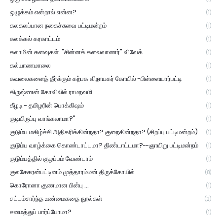
ஒழுக்கம் என்றால் என்ன?
(1)
கலகலப்பான நகைச்சுவை பட்டிமன்றம்
(1)
கலக்கல் கரகாட்டம்
(1)
கலாமின் கனவுகள். "சின்னக் கலைவாணர்" விவேக்
(1)
கல்யாணமாலை
(1)
கவலைகளைத் தீர்க்கும் கற்பக விநாயகர் கோயில் -பிள்ளையார்பட்டி
(1)
கிருஷ்ணன் கோவிலில் ராமநவமி
(1)
கீழடி - தமிழரின் பொக்கிஷம்
(1)
குடியிருப்பு வாங்கலாமா?"
(1)
குடும்ப மகிழ்ச்சி அதிகரிக்கின்றதா? குறைகின்றதா? (சிறப்பு பட்டிமன்றம்)
(1)
குடும்ப வாழ்க்கை கொண்டாட்டமா? திண்டாட்டமா?--ஞாயிறு பட்டிமன்றம்
(1)
குடும்பத்தில் குழப்பம் வேண்டாம்
(1)
குலசேகரன்பட்டினம் முத்தாரம்மன் திருக்கோயில்
(8)
கொரோனா குணமான பின்பு ...
(1)
சட்டம்சார்ந்த உண்மைகதை நூல்கள்
(2)
சமைத்துப் பார்ப்போமா?
(1)