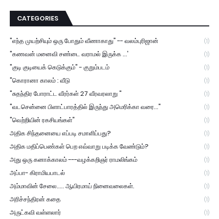
CATEGORIES
"எந்த முயற்சியும் ஒரு போதும் வீணாகாது" -- வலம்புரிஜான்
(1)
"கணவன் மனைவி சண்டை வராமல் இருக்க ...'
(1)
"குடி குடியைக் கெடுக்கும்" - குறும்படம்
(1)
"கொரானா காலம் : வீடு
(1)
"சுதந்திர போராட்ட வீரர்கள் 27 வீரவரலாறு "
(1)
"வடசென்னை பிளாட்பாரத்தில் இருந்து அமெரிக்கா வரை..."
(1)
"வெற்றியின் ரகசியங்கள்"
(1)
அதிக சிந்தனையை எப்படி சமாளிப்பது?
(1)
அதிக மதிப்பெண்கள் பெற எவ்வாறு படிக்க வேண்டும்?
(1)
அது ஒரு கனாக்காலம் ---வழக்கறிஞர் ராமலிங்கம்
(1)
அப்பா- கிராமியபாடல்
(1)
அம்மாவின் சேலை..... ஆயிரமாய் நினைவலைகள்.
(1)
அரிச்சந்திரன் கதை
(1)
அருட்கவி வள்ளலார்
(1)