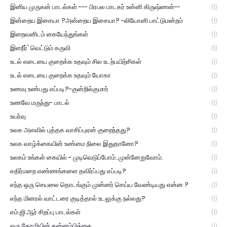
இனிய முருகன் பாடல்கள் --- பிரபல பாடகர் உன்னி கிருஷ்ணன்--
(1)
இன்றைய இசையா ?அன்றைய இசையா? -லியோனி பாட்டுமன்றம்
(1)
இறைவனிடம் கையேந்துங்கள்
(1)
இளநீர்' வெட்டும் கருவி
(1)
உடல் எடையை குறைக்க உதவும் சில உடற்பயிற்சிகள்
(1)
உடல் எடையை குறைக்க உதவும் யோகா
(1)
உணவு உண்பது எப்படி?-குன்றில்குமார்
(1)
உணவே மருந்து- பாடல்
(1)
உயர்வு
(1)
உலக அளவில் புத்தக வாசிப்புஏன் குறைந்தது?
(1)
உலக வாழ்க்கையின் உண்மை நிலை இதுதானோ?
(1)
உலகம் உங்கள் கையில் - முடிவெடுப்போம்..முன்னேறுவோம்.
(1)
எதிர்மறை எண்ணங்களை தவிர்ப்பது எப்படி?
(1)
எந்த ஒரு செயலை தொடங்கும் முன்னர் செய்ய வேண்டியது என்ன ?
(1)
எந்த மினரல் வாட்டரை குடித்தால் உடலுக்கு நல்லது?
(1)
எம்.ஜி.ஆர் சிறப்பு பாடல்கள்
(1)
ஒரு கோழியின் தன்னம்பிக்கை
(1)