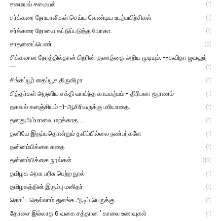
சமையல் சமையல்
(1)
சர்க்கரை நோயாளிகள் செய்ய வேண்டிய உடற்பயிற்சிகள்
(1)
சர்க்கரை நோயை கட்டுப்படுத்த யோகா.
(1)
சாதனைப்பெண்
(2)
சிக்கலான நேரத்தில்தான் பிறரின் குணத்தை அறிய முடியும். --கவிதா ஜவஹர்
--
(1)
சிங்கப்பூர் தைப்பூச திருவிழா
(1)
சித்தர்கள் அருளிய சக்தி வாய்ந்த காயகற்பம் - திரிபலா சூரணம்
(1)
தகவல் களஞ்சியம் -1-ஆசிரியருக்கு மரியாதை.
(1)
தனதுஅம்மாவை மறக்காத.....
(1)
தனியே இருப்பதொன்றும் தவிப்பில்லை நண்பர்களே
(1)
தன்னம்பிக்கை கதை
(1)
தன்னம்பிக்கை நூல்கள்
(13)
தமிழக அரசு பரிசு பெற்ற நூல்
(1)
தமிழகத்தின் இரும்பு மனிதர்
(1)
தொட்டதெல்லாம் துலங்க ஆடிப் பெருக்கு
(1)
தோசை இல்லாத 6 வகை சத்தான ' காலை உணவுகள்
(1)