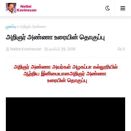
முகப்பு
அறிஞர் அண்ணா
அறிஞர் அண்ணா உரையின் தொகுப்பு
Nellai Kavinesan
நவம்பர் 29, 2019
0
அறிஞர் அண்ணா அவர்கள் அழகப்பா கல்லூரியில்
ஆற்றிய இனிமையான
அறிஞர் அண்ணா
உரையின் தொகுப்பு