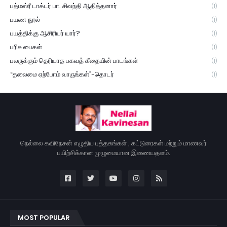
பத்மஸ்ரீ டாக்டர் பா. சிவந்தி ஆதித்தனார்
(1)
பயண நூல்
(1)
பயத்திக்கு ஆசிரியர் யார்?
(1)
பரிசு பைகள்
(1)
பலருக்கும் தெரியாத பகவத் கீதையின் பாடங்கள்
(1)
“தலைமை ஏற்போம் வாருங்கள்”-தொடர்
(1)
நெல்லை கவிநேசன் எழுதிய புத்தகங்கள் , கட்டுரைகள் மற்றும் மாணவர்
பயிற்சிக்கான முழுமையான இணையதளம்.
MOST POPULAR