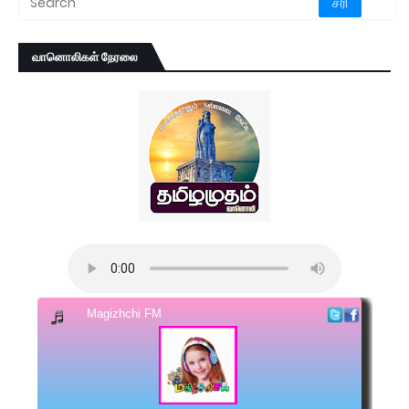
வானொலிகள் நேரலை