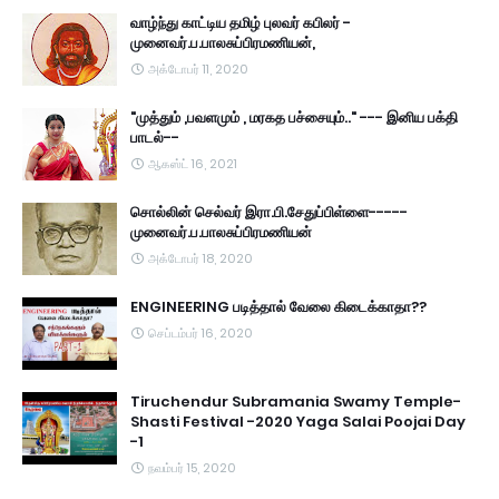
வாழ்ந்து காட்டிய தமிழ் புலவர் கபிலர் -
முனைவர்.ப.பாலசுப்பிரமணியன்,
அக்டோபர் 11, 2020
"முத்தும் ,பவளமும் , மரகத பச்சையும்.." --- இனிய பக்தி
பாடல்--
ஆகஸ்ட் 16, 2021
சொல்லின் செல்வர் இரா.பி.சேதுப்பிள்ளை-----
முனைவர்.ப.பாலசுப்பிரமணியன்
அக்டோபர் 18, 2020
ENGINEERING படித்தால் வேலை கிடைக்காதா??
செப்டம்பர் 16, 2020
Tiruchendur Subramania Swamy Temple-
Shasti Festival -2020 Yaga Salai Poojai Day
-1
நவம்பர் 15, 2020