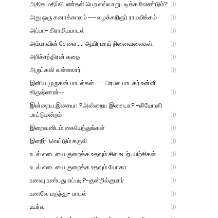
அதிக மதிப்பெண்கள் பெற எவ்வாறு படிக்க வேண்டும்?
(1)
அது ஒரு கனாக்காலம் ---வழக்கறிஞர் ராமலிங்கம்
(1)
அப்பா- கிராமியபாடல்
(1)
அம்மாவின் சேலை..... ஆயிரமாய் நினைவலைகள்.
(1)
அரிச்சந்திரன் கதை
(1)
அருட்கவி வள்ளலார்
(1)
இனிய முருகன் பாடல்கள் --- பிரபல பாடகர் உன்னி
கிருஷ்ணன்--
(1)
இன்றைய இசையா ?அன்றைய இசையா? -லியோனி
பாட்டுமன்றம்
(1)
இறைவனிடம் கையேந்துங்கள்
(1)
இளநீர்' வெட்டும் கருவி
(1)
உடல் எடையை குறைக்க உதவும் சில உடற்பயிற்சிகள்
(1)
உடல் எடையை குறைக்க உதவும் யோகா
(1)
உணவு உண்பது எப்படி?-குன்றில்குமார்
(1)
உணவே மருந்து- பாடல்
(1)
உயர்வு
(1)