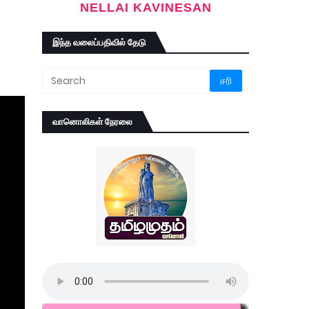
NELLAI KAVINESAN
இந்த வலைப்பதிவில் தேடு
வானொலிகள் நேரலை