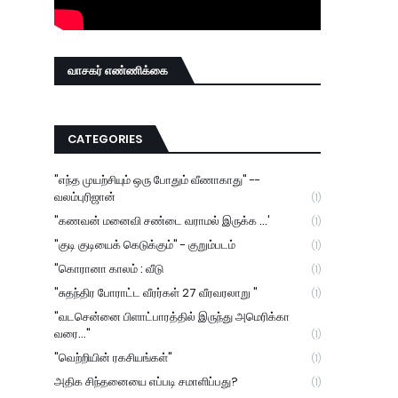
வாசகர் எண்ணிக்கை
CATEGORIES
"எந்த முயற்சியும் ஒரு போதும் வீணாகாது" --
வலம்புரிஜான்
(1)
"கணவன் மனைவி சண்டை வராமல் இருக்க ...'
(1)
"குடி குடியைக் கெடுக்கும்" - குறும்படம்
(1)
"கொரானா காலம் : வீடு
(1)
"சுதந்திர போராட்ட வீரர்கள் 27 வீரவரலாறு "
(1)
"வடசென்னை பிளாட்பாரத்தில் இருந்து அமெரிக்கா
வரை..."
(1)
"வெற்றியின் ரகசியங்கள்"
(1)
அதிக சிந்தனையை எப்படி சமாளிப்பது?
(1)