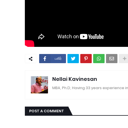
பகிர்
Nellai Kavinesan
MBA, Ph.D, Having 33 years experience in
POST A COMMENT