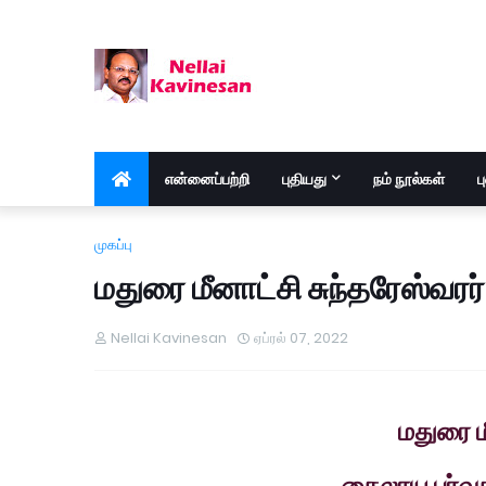
என்னைப்பற்றி
புதியது
நம் நூல்கள்
ப
முகப்பு
மதுரை மீனாட்சி சுந்தரேஸ்வர
Nellai Kavinesan
ஏப்ரல் 07, 2022
மதுரை ம
கைலாய பர்வ