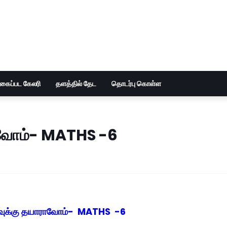
ுகைப்பட கேலரி
தளத்தில் தேட
தொடர்பு கொள்ள
ாராவோம்- MATHS -6
ேர்வுக்கு தயாராவோம்- MATHS -6