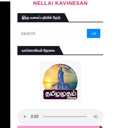
NELLAI KAVINESAN
இந்த வலைப்பதிவில் தேடு
வானொலிகள் நேரலை