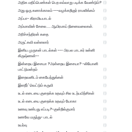
அதிக மதிப்பெண்கள் பெற எவ்வாறு படிக்க வேண்டும்?
(1)
அது ஒரு கனாக்காலம் ---வழக்கறிஞர் ராமலிங்கம்
(1)
அப்பா- கிராமியபாடல்
(1)
அம்மாவின் சேலை..... ஆயிரமாய் நினைவலைகள்.
(1)
அரிச்சந்திரன் கதை
(1)
அருட்கவி வள்ளலார்
(1)
இனிய முருகன் பாடல்கள் --- பிரபல பாடகர் உன்னி
கிருஷ்ணன்--
(1)
இன்றைய இசையா ?அன்றைய இசையா? -லியோனி
பாட்டுமன்றம்
(1)
இறைவனிடம் கையேந்துங்கள்
(1)
இளநீர்' வெட்டும் கருவி
(1)
உடல் எடையை குறைக்க உதவும் சில உடற்பயிற்சிகள்
(1)
உடல் எடையை குறைக்க உதவும் யோகா
(1)
உணவு உண்பது எப்படி?-குன்றில்குமார்
(1)
உணவே மருந்து- பாடல்
(1)
உயர்வு
(1)