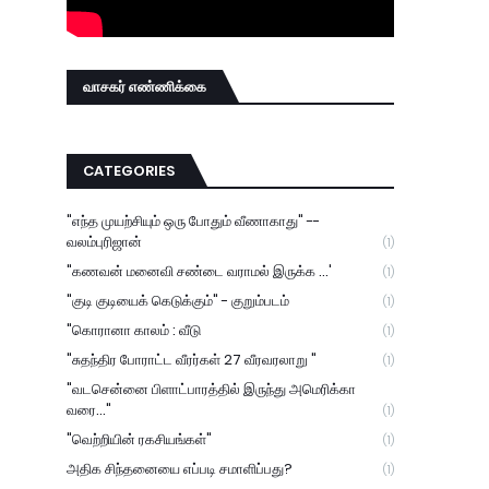
வாசகர் எண்ணிக்கை
CATEGORIES
"எந்த முயற்சியும் ஒரு போதும் வீணாகாது" --
வலம்புரிஜான்
(1)
"கணவன் மனைவி சண்டை வராமல் இருக்க ...'
(1)
"குடி குடியைக் கெடுக்கும்" - குறும்படம்
(1)
"கொரானா காலம் : வீடு
(1)
"சுதந்திர போராட்ட வீரர்கள் 27 வீரவரலாறு "
(1)
"வடசென்னை பிளாட்பாரத்தில் இருந்து அமெரிக்கா
வரை..."
(1)
"வெற்றியின் ரகசியங்கள்"
(1)
அதிக சிந்தனையை எப்படி சமாளிப்பது?
(1)