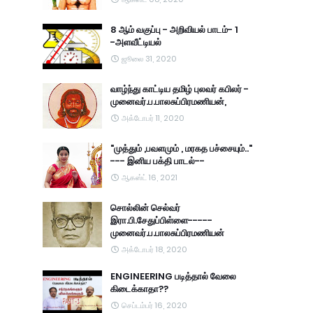
8 ஆம் வகுப்பு - அறிவியல் பாடம்- 1
-அளவீட்டியல்
ஜூலை 31, 2020
வாழ்ந்து காட்டிய தமிழ் புலவர் கபிலர் -
முனைவர்.ப.பாலசுப்பிரமணியன்,
அக்டோபர் 11, 2020
"முத்தும் ,பவளமும் , மரகத பச்சையும்.."
--- இனிய பக்தி பாடல்--
ஆகஸ்ட் 16, 2021
சொல்லின் செல்வர்
இரா.பி.சேதுப்பிள்ளை-----
முனைவர்.ப.பாலசுப்பிரமணியன்
அக்டோபர் 18, 2020
ENGINEERING படித்தால் வேலை
கிடைக்காதா??
செப்டம்பர் 16, 2020