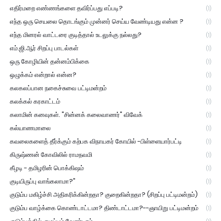
எதிர்மறை எண்ணங்களை தவிர்ப்பது எப்படி?
(1)
எந்த ஒரு செயலை தொடங்கும் முன்னர் செய்ய வேண்டியது என்ன ?
(1)
எந்த மினரல் வாட்டரை குடித்தால் உடலுக்கு நல்லது?
(1)
எம்.ஜி.ஆர் சிறப்பு பாடல்கள்
(1)
ஒரு கோழியின் தன்னம்பிக்கை
(1)
ஒழுக்கம் என்றால் என்ன?
(1)
கலகலப்பான நகைச்சுவை பட்டிமன்றம்
(1)
கலக்கல் கரகாட்டம்
(1)
கலாமின் கனவுகள். "சின்னக் கலைவாணர்" விவேக்
(1)
கல்யாணமாலை
(1)
கவலைகளைத் தீர்க்கும் கற்பக விநாயகர் கோயில் -பிள்ளையார்பட்டி
(1)
கிருஷ்ணன் கோவிலில் ராமநவமி
(1)
கீழடி - தமிழரின் பொக்கிஷம்
(1)
குடியிருப்பு வாங்கலாமா?"
(1)
குடும்ப மகிழ்ச்சி அதிகரிக்கின்றதா? குறைகின்றதா? (சிறப்பு பட்டிமன்றம்)
(1)
குடும்ப வாழ்க்கை கொண்டாட்டமா? திண்டாட்டமா?--ஞாயிறு பட்டிமன்றம்
(1)