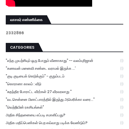
வாசகர் எண்ணிக்கை
2
3
3
2
8
6
6
CATEGORIES
"எந்த முயற்சியும் ஒரு போதும் வீணாகாது" -- வலம்புரிஜான்
(1)
"கணவன் மனைவி சண்டை வராமல் இருக்க ...'
(1)
"குடி குடியைக் கெடுக்கும்" - குறும்படம்
(1)
"கொரானா காலம் : வீடு
(1)
"சுதந்திர போராட்ட வீரர்கள் 27 வீரவரலாறு "
(1)
"வடசென்னை பிளாட்பாரத்தில் இருந்து அமெரிக்கா வரை..."
(1)
"வெற்றியின் ரகசியங்கள்"
(1)
அதிக சிந்தனையை எப்படி சமாளிப்பது?
(1)
அதிக மதிப்பெண்கள் பெற எவ்வாறு படிக்க வேண்டும்?
(1)