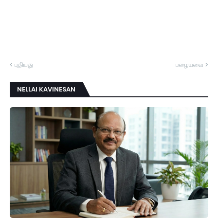
புதியது
பழையவை
NELLAI KAVINESAN