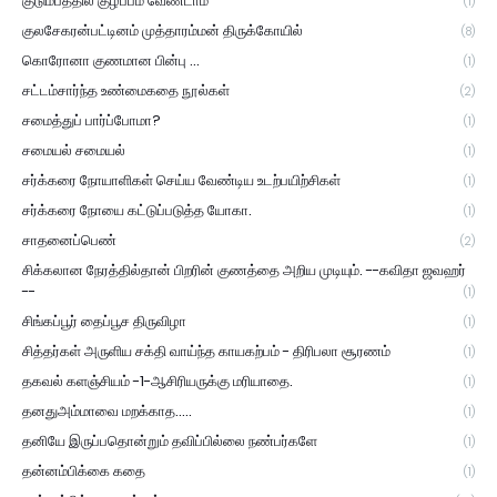
குடும்பத்தில் குழப்பம் வேண்டாம்
(1)
குலசேகரன்பட்டினம் முத்தாரம்மன் திருக்கோயில்
(8)
கொரோனா குணமான பின்பு ...
(1)
சட்டம்சார்ந்த உண்மைகதை நூல்கள்
(2)
சமைத்துப் பார்ப்போமா?
(1)
சமையல் சமையல்
(1)
சர்க்கரை நோயாளிகள் செய்ய வேண்டிய உடற்பயிற்சிகள்
(1)
சர்க்கரை நோயை கட்டுப்படுத்த யோகா.
(1)
சாதனைப்பெண்
(2)
சிக்கலான நேரத்தில்தான் பிறரின் குணத்தை அறிய முடியும். --கவிதா ஜவஹர்
--
(1)
சிங்கப்பூர் தைப்பூச திருவிழா
(1)
சித்தர்கள் அருளிய சக்தி வாய்ந்த காயகற்பம் - திரிபலா சூரணம்
(1)
தகவல் களஞ்சியம் -1-ஆசிரியருக்கு மரியாதை.
(1)
தனதுஅம்மாவை மறக்காத.....
(1)
தனியே இருப்பதொன்றும் தவிப்பில்லை நண்பர்களே
(1)
தன்னம்பிக்கை கதை
(1)