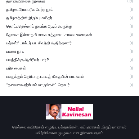
தன்னம்பிக்கை நூல்கள்
(13)
தமிழக அரசு பரிசு பெற்ற நூல்
(1)
தமிழகத்தின் இரும்பு மனிதர்
(1)
தொட்டதெல்லாம் துலங்க ஆடிப் பெருக்கு
(1)
தோசை இல்லாத 6 வகை சத்தான ' காலை உணவுகள்
(1)
பத்மஸ்ரீ டாக்டர் பா. சிவந்தி ஆதித்தனார்
(1)
பயண நூல்
(1)
பயத்திக்கு ஆசிரியர் யார்?
(1)
பரிசு பைகள்
(1)
பலருக்கும் தெரியாத பகவத் கீதையின் பாடங்கள்
(1)
“தலைமை ஏற்போம் வாருங்கள்”-தொடர்
(1)
நெல்லை கவிநேசன் எழுதிய புத்தகங்கள் , கட்டுரைகள் மற்றும் மாணவர்
பயிற்சிக்கான முழுமையான இணையதளம்.