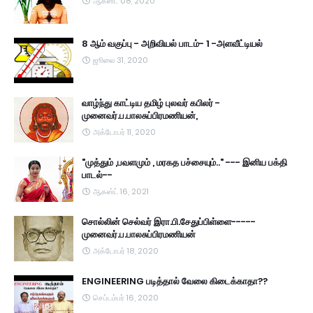
ஆகஸ்ட் 08, 2020
8 ஆம் வகுப்பு - அறிவியல் பாடம்- 1 -அளவீட்டியல்
ஜூலை 31, 2020
வாழ்ந்து காட்டிய தமிழ் புலவர் கபிலர் -
முனைவர்.ப.பாலசுப்பிரமணியன்,
அக்டோபர் 11, 2020
"முத்தும் ,பவளமும் , மரகத பச்சையும்.." --- இனிய பக்தி
பாடல்--
ஆகஸ்ட் 16, 2021
சொல்லின் செல்வர் இரா.பி.சேதுப்பிள்ளை-----
முனைவர்.ப.பாலசுப்பிரமணியன்
அக்டோபர் 18, 2020
ENGINEERING படித்தால் வேலை கிடைக்காதா??
செப்டம்பர் 16, 2020