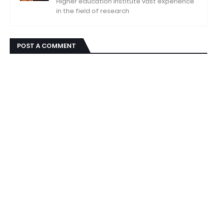
Higher education institute vast experience
in the field of research
POST A COMMENT