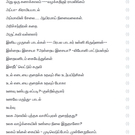
அது ஒரு கனாக்காலம் ---வழக்கறிஞர் ராமலிங்கம்
(1)
அப்பா- கிராமியபாடல்
(1)
அம்மாவின் சேலை..... ஆயிரமாய் நினைவலைகள்.
(1)
அரிச்சந்திரன் கதை
(1)
அருட்கவி வள்ளலார்
(1)
இனிய முருகன் பாடல்கள் --- பிரபல பாடகர் உன்னி கிருஷ்ணன்--
(1)
இன்றைய இசையா ?அன்றைய இசையா? -லியோனி பாட்டுமன்றம்
(1)
இறைவனிடம் கையேந்துங்கள்
(1)
இளநீர்' வெட்டும் கருவி
(1)
உடல் எடையை குறைக்க உதவும் சில உடற்பயிற்சிகள்
(1)
உடல் எடையை குறைக்க உதவும் யோகா
(1)
உணவு உண்பது எப்படி?-குன்றில்குமார்
(1)
உணவே மருந்து- பாடல்
(1)
உயர்வு
(1)
உலக அளவில் புத்தக வாசிப்புஏன் குறைந்தது?
(1)
உலக வாழ்க்கையின் உண்மை நிலை இதுதானோ?
(1)
உலகம் உங்கள் கையில் - முடிவெடுப்போம்..முன்னேறுவோம்.
(1)