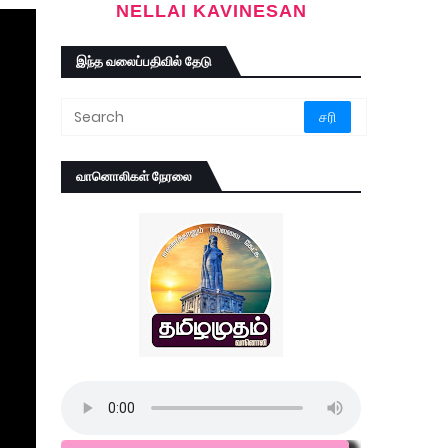
NELLAI KAVINESAN
இந்த வலைப்பதிவில் தேடு
வானொலிகள் நேரலை