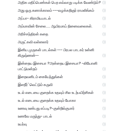
அதிக மதிப்பெண்கள் பெற எவ்வாறு படிக்க வேண்டும்?
(1)
அது ஒரு கனாக்காலம் ---வழக்கறிஞர் ராமலிங்கம்
(1)
அப்பா- கிராமியபாடல்
(1)
அம்மாவின் சேலை..... ஆயிரமாய் நினைவலைகள்.
(1)
அரிச்சந்திரன் கதை
(1)
அருட்கவி வள்ளலார்
(1)
இனிய முருகன் பாடல்கள் --- பிரபல பாடகர் உன்னி
கிருஷ்ணன்--
(1)
இன்றைய இசையா ?அன்றைய இசையா? -லியோனி
பாட்டுமன்றம்
(1)
இறைவனிடம் கையேந்துங்கள்
(1)
இளநீர்' வெட்டும் கருவி
(1)
உடல் எடையை குறைக்க உதவும் சில உடற்பயிற்சிகள்
(1)
உடல் எடையை குறைக்க உதவும் யோகா
(1)
உணவு உண்பது எப்படி?-குன்றில்குமார்
(1)
உணவே மருந்து- பாடல்
(1)
உயர்வு
(1)