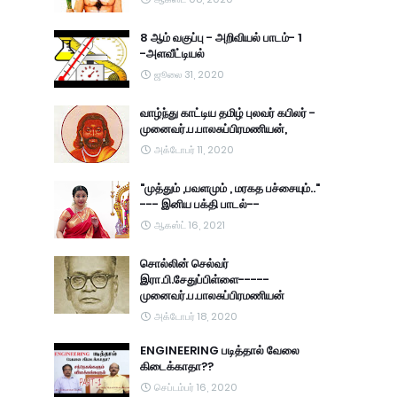
8 ஆம் வகுப்பு - அறிவியல் பாடம்- 1
-அளவீட்டியல்
ஜூலை 31, 2020
வாழ்ந்து காட்டிய தமிழ் புலவர் கபிலர் -
முனைவர்.ப.பாலசுப்பிரமணியன்,
அக்டோபர் 11, 2020
"முத்தும் ,பவளமும் , மரகத பச்சையும்.."
--- இனிய பக்தி பாடல்--
ஆகஸ்ட் 16, 2021
சொல்லின் செல்வர்
இரா.பி.சேதுப்பிள்ளை-----
முனைவர்.ப.பாலசுப்பிரமணியன்
அக்டோபர் 18, 2020
ENGINEERING படித்தால் வேலை
கிடைக்காதா??
செப்டம்பர் 16, 2020