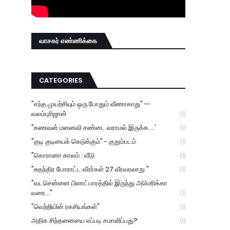
வாசகர் எண்ணிக்கை
CATEGORIES
"எந்த முயற்சியும் ஒரு போதும் வீணாகாது" --
வலம்புரிஜான்
(1)
"கணவன் மனைவி சண்டை வராமல் இருக்க ...'
(1)
"குடி குடியைக் கெடுக்கும்" - குறும்படம்
(1)
"கொரானா காலம் : வீடு
(1)
"சுதந்திர போராட்ட வீரர்கள் 27 வீரவரலாறு "
(1)
"வடசென்னை பிளாட்பாரத்தில் இருந்து அமெரிக்கா
வரை..."
(1)
"வெற்றியின் ரகசியங்கள்"
(1)
அதிக சிந்தனையை எப்படி சமாளிப்பது?
(1)