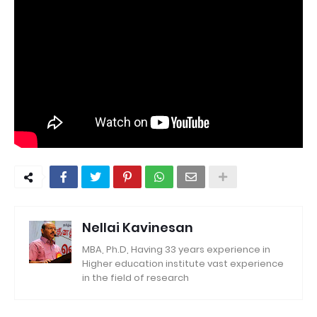
Nellai Kavinesan
MBA, Ph.D, Having 33 years experience in
Higher education institute vast experience
in the field of research