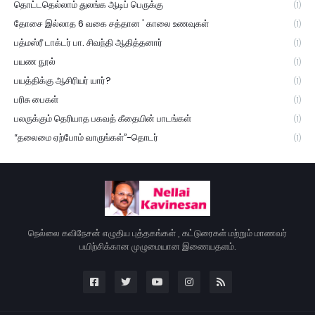
தொட்டதெல்லாம் துலங்க ஆடிப் பெருக்கு
(1)
தோசை இல்லாத 6 வகை சத்தான ' காலை உணவுகள்
(1)
பத்மஸ்ரீ டாக்டர் பா. சிவந்தி ஆதித்தனார்
(1)
பயண நூல்
(1)
பயத்திக்கு ஆசிரியர் யார்?
(1)
பரிசு பைகள்
(1)
பலருக்கும் தெரியாத பகவத் கீதையின் பாடங்கள்
(1)
“தலைமை ஏற்போம் வாருங்கள்”-தொடர்
(1)
நெல்லை கவிநேசன் எழுதிய புத்தகங்கள் , கட்டுரைகள் மற்றும் மாணவர்
பயிற்சிக்கான முழுமையான இணையதளம்.