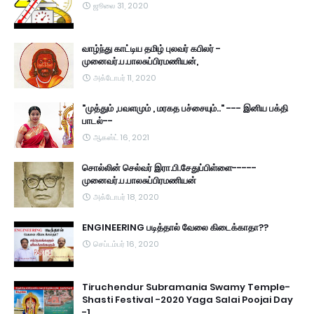
ஜூலை 31, 2020
வாழ்ந்து காட்டிய தமிழ் புலவர் கபிலர் -
முனைவர்.ப.பாலசுப்பிரமணியன்,
அக்டோபர் 11, 2020
"முத்தும் ,பவளமும் , மரகத பச்சையும்.." --- இனிய பக்தி
பாடல்--
ஆகஸ்ட் 16, 2021
சொல்லின் செல்வர் இரா.பி.சேதுப்பிள்ளை-----
முனைவர்.ப.பாலசுப்பிரமணியன்
அக்டோபர் 18, 2020
ENGINEERING படித்தால் வேலை கிடைக்காதா??
செப்டம்பர் 16, 2020
Tiruchendur Subramania Swamy Temple-
Shasti Festival -2020 Yaga Salai Poojai Day
-1