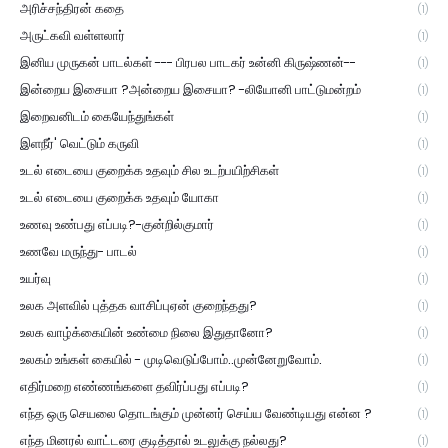
அரிச்சந்திரன் கதை
(1)
அருட்கவி வள்ளலார்
(1)
இனிய முருகன் பாடல்கள் --- பிரபல பாடகர் உன்னி கிருஷ்ணன்--
(1)
இன்றைய இசையா ?அன்றைய இசையா? -லியோனி பாட்டுமன்றம்
(1)
இறைவனிடம் கையேந்துங்கள்
(1)
இளநீர்' வெட்டும் கருவி
(1)
உடல் எடையை குறைக்க உதவும் சில உடற்பயிற்சிகள்
(1)
உடல் எடையை குறைக்க உதவும் யோகா
(1)
உணவு உண்பது எப்படி?-குன்றில்குமார்
(1)
உணவே மருந்து- பாடல்
(1)
உயர்வு
(1)
உலக அளவில் புத்தக வாசிப்புஏன் குறைந்தது?
(1)
உலக வாழ்க்கையின் உண்மை நிலை இதுதானோ?
(1)
உலகம் உங்கள் கையில் - முடிவெடுப்போம்..முன்னேறுவோம்.
(1)
எதிர்மறை எண்ணங்களை தவிர்ப்பது எப்படி?
(1)
எந்த ஒரு செயலை தொடங்கும் முன்னர் செய்ய வேண்டியது என்ன ?
(1)
எந்த மினரல் வாட்டரை குடித்தால் உடலுக்கு நல்லது?
(1)