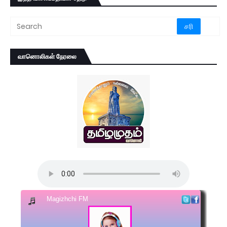
வானொலிகள் நேரலை