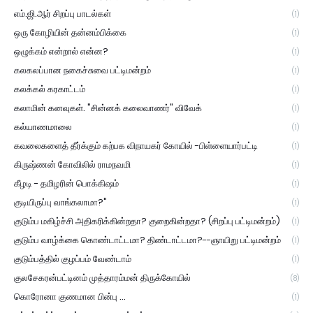
எம்.ஜி.ஆர் சிறப்பு பாடல்கள்
(1)
ஒரு கோழியின் தன்னம்பிக்கை
(1)
ஒழுக்கம் என்றால் என்ன?
(1)
கலகலப்பான நகைச்சுவை பட்டிமன்றம்
(1)
கலக்கல் கரகாட்டம்
(1)
கலாமின் கனவுகள். "சின்னக் கலைவாணர்" விவேக்
(1)
கல்யாணமாலை
(1)
கவலைகளைத் தீர்க்கும் கற்பக விநாயகர் கோயில் -பிள்ளையார்பட்டி
(1)
கிருஷ்ணன் கோவிலில் ராமநவமி
(1)
கீழடி - தமிழரின் பொக்கிஷம்
(1)
குடியிருப்பு வாங்கலாமா?"
(1)
குடும்ப மகிழ்ச்சி அதிகரிக்கின்றதா? குறைகின்றதா? (சிறப்பு பட்டிமன்றம்)
(1)
குடும்ப வாழ்க்கை கொண்டாட்டமா? திண்டாட்டமா?--ஞாயிறு பட்டிமன்றம்
(1)
குடும்பத்தில் குழப்பம் வேண்டாம்
(1)
குலசேகரன்பட்டினம் முத்தாரம்மன் திருக்கோயில்
(8)
கொரோனா குணமான பின்பு ...
(1)