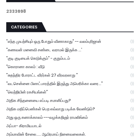
2
3
3
3
6
9
8
CATEGORIES
"எந்த முயற்சியும் ஒரு போதும் வீணாகாது" -- வலம்புரிஜான்
(1)
"கணவன் மனைவி சண்டை வராமல் இருக்க ...'
(1)
"குடி குடியைக் கெடுக்கும்" - குறும்படம்
(1)
"கொரானா காலம் : வீடு
(1)
"சுதந்திர போராட்ட வீரர்கள் 27 வீரவரலாறு "
(1)
"வடசென்னை பிளாட்பாரத்தில் இருந்து அமெரிக்கா வரை..."
(1)
"வெற்றியின் ரகசியங்கள்"
(1)
அதிக சிந்தனையை எப்படி சமாளிப்பது?
(1)
அதிக மதிப்பெண்கள் பெற எவ்வாறு படிக்க வேண்டும்?
(1)
அது ஒரு கனாக்காலம் ---வழக்கறிஞர் ராமலிங்கம்
(1)
அப்பா- கிராமியபாடல்
(1)
அம்மாவின் சேலை..... ஆயிரமாய் நினைவலைகள்.
(1)