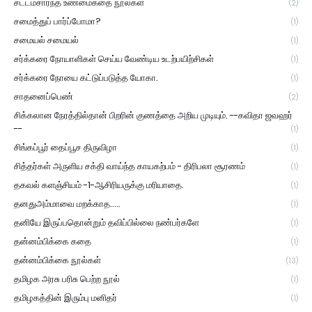
சட்டம்சார்ந்த உண்மைகதை நூல்கள்
(2)
சமைத்துப் பார்ப்போமா?
(1)
சமையல் சமையல்
(1)
சர்க்கரை நோயாளிகள் செய்ய வேண்டிய உடற்பயிற்சிகள்
(1)
சர்க்கரை நோயை கட்டுப்படுத்த யோகா.
(1)
சாதனைப்பெண்
(2)
சிக்கலான நேரத்தில்தான் பிறரின் குணத்தை அறிய முடியும். --கவிதா ஜவஹர்
--
(1)
சிங்கப்பூர் தைப்பூச திருவிழா
(1)
சித்தர்கள் அருளிய சக்தி வாய்ந்த காயகற்பம் - திரிபலா சூரணம்
(1)
தகவல் களஞ்சியம் -1-ஆசிரியருக்கு மரியாதை.
(1)
தனதுஅம்மாவை மறக்காத.....
(1)
தனியே இருப்பதொன்றும் தவிப்பில்லை நண்பர்களே
(1)
தன்னம்பிக்கை கதை
(1)
தன்னம்பிக்கை நூல்கள்
(13)
தமிழக அரசு பரிசு பெற்ற நூல்
(1)
தமிழகத்தின் இரும்பு மனிதர்
(1)