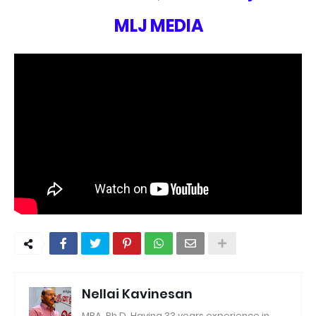
MLJ MEDIA
Nellai Kavinesan
MBA, Ph.D, Having 33 years experience in