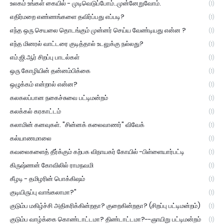
உலகம் உங்கள் கையில் - முடிவெடுப்போம்..முன்னேறுவோம்.
(1)
எதிர்மறை எண்ணங்களை தவிர்ப்பது எப்படி?
(1)
எந்த ஒரு செயலை தொடங்கும் முன்னர் செய்ய வேண்டியது என்ன ?
(1)
எந்த மினரல் வாட்டரை குடித்தால் உடலுக்கு நல்லது?
(1)
எம்.ஜி.ஆர் சிறப்பு பாடல்கள்
(1)
ஒரு கோழியின் தன்னம்பிக்கை
(1)
ஒழுக்கம் என்றால் என்ன?
(1)
கலகலப்பான நகைச்சுவை பட்டிமன்றம்
(1)
கலக்கல் கரகாட்டம்
(1)
கலாமின் கனவுகள். "சின்னக் கலைவாணர்" விவேக்
(1)
கல்யாணமாலை
(1)
கவலைகளைத் தீர்க்கும் கற்பக விநாயகர் கோயில் -பிள்ளையார்பட்டி
(1)
கிருஷ்ணன் கோவிலில் ராமநவமி
(1)
கீழடி - தமிழரின் பொக்கிஷம்
(1)
குடியிருப்பு வாங்கலாமா?"
(1)
குடும்ப மகிழ்ச்சி அதிகரிக்கின்றதா? குறைகின்றதா? (சிறப்பு பட்டிமன்றம்)
(1)
குடும்ப வாழ்க்கை கொண்டாட்டமா? திண்டாட்டமா?--ஞாயிறு பட்டிமன்றம்
(1)