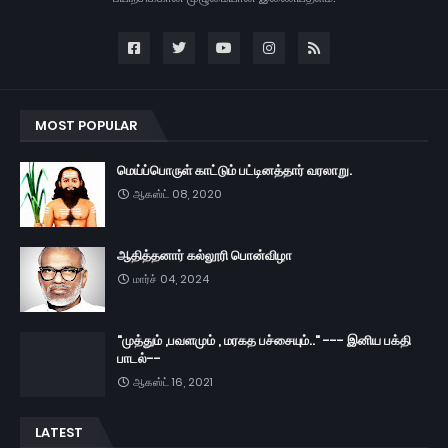
MOST POPULAR
மெய்ப்பொருள் காட்டும் பட்டினத்தார் வரலாறு.
ஆகஸ்ட் 08, 2020
ஆதித்தனார் கல்லூரி பொன்விழா
மார்ச் 04, 2024
"முத்தும் ,பவளமும் , மரகத பச்சையும்.." --- இனிய பக்தி
பாடல்--
ஆகஸ்ட் 16, 2021
LATEST