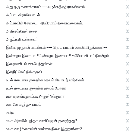
அது ஒரு கனாக்காலம் ---வழக்கறிஞர் ராமலிங்கம்
(1)
அப்பா- கிராமியபாடல்
(1)
அம்மாவின் சேலை..... ஆயிரமாய் நினைவலைகள்.
(1)
அரிச்சந்திரன் கதை
(1)
அருட்கவி வள்ளலார்
(1)
இனிய முருகன் பாடல்கள் --- பிரபல பாடகர் உன்னி கிருஷ்ணன்--
(1)
இன்றைய இசையா ?அன்றைய இசையா? -லியோனி பாட்டுமன்றம்
(1)
இறைவனிடம் கையேந்துங்கள்
(1)
இளநீர்' வெட்டும் கருவி
(1)
உடல் எடையை குறைக்க உதவும் சில உடற்பயிற்சிகள்
(1)
உடல் எடையை குறைக்க உதவும் யோகா
(1)
உணவு உண்பது எப்படி?-குன்றில்குமார்
(1)
உணவே மருந்து- பாடல்
(1)
உயர்வு
(1)
உலக அளவில் புத்தக வாசிப்புஏன் குறைந்தது?
(1)
உலக வாழ்க்கையின் உண்மை நிலை இதுதானோ?
(1)