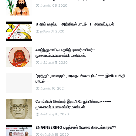
ஆகஸ்ட் 08, 2020
8 ஆம் வகுப்பு - அறிவியல் பாடம்- 1 -அளவீட்டியல்
ஜூலை 31, 2020
வாழ்ந்து காட்டிய தமிழ் புலவர் கபிலர் -
முனைவர்.ப.பாலசுப்பிரமணியன்,
அக்டோபர் 11, 2020
"முத்தும் ,பவளமும் , மரகத பச்சையும்.." --- இனிய பக்தி
பாடல்--
ஆகஸ்ட் 16, 2021
சொல்லின் செல்வர் இரா.பி.சேதுப்பிள்ளை-----
முனைவர்.ப.பாலசுப்பிரமணியன்
அக்டோபர் 18, 2020
ENGINEERING படித்தால் வேலை கிடைக்காதா??
செப்டம்பர் 16, 2020