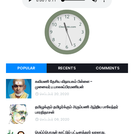
POPULAR
RECENTS
COMMENTS
கவிமணி தேசிய விநாயகம் பிள்ளை -
முனைவர்.ப.பாலசுப்பிரமணியன்
செப்டம்பர் 20, 2020
தமிழுக்கும் தமிழர்க்கும் அரும்பணி ஆற்றிய பாவேந்தர்
பாரதிதாசன்
செப்டம்பர் 06, 2020
மெய்ப்பொருள் காட்டும் பட்டினத்தார் வரலாறு.