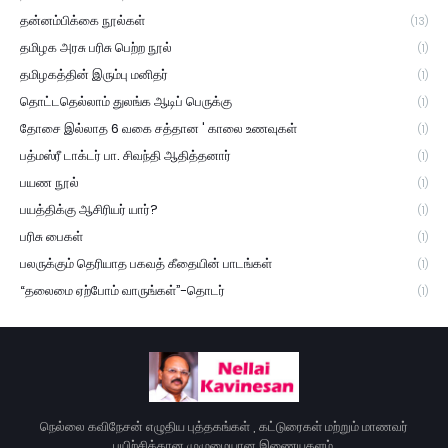
தன்னம்பிக்கை நூல்கள்
(13)
தமிழக அரசு பரிசு பெற்ற நூல்
(1)
தமிழகத்தின் இரும்பு மனிதர்
(1)
தொட்டதெல்லாம் துலங்க ஆடிப் பெருக்கு
(1)
தோசை இல்லாத 6 வகை சத்தான ' காலை உணவுகள்
(1)
பத்மஸ்ரீ டாக்டர் பா. சிவந்தி ஆதித்தனார்
(1)
பயண நூல்
(1)
பயத்திக்கு ஆசிரியர் யார்?
(1)
பரிசு பைகள்
(1)
பலருக்கும் தெரியாத பகவத் கீதையின் பாடங்கள்
(1)
“தலைமை ஏற்போம் வாருங்கள்”-தொடர்
(1)
நெல்லை கவிநேசன் எழுதிய புத்தகங்கள் , கட்டுரைகள் மற்றும் மாணவர்
பயிற்சிக்கான முழுமையான இணையதளம்.