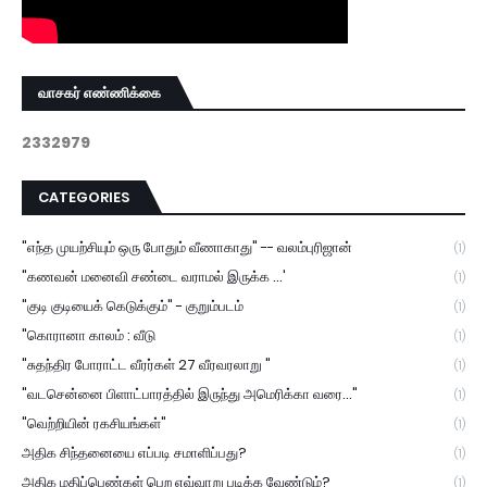
வாசகர் எண்ணிக்கை
2
3
3
2
9
7
9
CATEGORIES
"எந்த முயற்சியும் ஒரு போதும் வீணாகாது" -- வலம்புரிஜான்
(1)
"கணவன் மனைவி சண்டை வராமல் இருக்க ...'
(1)
"குடி குடியைக் கெடுக்கும்" - குறும்படம்
(1)
"கொரானா காலம் : வீடு
(1)
"சுதந்திர போராட்ட வீரர்கள் 27 வீரவரலாறு "
(1)
"வடசென்னை பிளாட்பாரத்தில் இருந்து அமெரிக்கா வரை..."
(1)
"வெற்றியின் ரகசியங்கள்"
(1)
அதிக சிந்தனையை எப்படி சமாளிப்பது?
(1)
அதிக மதிப்பெண்கள் பெற எவ்வாறு படிக்க வேண்டும்?
(1)