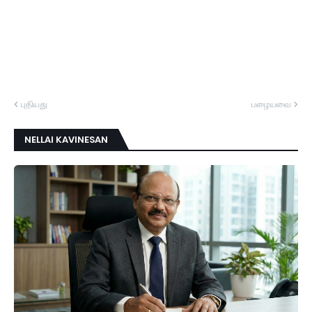
புதியது
பழையவை
NELLAI KAVINESAN