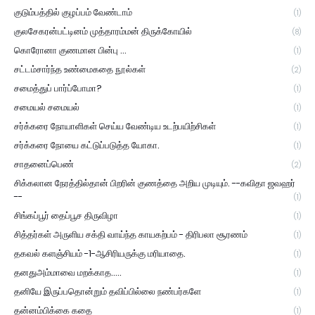
குடும்பத்தில் குழப்பம் வேண்டாம்
(1)
குலசேகரன்பட்டினம் முத்தாரம்மன் திருக்கோயில்
(8)
கொரோனா குணமான பின்பு ...
(1)
சட்டம்சார்ந்த உண்மைகதை நூல்கள்
(2)
சமைத்துப் பார்ப்போமா?
(1)
சமையல் சமையல்
(1)
சர்க்கரை நோயாளிகள் செய்ய வேண்டிய உடற்பயிற்சிகள்
(1)
சர்க்கரை நோயை கட்டுப்படுத்த யோகா.
(1)
சாதனைப்பெண்
(2)
சிக்கலான நேரத்தில்தான் பிறரின் குணத்தை அறிய முடியும். --கவிதா ஜவஹர்
--
(1)
சிங்கப்பூர் தைப்பூச திருவிழா
(1)
சித்தர்கள் அருளிய சக்தி வாய்ந்த காயகற்பம் - திரிபலா சூரணம்
(1)
தகவல் களஞ்சியம் -1-ஆசிரியருக்கு மரியாதை.
(1)
தனதுஅம்மாவை மறக்காத.....
(1)
தனியே இருப்பதொன்றும் தவிப்பில்லை நண்பர்களே
(1)
தன்னம்பிக்கை கதை
(1)