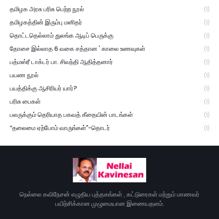
தமிழக அரசு பரிசு பெற்ற நூல்
(1)
தமிழகத்தின் இரும்பு மனிதர்
(1)
தொட்டதெல்லாம் துலங்க ஆடிப் பெருக்கு
(1)
தோசை இல்லாத 6 வகை சத்தான ' காலை உணவுகள்
(1)
பத்மஸ்ரீ டாக்டர் பா. சிவந்தி ஆதித்தனார்
(1)
பயண நூல்
(1)
பயத்திக்கு ஆசிரியர் யார்?
(1)
பரிசு பைகள்
(1)
பலருக்கும் தெரியாத பகவத் கீதையின் பாடங்கள்
(1)
“தலைமை ஏற்போம் வாருங்கள்”-தொடர்
(1)
நெல்லை கவிநேசன் எழுதிய புத்தகங்கள் , கட்டுரைகள் மற்றும் மாணவர்
பயிற்சிக்கான முழுமையான இணையதளம்.