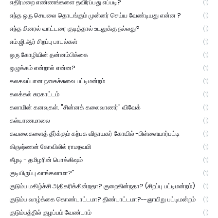
எதிர்மறை எண்ணங்களை தவிர்ப்பது எப்படி?
(1)
எந்த ஒரு செயலை தொடங்கும் முன்னர் செய்ய வேண்டியது என்ன ?
(1)
எந்த மினரல் வாட்டரை குடித்தால் உடலுக்கு நல்லது?
(1)
எம்.ஜி.ஆர் சிறப்பு பாடல்கள்
(1)
ஒரு கோழியின் தன்னம்பிக்கை
(1)
ஒழுக்கம் என்றால் என்ன?
(1)
கலகலப்பான நகைச்சுவை பட்டிமன்றம்
(1)
கலக்கல் கரகாட்டம்
(1)
கலாமின் கனவுகள். "சின்னக் கலைவாணர்" விவேக்
(1)
கல்யாணமாலை
(1)
கவலைகளைத் தீர்க்கும் கற்பக விநாயகர் கோயில் -பிள்ளையார்பட்டி
(1)
கிருஷ்ணன் கோவிலில் ராமநவமி
(1)
கீழடி - தமிழரின் பொக்கிஷம்
(1)
குடியிருப்பு வாங்கலாமா?"
(1)
குடும்ப மகிழ்ச்சி அதிகரிக்கின்றதா? குறைகின்றதா? (சிறப்பு பட்டிமன்றம்)
(1)
குடும்ப வாழ்க்கை கொண்டாட்டமா? திண்டாட்டமா?--ஞாயிறு பட்டிமன்றம்
(1)
குடும்பத்தில் குழப்பம் வேண்டாம்
(1)