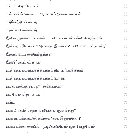
அப்பா- கிராமியபாடல்
(1)
அம்மாவின் சேலை..... ஆயிரமாய் நினைவலைகள்.
(1)
அரிச்சந்திரன் கதை
(1)
அருட்கவி வள்ளலார்
(1)
இனிய முருகன் பாடல்கள் --- பிரபல பாடகர் உன்னி கிருஷ்ணன்--
(1)
இன்றைய இசையா ?அன்றைய இசையா? -லியோனி பாட்டுமன்றம்
(1)
இறைவனிடம் கையேந்துங்கள்
(1)
இளநீர்' வெட்டும் கருவி
(1)
உடல் எடையை குறைக்க உதவும் சில உடற்பயிற்சிகள்
(1)
உடல் எடையை குறைக்க உதவும் யோகா
(1)
உணவு உண்பது எப்படி?-குன்றில்குமார்
(1)
உணவே மருந்து- பாடல்
(1)
உயர்வு
(1)
உலக அளவில் புத்தக வாசிப்புஏன் குறைந்தது?
(1)
உலக வாழ்க்கையின் உண்மை நிலை இதுதானோ?
(1)
உலகம் உங்கள் கையில் - முடிவெடுப்போம்..முன்னேறுவோம்.
(1)