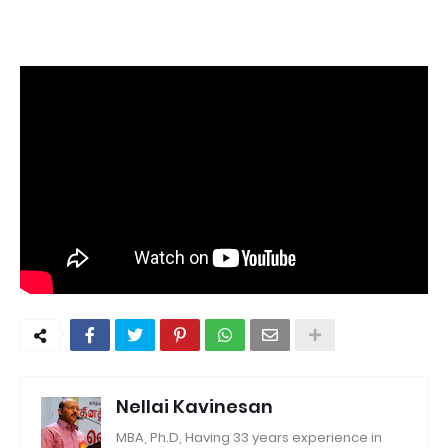
Nellai Kavinesan
MBA, Ph.D, Having 33 years experience in