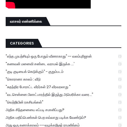
வாசகர் எண்ணிக்கை
CATEGORIES
"எந்த முயற்சியும் ஒரு போதும் வீணாகாது" -- வலம்புரிஜான்
(1)
"கணவன் மனைவி சண்டை வராமல் இருக்க ...'
(1)
"குடி குடியைக் கெடுக்கும்" - குறும்படம்
(1)
"கொரானா காலம் : வீடு
(1)
"சுதந்திர போராட்ட வீரர்கள் 27 வீரவரலாறு "
(1)
"வடசென்னை பிளாட்பாரத்தில் இருந்து அமெரிக்கா வரை..."
(1)
"வெற்றியின் ரகசியங்கள்"
(1)
அதிக சிந்தனையை எப்படி சமாளிப்பது?
(1)
அதிக மதிப்பெண்கள் பெற எவ்வாறு படிக்க வேண்டும்?
(1)
அது ஒரு கனாக்காலம் ---வழக்கறிஞர் ராமலிங்கம்
(1)