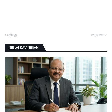
புதியது
பழையவை
NELLAI KAVINESAN