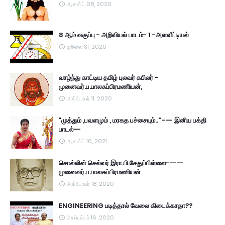
ஆகஸ்ட் 08, 2020
8 ஆம் வகுப்பு - அறிவியல் பாடம்- 1 -அளவீட்டியல்
ஜூலை 31, 2020
வாழ்ந்து காட்டிய தமிழ் புலவர் கபிலர் -
முனைவர்.ப.பாலசுப்பிரமணியன்,
அக்டோபர் 11, 2020
"முத்தும் ,பவளமும் , மரகத பச்சையும்.." --- இனிய பக்தி
பாடல்--
ஆகஸ்ட் 16, 2021
சொல்லின் செல்வர் இரா.பி.சேதுப்பிள்ளை-----
முனைவர்.ப.பாலசுப்பிரமணியன்
அக்டோபர் 18, 2020
ENGINEERING படித்தால் வேலை கிடைக்காதா??
செப்டம்பர் 16, 2020