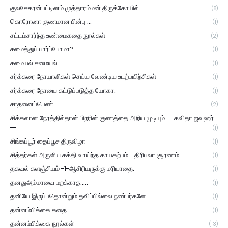
குலசேகரன்பட்டினம் முத்தாரம்மன் திருக்கோயில்
(8)
கொரோனா குணமான பின்பு ...
(1)
சட்டம்சார்ந்த உண்மைகதை நூல்கள்
(2)
சமைத்துப் பார்ப்போமா?
(1)
சமையல் சமையல்
(1)
சர்க்கரை நோயாளிகள் செய்ய வேண்டிய உடற்பயிற்சிகள்
(1)
சர்க்கரை நோயை கட்டுப்படுத்த யோகா.
(1)
சாதனைப்பெண்
(2)
சிக்கலான நேரத்தில்தான் பிறரின் குணத்தை அறிய முடியும். --கவிதா ஜவஹர்
--
(1)
சிங்கப்பூர் தைப்பூச திருவிழா
(1)
சித்தர்கள் அருளிய சக்தி வாய்ந்த காயகற்பம் - திரிபலா சூரணம்
(1)
தகவல் களஞ்சியம் -1-ஆசிரியருக்கு மரியாதை.
(1)
தனதுஅம்மாவை மறக்காத.....
(1)
தனியே இருப்பதொன்றும் தவிப்பில்லை நண்பர்களே
(1)
தன்னம்பிக்கை கதை
(1)
தன்னம்பிக்கை நூல்கள்
(13)