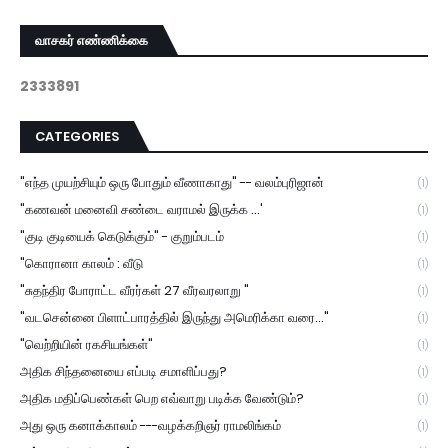
வாசகர் எண்ணிக்கை
2
3
3
3
8
9
1
CATEGORIES
"எந்த முயற்சியும் ஒரு போதும் வீணாகாது" -- வலம்புரிஜான்
(1)
"கணவன் மனைவி சண்டை வராமல் இருக்க ...'
(1)
"குடி குடியைக் கெடுக்கும்" - குறும்படம்
(1)
"கொரானா காலம் : வீடு
(1)
"சுதந்திர போராட்ட வீரர்கள் 27 வீரவரலாறு "
(1)
"வடசென்னை பிளாட்பாரத்தில் இருந்து அமெரிக்கா வரை..."
(1)
"வெற்றியின் ரகசியங்கள்"
(1)
அதிக சிந்தனையை எப்படி சமாளிப்பது?
(1)
அதிக மதிப்பெண்கள் பெற எவ்வாறு படிக்க வேண்டும்?
(1)
அது ஒரு கனாக்காலம் ---வழக்கறிஞர் ராமலிங்கம்
(1)