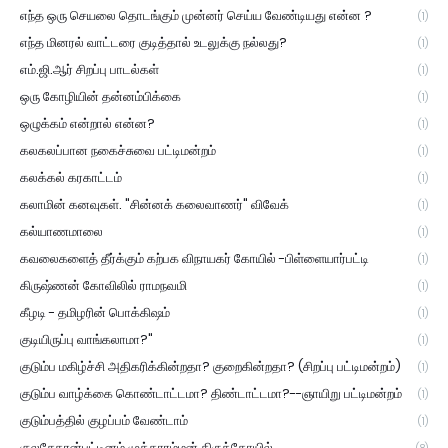
எந்த ஒரு செயலை தொடங்கும் முன்னர் செய்ய வேண்டியது என்ன ?
(1)
எந்த மினரல் வாட்டரை குடித்தால் உடலுக்கு நல்லது?
(1)
எம்.ஜி.ஆர் சிறப்பு பாடல்கள்
(1)
ஒரு கோழியின் தன்னம்பிக்கை
(1)
ஒழுக்கம் என்றால் என்ன?
(1)
கலகலப்பான நகைச்சுவை பட்டிமன்றம்
(1)
கலக்கல் கரகாட்டம்
(1)
கலாமின் கனவுகள். "சின்னக் கலைவாணர்" விவேக்
(1)
கல்யாணமாலை
(1)
கவலைகளைத் தீர்க்கும் கற்பக விநாயகர் கோயில் -பிள்ளையார்பட்டி
(1)
கிருஷ்ணன் கோவிலில் ராமநவமி
(1)
கீழடி - தமிழரின் பொக்கிஷம்
(1)
குடியிருப்பு வாங்கலாமா?"
(1)
குடும்ப மகிழ்ச்சி அதிகரிக்கின்றதா? குறைகின்றதா? (சிறப்பு பட்டிமன்றம்)
(1)
குடும்ப வாழ்க்கை கொண்டாட்டமா? திண்டாட்டமா?--ஞாயிறு பட்டிமன்றம்
(1)
குடும்பத்தில் குழப்பம் வேண்டாம்
(1)
குலசேகரன்பட்டினம் முத்தாரம்மன் திருக்கோயில்