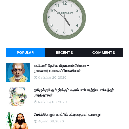
POPULAR
RECENTS
COMMENTS
கவிமணி தேசிய விநாயகம் பிள்ளை -
முனைவர்.ப.பாலசுப்பிரமணியன்
செப்டம்பர் 20, 2020
தமிழுக்கும் தமிழர்க்கும் அரும்பணி ஆற்றிய பாவேந்தர்
பாரதிதாசன்
செப்டம்பர் 06, 2020
மெய்ப்பொருள் காட்டும் பட்டினத்தார் வரலாறு.
ஆகஸ்ட் 08, 2020