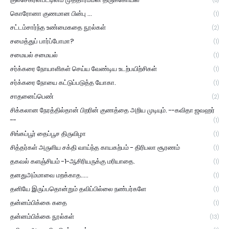
(8)
கொரோனா குணமான பின்பு ...
(1)
சட்டம்சார்ந்த உண்மைகதை நூல்கள்
(2)
சமைத்துப் பார்ப்போமா?
(1)
சமையல் சமையல்
(1)
சர்க்கரை நோயாளிகள் செய்ய வேண்டிய உடற்பயிற்சிகள்
(1)
சர்க்கரை நோயை கட்டுப்படுத்த யோகா.
(1)
சாதனைப்பெண்
(2)
சிக்கலான நேரத்தில்தான் பிறரின் குணத்தை அறிய முடியும். --கவிதா ஜவஹர்
--
(1)
சிங்கப்பூர் தைப்பூச திருவிழா
(1)
சித்தர்கள் அருளிய சக்தி வாய்ந்த காயகற்பம் - திரிபலா சூரணம்
(1)
தகவல் களஞ்சியம் -1-ஆசிரியருக்கு மரியாதை.
(1)
தனதுஅம்மாவை மறக்காத.....
(1)
தனியே இருப்பதொன்றும் தவிப்பில்லை நண்பர்களே
(1)
தன்னம்பிக்கை கதை
(1)
தன்னம்பிக்கை நூல்கள்
(13)