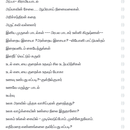
அப்பா- கிராமியபாடல்
(1)
அம்மாவின் சேலை..... ஆயிரமாய் நினைவலைகள்.
(1)
அரிச்சந்திரன் கதை
(1)
அருட்கவி வள்ளலார்
(1)
இனிய முருகன் பாடல்கள் --- பிரபல பாடகர் உன்னி கிருஷ்ணன்--
(1)
இன்றைய இசையா ?அன்றைய இசையா? -லியோனி பாட்டுமன்றம்
(1)
இறைவனிடம் கையேந்துங்கள்
(1)
இளநீர்' வெட்டும் கருவி
(1)
உடல் எடையை குறைக்க உதவும் சில உடற்பயிற்சிகள்
(1)
உடல் எடையை குறைக்க உதவும் யோகா
(1)
உணவு உண்பது எப்படி?-குன்றில்குமார்
(1)
உணவே மருந்து- பாடல்
(1)
உயர்வு
(1)
உலக அளவில் புத்தக வாசிப்புஏன் குறைந்தது?
(1)
உலக வாழ்க்கையின் உண்மை நிலை இதுதானோ?
(1)
உலகம் உங்கள் கையில் - முடிவெடுப்போம்..முன்னேறுவோம்.
(1)
எதிர்மறை எண்ணங்களை தவிர்ப்பது எப்படி?
(1)