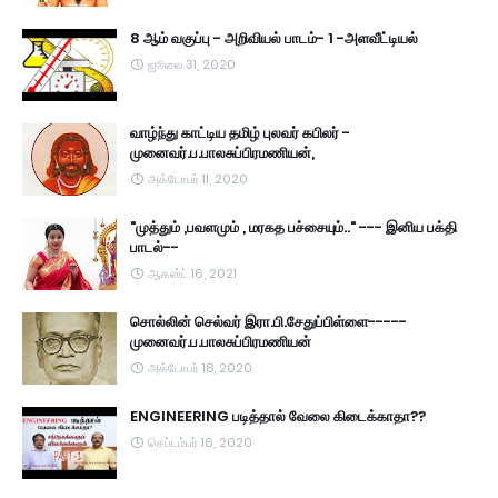
8 ஆம் வகுப்பு - அறிவியல் பாடம்- 1 -அளவீட்டியல்
ஜூலை 31, 2020
வாழ்ந்து காட்டிய தமிழ் புலவர் கபிலர் -
முனைவர்.ப.பாலசுப்பிரமணியன்,
அக்டோபர் 11, 2020
"முத்தும் ,பவளமும் , மரகத பச்சையும்.." --- இனிய பக்தி
பாடல்--
ஆகஸ்ட் 16, 2021
சொல்லின் செல்வர் இரா.பி.சேதுப்பிள்ளை-----
முனைவர்.ப.பாலசுப்பிரமணியன்
அக்டோபர் 18, 2020
ENGINEERING படித்தால் வேலை கிடைக்காதா??
செப்டம்பர் 16, 2020