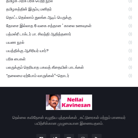
தமிழக அரசு பரிசு பெற்ற நூல்
(1)
தமிழகத்தின் இரும்பு மனிதர்
(1)
தொட்டதெல்லாம் துலங்க ஆடிப் பெருக்கு
(1)
தோசை இல்லாத 6 வகை சத்தான ' காலை உணவுகள்
(1)
பத்மஸ்ரீ டாக்டர் பா. சிவந்தி ஆதித்தனார்
(1)
பயண நூல்
(1)
பயத்திக்கு ஆசிரியர் யார்?
(1)
பரிசு பைகள்
(1)
பலருக்கும் தெரியாத பகவத் கீதையின் பாடங்கள்
(1)
“தலைமை ஏற்போம் வாருங்கள்”-தொடர்
(1)
நெல்லை கவிநேசன் எழுதிய புத்தகங்கள் , கட்டுரைகள் மற்றும் மாணவர்
பயிற்சிக்கான முழுமையான இணையதளம்.