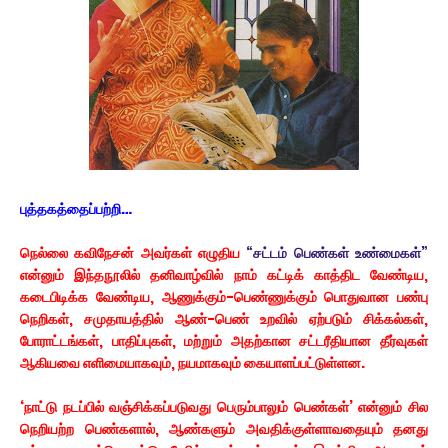
புத்தகத்தைப்பற்றி…
நெல்லை கவிநேசன் அவர்கள் எழுதிய
“சட்டம் பெண்கள் உண்மைகள்”
என்னும் இந்தநூலில் தனிவாழ்வில் நாம் கட்டிக் காத்திட வேண்டிய,
கடைபிடிக்க வேண்டிய, ஆணுக்கும்-பெண்ணுக்கும் பொதுவான பண்பு
நெறிகள், சமுதாயத்தில் ஆண்-பெண் உறவில் ஏற்படும் சிக்கல்கள்,
போராட்டங்கள், பாதிப்புகள், மற்றும் அதற்கான சட்டரீதியான தீர்வுகள்
ஆகியவை எளிமையாகவும், நயமாகவும் கையாளப்பட்டுள்ளன.
‘நாட்டு நடப்பில் வஞ்சிக்கப்படுவது பெரும்பாலும் பெண்கள்’ என்னும் சில
நெறியற்ற பெண்களால், ஆண்களும் அவதிக்குள்ளாவதையும் தனது