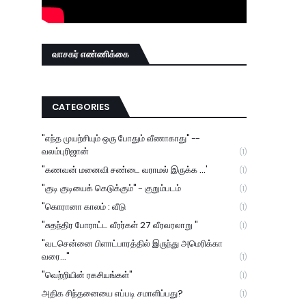
வாசகர் எண்ணிக்கை
CATEGORIES
"எந்த முயற்சியும் ஒரு போதும் வீணாகாது" --
வலம்புரிஜான்
(1)
"கணவன் மனைவி சண்டை வராமல் இருக்க ...'
(1)
"குடி குடியைக் கெடுக்கும்" - குறும்படம்
(1)
"கொரானா காலம் : வீடு
(1)
"சுதந்திர போராட்ட வீரர்கள் 27 வீரவரலாறு "
(1)
"வடசென்னை பிளாட்பாரத்தில் இருந்து அமெரிக்கா
வரை..."
(1)
"வெற்றியின் ரகசியங்கள்"
(1)
அதிக சிந்தனையை எப்படி சமாளிப்பது?
(1)