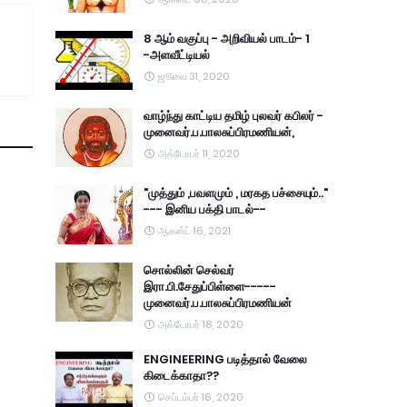
8 ஆம் வகுப்பு - அறிவியல் பாடம்- 1
-அளவீட்டியல்
ஜூலை 31, 2020
வாழ்ந்து காட்டிய தமிழ் புலவர் கபிலர் -
முனைவர்.ப.பாலசுப்பிரமணியன்,
அக்டோபர் 11, 2020
"முத்தும் ,பவளமும் , மரகத பச்சையும்.."
--- இனிய பக்தி பாடல்--
ஆகஸ்ட் 16, 2021
சொல்லின் செல்வர்
இரா.பி.சேதுப்பிள்ளை-----
முனைவர்.ப.பாலசுப்பிரமணியன்
அக்டோபர் 18, 2020
ENGINEERING படித்தால் வேலை
கிடைக்காதா??
செப்டம்பர் 16, 2020