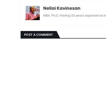
Nellai Kavinesan
MBA, Ph.D, Having 33 years experience in
POST A COMMENT