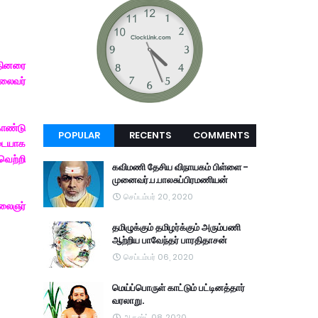
்தினரை
தலைவர்
கொண்டு
POPULAR
RECENTS
COMMENTS
டையாக
வெற்றி
கவிமணி தேசிய விநாயகம் பிள்ளை -
முனைவர்.ப.பாலசுப்பிரமணியன்
செப்டம்பர் 20, 2020
கலைஞர்
தமிழுக்கும் தமிழர்க்கும் அரும்பணி
ஆற்றிய பாவேந்தர் பாரதிதாசன்
செப்டம்பர் 06, 2020
மெய்ப்பொருள் காட்டும் பட்டினத்தார்
வரலாறு.
ஆகஸ்ட் 08, 2020