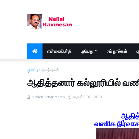
என்னைப்பற்றி
புதியது
நம் நூல்கள்
ப
முகப்பு
நிகழ்வுகள்
ஆதித்தனார் கல்லூரியில் வ
Nellai Kavinesan
ஆகஸ்ட் 03, 2019
ஆதித்
வணிக நிர்வா