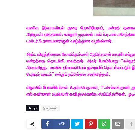
வணிக நிர்வாகவியல் துறை பேராசிரியரும், மன்றத் தலைவரும
அறிமுகப்படுத்தினார். கல்லூரி முதல்வர் டாக்டர்.டி.எஸ்.மகே
டாக்டர்.S.நாராயணராஜன் வாழ்த்துரை வழங்கினார்.
சிறப்பு விருந்தினராக கோவிந்தம்மாள் ஆதித்தனார் மகளிர் கல்
மன்றத்தை தொடங்கி வைத்தார். அவர் பேசும்போது–“கல்லூ
அமைகிறது. வணிக நிர்வாகவியல் துறையில் தொடங்கப்படும் இந்
பெறவும் உதவும்” என்றும் நம்பிக்கை தெரிவித்தார்.
விழாவில் பேராசிரியர்கள் A.தர்மபெருமாள், T.செல்வக்குமார்
எஸ்.கண்ணன் ஆகியோர் கலந்துகொண்டு சிறப்பித்தார்கள். முடிவ
Tags
நிகழ்வுகள்
பகிர்