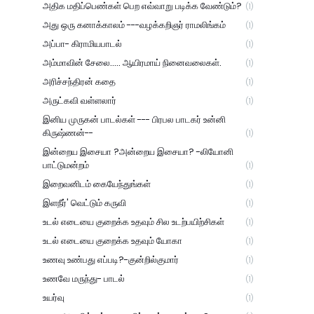
அதிக மதிப்பெண்கள் பெற எவ்வாறு படிக்க வேண்டும்?
(1)
அது ஒரு கனாக்காலம் ---வழக்கறிஞர் ராமலிங்கம்
(1)
அப்பா- கிராமியபாடல்
(1)
அம்மாவின் சேலை..... ஆயிரமாய் நினைவலைகள்.
(1)
அரிச்சந்திரன் கதை
(1)
அருட்கவி வள்ளலார்
(1)
இனிய முருகன் பாடல்கள் --- பிரபல பாடகர் உன்னி
கிருஷ்ணன்--
(1)
இன்றைய இசையா ?அன்றைய இசையா? -லியோனி
பாட்டுமன்றம்
(1)
இறைவனிடம் கையேந்துங்கள்
(1)
இளநீர்' வெட்டும் கருவி
(1)
உடல் எடையை குறைக்க உதவும் சில உடற்பயிற்சிகள்
(1)
உடல் எடையை குறைக்க உதவும் யோகா
(1)
உணவு உண்பது எப்படி?-குன்றில்குமார்
(1)
உணவே மருந்து- பாடல்
(1)
உயர்வு
(1)