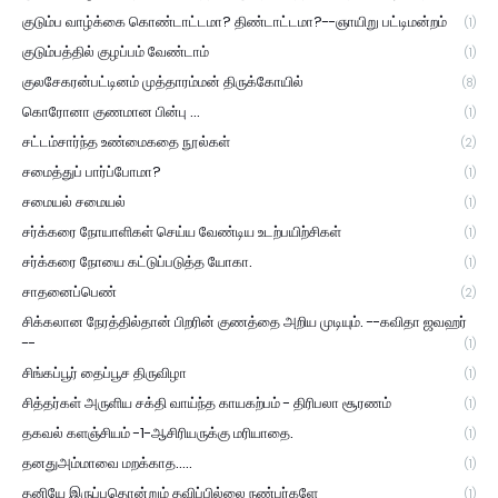
குடும்ப வாழ்க்கை கொண்டாட்டமா? திண்டாட்டமா?--ஞாயிறு பட்டிமன்றம்
(1)
குடும்பத்தில் குழப்பம் வேண்டாம்
(1)
குலசேகரன்பட்டினம் முத்தாரம்மன் திருக்கோயில்
(8)
கொரோனா குணமான பின்பு ...
(1)
சட்டம்சார்ந்த உண்மைகதை நூல்கள்
(2)
சமைத்துப் பார்ப்போமா?
(1)
சமையல் சமையல்
(1)
சர்க்கரை நோயாளிகள் செய்ய வேண்டிய உடற்பயிற்சிகள்
(1)
சர்க்கரை நோயை கட்டுப்படுத்த யோகா.
(1)
சாதனைப்பெண்
(2)
சிக்கலான நேரத்தில்தான் பிறரின் குணத்தை அறிய முடியும். --கவிதா ஜவஹர்
--
(1)
சிங்கப்பூர் தைப்பூச திருவிழா
(1)
சித்தர்கள் அருளிய சக்தி வாய்ந்த காயகற்பம் - திரிபலா சூரணம்
(1)
தகவல் களஞ்சியம் -1-ஆசிரியருக்கு மரியாதை.
(1)
தனதுஅம்மாவை மறக்காத.....
(1)
தனியே இருப்பதொன்றும் தவிப்பில்லை நண்பர்களே
(1)