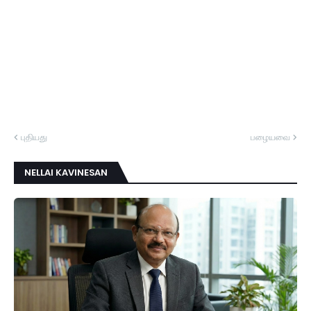
புதியது
பழையவை
NELLAI KAVINESAN