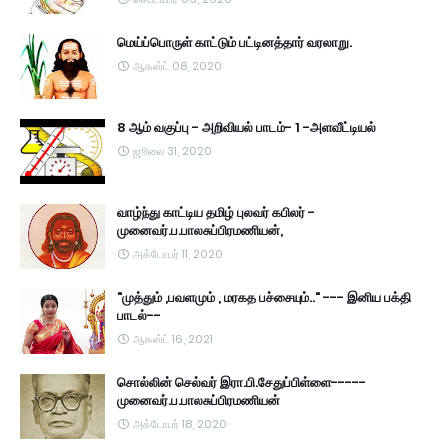
மெய்ப்பொருள் காட்டும் பட்டினத்தார் வரலாறு.
ஆகஸ்ட் 08, 2020
8 ஆம் வகுப்பு - அறிவியல் பாடம்- 1 -அளவீட்டியல்
ஜூலை 31, 2020
வாழ்ந்து காட்டிய தமிழ் புலவர் கபிலர் -
முனைவர்.ப.பாலசுப்பிரமணியன்,
அக்டோபர் 11, 2020
"முத்தும் ,பவளமும் , மரகத பச்சையும்.." --- இனிய பக்தி
பாடல்--
ஆகஸ்ட் 16, 2021
சொல்லின் செல்வர் இரா.பி.சேதுப்பிள்ளை-----
முனைவர்.ப.பாலசுப்பிரமணியன்
அக்டோபர் 18, 2020