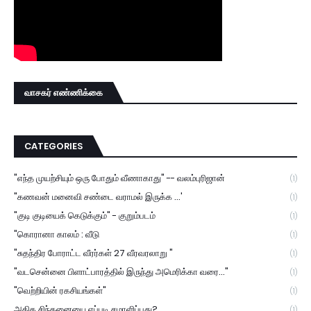
வாசகர் எண்ணிக்கை
CATEGORIES
"எந்த முயற்சியும் ஒரு போதும் வீணாகாது" -- வலம்புரிஜான்
(1)
"கணவன் மனைவி சண்டை வராமல் இருக்க ...'
(1)
"குடி குடியைக் கெடுக்கும்" - குறும்படம்
(1)
"கொரானா காலம் : வீடு
(1)
"சுதந்திர போராட்ட வீரர்கள் 27 வீரவரலாறு "
(1)
"வடசென்னை பிளாட்பாரத்தில் இருந்து அமெரிக்கா வரை..."
(1)
"வெற்றியின் ரகசியங்கள்"
(1)
அதிக சிந்தனையை எப்படி சமாளிப்பது?
(1)