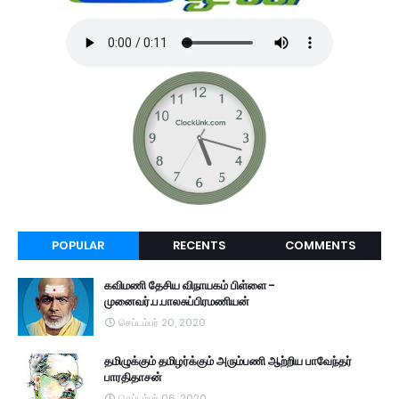
POPULAR
RECENTS
COMMENTS
கவிமணி தேசிய விநாயகம் பிள்ளை -
முனைவர்.ப.பாலசுப்பிரமணியன்
செப்டம்பர் 20, 2020
தமிழுக்கும் தமிழர்க்கும் அரும்பணி ஆற்றிய பாவேந்தர்
பாரதிதாசன்
செப்டம்பர் 06, 2020