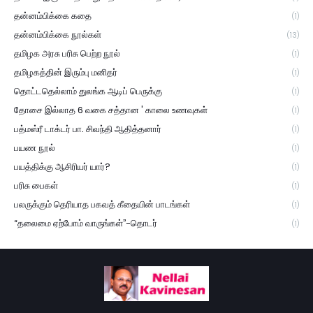
தன்னம்பிக்கை கதை
(1)
தன்னம்பிக்கை நூல்கள்
(13)
தமிழக அரசு பரிசு பெற்ற நூல்
(1)
தமிழகத்தின் இரும்பு மனிதர்
(1)
தொட்டதெல்லாம் துலங்க ஆடிப் பெருக்கு
(1)
தோசை இல்லாத 6 வகை சத்தான ' காலை உணவுகள்
(1)
பத்மஸ்ரீ டாக்டர் பா. சிவந்தி ஆதித்தனார்
(1)
பயண நூல்
(1)
பயத்திக்கு ஆசிரியர் யார்?
(1)
பரிசு பைகள்
(1)
பலருக்கும் தெரியாத பகவத் கீதையின் பாடங்கள்
(1)
“தலைமை ஏற்போம் வாருங்கள்”-தொடர்
(1)