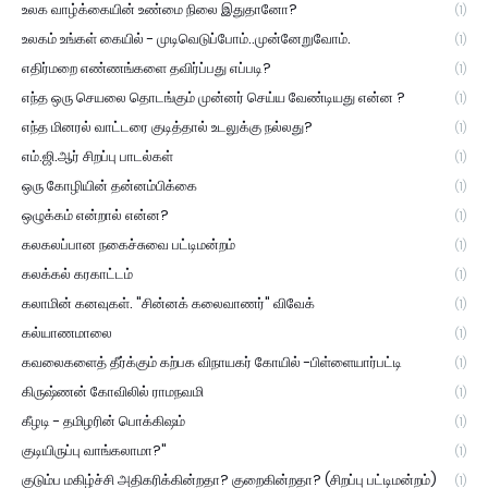
உலக வாழ்க்கையின் உண்மை நிலை இதுதானோ?
(1)
உலகம் உங்கள் கையில் - முடிவெடுப்போம்..முன்னேறுவோம்.
(1)
எதிர்மறை எண்ணங்களை தவிர்ப்பது எப்படி?
(1)
எந்த ஒரு செயலை தொடங்கும் முன்னர் செய்ய வேண்டியது என்ன ?
(1)
எந்த மினரல் வாட்டரை குடித்தால் உடலுக்கு நல்லது?
(1)
எம்.ஜி.ஆர் சிறப்பு பாடல்கள்
(1)
ஒரு கோழியின் தன்னம்பிக்கை
(1)
ஒழுக்கம் என்றால் என்ன?
(1)
கலகலப்பான நகைச்சுவை பட்டிமன்றம்
(1)
கலக்கல் கரகாட்டம்
(1)
கலாமின் கனவுகள். "சின்னக் கலைவாணர்" விவேக்
(1)
கல்யாணமாலை
(1)
கவலைகளைத் தீர்க்கும் கற்பக விநாயகர் கோயில் -பிள்ளையார்பட்டி
(1)
கிருஷ்ணன் கோவிலில் ராமநவமி
(1)
கீழடி - தமிழரின் பொக்கிஷம்
(1)
குடியிருப்பு வாங்கலாமா?"
(1)
குடும்ப மகிழ்ச்சி அதிகரிக்கின்றதா? குறைகின்றதா? (சிறப்பு பட்டிமன்றம்)
(1)