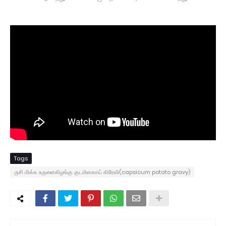
Tags
ருசி மிக்க உருளைகிழங்கு குடமிளகாய் கிரேவி(capsicum potato gravy)