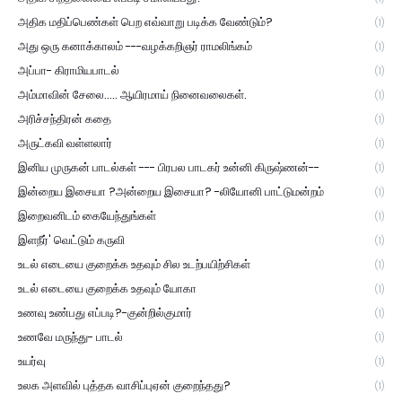
அதிக மதிப்பெண்கள் பெற எவ்வாறு படிக்க வேண்டும்?
(1)
அது ஒரு கனாக்காலம் ---வழக்கறிஞர் ராமலிங்கம்
(1)
அப்பா- கிராமியபாடல்
(1)
அம்மாவின் சேலை..... ஆயிரமாய் நினைவலைகள்.
(1)
அரிச்சந்திரன் கதை
(1)
அருட்கவி வள்ளலார்
(1)
இனிய முருகன் பாடல்கள் --- பிரபல பாடகர் உன்னி கிருஷ்ணன்--
(1)
இன்றைய இசையா ?அன்றைய இசையா? -லியோனி பாட்டுமன்றம்
(1)
இறைவனிடம் கையேந்துங்கள்
(1)
இளநீர்' வெட்டும் கருவி
(1)
உடல் எடையை குறைக்க உதவும் சில உடற்பயிற்சிகள்
(1)
உடல் எடையை குறைக்க உதவும் யோகா
(1)
உணவு உண்பது எப்படி?-குன்றில்குமார்
(1)
உணவே மருந்து- பாடல்
(1)
உயர்வு
(1)
உலக அளவில் புத்தக வாசிப்புஏன் குறைந்தது?
(1)