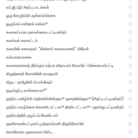
எம்.ஜி.ஆர் சிறப்பு பாடல்கள்
(1)
ஒரு கோழியின் தன்னம்பிக்கை
(1)
ஒழுக்கம் என்றால் என்ன?
(1)
கலகலப்பான நகைச்சுவை பட்டிமன்றம்
(1)
கலக்கல் கரகாட்டம்
(1)
கலாமின் கனவுகள். "சின்னக் கலைவாணர்" விவேக்
(1)
கல்யாணமாலை
(1)
கவலைகளைத் தீர்க்கும் கற்பக விநாயகர் கோயில் -பிள்ளையார்பட்டி
(1)
கிருஷ்ணன் கோவிலில் ராமநவமி
(1)
கீழடி - தமிழரின் பொக்கிஷம்
(1)
குடியிருப்பு வாங்கலாமா?"
(1)
குடும்ப மகிழ்ச்சி அதிகரிக்கின்றதா? குறைகின்றதா? (சிறப்பு பட்டிமன்றம்)
(1)
குடும்ப வாழ்க்கை கொண்டாட்டமா? திண்டாட்டமா?--ஞாயிறு பட்டிமன்றம்
(1)
குடும்பத்தில் குழப்பம் வேண்டாம்
(1)
குலசேகரன்பட்டினம் முத்தாரம்மன் திருக்கோயில்
(8)
கொரோனா குணமான பின்பு ...
(1)