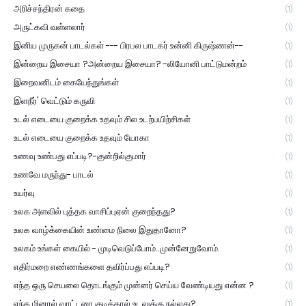
அரிச்சந்திரன் கதை
(1)
அருட்கவி வள்ளலார்
(1)
இனிய முருகன் பாடல்கள் --- பிரபல பாடகர் உன்னி கிருஷ்ணன்--
(1)
இன்றைய இசையா ?அன்றைய இசையா? -லியோனி பாட்டுமன்றம்
(1)
இறைவனிடம் கையேந்துங்கள்
(1)
இளநீர்' வெட்டும் கருவி
(1)
உடல் எடையை குறைக்க உதவும் சில உடற்பயிற்சிகள்
(1)
உடல் எடையை குறைக்க உதவும் யோகா
(1)
உணவு உண்பது எப்படி?-குன்றில்குமார்
(1)
உணவே மருந்து- பாடல்
(1)
உயர்வு
(1)
உலக அளவில் புத்தக வாசிப்புஏன் குறைந்தது?
(1)
உலக வாழ்க்கையின் உண்மை நிலை இதுதானோ?
(1)
உலகம் உங்கள் கையில் - முடிவெடுப்போம்..முன்னேறுவோம்.
(1)
எதிர்மறை எண்ணங்களை தவிர்ப்பது எப்படி?
(1)
எந்த ஒரு செயலை தொடங்கும் முன்னர் செய்ய வேண்டியது என்ன ?
(1)
எந்த மினரல் வாட்டரை குடித்தால் உடலுக்கு நல்லது?
(1)