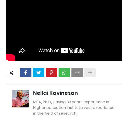
Nellai Kavinesan
MBA, Ph.D, Having 33 years experience in
Higher education institute vast experience
in the field of research