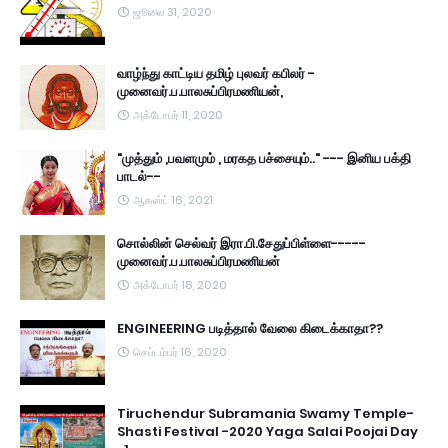
ஜூலை 31, 2020
வாழ்ந்து காட்டிய தமிழ் புலவர் கபிலர் -
முனைவர்.ப.பாலசுப்பிரமணியன்,
அக்டோபர் 11, 2020
"முத்தும் ,பவளமும் , மரகத பச்சையும்.." --- இனிய பக்தி
பாடல்--
ஆகஸ்ட் 16, 2021
சொல்லின் செல்வர் இரா.பி.சேதுப்பிள்ளை-----
முனைவர்.ப.பாலசுப்பிரமணியன்
அக்டோபர் 18, 2020
ENGINEERING படித்தால் வேலை கிடைக்காதா??
செப்டம்பர் 16, 2020
Tiruchendur Subramania Swamy Temple-
Shasti Festival -2020 Yaga Salai Poojai Day