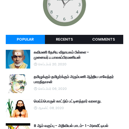
POPULAR
RECENTS
COMMENTS
கவிமணி தேசிய விநாயகம் பிள்ளை -
முனைவர்.ப.பாலசுப்பிரமணியன்
செப்டம்பர் 20, 2020
தமிழுக்கும் தமிழர்க்கும் அரும்பணி ஆற்றிய பாவேந்தர்
பாரதிதாசன்
செப்டம்பர் 06, 2020
மெய்ப்பொருள் காட்டும் பட்டினத்தார் வரலாறு.
ஆகஸ்ட் 08, 2020
8 ஆம் வகுப்பு - அறிவியல் பாடம்- 1 -அளவீட்டியல்