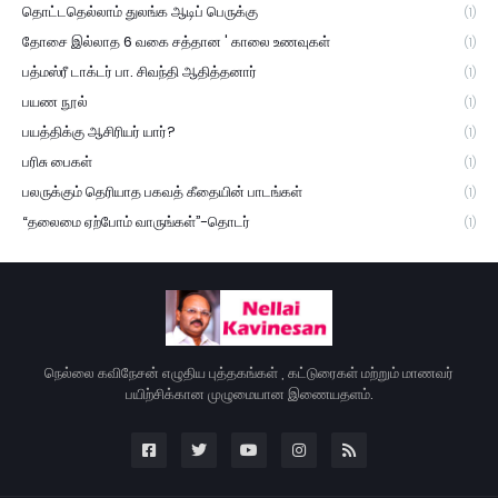
தொட்டதெல்லாம் துலங்க ஆடிப் பெருக்கு
(1)
தோசை இல்லாத 6 வகை சத்தான ' காலை உணவுகள்
(1)
பத்மஸ்ரீ டாக்டர் பா. சிவந்தி ஆதித்தனார்
(1)
பயண நூல்
(1)
பயத்திக்கு ஆசிரியர் யார்?
(1)
பரிசு பைகள்
(1)
பலருக்கும் தெரியாத பகவத் கீதையின் பாடங்கள்
(1)
“தலைமை ஏற்போம் வாருங்கள்”-தொடர்
(1)
நெல்லை கவிநேசன் எழுதிய புத்தகங்கள் , கட்டுரைகள் மற்றும் மாணவர்
பயிற்சிக்கான முழுமையான இணையதளம்.