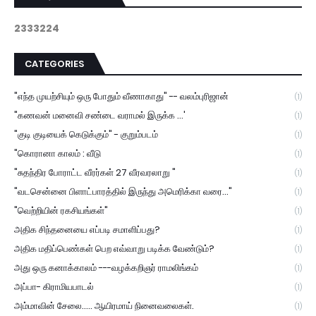
2
3
3
3
2
2
4
CATEGORIES
"எந்த முயற்சியும் ஒரு போதும் வீணாகாது" -- வலம்புரிஜான்
(1)
"கணவன் மனைவி சண்டை வராமல் இருக்க ...'
(1)
"குடி குடியைக் கெடுக்கும்" - குறும்படம்
(1)
"கொரானா காலம் : வீடு
(1)
"சுதந்திர போராட்ட வீரர்கள் 27 வீரவரலாறு "
(1)
"வடசென்னை பிளாட்பாரத்தில் இருந்து அமெரிக்கா வரை..."
(1)
"வெற்றியின் ரகசியங்கள்"
(1)
அதிக சிந்தனையை எப்படி சமாளிப்பது?
(1)
அதிக மதிப்பெண்கள் பெற எவ்வாறு படிக்க வேண்டும்?
(1)
அது ஒரு கனாக்காலம் ---வழக்கறிஞர் ராமலிங்கம்
(1)
அப்பா- கிராமியபாடல்
(1)
அம்மாவின் சேலை..... ஆயிரமாய் நினைவலைகள்.
(1)