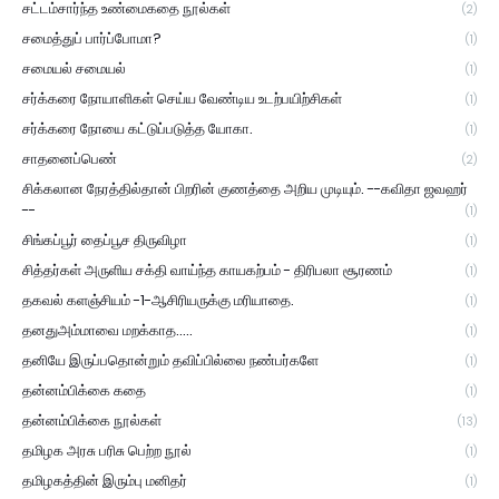
சட்டம்சார்ந்த உண்மைகதை நூல்கள்
(2)
சமைத்துப் பார்ப்போமா?
(1)
சமையல் சமையல்
(1)
சர்க்கரை நோயாளிகள் செய்ய வேண்டிய உடற்பயிற்சிகள்
(1)
சர்க்கரை நோயை கட்டுப்படுத்த யோகா.
(1)
சாதனைப்பெண்
(2)
சிக்கலான நேரத்தில்தான் பிறரின் குணத்தை அறிய முடியும். --கவிதா ஜவஹர்
--
(1)
சிங்கப்பூர் தைப்பூச திருவிழா
(1)
சித்தர்கள் அருளிய சக்தி வாய்ந்த காயகற்பம் - திரிபலா சூரணம்
(1)
தகவல் களஞ்சியம் -1-ஆசிரியருக்கு மரியாதை.
(1)
தனதுஅம்மாவை மறக்காத.....
(1)
தனியே இருப்பதொன்றும் தவிப்பில்லை நண்பர்களே
(1)
தன்னம்பிக்கை கதை
(1)
தன்னம்பிக்கை நூல்கள்
(13)
தமிழக அரசு பரிசு பெற்ற நூல்
(1)
தமிழகத்தின் இரும்பு மனிதர்
(1)