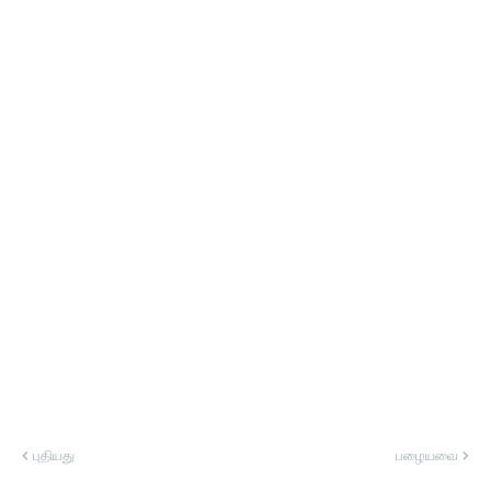
புதியது
பழையவை