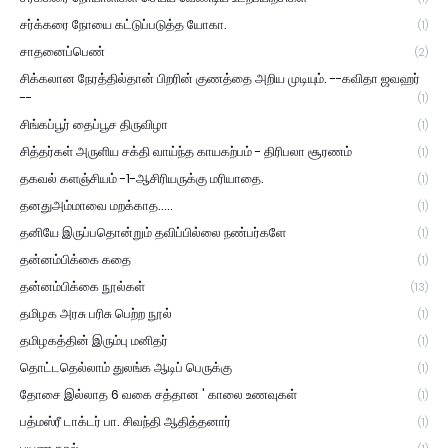
சர்க்கரை நோயை கட்டுப்படுத்த யோகா.
(1)
சாதனைப்பெண்
(2)
சிக்கலான நேரத்தில்தான் பிறரின் குணத்தை அறிய முடியும். --கவிதா ஜவஹர்
--
(1)
சிங்கப்பூர் தைப்பூச திருவிழா
(1)
சித்தர்கள் அருளிய சக்தி வாய்ந்த காயகற்பம் - திரிபலா சூரணம்
(1)
தகவல் களஞ்சியம் -1-ஆசிரியருக்கு மரியாதை.
(1)
தனதுஅம்மாவை மறக்காத.....
(1)
தனியே இருப்பதொன்றும் தவிப்பில்லை நண்பர்களே
(1)
தன்னம்பிக்கை கதை
(1)
தன்னம்பிக்கை நூல்கள்
(13)
தமிழக அரசு பரிசு பெற்ற நூல்
(1)
தமிழகத்தின் இரும்பு மனிதர்
(1)
தொட்டதெல்லாம் துலங்க ஆடிப் பெருக்கு
(1)
தோசை இல்லாத 6 வகை சத்தான ' காலை உணவுகள்
(1)
பத்மஸ்ரீ டாக்டர் பா. சிவந்தி ஆதித்தனார்
(1)