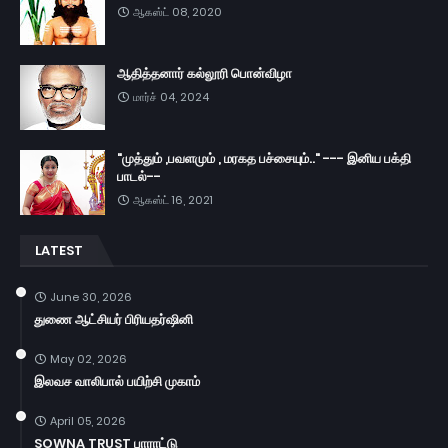
ஆகஸ்ட் 08, 2020
ஆதித்தனார் கல்லூரி பொன்விழா
மார்ச் 04, 2024
"முத்தும் ,பவளமும் , மரகத பச்சையும்.." --- இனிய பக்தி
பாடல்--
ஆகஸ்ட் 16, 2021
LATEST
June 30, 2026
துணை ஆட்சியர் பிரியதர்ஷினி
May 02, 2026
இலவச வாலிபால் பயிற்சி முகாம்
April 05, 2026
SOWNA TRUST பாராட்டு