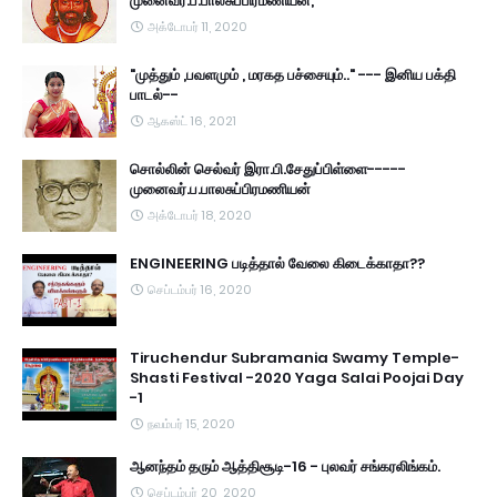
முனைவர்.ப.பாலசுப்பிரமணியன்,
அக்டோபர் 11, 2020
"முத்தும் ,பவளமும் , மரகத பச்சையும்.." --- இனிய பக்தி
பாடல்--
ஆகஸ்ட் 16, 2021
சொல்லின் செல்வர் இரா.பி.சேதுப்பிள்ளை-----
முனைவர்.ப.பாலசுப்பிரமணியன்
அக்டோபர் 18, 2020
ENGINEERING படித்தால் வேலை கிடைக்காதா??
செப்டம்பர் 16, 2020
Tiruchendur Subramania Swamy Temple-
Shasti Festival -2020 Yaga Salai Poojai Day
-1
நவம்பர் 15, 2020
ஆனந்தம் தரும் ஆத்திசூடி-16 - புலவர் சங்கரலிங்கம்.
செப்டம்பர் 20, 2020