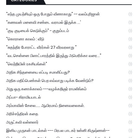
"எந்த முயற்சியும் ஒரு போதும் வீணாகாது" -- வலம்புரிஜான்
(1)
"கணவன் மனைவி சண்டை வராமல் இருக்க ...'
(1)
"குடி குடியைக் கெடுக்கும்" - குறும்படம்
(1)
"கொரானா காலம் : வீடு
(1)
"சுதந்திர போராட்ட வீரர்கள் 27 வீரவரலாறு "
(1)
"வடசென்னை பிளாட்பாரத்தில் இருந்து அமெரிக்கா வரை..."
(1)
"வெற்றியின் ரகசியங்கள்"
(1)
அதிக சிந்தனையை எப்படி சமாளிப்பது?
(1)
அதிக மதிப்பெண்கள் பெற எவ்வாறு படிக்க வேண்டும்?
(1)
அது ஒரு கனாக்காலம் ---வழக்கறிஞர் ராமலிங்கம்
(1)
அப்பா- கிராமியபாடல்
(1)
அம்மாவின் சேலை..... ஆயிரமாய் நினைவலைகள்.
(1)
அரிச்சந்திரன் கதை
(1)
அருட்கவி வள்ளலார்
(1)
இனிய முருகன் பாடல்கள் --- பிரபல பாடகர் உன்னி கிருஷ்ணன்--
(1)