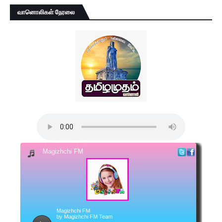
வானொலிகள் நேரலை