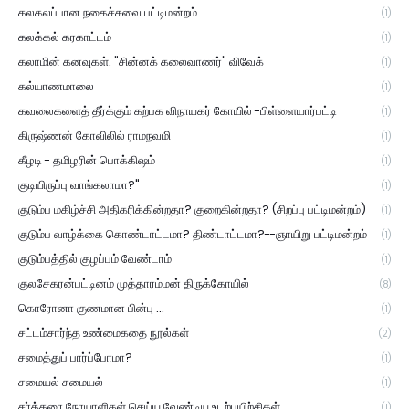
கலகலப்பான நகைச்சுவை பட்டிமன்றம்
(1)
கலக்கல் கரகாட்டம்
(1)
கலாமின் கனவுகள். "சின்னக் கலைவாணர்" விவேக்
(1)
கல்யாணமாலை
(1)
கவலைகளைத் தீர்க்கும் கற்பக விநாயகர் கோயில் -பிள்ளையார்பட்டி
(1)
கிருஷ்ணன் கோவிலில் ராமநவமி
(1)
கீழடி - தமிழரின் பொக்கிஷம்
(1)
குடியிருப்பு வாங்கலாமா?"
(1)
குடும்ப மகிழ்ச்சி அதிகரிக்கின்றதா? குறைகின்றதா? (சிறப்பு பட்டிமன்றம்)
(1)
குடும்ப வாழ்க்கை கொண்டாட்டமா? திண்டாட்டமா?--ஞாயிறு பட்டிமன்றம்
(1)
குடும்பத்தில் குழப்பம் வேண்டாம்
(1)
குலசேகரன்பட்டினம் முத்தாரம்மன் திருக்கோயில்
(8)
கொரோனா குணமான பின்பு ...
(1)
சட்டம்சார்ந்த உண்மைகதை நூல்கள்
(2)
சமைத்துப் பார்ப்போமா?
(1)
சமையல் சமையல்
(1)
சர்க்கரை நோயாளிகள் செய்ய வேண்டிய உடற்பயிற்சிகள்
(1)