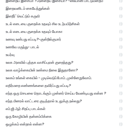
இன்றைய இசையா ?அன்றைய இசையா? -லியோனி பாட்டுமன்றம்
(1)
இறைவனிடம் கையேந்துங்கள்
(1)
இளநீர்' வெட்டும் கருவி
(1)
உடல் எடையை குறைக்க உதவும் சில உடற்பயிற்சிகள்
(1)
உடல் எடையை குறைக்க உதவும் யோகா
(1)
உணவு உண்பது எப்படி?-குன்றில்குமார்
(1)
உணவே மருந்து- பாடல்
(1)
உயர்வு
(1)
உலக அளவில் புத்தக வாசிப்புஏன் குறைந்தது?
(1)
உலக வாழ்க்கையின் உண்மை நிலை இதுதானோ?
(1)
உலகம் உங்கள் கையில் - முடிவெடுப்போம்..முன்னேறுவோம்.
(1)
எதிர்மறை எண்ணங்களை தவிர்ப்பது எப்படி?
(1)
எந்த ஒரு செயலை தொடங்கும் முன்னர் செய்ய வேண்டியது என்ன ?
(1)
எந்த மினரல் வாட்டரை குடித்தால் உடலுக்கு நல்லது?
(1)
எம்.ஜி.ஆர் சிறப்பு பாடல்கள்
(1)
ஒரு கோழியின் தன்னம்பிக்கை
(1)
ஒழுக்கம் என்றால் என்ன?
(1)