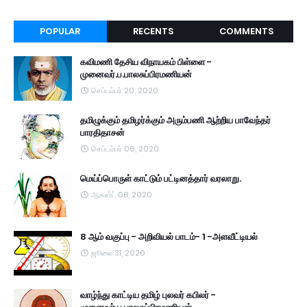
POPULAR
RECENTS
COMMENTS
கவிமணி தேசிய விநாயகம் பிள்ளை -
முனைவர்.ப.பாலசுப்பிரமணியன்
செப்டம்பர் 20, 2020
தமிழுக்கும் தமிழர்க்கும் அரும்பணி ஆற்றிய பாவேந்தர்
பாரதிதாசன்
செப்டம்பர் 06, 2020
மெய்ப்பொருள் காட்டும் பட்டினத்தார் வரலாறு.
ஆகஸ்ட் 08, 2020
8 ஆம் வகுப்பு - அறிவியல் பாடம்- 1 -அளவீட்டியல்
ஜூலை 31, 2020
வாழ்ந்து காட்டிய தமிழ் புலவர் கபிலர் -