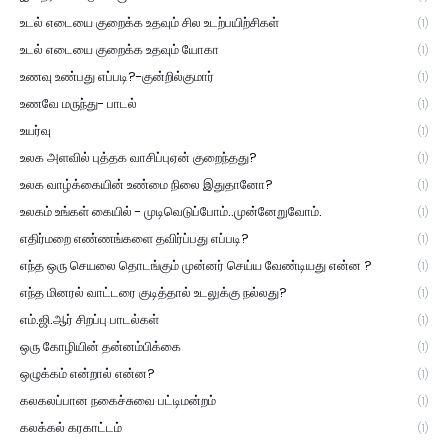
உடல் எடையை குறைக்க உதவும் சில உடற்பயிற்சிகள்
(1)
உடல் எடையை குறைக்க உதவும் யோகா
(1)
உணவு உண்பது எப்படி?-குன்றில்குமார்
(1)
உணவே மருந்து- பாடல்
(1)
உயர்வு
(1)
உலக அளவில் புத்தக வாசிப்புஏன் குறைந்தது?
(1)
உலக வாழ்க்கையின் உண்மை நிலை இதுதானோ?
(1)
உலகம் உங்கள் கையில் - முடிவெடுப்போம்..முன்னேறுவோம்.
(1)
எதிர்மறை எண்ணங்களை தவிர்ப்பது எப்படி?
(1)
எந்த ஒரு செயலை தொடங்கும் முன்னர் செய்ய வேண்டியது என்ன ?
(1)
எந்த மினரல் வாட்டரை குடித்தால் உடலுக்கு நல்லது?
(1)
எம்.ஜி.ஆர் சிறப்பு பாடல்கள்
(1)
ஒரு கோழியின் தன்னம்பிக்கை
(1)
ஒழுக்கம் என்றால் என்ன?
(1)
கலகலப்பான நகைச்சுவை பட்டிமன்றம்
(1)
கலக்கல் கரகாட்டம்
(1)