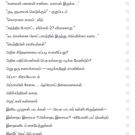
"கணவன் மனைவி சண்டை வராமல் இருக்க ...'
(1)
"குடி குடியைக் கெடுக்கும்" - குறும்படம்
(1)
"கொரானா காலம் : வீடு
(1)
"சுதந்திர போராட்ட வீரர்கள் 27 வீரவரலாறு "
(1)
"வடசென்னை பிளாட்பாரத்தில் இருந்து அமெரிக்கா வரை..."
(1)
"வெற்றியின் ரகசியங்கள்"
(1)
அதிக சிந்தனையை எப்படி சமாளிப்பது?
(1)
அதிக மதிப்பெண்கள் பெற எவ்வாறு படிக்க வேண்டும்?
(1)
அது ஒரு கனாக்காலம் ---வழக்கறிஞர் ராமலிங்கம்
(1)
அப்பா- கிராமியபாடல்
(1)
அம்மாவின் சேலை..... ஆயிரமாய் நினைவலைகள்.
(1)
அரிச்சந்திரன் கதை
(1)
அருட்கவி வள்ளலார்
(1)
இனிய முருகன் பாடல்கள் --- பிரபல பாடகர் உன்னி கிருஷ்ணன்--
(1)
இன்றைய இசையா ?அன்றைய இசையா? -லியோனி பாட்டுமன்றம்
(1)
இறைவனிடம் கையேந்துங்கள்
(1)
இளநீர்' வெட்டும் கருவி
(1)