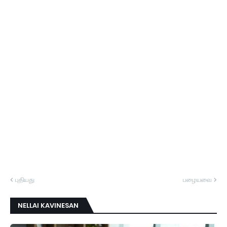
புதியது
பழையவை
NELLAI KAVINESAN