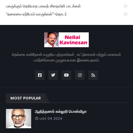
பலருக்கும் தெரியாத பகவத் கீதையின் பாடங்கள்
(1)
“தலைமை ஏற்போம் வாருங்கள்”-தொடர்
(1)
நெல்லை கவிநேசன் எழுதிய புத்தகங்கள் , கட்டுரைகள் மற்றும் மாணவர்
பயிற்சிக்கான முழுமையான இணையதளம்.
MOST POPULAR
ஆதித்தனார் கல்லூரி பொன்விழா
மார்ச் 04, 2024