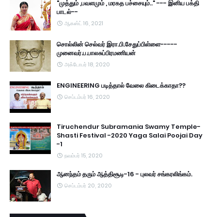
"முத்தும் ,பவளமும் , மரகத பச்சையும்.." --- இனிய பக்தி
பாடல்--
ஆகஸ்ட் 16, 2021
சொல்லின் செல்வர் இரா.பி.சேதுப்பிள்ளை-----
முனைவர்.ப.பாலசுப்பிரமணியன்
அக்டோபர் 18, 2020
ENGINEERING படித்தால் வேலை கிடைக்காதா??
செப்டம்பர் 16, 2020
Tiruchendur Subramania Swamy Temple-
Shasti Festival -2020 Yaga Salai Poojai Day
-1
நவம்பர் 15, 2020
ஆனந்தம் தரும் ஆத்திசூடி-16 - புலவர் சங்கரலிங்கம்.
செப்டம்பர் 20, 2020