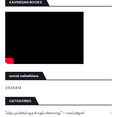
KAVINESAN BOOKS
வாசகர் எண்ணிக்கை
2
3
3
4
4
1
4
CATEGORIES
"எந்த முயற்சியும் ஒரு போதும் வீணாகாது" -- வலம்புரிஜான்
(1)