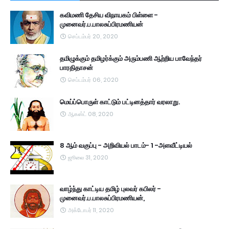
கவிமணி தேசிய விநாயகம் பிள்ளை -
முனைவர்.ப.பாலசுப்பிரமணியன்
செப்டம்பர் 20, 2020
தமிழுக்கும் தமிழர்க்கும் அரும்பணி ஆற்றிய பாவேந்தர்
பாரதிதாசன்
செப்டம்பர் 06, 2020
மெய்ப்பொருள் காட்டும் பட்டினத்தார் வரலாறு.
ஆகஸ்ட் 08, 2020
8 ஆம் வகுப்பு - அறிவியல் பாடம்- 1 -அளவீட்டியல்
ஜூலை 31, 2020
வாழ்ந்து காட்டிய தமிழ் புலவர் கபிலர் -
முனைவர்.ப.பாலசுப்பிரமணியன்,
அக்டோபர் 11, 2020