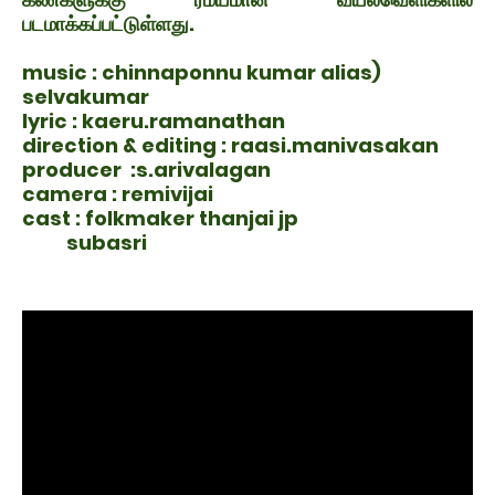
படமாக்கப்பட்டுள்ளது.
music : chinnaponnu kumar alias)
selvakumar
lyric : kaeru.ramanathan
direction & editing : raasi.manivasakan
producer :s.arivalagan
camera : remivijai
cast : folkmaker thanjai jp
subasri