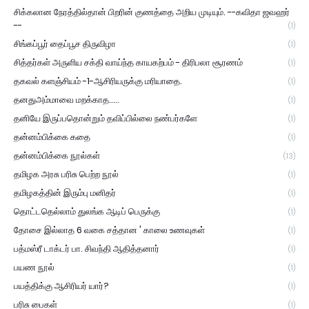
சிக்கலான நேரத்தில்தான் பிறரின் குணத்தை அறிய முடியும். --கவிதா ஜவஹர்
--
(1)
சிங்கப்பூர் தைப்பூச திருவிழா
(1)
சித்தர்கள் அருளிய சக்தி வாய்ந்த காயகற்பம் - திரிபலா சூரணம்
(1)
தகவல் களஞ்சியம் -1-ஆசிரியருக்கு மரியாதை.
(1)
தனதுஅம்மாவை மறக்காத.....
(1)
தனியே இருப்பதொன்றும் தவிப்பில்லை நண்பர்களே
(1)
தன்னம்பிக்கை கதை
(1)
தன்னம்பிக்கை நூல்கள்
(13)
தமிழக அரசு பரிசு பெற்ற நூல்
(1)
தமிழகத்தின் இரும்பு மனிதர்
(1)
தொட்டதெல்லாம் துலங்க ஆடிப் பெருக்கு
(1)
தோசை இல்லாத 6 வகை சத்தான ' காலை உணவுகள்
(1)
பத்மஸ்ரீ டாக்டர் பா. சிவந்தி ஆதித்தனார்
(1)
பயண நூல்
(1)
பயத்திக்கு ஆசிரியர் யார்?
(1)
பரிசு பைகள்
(1)