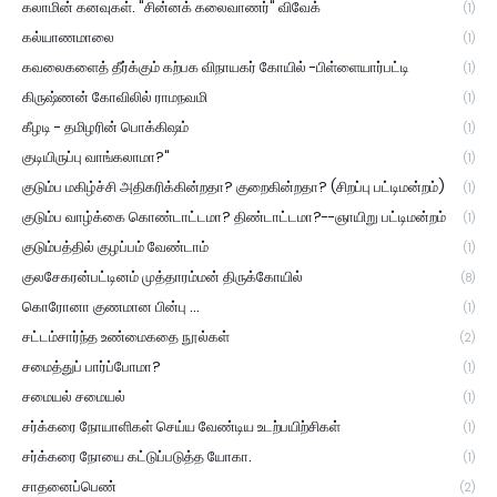
கலாமின் கனவுகள். "சின்னக் கலைவாணர்" விவேக்
(1)
கல்யாணமாலை
(1)
கவலைகளைத் தீர்க்கும் கற்பக விநாயகர் கோயில் -பிள்ளையார்பட்டி
(1)
கிருஷ்ணன் கோவிலில் ராமநவமி
(1)
கீழடி - தமிழரின் பொக்கிஷம்
(1)
குடியிருப்பு வாங்கலாமா?"
(1)
குடும்ப மகிழ்ச்சி அதிகரிக்கின்றதா? குறைகின்றதா? (சிறப்பு பட்டிமன்றம்)
(1)
குடும்ப வாழ்க்கை கொண்டாட்டமா? திண்டாட்டமா?--ஞாயிறு பட்டிமன்றம்
(1)
குடும்பத்தில் குழப்பம் வேண்டாம்
(1)
குலசேகரன்பட்டினம் முத்தாரம்மன் திருக்கோயில்
(8)
கொரோனா குணமான பின்பு ...
(1)
சட்டம்சார்ந்த உண்மைகதை நூல்கள்
(2)
சமைத்துப் பார்ப்போமா?
(1)
சமையல் சமையல்
(1)
சர்க்கரை நோயாளிகள் செய்ய வேண்டிய உடற்பயிற்சிகள்
(1)
சர்க்கரை நோயை கட்டுப்படுத்த யோகா.
(1)
சாதனைப்பெண்
(2)