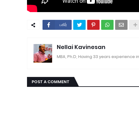
பகிர்
Nellai Kavinesan
MBA, Ph.D, Having 33 years experience in
POST A COMMENT