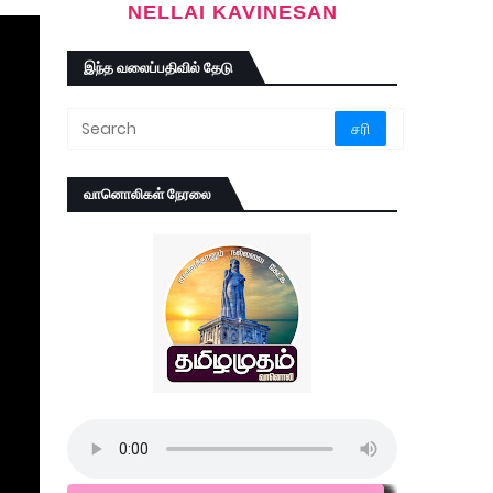
NELLAI KAVINESAN
இந்த வலைப்பதிவில் தேடு
வானொலிகள் நேரலை