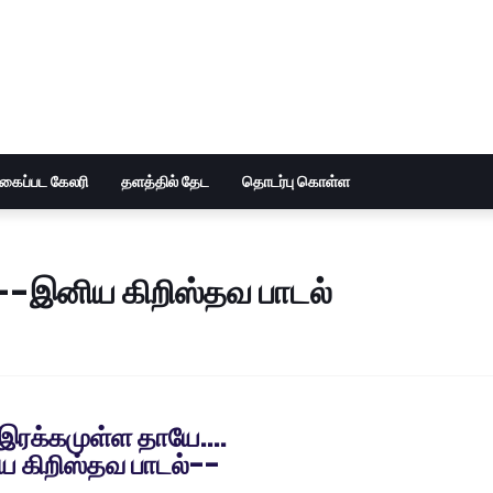
ுகைப்பட கேலரி
தளத்தில் தேட
தொடர்பு கொள்ள
.--இனிய கிறிஸ்தவ பாடல்
 இரக்கமுள்ள தாயே....
 கிறிஸ்தவ பாடல்--