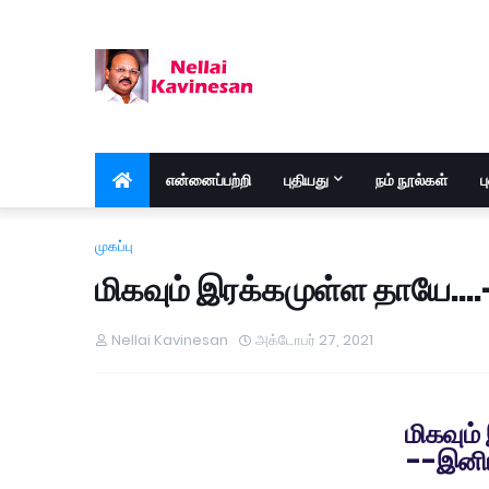
என்னைப்பற்றி
புதியது
நம் நூல்கள்
ப
முகப்பு
மிகவும் இரக்கமுள்ள தாயே...
Nellai Kavinesan
அக்டோபர் 27, 2021
மிகவும்
--இனிய