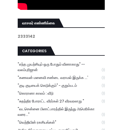
வாசகர் எண்ணிக்கை
2
3
3
3
1
4
2
CATEGORIES
"எந்த முயற்சியும் ஒரு போதும் வீணாகாது" --
வலம்புரிஜான்
(1)
"கணவன் மனைவி சண்டை வராமல் இருக்க ...'
(1)
"குடி குடியைக் கெடுக்கும்" - குறும்படம்
(1)
"கொரானா காலம் : வீடு
(1)
"சுதந்திர போராட்ட வீரர்கள் 27 வீரவரலாறு "
(1)
"வடசென்னை பிளாட்பாரத்தில் இருந்து அமெரிக்கா
வரை..."
(1)
"வெற்றியின் ரகசியங்கள்"
(1)