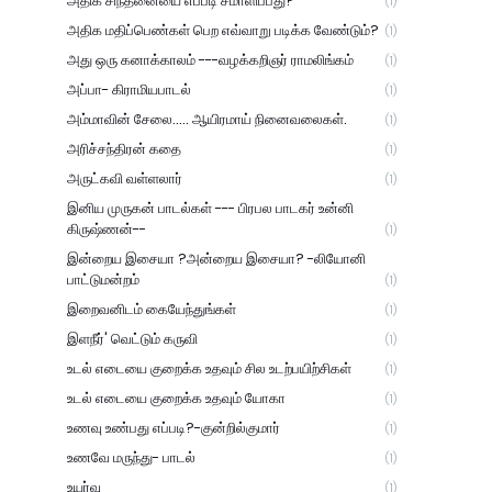
அதிக சிந்தனையை எப்படி சமாளிப்பது?
(1)
அதிக மதிப்பெண்கள் பெற எவ்வாறு படிக்க வேண்டும்?
(1)
அது ஒரு கனாக்காலம் ---வழக்கறிஞர் ராமலிங்கம்
(1)
அப்பா- கிராமியபாடல்
(1)
அம்மாவின் சேலை..... ஆயிரமாய் நினைவலைகள்.
(1)
அரிச்சந்திரன் கதை
(1)
அருட்கவி வள்ளலார்
(1)
இனிய முருகன் பாடல்கள் --- பிரபல பாடகர் உன்னி
கிருஷ்ணன்--
(1)
இன்றைய இசையா ?அன்றைய இசையா? -லியோனி
பாட்டுமன்றம்
(1)
இறைவனிடம் கையேந்துங்கள்
(1)
இளநீர்' வெட்டும் கருவி
(1)
உடல் எடையை குறைக்க உதவும் சில உடற்பயிற்சிகள்
(1)
உடல் எடையை குறைக்க உதவும் யோகா
(1)
உணவு உண்பது எப்படி?-குன்றில்குமார்
(1)
உணவே மருந்து- பாடல்
(1)
உயர்வு
(1)