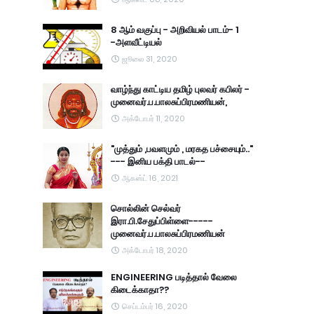
8 ஆம் வகுப்பு - அறிவியல் பாடம்- 1
-அளவீட்டியல்
ஜூலை 31, 2020
வாழ்ந்து காட்டிய தமிழ் புலவர் கபிலர் -
முனைவர்.ப.பாலசுப்பிரமணியன்,
அக்டோபர் 11, 2020
"முத்தும் ,பவளமும் , மரகத பச்சையும்.."
--- இனிய பக்தி பாடல்--
ஆகஸ்ட் 16, 2021
சொல்லின் செல்வர்
இரா.பி.சேதுப்பிள்ளை-----
முனைவர்.ப.பாலசுப்பிரமணியன்
அக்டோபர் 18, 2020
ENGINEERING படித்தால் வேலை
கிடைக்காதா??
செப்டம்பர் 16, 2020