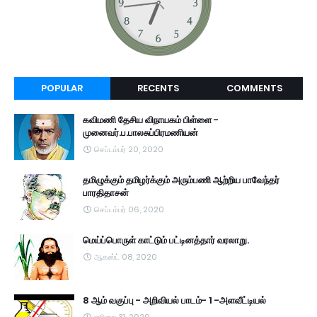
POPULAR
RECENTS
COMMENTS
கவிமணி தேசிய விநாயகம் பிள்ளை -
முனைவர்.ப.பாலசுப்பிரமணியன்
செப்டம்பர் 20, 2020
தமிழுக்கும் தமிழர்க்கும் அரும்பணி ஆற்றிய பாவேந்தர்
பாரதிதாசன்
செப்டம்பர் 06, 2020
மெய்ப்பொருள் காட்டும் பட்டினத்தார் வரலாறு.
ஆகஸ்ட் 08, 2020
8 ஆம் வகுப்பு - அறிவியல் பாடம்- 1 -அளவீட்டியல்