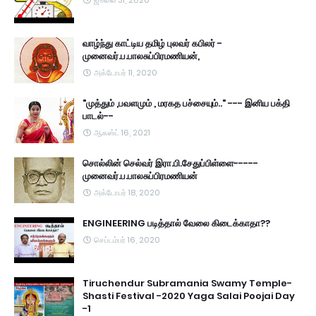
ஜூலை 31, 2020
வாழ்ந்து காட்டிய தமிழ் புலவர் கபிலர் -
முனைவர்.ப.பாலசுப்பிரமணியன்,
அக்டோபர் 11, 2020
"முத்தும் ,பவளமும் , மரகத பச்சையும்.." --- இனிய பக்தி
பாடல்--
ஆகஸ்ட் 16, 2021
சொல்லின் செல்வர் இரா.பி.சேதுப்பிள்ளை-----
முனைவர்.ப.பாலசுப்பிரமணியன்
அக்டோபர் 18, 2020
ENGINEERING படித்தால் வேலை கிடைக்காதா??
செப்டம்பர் 16, 2020
Tiruchendur Subramania Swamy Temple-
Shasti Festival -2020 Yaga Salai Poojai Day
-1