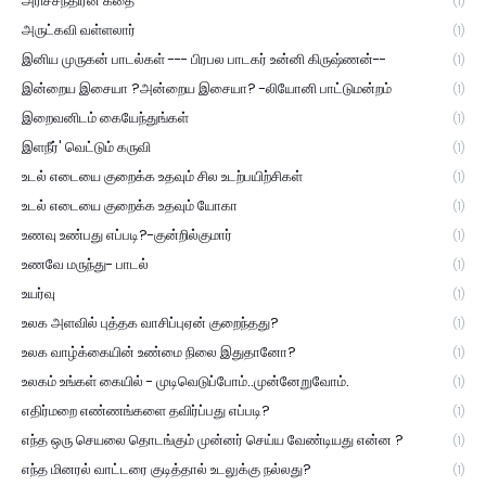
அரிச்சந்திரன் கதை
(1)
அருட்கவி வள்ளலார்
(1)
இனிய முருகன் பாடல்கள் --- பிரபல பாடகர் உன்னி கிருஷ்ணன்--
(1)
இன்றைய இசையா ?அன்றைய இசையா? -லியோனி பாட்டுமன்றம்
(1)
இறைவனிடம் கையேந்துங்கள்
(1)
இளநீர்' வெட்டும் கருவி
(1)
உடல் எடையை குறைக்க உதவும் சில உடற்பயிற்சிகள்
(1)
உடல் எடையை குறைக்க உதவும் யோகா
(1)
உணவு உண்பது எப்படி?-குன்றில்குமார்
(1)
உணவே மருந்து- பாடல்
(1)
உயர்வு
(1)
உலக அளவில் புத்தக வாசிப்புஏன் குறைந்தது?
(1)
உலக வாழ்க்கையின் உண்மை நிலை இதுதானோ?
(1)
உலகம் உங்கள் கையில் - முடிவெடுப்போம்..முன்னேறுவோம்.
(1)
எதிர்மறை எண்ணங்களை தவிர்ப்பது எப்படி?
(1)
எந்த ஒரு செயலை தொடங்கும் முன்னர் செய்ய வேண்டியது என்ன ?
(1)
எந்த மினரல் வாட்டரை குடித்தால் உடலுக்கு நல்லது?
(1)