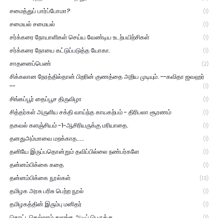
சமைத்துப் பார்ப்போமா?
(1)
சமையல் சமையல்
(1)
சர்க்கரை நோயாளிகள் செய்ய வேண்டிய உடற்பயிற்சிகள்
(1)
சர்க்கரை நோயை கட்டுப்படுத்த யோகா.
(1)
சாதனைப்பெண்
(2)
சிக்கலான நேரத்தில்தான் பிறரின் குணத்தை அறிய முடியும். --கவிதா ஜவஹர்
--
(1)
சிங்கப்பூர் தைப்பூச திருவிழா
(1)
சித்தர்கள் அருளிய சக்தி வாய்ந்த காயகற்பம் - திரிபலா சூரணம்
(1)
தகவல் களஞ்சியம் -1-ஆசிரியருக்கு மரியாதை.
(1)
தனதுஅம்மாவை மறக்காத.....
(1)
தனியே இருப்பதொன்றும் தவிப்பில்லை நண்பர்களே
(1)
தன்னம்பிக்கை கதை
(1)
தன்னம்பிக்கை நூல்கள்
(13)
தமிழக அரசு பரிசு பெற்ற நூல்
(1)
தமிழகத்தின் இரும்பு மனிதர்
(1)
தொட்டதெல்லாம் துலங்க ஆடிப் பெருக்கு
(1)