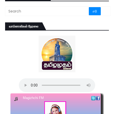
வானொலிகள் நேரலை