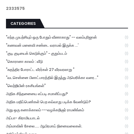
2
3
3
3
5
7
5
CATEGORIES
"எந்த முயற்சியும் ஒரு போதும் வீணாகாது" -- வலம்புரிஜான்
(1)
"கணவன் மனைவி சண்டை வராமல் இருக்க ...'
(1)
"குடி குடியைக் கெடுக்கும்" - குறும்படம்
(1)
"கொரானா காலம் : வீடு
(1)
"சுதந்திர போராட்ட வீரர்கள் 27 வீரவரலாறு "
(1)
"வடசென்னை பிளாட்பாரத்தில் இருந்து அமெரிக்கா வரை..."
(1)
"வெற்றியின் ரகசியங்கள்"
(1)
அதிக சிந்தனையை எப்படி சமாளிப்பது?
(1)
அதிக மதிப்பெண்கள் பெற எவ்வாறு படிக்க வேண்டும்?
(1)
அது ஒரு கனாக்காலம் ---வழக்கறிஞர் ராமலிங்கம்
(1)
அப்பா- கிராமியபாடல்
(1)
அம்மாவின் சேலை..... ஆயிரமாய் நினைவலைகள்.
(1)