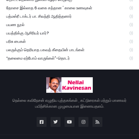
தோசை இல்லாத 6 வகை சத்தான ' காலை உணவுகள்
(1)
பத்மஸ்ரீ டாக்டர் பா. சிவந்தி ஆதித்தனார்
(1)
பயண நூல்
(1)
பயத்திக்கு ஆசிரியர் யார்?
(1)
பரிசு பைகள்
(1)
பலருக்கும் தெரியாத பகவத் கீதையின் பாடங்கள்
(1)
“தலைமை ஏற்போம் வாருங்கள்”-தொடர்
(1)
நெல்லை கவிநேசன் எழுதிய புத்தகங்கள் , கட்டுரைகள் மற்றும் மாணவர்
பயிற்சிக்கான முழுமையான இணையதளம்.