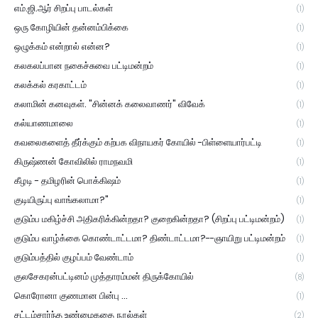
எம்.ஜி.ஆர் சிறப்பு பாடல்கள்
(1)
ஒரு கோழியின் தன்னம்பிக்கை
(1)
ஒழுக்கம் என்றால் என்ன?
(1)
கலகலப்பான நகைச்சுவை பட்டிமன்றம்
(1)
கலக்கல் கரகாட்டம்
(1)
கலாமின் கனவுகள். "சின்னக் கலைவாணர்" விவேக்
(1)
கல்யாணமாலை
(1)
கவலைகளைத் தீர்க்கும் கற்பக விநாயகர் கோயில் -பிள்ளையார்பட்டி
(1)
கிருஷ்ணன் கோவிலில் ராமநவமி
(1)
கீழடி - தமிழரின் பொக்கிஷம்
(1)
குடியிருப்பு வாங்கலாமா?"
(1)
குடும்ப மகிழ்ச்சி அதிகரிக்கின்றதா? குறைகின்றதா? (சிறப்பு பட்டிமன்றம்)
(1)
குடும்ப வாழ்க்கை கொண்டாட்டமா? திண்டாட்டமா?--ஞாயிறு பட்டிமன்றம்
(1)
குடும்பத்தில் குழப்பம் வேண்டாம்
(1)
குலசேகரன்பட்டினம் முத்தாரம்மன் திருக்கோயில்
(8)
கொரோனா குணமான பின்பு ...
(1)
சட்டம்சார்ந்த உண்மைகதை நூல்கள்
(2)