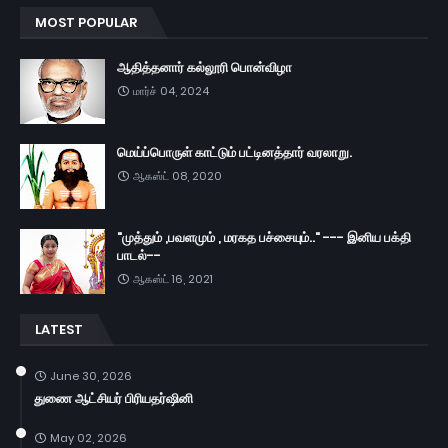
MOST POPULAR
ஆதித்தனார் கல்லூரி பொன்விழா
மார்ச் 04, 2024
மெய்ப்பொருள் காட்டும் பட்டினத்தார் வரலாறு.
ஆகஸ்ட் 08, 2020
"முத்தும் ,பவளமும் , மரகத பச்சையும்.." --- இனிய பக்தி
பாடல்--
ஆகஸ்ட் 16, 2021
LATEST
June 30, 2026
துணை ஆட்சியர் பிரியதர்ஷினி
May 02, 2026