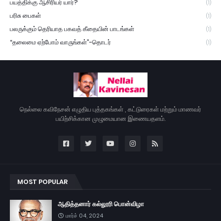
பயத்திக்கு ஆசிரியர் யார்?
(1)
பரிசு பைகள்
(1)
பலருக்கும் தெரியாத பகவத் கீதையின் பாடங்கள்
(1)
“தலைமை ஏற்போம் வாருங்கள்”-தொடர்
(1)
நெல்லை கவிநேசன் எழுதிய புத்தகங்கள் , கட்டுரைகள் மற்றும் மாணவர்
பயிற்சிக்கான முழுமையான இணையதளம்.
MOST POPULAR
ஆதித்தனார் கல்லூரி பொன்விழா
மார்ச் 04, 2024