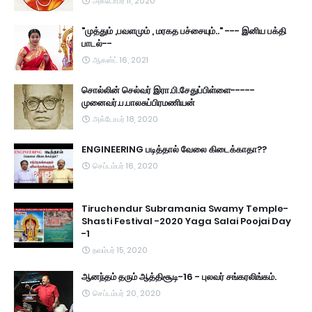
அக்டோபர் 11, 2020
"முத்தும் ,பவளமும் , மரகத பச்சையும்.." --- இனிய பக்தி
பாடல்--
ஆகஸ்ட் 16, 2021
சொல்லின் செல்வர் இரா.பி.சேதுப்பிள்ளை-----
முனைவர்.ப.பாலசுப்பிரமணியன்
அக்டோபர் 18, 2020
ENGINEERING படித்தால் வேலை கிடைக்காதா??
செப்டம்பர் 16, 2020
Tiruchendur Subramania Swamy Temple-
Shasti Festival -2020 Yaga Salai Poojai Day
-1
நவம்பர் 15, 2020
ஆனந்தம் தரும் ஆத்திசூடி-16 - புலவர் சங்கரலிங்கம்.
செப்டம்பர் 20, 2020