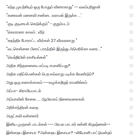
"எந்த முயற்சியும் ஒரு போதும் வீணாகாது" -- வலம்புரிஜான்
(1)
"கணவன் மனைவி சண்டை வராமல் இருக்க ...'
(1)
"குடி குடியைக் கெடுக்கும்" - குறும்படம்
(1)
"கொரானா காலம் : வீடு
(1)
"சுதந்திர போராட்ட வீரர்கள் 27 வீரவரலாறு "
(1)
"வடசென்னை பிளாட்பாரத்தில் இருந்து அமெரிக்கா வரை..."
(1)
"வெற்றியின் ரகசியங்கள்"
(1)
அதிக சிந்தனையை எப்படி சமாளிப்பது?
(1)
அதிக மதிப்பெண்கள் பெற எவ்வாறு படிக்க வேண்டும்?
(1)
அது ஒரு கனாக்காலம் ---வழக்கறிஞர் ராமலிங்கம்
(1)
அப்பா- கிராமியபாடல்
(1)
அம்மாவின் சேலை..... ஆயிரமாய் நினைவலைகள்.
(1)
அரிச்சந்திரன் கதை
(1)
அருட்கவி வள்ளலார்
(1)
இனிய முருகன் பாடல்கள் --- பிரபல பாடகர் உன்னி கிருஷ்ணன்--
(1)
இன்றைய இசையா ?அன்றைய இசையா? -லியோனி பாட்டுமன்றம்
(1)