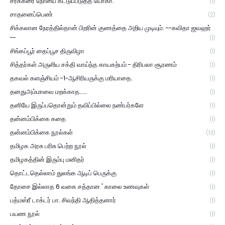
சர்க்கரை நோயை கட்டுப்படுத்த யோகா.
(1)
சாதனைப்பெண்
(2)
சிக்கலான நேரத்தில்தான் பிறரின் குணத்தை அறிய முடியும். --கவிதா ஜவஹர்
--
(1)
சிங்கப்பூர் தைப்பூச திருவிழா
(1)
சித்தர்கள் அருளிய சக்தி வாய்ந்த காயகற்பம் - திரிபலா சூரணம்
(1)
தகவல் களஞ்சியம் -1-ஆசிரியருக்கு மரியாதை.
(1)
தனதுஅம்மாவை மறக்காத.....
(1)
தனியே இருப்பதொன்றும் தவிப்பில்லை நண்பர்களே
(1)
தன்னம்பிக்கை கதை
(1)
தன்னம்பிக்கை நூல்கள்
(13)
தமிழக அரசு பரிசு பெற்ற நூல்
(1)
தமிழகத்தின் இரும்பு மனிதர்
(1)
தொட்டதெல்லாம் துலங்க ஆடிப் பெருக்கு
(1)
தோசை இல்லாத 6 வகை சத்தான ' காலை உணவுகள்
(1)
பத்மஸ்ரீ டாக்டர் பா. சிவந்தி ஆதித்தனார்
(1)
பயண நூல்
(1)