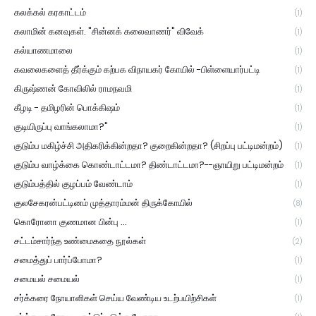
கலக்கல் கரகாட்டம்
(1)
கலாமின் கனவுகள். "சின்னக் கலைவாணர்" விவேக்
(1)
கல்யாணமாலை
(1)
கவலைகளைத் தீர்க்கும் கற்பக விநாயகர் கோயில் -பிள்ளையார்பட்டி
(1)
கிருஷ்ணன் கோவிலில் ராமநவமி
(1)
கீழடி - தமிழரின் பொக்கிஷம்
(1)
குடியிருப்பு வாங்கலாமா?"
(1)
குடும்ப மகிழ்ச்சி அதிகரிக்கின்றதா? குறைகின்றதா? (சிறப்பு பட்டிமன்றம்)
(1)
குடும்ப வாழ்க்கை கொண்டாட்டமா? திண்டாட்டமா?--ஞாயிறு பட்டிமன்றம்
(1)
குடும்பத்தில் குழப்பம் வேண்டாம்
(1)
குலசேகரன்பட்டினம் முத்தாரம்மன் திருக்கோயில்
(8)
கொரோனா குணமான பின்பு ...
(1)
சட்டம்சார்ந்த உண்மைகதை நூல்கள்
(2)
சமைத்துப் பார்ப்போமா?
(1)
சமையல் சமையல்
(1)
சர்க்கரை நோயாளிகள் செய்ய வேண்டிய உடற்பயிற்சிகள்
(1)