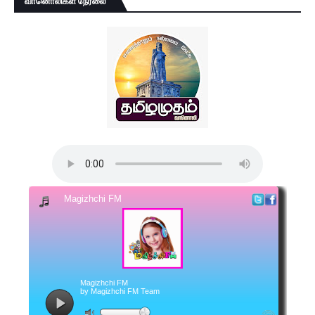
வானொலிகள் நேரலை