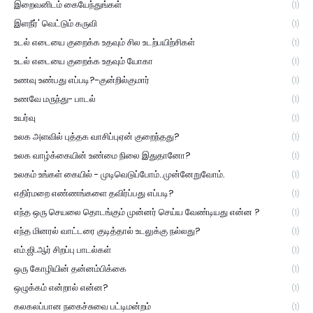
இறைவனிடம் கையேந்துங்கள்
(1)
இளநீர்' வெட்டும் கருவி
(1)
உடல் எடையை குறைக்க உதவும் சில உடற்பயிற்சிகள்
(1)
உடல் எடையை குறைக்க உதவும் யோகா
(1)
உணவு உண்பது எப்படி?-குன்றில்குமார்
(1)
உணவே மருந்து- பாடல்
(1)
உயர்வு
(1)
உலக அளவில் புத்தக வாசிப்புஏன் குறைந்தது?
(1)
உலக வாழ்க்கையின் உண்மை நிலை இதுதானோ?
(1)
உலகம் உங்கள் கையில் - முடிவெடுப்போம்..முன்னேறுவோம்.
(1)
எதிர்மறை எண்ணங்களை தவிர்ப்பது எப்படி?
(1)
எந்த ஒரு செயலை தொடங்கும் முன்னர் செய்ய வேண்டியது என்ன ?
(1)
எந்த மினரல் வாட்டரை குடித்தால் உடலுக்கு நல்லது?
(1)
எம்.ஜி.ஆர் சிறப்பு பாடல்கள்
(1)
ஒரு கோழியின் தன்னம்பிக்கை
(1)
ஒழுக்கம் என்றால் என்ன?
(1)
கலகலப்பான நகைச்சுவை பட்டிமன்றம்
(1)