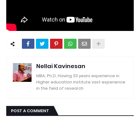
Nellai Kavinesan
MBA, Ph.D, Having 33 years experience in
Higher education institute vast experience
in the field of research
POST A COMMENT