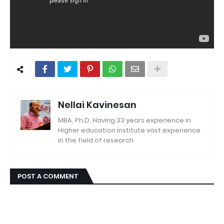
Nellai Kavinesan
MBA, Ph.D, Having 33 years experience in
Higher education institute vast experience
in the field of research
POST A COMMENT