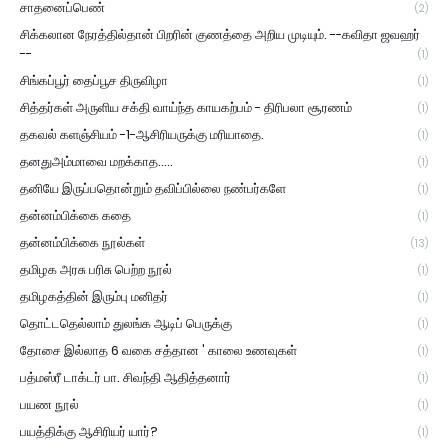
சாதனைப்பெண்
(2)
சிக்கலான நேரத்தில்தான் பிறரின் குணத்தை அறிய முடியும். --கவிதா ஜவஹர்
--
(1)
சிங்கப்பூர் தைப்பூச திருவிழா
(1)
சித்தர்கள் அருளிய சக்தி வாய்ந்த காயகற்பம் - திரிபலா சூரணம்
(1)
தகவல் களஞ்சியம் -1-ஆசிரியருக்கு மரியாதை.
(1)
தனதுஅம்மாவை மறக்காத.....
(1)
தனியே இருப்பதொன்றும் தவிப்பில்லை நண்பர்களே
(1)
தன்னம்பிக்கை கதை
(1)
தன்னம்பிக்கை நூல்கள்
(13)
தமிழக அரசு பரிசு பெற்ற நூல்
(1)
தமிழகத்தின் இரும்பு மனிதர்
(1)
தொட்டதெல்லாம் துலங்க ஆடிப் பெருக்கு
(1)
தோசை இல்லாத 6 வகை சத்தான ' காலை உணவுகள்
(1)
பத்மஸ்ரீ டாக்டர் பா. சிவந்தி ஆதித்தனார்
(1)
பயண நூல்
(1)
பயத்திக்கு ஆசிரியர் யார்?
(1)