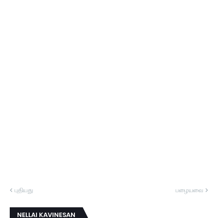
புதியது
பழையவை
NELLAI KAVINESAN