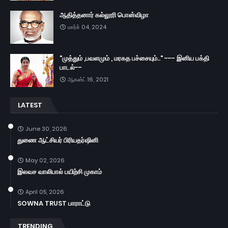
ஆதித்தனார் கல்லூரி பொன்விழா
மார்ச் 04, 2024
"முத்தும் ,பவளமும் , மரகத பச்சையும்.." --- இனிய பக்தி
பாடல்--
ஆகஸ்ட் 16, 2021
LATEST
June 30, 2026
துணை ஆட்சியர் பிரியதர்ஷினி
May 02, 2026
இலவச வாலிபால் பயிற்சி முகாம்
April 05, 2026
SOWNA TRUST பாராட்டு
TRENDING