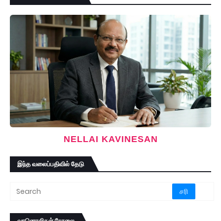
NELLAI KAVINESAN
இந்த வலைப்பதிவில் தேடு
வானொலிகள் நேரலை