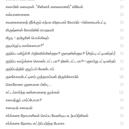
கலாமின் கனவுகள். "சின்னக் கலைவாணர்" விவேக்
(1)
கல்யாணமாலை
(1)
கவலைகளைத் தீர்க்கும் கற்பக விநாயகர் கோயில் -பிள்ளையார்பட்டி
(1)
கிருஷ்ணன் கோவிலில் ராமநவமி
(1)
கீழடி - தமிழரின் பொக்கிஷம்
(1)
குடியிருப்பு வாங்கலாமா?"
(1)
குடும்ப மகிழ்ச்சி அதிகரிக்கின்றதா? குறைகின்றதா? (சிறப்பு பட்டிமன்றம்)
(1)
குடும்ப வாழ்க்கை கொண்டாட்டமா? திண்டாட்டமா?--ஞாயிறு பட்டிமன்றம்
(1)
குடும்பத்தில் குழப்பம் வேண்டாம்
(1)
குலசேகரன்பட்டினம் முத்தாரம்மன் திருக்கோயில்
(8)
கொரோனா குணமான பின்பு ...
(1)
சட்டம்சார்ந்த உண்மைகதை நூல்கள்
(2)
சமைத்துப் பார்ப்போமா?
(1)
சமையல் சமையல்
(1)
சர்க்கரை நோயாளிகள் செய்ய வேண்டிய உடற்பயிற்சிகள்
(1)
சர்க்கரை நோயை கட்டுப்படுத்த யோகா.
(1)