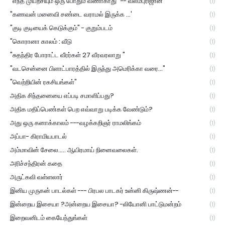
"எந்த முயற்சியும் ஒரு போதும் வீணாகாது" -- வலம்புரிஜான்
(1)
"கணவன் மனைவி சண்டை வராமல் இருக்க ...'
(1)
"குடி குடியைக் கெடுக்கும்" - குறும்படம்
(1)
"கொரானா காலம் : வீடு
(1)
"சுதந்திர போராட்ட வீரர்கள் 27 வீரவரலாறு "
(1)
"வடசென்னை பிளாட்பாரத்தில் இருந்து அமெரிக்கா வரை..."
(1)
"வெற்றியின் ரகசியங்கள்"
(1)
அதிக சிந்தனையை எப்படி சமாளிப்பது?
(1)
அதிக மதிப்பெண்கள் பெற எவ்வாறு படிக்க வேண்டும்?
(1)
அது ஒரு கனாக்காலம் ---வழக்கறிஞர் ராமலிங்கம்
(1)
அப்பா- கிராமியபாடல்
(1)
அம்மாவின் சேலை..... ஆயிரமாய் நினைவலைகள்.
(1)
அரிச்சந்திரன் கதை
(1)
அருட்கவி வள்ளலார்
(1)
இனிய முருகன் பாடல்கள் --- பிரபல பாடகர் உன்னி கிருஷ்ணன்--
(1)
இன்றைய இசையா ?அன்றைய இசையா? -லியோனி பாட்டுமன்றம்
(1)
இறைவனிடம் கையேந்துங்கள்
(1)