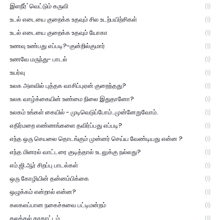
இளநீர்' வெட்டும் கருவி
(1)
உடல் எடையை குறைக்க உதவும் சில உடற்பயிற்சிகள்
(1)
உடல் எடையை குறைக்க உதவும் யோகா
(1)
உணவு உண்பது எப்படி?-குன்றில்குமார்
(1)
உணவே மருந்து- பாடல்
(1)
உயர்வு
(1)
உலக அளவில் புத்தக வாசிப்புஏன் குறைந்தது?
(1)
உலக வாழ்க்கையின் உண்மை நிலை இதுதானோ?
(1)
உலகம் உங்கள் கையில் - முடிவெடுப்போம்..முன்னேறுவோம்.
(1)
எதிர்மறை எண்ணங்களை தவிர்ப்பது எப்படி?
(1)
எந்த ஒரு செயலை தொடங்கும் முன்னர் செய்ய வேண்டியது என்ன ?
(1)
எந்த மினரல் வாட்டரை குடித்தால் உடலுக்கு நல்லது?
(1)
எம்.ஜி.ஆர் சிறப்பு பாடல்கள்
(1)
ஒரு கோழியின் தன்னம்பிக்கை
(1)
ஒழுக்கம் என்றால் என்ன?
(1)
கலகலப்பான நகைச்சுவை பட்டிமன்றம்
(1)
கலக்கல் கரகாட்டம்
(1)