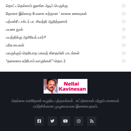
தொட்டதெல்லாம் துலங்க ஆடிப் பெருக்கு
(1)
தோசை இல்லாத 6 வகை சத்தான ' காலை உணவுகள்
(1)
பத்மஸ்ரீ டாக்டர் பா. சிவந்தி ஆதித்தனார்
(1)
பயண நூல்
(1)
பயத்திக்கு ஆசிரியர் யார்?
(1)
பரிசு பைகள்
(1)
பலருக்கும் தெரியாத பகவத் கீதையின் பாடங்கள்
(1)
“தலைமை ஏற்போம் வாருங்கள்”-தொடர்
(1)
நெல்லை கவிநேசன் எழுதிய புத்தகங்கள் , கட்டுரைகள் மற்றும் மாணவர்
பயிற்சிக்கான முழுமையான இணையதளம்.