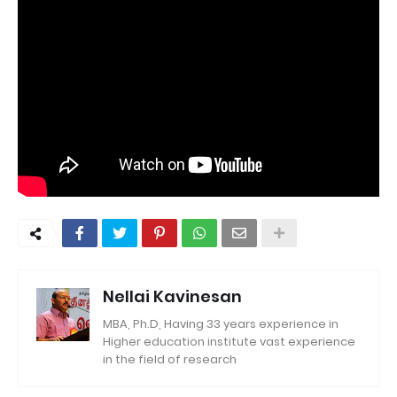
Nellai Kavinesan
MBA, Ph.D, Having 33 years experience in
Higher education institute vast experience
in the field of research