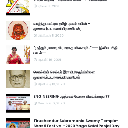
ஜூலை 31, 2020
வாழ்ந்து காட்டிய தமிழ் புலவர் கபிலர் -
முனைவர்.ப.பாலசுப்பிரமணியன்,
அக்டோபர் 11, 2020
"முத்தும் ,பவளமும் , மரகத பச்சையும்.." --- இனிய பக்தி
பாடல்--
ஆகஸ்ட் 16, 2021
சொல்லின் செல்வர் இரா.பி.சேதுப்பிள்ளை-----
முனைவர்.ப.பாலசுப்பிரமணியன்
அக்டோபர் 18, 2020
ENGINEERING படித்தால் வேலை கிடைக்காதா??
செப்டம்பர் 16, 2020
Tiruchendur Subramania Swamy Temple-
Shasti Festival -2020 Yaga Salai Poojai Day