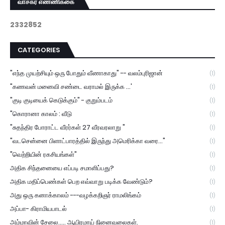
வாசகர் எண்ணிக்கை
2
3
3
2
8
5
2
CATEGORIES
"எந்த முயற்சியும் ஒரு போதும் வீணாகாது" -- வலம்புரிஜான்
(1)
"கணவன் மனைவி சண்டை வராமல் இருக்க ...'
(1)
"குடி குடியைக் கெடுக்கும்" - குறும்படம்
(1)
"கொரானா காலம் : வீடு
(1)
"சுதந்திர போராட்ட வீரர்கள் 27 வீரவரலாறு "
(1)
"வடசென்னை பிளாட்பாரத்தில் இருந்து அமெரிக்கா வரை..."
(1)
"வெற்றியின் ரகசியங்கள்"
(1)
அதிக சிந்தனையை எப்படி சமாளிப்பது?
(1)
அதிக மதிப்பெண்கள் பெற எவ்வாறு படிக்க வேண்டும்?
(1)
அது ஒரு கனாக்காலம் ---வழக்கறிஞர் ராமலிங்கம்
(1)
அப்பா- கிராமியபாடல்
(1)
அம்மாவின் சேலை..... ஆயிரமாய் நினைவலைகள்.
(1)