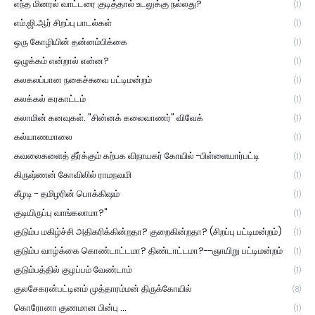
எந்த மினரல் வாட்டரை குடித்தால் உடலுக்கு நல்லது?
(1)
எம்.ஜி.ஆர் சிறப்பு பாடல்கள்
(1)
ஒரு கோழியின் தன்னம்பிக்கை
(1)
ஒழுக்கம் என்றால் என்ன?
(1)
கலகலப்பான நகைச்சுவை பட்டிமன்றம்
(1)
கலக்கல் கரகாட்டம்
(1)
கலாமின் கனவுகள். "சின்னக் கலைவாணர்" விவேக்
(1)
கல்யாணமாலை
(1)
கவலைகளைத் தீர்க்கும் கற்பக விநாயகர் கோயில் -பிள்ளையார்பட்டி
(1)
கிருஷ்ணன் கோவிலில் ராமநவமி
(1)
கீழடி - தமிழரின் பொக்கிஷம்
(1)
குடியிருப்பு வாங்கலாமா?"
(1)
குடும்ப மகிழ்ச்சி அதிகரிக்கின்றதா? குறைகின்றதா? (சிறப்பு பட்டிமன்றம்)
(1)
குடும்ப வாழ்க்கை கொண்டாட்டமா? திண்டாட்டமா?--ஞாயிறு பட்டிமன்றம்
(1)
குடும்பத்தில் குழப்பம் வேண்டாம்
(1)
குலசேகரன்பட்டினம் முத்தாரம்மன் திருக்கோயில்
(8)
கொரோனா குணமான பின்பு ...
(1)