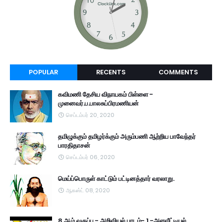
POPULAR
RECENTS
COMMENTS
கவிமணி தேசிய விநாயகம் பிள்ளை -
முனைவர்.ப.பாலசுப்பிரமணியன்
செப்டம்பர் 20, 2020
தமிழுக்கும் தமிழர்க்கும் அரும்பணி ஆற்றிய பாவேந்தர்
பாரதிதாசன்
செப்டம்பர் 06, 2020
மெய்ப்பொருள் காட்டும் பட்டினத்தார் வரலாறு.
ஆகஸ்ட் 08, 2020
8 ஆம் வகுப்பு - அறிவியல் பாடம்- 1 -அளவீட்டியல்