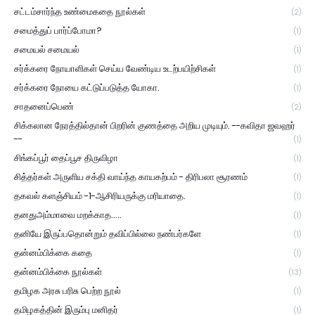
சட்டம்சார்ந்த உண்மைகதை நூல்கள்
(2)
சமைத்துப் பார்ப்போமா?
(1)
சமையல் சமையல்
(1)
சர்க்கரை நோயாளிகள் செய்ய வேண்டிய உடற்பயிற்சிகள்
(1)
சர்க்கரை நோயை கட்டுப்படுத்த யோகா.
(1)
சாதனைப்பெண்
(2)
சிக்கலான நேரத்தில்தான் பிறரின் குணத்தை அறிய முடியும். --கவிதா ஜவஹர்
--
(1)
சிங்கப்பூர் தைப்பூச திருவிழா
(1)
சித்தர்கள் அருளிய சக்தி வாய்ந்த காயகற்பம் - திரிபலா சூரணம்
(1)
தகவல் களஞ்சியம் -1-ஆசிரியருக்கு மரியாதை.
(1)
தனதுஅம்மாவை மறக்காத.....
(1)
தனியே இருப்பதொன்றும் தவிப்பில்லை நண்பர்களே
(1)
தன்னம்பிக்கை கதை
(1)
தன்னம்பிக்கை நூல்கள்
(13)
தமிழக அரசு பரிசு பெற்ற நூல்
(1)
தமிழகத்தின் இரும்பு மனிதர்
(1)