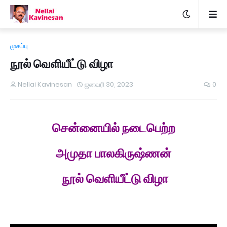
முகப்பு
நூல் வெளியீட்டு விழா
Nellai Kavinesan
ஜனவரி 30, 2023
0
சென்னையில் நடைபெற்ற
அமுதா பாலகிருஷ்ணன்
நூல் வெளியீட்டு விழா