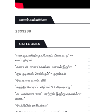
வாசகர் எண்ணிக்கை
2
3
3
3
2
8
8
CATEGORIES
"எந்த முயற்சியும் ஒரு போதும் வீணாகாது" --
வலம்புரிஜான்
(1)
"கணவன் மனைவி சண்டை வராமல் இருக்க ...'
(1)
"குடி குடியைக் கெடுக்கும்" - குறும்படம்
(1)
"கொரானா காலம் : வீடு
(1)
"சுதந்திர போராட்ட வீரர்கள் 27 வீரவரலாறு "
(1)
"வடசென்னை பிளாட்பாரத்தில் இருந்து அமெரிக்கா
வரை..."
(1)
"வெற்றியின் ரகசியங்கள்"
(1)