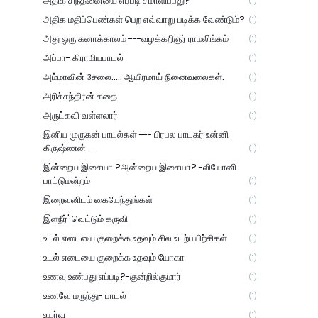
அதிக சிந்தனையை எப்படி சமாளிப்பது?
(1)
அதிக மதிப்பெண்கள் பெற எவ்வாறு படிக்க வேண்டும்?
(1)
அது ஒரு கனாக்காலம் ---வழக்கறிஞர் ராமலிங்கம்
(1)
அப்பா- கிராமியபாடல்
(1)
அம்மாவின் சேலை..... ஆயிரமாய் நினைவலைகள்.
(1)
அரிச்சந்திரன் கதை
(1)
அருட்கவி வள்ளலார்
(1)
இனிய முருகன் பாடல்கள் --- பிரபல பாடகர் உன்னி
கிருஷ்ணன்--
(1)
இன்றைய இசையா ?அன்றைய இசையா? -லியோனி
பாட்டுமன்றம்
(1)
இறைவனிடம் கையேந்துங்கள்
(1)
இளநீர்' வெட்டும் கருவி
(1)
உடல் எடையை குறைக்க உதவும் சில உடற்பயிற்சிகள்
(1)
உடல் எடையை குறைக்க உதவும் யோகா
(1)
உணவு உண்பது எப்படி?-குன்றில்குமார்
(1)
உணவே மருந்து- பாடல்
(1)
உயர்வு
(1)