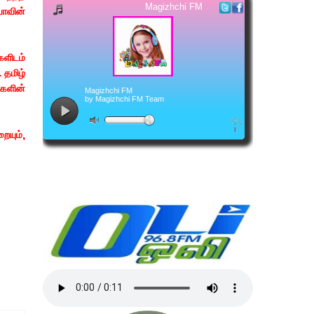
யாவின்
களிடம்
 தமிழ்
்களின்
ையும்,