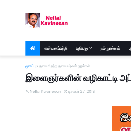
என்னைப்பற்றி
புதியது
நம் நூல்கள்
ப
முகப்பு
தலைசிறந்த தலைவர்கள் நூல்கள்
இளைஞர்களின் வழிகாட்டி அப்
Nellai Kavinesan
டிசம்பர் 27, 2018