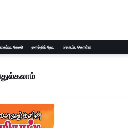
ுகைப்பட கேலரி
தளத்தில் தேட
தொடர்பு கொள்ள
துல்கலாம்