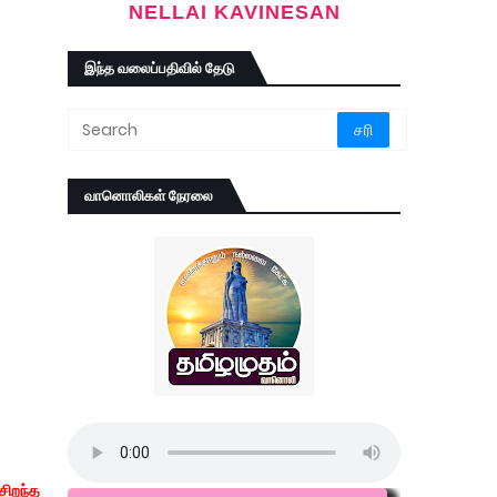
NELLAI KAVINESAN
இந்த வலைப்பதிவில் தேடு
வானொலிகள் நேரலை
சிறந்த