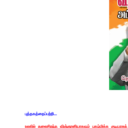
புத்தகத்தைப்பற்றி…
உலகில் தலைசிறந்த விஞ்ஞானியாகவும் புகழ்மிக்க குடியரசுத