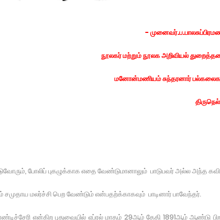
- முனைவர்.ப.பாலசுப்பிரம
நூலகர் மற்றும் நூலக அறிவியல் துறைத்த
மனோன்மணியம் சுந்தரனார் பல்கலை
திருநெல
ுவோரும், போலிப் புகழுக்காக எதை வேண்டுமானாலும் பாடுபவர் அல்ல அந்த கவி
சமுதாய மலர்ச்சி பெற வேண்டும் என்பதற்க்காகவும் பாடினார் பாவேந்தர்.
ண்டிச்சேரி என்கிற புதுவையில் ஏப்ரல் மாதம் 29ஆம் தேதி 1891ஆம் ஆண்டு பிறந