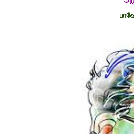
அர
பாவே