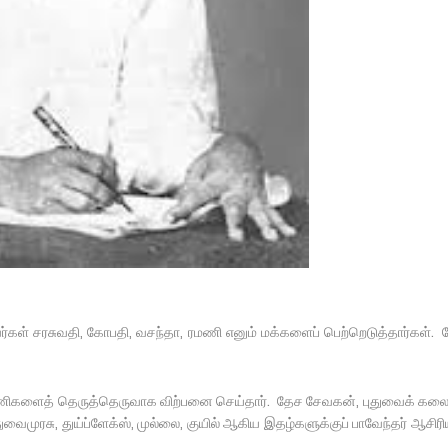
ள் சரசுவதி, கோபதி, வசந்தா, ரமணி எனும் மக்களைப் பெற்றெடுத்தார்கள்.
 துணிகளைத் தெருத்தெருவாக விற்பனை செய்தார். தேச சேவகன், புதுவைக் கல
ைமுரசு, துய்ப்ளேக்ஸ், முல்லை, குயில் ஆகிய இதழ்களுக்குப் பாவேந்தர் ஆசிரி