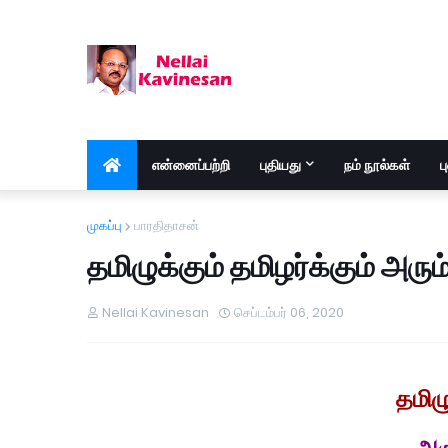
என்னைப்பற்றி
புதியது
நம் நூல்கள்
ப
முகப்பு
பாரதிதாசன்
தமிழுக்கும் தமிழர்க்கும் அர
Nellai Kavinesan
செப்டம்பர் 06, 2020
தமிழு