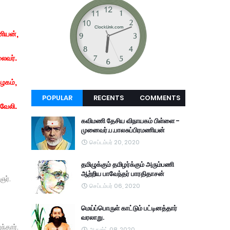
ணியன்,
லைவர்.
கழகம்,
POPULAR
RECENTS
COMMENTS
்வேலி.
கவிமணி தேசிய விநாயகம் பிள்ளை -
முனைவர்.ப.பாலசுப்பிரமணியன்
செப்டம்பர் 20, 2020
தமிழுக்கும் தமிழர்க்கும் அரும்பணி
ஆற்றிய பாவேந்தர் பாரதிதாசன்
ஞர்.
செப்டம்பர் 06, 2020
மெய்ப்பொருள் காட்டும் பட்டினத்தார்
வரலாறு.
்தார்.
ஆகஸ்ட் 08, 2020