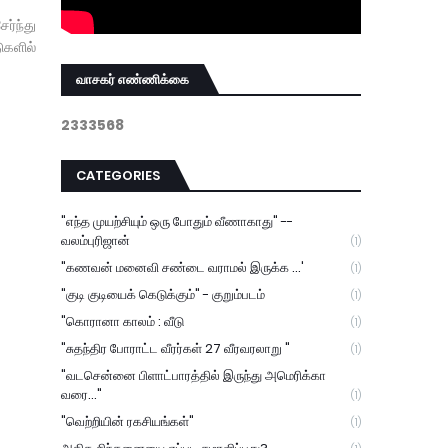
ர்ந்து
ுகளில்
வாசகர் எண்ணிக்கை
2
3
3
3
5
6
8
CATEGORIES
"எந்த முயற்சியும் ஒரு போதும் வீணாகாது" --
வலம்புரிஜான்
(1)
"கணவன் மனைவி சண்டை வராமல் இருக்க ...'
(1)
"குடி குடியைக் கெடுக்கும்" - குறும்படம்
(1)
"கொரானா காலம் : வீடு
(1)
"சுதந்திர போராட்ட வீரர்கள் 27 வீரவரலாறு "
(1)
"வடசென்னை பிளாட்பாரத்தில் இருந்து அமெரிக்கா
வரை..."
(1)
"வெற்றியின் ரகசியங்கள்"
(1)