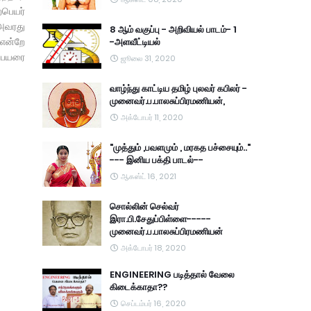
்பெயர்
 அவரது
8 ஆம் வகுப்பு - அறிவியல் பாடம்- 1
 என்றே
-அளவீட்டியல்
 பெயரை
ஜூலை 31, 2020
வாழ்ந்து காட்டிய தமிழ் புலவர் கபிலர் -
முனைவர்.ப.பாலசுப்பிரமணியன்,
அக்டோபர் 11, 2020
"முத்தும் ,பவளமும் , மரகத பச்சையும்.."
--- இனிய பக்தி பாடல்--
ஆகஸ்ட் 16, 2021
சொல்லின் செல்வர்
இரா.பி.சேதுப்பிள்ளை-----
முனைவர்.ப.பாலசுப்பிரமணியன்
அக்டோபர் 18, 2020
ENGINEERING படித்தால் வேலை
கிடைக்காதா??
செப்டம்பர் 16, 2020