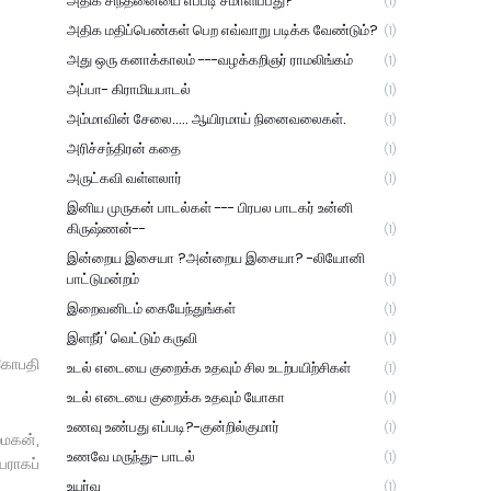
அதிக சிந்தனையை எப்படி சமாளிப்பது?
(1)
அதிக மதிப்பெண்கள் பெற எவ்வாறு படிக்க வேண்டும்?
(1)
அது ஒரு கனாக்காலம் ---வழக்கறிஞர் ராமலிங்கம்
(1)
அப்பா- கிராமியபாடல்
(1)
அம்மாவின் சேலை..... ஆயிரமாய் நினைவலைகள்.
(1)
அரிச்சந்திரன் கதை
(1)
அருட்கவி வள்ளலார்
(1)
இனிய முருகன் பாடல்கள் --- பிரபல பாடகர் உன்னி
கிருஷ்ணன்--
(1)
இன்றைய இசையா ?அன்றைய இசையா? -லியோனி
பாட்டுமன்றம்
(1)
இறைவனிடம் கையேந்துங்கள்
(1)
இளநீர்' வெட்டும் கருவி
(1)
 கோபதி
உடல் எடையை குறைக்க உதவும் சில உடற்பயிற்சிகள்
(1)
உடல் எடையை குறைக்க உதவும் யோகா
(1)
உணவு உண்பது எப்படி?-குன்றில்குமார்
(1)
ைமகன்,
உணவே மருந்து- பாடல்
(1)
யராகப்
உயர்வு
(1)