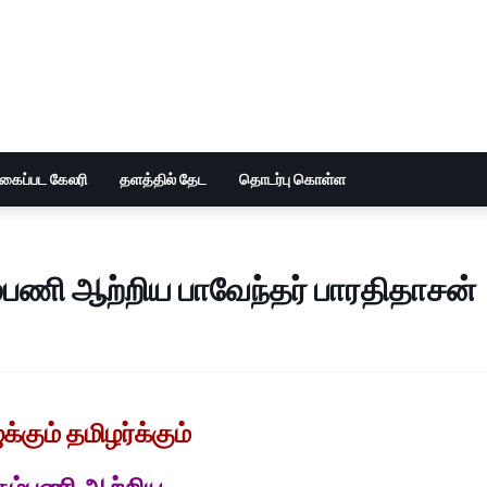
ுகைப்பட கேலரி
தளத்தில் தேட
தொடர்பு கொள்ள
ும்பணி ஆற்றிய பாவேந்தர் பாரதிதாசன்
க்கும் தமிழர்க்கும்