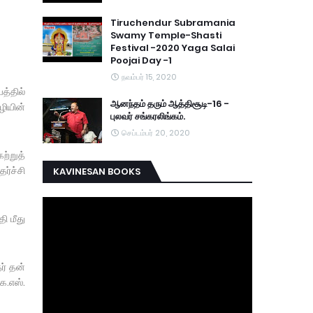
Tiruchendur Subramania
Swamy Temple-Shasti
Festival -2020 Yaga Salai
Poojai Day -1
நவம்பர் 15, 2020
த்தில்
ஆனந்தம் தரும் ஆத்திசூடி-16 -
ழியின்
புலவர் சங்கரலிங்கம்.
செப்டம்பர் 20, 2020
ற்றுத்
ேர்ச்சி
KAVINESAN BOOKS
ி மீது
ர் தன்
ே.எஸ்.