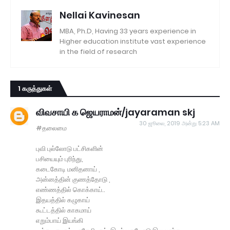
Nellai Kavinesan
MBA, Ph.D, Having 33 years experience in
Higher education institute vast experience
in the field of research
1 கருத்துகள்
விவசாயி க ஜெயராமன்/jayaraman skj
30 ஜூலை, 2019 அன்று 5:23 AM
#தலைமை
புவி புல்லோடு பட்சிகளின்
பசியையும் புரிந்து,
கடைகோடி மனிதனாய் ,
அன்னத்தின் குணத்தோடு ,
எண்ணத்தில் கொக்காய்..
இதயத்தில் கழுகாய்
கூட்டத்தில் காகமாய்
எறும்பாய் இயங்கி