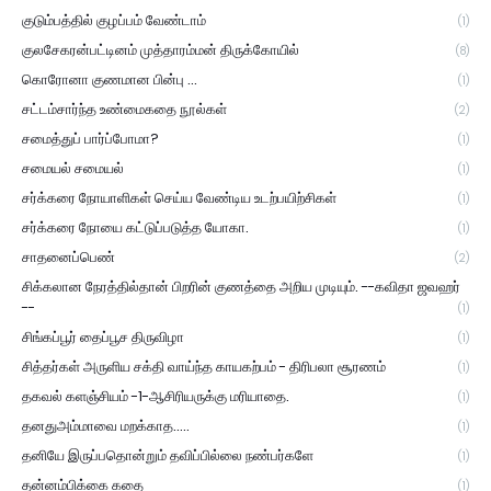
குடும்பத்தில் குழப்பம் வேண்டாம்
(1)
குலசேகரன்பட்டினம் முத்தாரம்மன் திருக்கோயில்
(8)
கொரோனா குணமான பின்பு ...
(1)
சட்டம்சார்ந்த உண்மைகதை நூல்கள்
(2)
சமைத்துப் பார்ப்போமா?
(1)
சமையல் சமையல்
(1)
சர்க்கரை நோயாளிகள் செய்ய வேண்டிய உடற்பயிற்சிகள்
(1)
சர்க்கரை நோயை கட்டுப்படுத்த யோகா.
(1)
சாதனைப்பெண்
(2)
சிக்கலான நேரத்தில்தான் பிறரின் குணத்தை அறிய முடியும். --கவிதா ஜவஹர்
--
(1)
சிங்கப்பூர் தைப்பூச திருவிழா
(1)
சித்தர்கள் அருளிய சக்தி வாய்ந்த காயகற்பம் - திரிபலா சூரணம்
(1)
தகவல் களஞ்சியம் -1-ஆசிரியருக்கு மரியாதை.
(1)
தனதுஅம்மாவை மறக்காத.....
(1)
தனியே இருப்பதொன்றும் தவிப்பில்லை நண்பர்களே
(1)
தன்னம்பிக்கை கதை
(1)