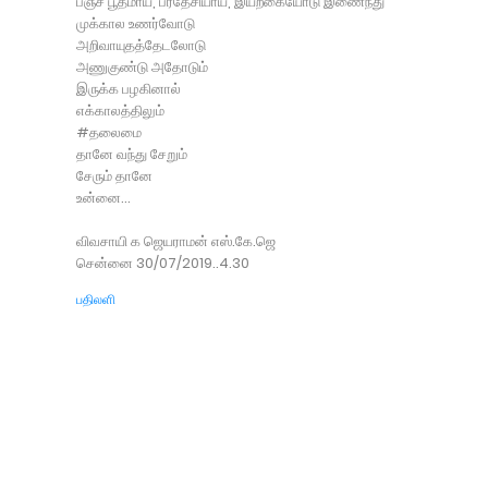
பஞ்ச பூதமாய், பரதேசியாய், இயற்கையோடு இணைந்து
முக்கால உணர்வோடு
அறிவாயுதத்தேடலோடு
அணுகுண்டு அதோடும்
இருக்க பழகினால்
எக்காலத்திலும்
#தலைமை
தானே வந்து சேறும்
சேரும் தானே
உன்னை...
விவசாயி க ஜெயராமன் எஸ்.கே.ஜெ
சென்னை 30/07/2019..4.30
பதிலளி