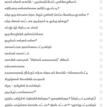
உலகம் உங்கள் கையில் - முடிவெடுப்போம்..முன்னேறுவோம்.
(1)
எதிர்மறை எண்ணங்களை தவிர்ப்பது எப்படி?
(1)
எந்த ஒரு செயலை தொடங்கும் முன்னர் செய்ய வேண்டியது என்ன ?
(1)
எந்த மினரல் வாட்டரை குடித்தால் உடலுக்கு நல்லது?
(1)
எம்.ஜி.ஆர் சிறப்பு பாடல்கள்
(1)
ஒரு கோழியின் தன்னம்பிக்கை
(1)
ஒழுக்கம் என்றால் என்ன?
(1)
கலகலப்பான நகைச்சுவை பட்டிமன்றம்
(1)
கலக்கல் கரகாட்டம்
(1)
கலாமின் கனவுகள். "சின்னக் கலைவாணர்" விவேக்
(1)
கல்யாணமாலை
(1)
கவலைகளைத் தீர்க்கும் கற்பக விநாயகர் கோயில் -பிள்ளையார்பட்டி
(1)
கிருஷ்ணன் கோவிலில் ராமநவமி
(1)
கீழடி - தமிழரின் பொக்கிஷம்
(1)
குடியிருப்பு வாங்கலாமா?"
(1)
குடும்ப மகிழ்ச்சி அதிகரிக்கின்றதா? குறைகின்றதா? (சிறப்பு பட்டிமன்றம்)
(1)
குடும்ப வாழ்க்கை கொண்டாட்டமா? திண்டாட்டமா?--ஞாயிறு பட்டிமன்றம்
(1)