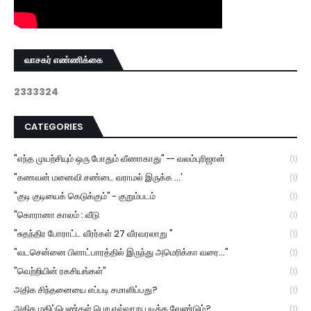
வாசகர் எண்ணிக்கை
2
3
3
3
3
2
4
CATEGORIES
"எந்த முயற்சியும் ஒரு போதும் வீணாகாது" -- வலம்புரிஜான்
(1)
"கணவன் மனைவி சண்டை வராமல் இருக்க ...'
(1)
"குடி குடியைக் கெடுக்கும்" - குறும்படம்
(1)
"கொரானா காலம் : வீடு
(1)
"சுதந்திர போராட்ட வீரர்கள் 27 வீரவரலாறு "
(1)
"வடசென்னை பிளாட்பாரத்தில் இருந்து அமெரிக்கா வரை..."
(1)
"வெற்றியின் ரகசியங்கள்"
(1)
அதிக சிந்தனையை எப்படி சமாளிப்பது?
(1)
அதிக மதிப்பெண்கள் பெற எவ்வாறு படிக்க வேண்டும்?
(1)