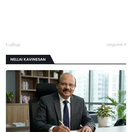
புதியது
பழையவை
NELLAI KAVINESAN