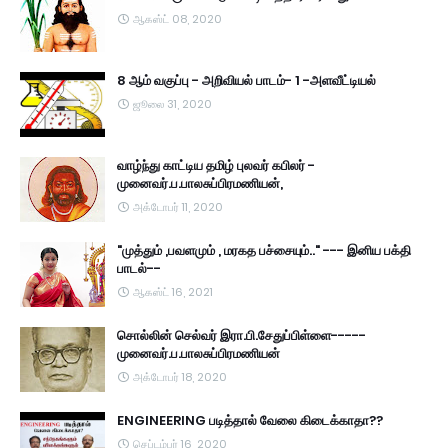
ஆகஸ்ட் 08, 2020
8 ஆம் வகுப்பு - அறிவியல் பாடம்- 1 -அளவீட்டியல்
ஜூலை 31, 2020
வாழ்ந்து காட்டிய தமிழ் புலவர் கபிலர் -
முனைவர்.ப.பாலசுப்பிரமணியன்,
அக்டோபர் 11, 2020
"முத்தும் ,பவளமும் , மரகத பச்சையும்.." --- இனிய பக்தி
பாடல்--
ஆகஸ்ட் 16, 2021
சொல்லின் செல்வர் இரா.பி.சேதுப்பிள்ளை-----
முனைவர்.ப.பாலசுப்பிரமணியன்
அக்டோபர் 18, 2020
ENGINEERING படித்தால் வேலை கிடைக்காதா??
செப்டம்பர் 16, 2020