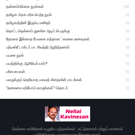
தன்னம்பிக்கை நூல்கள்
(13)
தமிழக அரசு பரிசு பெற்ற நூல்
(1)
தமிழகத்தின் இரும்பு மனிதர்
(1)
தொட்டதெல்லாம் துலங்க ஆடிப் பெருக்கு
(1)
தோசை இல்லாத 6 வகை சத்தான ' காலை உணவுகள்
(1)
பத்மஸ்ரீ டாக்டர் பா. சிவந்தி ஆதித்தனார்
(1)
பயண நூல்
(1)
பயத்திக்கு ஆசிரியர் யார்?
(1)
பரிசு பைகள்
(1)
பலருக்கும் தெரியாத பகவத் கீதையின் பாடங்கள்
(1)
“தலைமை ஏற்போம் வாருங்கள்”-தொடர்
(1)
நெல்லை கவிநேசன் எழுதிய புத்தகங்கள் , கட்டுரைகள் மற்றும் மாணவர்
பயிற்சிக்கான முழுமையான இணையதளம்.