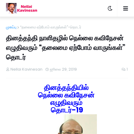
முகப்பு
“தலைமை ஏற்போம் வாருங்கள்”-தொடர்
தினத்தந்தி நாளிதழில் நெல்லை கவிநேசன்
எழுதிவரும் “தலைமை ஏற்போம் வாருங்கள்”
தொடர்
Nellai Kavinesan
ஜூலை 29, 2019
1
தினத்தந்தியில்
நெல்லை கவிநேசன்
எழுதிவரும்
தொடர்-19