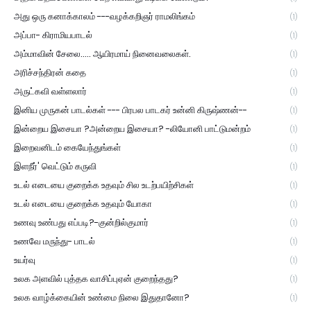
அது ஒரு கனாக்காலம் ---வழக்கறிஞர் ராமலிங்கம்
(1)
அப்பா- கிராமியபாடல்
(1)
அம்மாவின் சேலை..... ஆயிரமாய் நினைவலைகள்.
(1)
அரிச்சந்திரன் கதை
(1)
அருட்கவி வள்ளலார்
(1)
இனிய முருகன் பாடல்கள் --- பிரபல பாடகர் உன்னி கிருஷ்ணன்--
(1)
இன்றைய இசையா ?அன்றைய இசையா? -லியோனி பாட்டுமன்றம்
(1)
இறைவனிடம் கையேந்துங்கள்
(1)
இளநீர்' வெட்டும் கருவி
(1)
உடல் எடையை குறைக்க உதவும் சில உடற்பயிற்சிகள்
(1)
உடல் எடையை குறைக்க உதவும் யோகா
(1)
உணவு உண்பது எப்படி?-குன்றில்குமார்
(1)
உணவே மருந்து- பாடல்
(1)
உயர்வு
(1)
உலக அளவில் புத்தக வாசிப்புஏன் குறைந்தது?
(1)
உலக வாழ்க்கையின் உண்மை நிலை இதுதானோ?
(1)