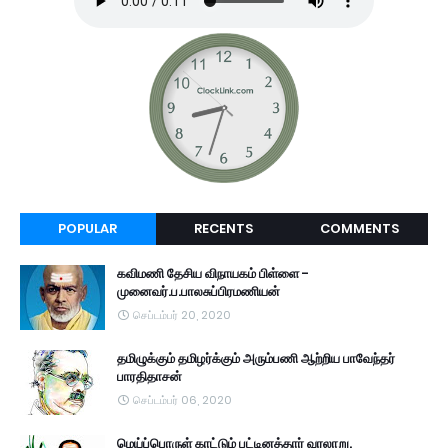
POPULAR
RECENTS
COMMENTS
கவிமணி தேசிய விநாயகம் பிள்ளை -
முனைவர்.ப.பாலசுப்பிரமணியன்
செப்டம்பர் 20, 2020
தமிழுக்கும் தமிழர்க்கும் அரும்பணி ஆற்றிய பாவேந்தர்
பாரதிதாசன்
செப்டம்பர் 06, 2020
மெய்ப்பொருள் காட்டும் பட்டினத்தார் வரலாறு.