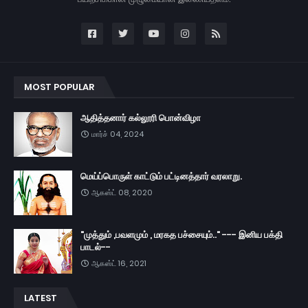
MOST POPULAR
ஆதித்தனார் கல்லூரி பொன்விழா
மார்ச் 04, 2024
மெய்ப்பொருள் காட்டும் பட்டினத்தார் வரலாறு.
ஆகஸ்ட் 08, 2020
"முத்தும் ,பவளமும் , மரகத பச்சையும்.." --- இனிய பக்தி
பாடல்--
ஆகஸ்ட் 16, 2021
LATEST