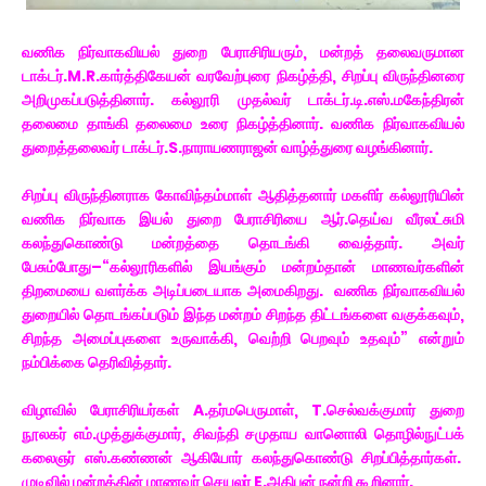
வணிக நிர்வாகவியல் துறை பேராசிரியரும், மன்றத் தலைவருமான
டாக்டர்.M.R.கார்த்திகேயன் வரவேற்புரை நிகழ்த்தி, சிறப்பு விருந்தினரை
அறிமுகப்படுத்தினார். கல்லூரி முதல்வர் டாக்டர்.டி.எஸ்.மகேந்திரன்
தலைமை தாங்கி தலைமை உரை நிகழ்த்தினார். வணிக நிர்வாகவியல்
துறைத்தலைவர் டாக்டர்.S.நாராயணராஜன் வாழ்த்துரை வழங்கினார்.
சிறப்பு விருந்தினராக கோவிந்தம்மாள் ஆதித்தனார் மகளிர் கல்லூரியின்
வணிக நிர்வாக இயல் துறை பேராசிரியை ஆர்.தெய்வ வீரலட்சுமி
கலந்துகொண்டு மன்றத்தை தொடங்கி வைத்தார். அவர்
பேசும்போது–“கல்லூரிகளில் இயங்கும் மன்றம்தான் மாணவர்களின்
திறமையை வளர்க்க அடிப்படையாக அமைகிறது. வணிக நிர்வாகவியல்
துறையில் தொடங்கப்படும் இந்த மன்றம் சிறந்த திட்டங்களை வகுக்கவும்,
சிறந்த அமைப்புகளை உருவாக்கி, வெற்றி பெறவும் உதவும்” என்றும்
நம்பிக்கை தெரிவித்தார்.
விழாவில் பேராசிரியர்கள் A.தர்மபெருமாள், T.செல்வக்குமார் துறை
நூலகர் எம்.முத்துக்குமார், சிவந்தி சமுதாய வானொலி தொழில்நுட்பக்
கலைஞர் எஸ்.கண்ணன் ஆகியோர் கலந்துகொண்டு சிறப்பித்தார்கள்.
முடிவில் மன்றத்தின் மாணவர் செயலர் E.அதிபன் நன்றி கூறினார்.