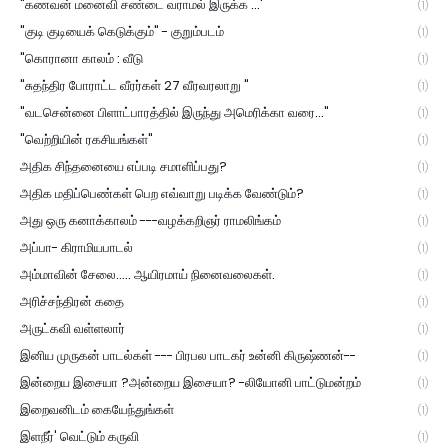
"கணவன் மனைவி சண்டை வராமல் இருக்க ...'
(1)
"குடி குடியைக் கெடுக்கும்" - குறும்படம்
(1)
"கொரானா காலம் : வீடு
(1)
"சுதந்திர போராட்ட வீரர்கள் 27 வீரவரலாறு "
(1)
"வடசென்னை பிளாட்பாரத்தில் இருந்து அமெரிக்கா வரை..."
(1)
"வெற்றியின் ரகசியங்கள்"
(1)
அதிக சிந்தனையை எப்படி சமாளிப்பது?
(1)
அதிக மதிப்பெண்கள் பெற எவ்வாறு படிக்க வேண்டும்?
(1)
அது ஒரு கனாக்காலம் ---வழக்கறிஞர் ராமலிங்கம்
(1)
அப்பா- கிராமியபாடல்
(1)
அம்மாவின் சேலை..... ஆயிரமாய் நினைவலைகள்.
(1)
அரிச்சந்திரன் கதை
(1)
அருட்கவி வள்ளலார்
(1)
இனிய முருகன் பாடல்கள் --- பிரபல பாடகர் உன்னி கிருஷ்ணன்--
(1)
இன்றைய இசையா ?அன்றைய இசையா? -லியோனி பாட்டுமன்றம்
(1)
இறைவனிடம் கையேந்துங்கள்
(1)
இளநீர்' வெட்டும் கருவி
(1)