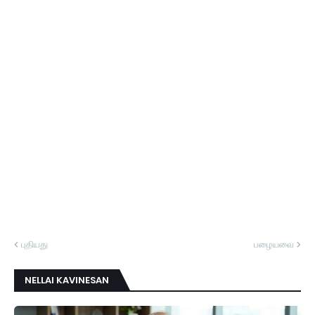
புதியது
பழையவை
NELLAI KAVINESAN