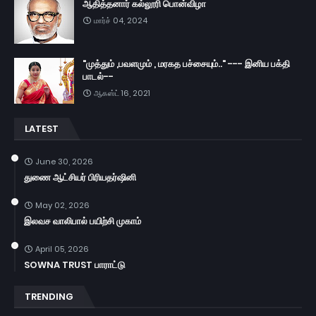
ஆதித்தனார் கல்லூரி பொன்விழா
மார்ச் 04, 2024
"முத்தும் ,பவளமும் , மரகத பச்சையும்.." --- இனிய பக்தி
பாடல்--
ஆகஸ்ட் 16, 2021
LATEST
June 30, 2026
துணை ஆட்சியர் பிரியதர்ஷினி
May 02, 2026
இலவச வாலிபால் பயிற்சி முகாம்
April 05, 2026
SOWNA TRUST பாராட்டு
TRENDING