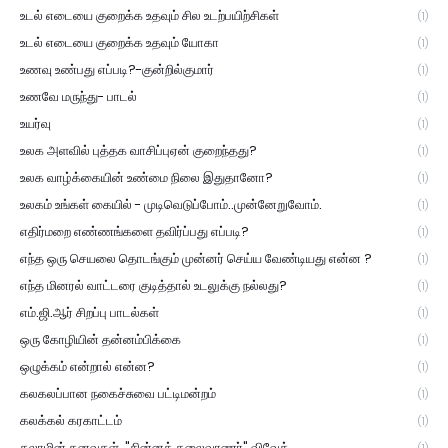
உடல் எடையை குறைக்க உதவும் சில உடற்பயிற்சிகள்
(1)
உடல் எடையை குறைக்க உதவும் யோகா
(1)
உணவு உண்பது எப்படி?-குன்றில்குமார்
(1)
உணவே மருந்து- பாடல்
(1)
உயர்வு
(1)
உலக அளவில் புத்தக வாசிப்புஏன் குறைந்தது?
(1)
உலக வாழ்க்கையின் உண்மை நிலை இதுதானோ?
(1)
உலகம் உங்கள் கையில் - முடிவெடுப்போம்..முன்னேறுவோம்.
(1)
எதிர்மறை எண்ணங்களை தவிர்ப்பது எப்படி?
(1)
எந்த ஒரு செயலை தொடங்கும் முன்னர் செய்ய வேண்டியது என்ன ?
(1)
எந்த மினரல் வாட்டரை குடித்தால் உடலுக்கு நல்லது?
(1)
எம்.ஜி.ஆர் சிறப்பு பாடல்கள்
(1)
ஒரு கோழியின் தன்னம்பிக்கை
(1)
ஒழுக்கம் என்றால் என்ன?
(1)
கலகலப்பான நகைச்சுவை பட்டிமன்றம்
(1)
கலக்கல் கரகாட்டம்
(1)
கலாமின் கனவுகள். "சின்னக் கலைவாணர்" விவேக்