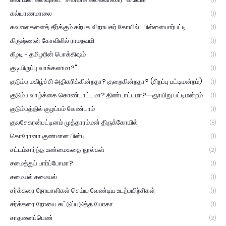
(1)
கல்யாணமாலை
(1)
கவலைகளைத் தீர்க்கும் கற்பக விநாயகர் கோயில் -பிள்ளையார்பட்டி
(1)
கிருஷ்ணன் கோவிலில் ராமநவமி
(1)
கீழடி - தமிழரின் பொக்கிஷம்
(1)
குடியிருப்பு வாங்கலாமா?"
(1)
குடும்ப மகிழ்ச்சி அதிகரிக்கின்றதா? குறைகின்றதா? (சிறப்பு பட்டிமன்றம்)
(1)
குடும்ப வாழ்க்கை கொண்டாட்டமா? திண்டாட்டமா?--ஞாயிறு பட்டிமன்றம்
(1)
குடும்பத்தில் குழப்பம் வேண்டாம்
(1)
குலசேகரன்பட்டினம் முத்தாரம்மன் திருக்கோயில்
(8)
கொரோனா குணமான பின்பு ...
(1)
சட்டம்சார்ந்த உண்மைகதை நூல்கள்
(2)
சமைத்துப் பார்ப்போமா?
(1)
சமையல் சமையல்
(1)
சர்க்கரை நோயாளிகள் செய்ய வேண்டிய உடற்பயிற்சிகள்
(1)
சர்க்கரை நோயை கட்டுப்படுத்த யோகா.
(1)
சாதனைப்பெண்
(2)