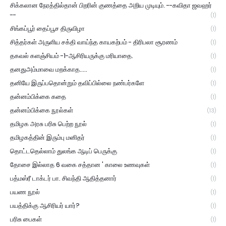
சிக்கலான நேரத்தில்தான் பிறரின் குணத்தை அறிய முடியும். --கவிதா ஜவஹர்
--
(1)
சிங்கப்பூர் தைப்பூச திருவிழா
(1)
சித்தர்கள் அருளிய சக்தி வாய்ந்த காயகற்பம் - திரிபலா சூரணம்
(1)
தகவல் களஞ்சியம் -1-ஆசிரியருக்கு மரியாதை.
(1)
தனதுஅம்மாவை மறக்காத.....
(1)
தனியே இருப்பதொன்றும் தவிப்பில்லை நண்பர்களே
(1)
தன்னம்பிக்கை கதை
(1)
தன்னம்பிக்கை நூல்கள்
(13)
தமிழக அரசு பரிசு பெற்ற நூல்
(1)
தமிழகத்தின் இரும்பு மனிதர்
(1)
தொட்டதெல்லாம் துலங்க ஆடிப் பெருக்கு
(1)
தோசை இல்லாத 6 வகை சத்தான ' காலை உணவுகள்
(1)
பத்மஸ்ரீ டாக்டர் பா. சிவந்தி ஆதித்தனார்
(1)
பயண நூல்
(1)
பயத்திக்கு ஆசிரியர் யார்?
(1)
பரிசு பைகள்
(1)