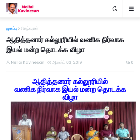
முகப்பு
நிகழ்வுகள்
ஆதித்தனார் கல்லூரியில் வணிக நிர்வாக
இயல் மன்ற தொடக்க விழா
Nellai Kavinesan
ஆகஸ்ட் 03, 2019
0
ஆதித்தனார் கல்லூரியில்
வணிக நிர்வாக இயல் மன்ற தொடக்க
விழா