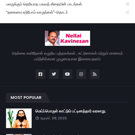
பலருக்கும் தெரியாத பகவத் கீதையின் பாடங்கள்
(1)
“தலைமை ஏற்போம் வாருங்கள்”-தொடர்
(1)
நெல்லை கவிநேசன் எழுதிய புத்தகங்கள் , கட்டுரைகள் மற்றும் மாணவர்
பயிற்சிக்கான முழுமையான இணையதளம்.
MOST POPULAR
மெய்ப்பொருள் காட்டும் பட்டினத்தார் வரலாறு.
ஆகஸ்ட் 08, 2020