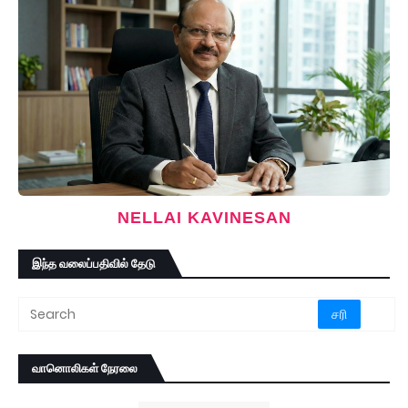
NELLAI KAVINESAN
இந்த வலைப்பதிவில் தேடு
வானொலிகள் நேரலை