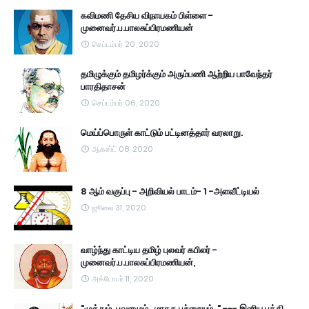
கவிமணி தேசிய விநாயகம் பிள்ளை -
முனைவர்.ப.பாலசுப்பிரமணியன்
செப்டம்பர் 20, 2020
தமிழுக்கும் தமிழர்க்கும் அரும்பணி ஆற்றிய பாவேந்தர்
பாரதிதாசன்
செப்டம்பர் 06, 2020
மெய்ப்பொருள் காட்டும் பட்டினத்தார் வரலாறு.
ஆகஸ்ட் 08, 2020
8 ஆம் வகுப்பு - அறிவியல் பாடம்- 1 -அளவீட்டியல்
ஜூலை 31, 2020
வாழ்ந்து காட்டிய தமிழ் புலவர் கபிலர் -
முனைவர்.ப.பாலசுப்பிரமணியன்,
அக்டோபர் 11, 2020
"முத்தும் ,பவளமும் , மரகத பச்சையும்.." --- இனிய பக்தி