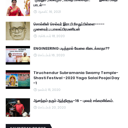
பாடல்--
ஆகஸ்ட் 16, 2021
சொல்லின் செல்வர் இரா.பி.சேதுப்பிள்ளை-----
முனைவர்.ப.பாலசுப்பிரமணியன்
அக்டோபர் 18, 2020
ENGINEERING படித்தால் வேலை கிடைக்காதா??
செப்டம்பர் 16, 2020
Tiruchendur Subramania Swamy Temple-
Shasti Festival -2020 Yaga Salai Poojai Day
-1
நவம்பர் 15, 2020
ஆனந்தம் தரும் ஆத்திசூடி-16 - புலவர் சங்கரலிங்கம்.
செப்டம்பர் 20, 2020