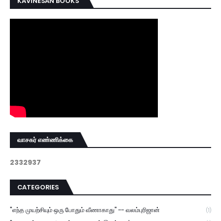
KAVINESAN BOOKS
வாசகர் எண்ணிக்கை
2
3
3
2
9
3
7
CATEGORIES
"எந்த முயற்சியும் ஒரு போதும் வீணாகாது" -- வலம்புரிஜான்
(1)