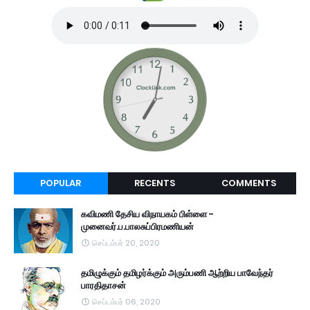
POPULAR
RECENTS
COMMENTS
கவிமணி தேசிய விநாயகம் பிள்ளை -
முனைவர்.ப.பாலசுப்பிரமணியன்
செப்டம்பர் 20, 2020
தமிழுக்கும் தமிழர்க்கும் அரும்பணி ஆற்றிய பாவேந்தர்
பாரதிதாசன்
செப்டம்பர் 06, 2020