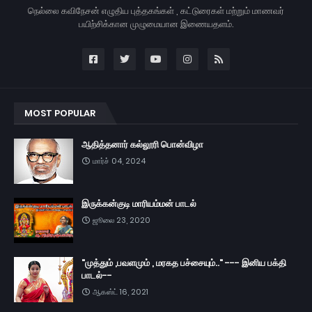
நெல்லை கவிநேசன் எழுதிய புத்தகங்கள் , கட்டுரைகள் மற்றும் மாணவர்
பயிற்சிக்கான முழுமையான இணையதளம்.
MOST POPULAR
ஆதித்தனார் கல்லூரி பொன்விழா
மார்ச் 04, 2024
இருக்கன்குடி மாரியம்மன் பாடல்
ஜூலை 23, 2020
"முத்தும் ,பவளமும் , மரகத பச்சையும்.." --- இனிய பக்தி
பாடல்--
ஆகஸ்ட் 16, 2021