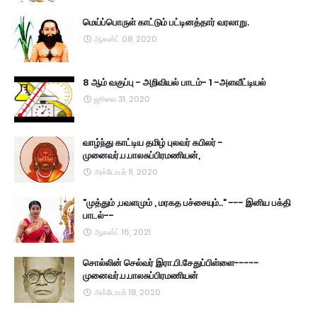
மெய்ப்பொருள் காட்டும் பட்டினத்தார் வரலாறு.
ஆகஸ்ட் 08, 2020
8 ஆம் வகுப்பு - அறிவியல் பாடம்- 1 -அளவீட்டியல்
ஜூலை 31, 2020
வாழ்ந்து காட்டிய தமிழ் புலவர் கபிலர் -
முனைவர்.ப.பாலசுப்பிரமணியன்,
அக்டோபர் 11, 2020
"முத்தும் ,பவளமும் , மரகத பச்சையும்.." --- இனிய பக்தி
பாடல்--
ஆகஸ்ட் 16, 2021
சொல்லின் செல்வர் இரா.பி.சேதுப்பிள்ளை-----
முனைவர்.ப.பாலசுப்பிரமணியன்
அக்டோபர் 18, 2020