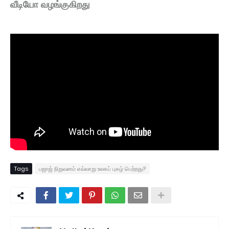
வீடியோ வழங்குகிறது
Tags
பஜாஜ் நிறுவனம் எவ்வாறு உலகப் புகழ் பெற்றது?