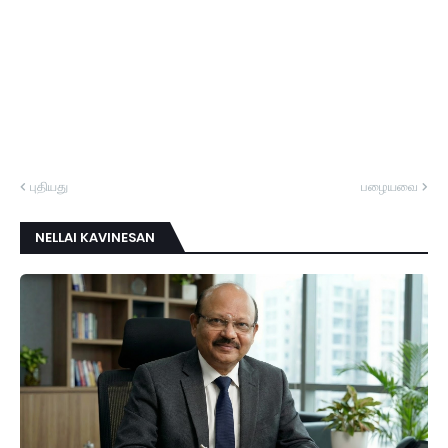
புதியது
பழையவை
NELLAI KAVINESAN