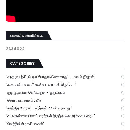
வாசகர் எண்ணிக்கை
2
3
3
4
0
2
2
CATEGORIES
"எந்த முயற்சியும் ஒரு போதும் வீணாகாது" -- வலம்புரிஜான்
(1)
"கணவன் மனைவி சண்டை வராமல் இருக்க ...'
(1)
"குடி குடியைக் கெடுக்கும்" - குறும்படம்
(1)
"கொரானா காலம் : வீடு
(1)
"சுதந்திர போராட்ட வீரர்கள் 27 வீரவரலாறு "
(1)
"வடசென்னை பிளாட்பாரத்தில் இருந்து அமெரிக்கா வரை..."
(1)
"வெற்றியின் ரகசியங்கள்"
(1)