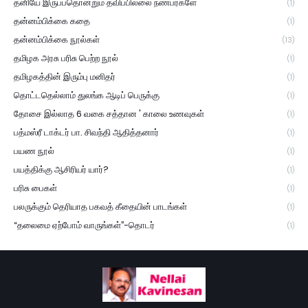
தனியே இருப்பதொன்றும் தவிப்பில்லை நண்பர்களே
(1)
தன்னம்பிக்கை கதை
(1)
தன்னம்பிக்கை நூல்கள்
(13)
தமிழக அரசு பரிசு பெற்ற நூல்
(1)
தமிழகத்தின் இரும்பு மனிதர்
(1)
தொட்டதெல்லாம் துலங்க ஆடிப் பெருக்கு
(1)
தோசை இல்லாத 6 வகை சத்தான ' காலை உணவுகள்
(1)
பத்மஸ்ரீ டாக்டர் பா. சிவந்தி ஆதித்தனார்
(1)
பயண நூல்
(1)
பயத்திக்கு ஆசிரியர் யார்?
(1)
பரிசு பைகள்
(1)
பலருக்கும் தெரியாத பகவத் கீதையின் பாடங்கள்
(1)
“தலைமை ஏற்போம் வாருங்கள்”-தொடர்
(1)