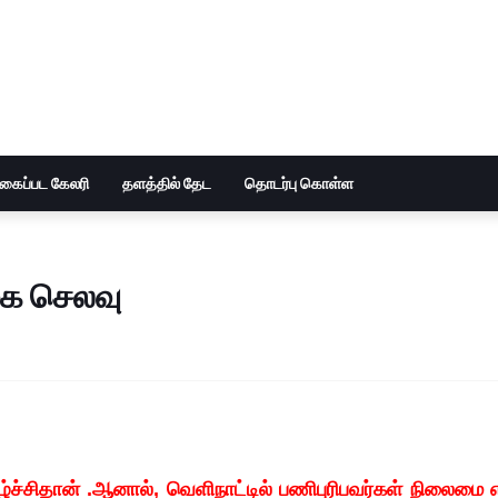
ுகைப்பட கேலரி
தளத்தில் தேட
தொடர்பு கொள்ள
கை செலவு
ழ்ச்சிதான் .ஆனால், வெளிநாட்டில் பணிபுரிபவர்கள் நிலைமை