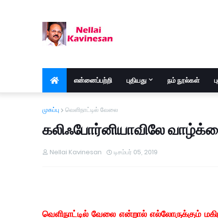
என்னைப்பற்றி
புதியது
நம் நூல்கள்
ப
முகப்பு
வெளிநாட்டில் வேலை
கலிஃபோர்னியாவிலே வாழ்க்
Nellai Kavinesan
டிசம்பர் 05, 2019
வெளிநாட்டில் வேலை என்றால் எல்லோருக்கும் மகி