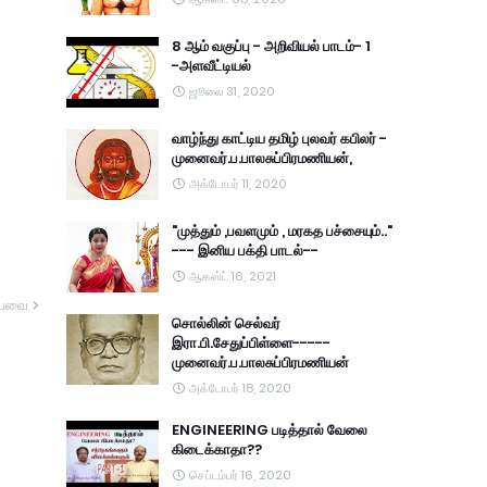
8 ஆம் வகுப்பு - அறிவியல் பாடம்- 1
-அளவீட்டியல்
ஜூலை 31, 2020
வாழ்ந்து காட்டிய தமிழ் புலவர் கபிலர் -
முனைவர்.ப.பாலசுப்பிரமணியன்,
அக்டோபர் 11, 2020
"முத்தும் ,பவளமும் , மரகத பச்சையும்.."
--- இனிய பக்தி பாடல்--
ஆகஸ்ட் 16, 2021
யவை
சொல்லின் செல்வர்
இரா.பி.சேதுப்பிள்ளை-----
முனைவர்.ப.பாலசுப்பிரமணியன்
அக்டோபர் 18, 2020
ENGINEERING படித்தால் வேலை
கிடைக்காதா??
செப்டம்பர் 16, 2020