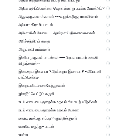
அதிக சிந்தனையை எப்படி சமாளிப்பது?
(1)
அதிக மதிப்பெண்கள் பெற எவ்வாறு படிக்க வேண்டும்?
(1)
அது ஒரு கனாக்காலம் ---வழக்கறிஞர் ராமலிங்கம்
(1)
அப்பா- கிராமியபாடல்
(1)
அம்மாவின் சேலை..... ஆயிரமாய் நினைவலைகள்.
(1)
அரிச்சந்திரன் கதை
(1)
அருட்கவி வள்ளலார்
(1)
இனிய முருகன் பாடல்கள் --- பிரபல பாடகர் உன்னி
கிருஷ்ணன்--
(1)
இன்றைய இசையா ?அன்றைய இசையா? -லியோனி
பாட்டுமன்றம்
(1)
இறைவனிடம் கையேந்துங்கள்
(1)
இளநீர்' வெட்டும் கருவி
(1)
உடல் எடையை குறைக்க உதவும் சில உடற்பயிற்சிகள்
(1)
உடல் எடையை குறைக்க உதவும் யோகா
(1)
உணவு உண்பது எப்படி?-குன்றில்குமார்
(1)
உணவே மருந்து- பாடல்
(1)
உயர்வு
(1)