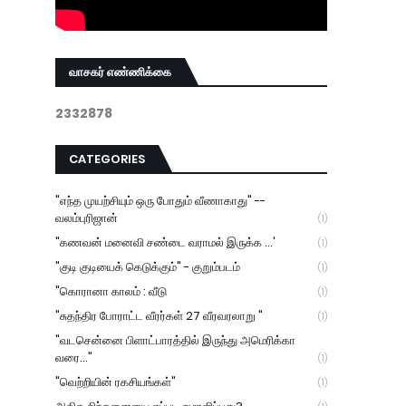
வாசகர் எண்ணிக்கை
2
3
3
2
8
7
8
CATEGORIES
"எந்த முயற்சியும் ஒரு போதும் வீணாகாது" --
வலம்புரிஜான்
(1)
"கணவன் மனைவி சண்டை வராமல் இருக்க ...'
(1)
"குடி குடியைக் கெடுக்கும்" - குறும்படம்
(1)
"கொரானா காலம் : வீடு
(1)
"சுதந்திர போராட்ட வீரர்கள் 27 வீரவரலாறு "
(1)
"வடசென்னை பிளாட்பாரத்தில் இருந்து அமெரிக்கா
வரை..."
(1)
"வெற்றியின் ரகசியங்கள்"
(1)