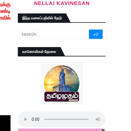
NELLAI KAVINESAN
க்கு
ண்டி
ாவில்
இந்த வலைப்பதிவில் தேடு
வானொலிகள் நேரலை