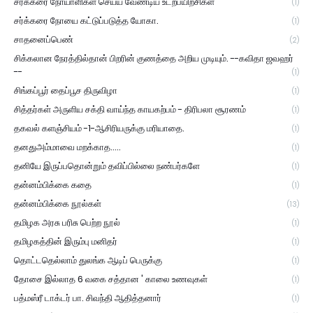
சர்க்கரை நோயாளிகள் செய்ய வேண்டிய உடற்பயிற்சிகள்
(1)
சர்க்கரை நோயை கட்டுப்படுத்த யோகா.
(1)
சாதனைப்பெண்
(2)
சிக்கலான நேரத்தில்தான் பிறரின் குணத்தை அறிய முடியும். --கவிதா ஜவஹர்
--
(1)
சிங்கப்பூர் தைப்பூச திருவிழா
(1)
சித்தர்கள் அருளிய சக்தி வாய்ந்த காயகற்பம் - திரிபலா சூரணம்
(1)
தகவல் களஞ்சியம் -1-ஆசிரியருக்கு மரியாதை.
(1)
தனதுஅம்மாவை மறக்காத.....
(1)
தனியே இருப்பதொன்றும் தவிப்பில்லை நண்பர்களே
(1)
தன்னம்பிக்கை கதை
(1)
தன்னம்பிக்கை நூல்கள்
(13)
தமிழக அரசு பரிசு பெற்ற நூல்
(1)
தமிழகத்தின் இரும்பு மனிதர்
(1)
தொட்டதெல்லாம் துலங்க ஆடிப் பெருக்கு
(1)
தோசை இல்லாத 6 வகை சத்தான ' காலை உணவுகள்
(1)
பத்மஸ்ரீ டாக்டர் பா. சிவந்தி ஆதித்தனார்
(1)