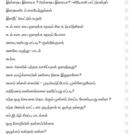
இன்றைய இசையா ?அன்றைய இசையா? -லியோனி பாட்டுமன்றம்
(1)
இறைவனிடம் கையேந்துங்கள்
(1)
இளநீர்' வெட்டும் கருவி
(1)
உடல் எடையை குறைக்க உதவும் சில உடற்பயிற்சிகள்
(1)
உடல் எடையை குறைக்க உதவும் யோகா
(1)
உணவு உண்பது எப்படி?-குன்றில்குமார்
(1)
உணவே மருந்து- பாடல்
(1)
உயர்வு
(1)
உலக அளவில் புத்தக வாசிப்புஏன் குறைந்தது?
(1)
உலக வாழ்க்கையின் உண்மை நிலை இதுதானோ?
(1)
உலகம் உங்கள் கையில் - முடிவெடுப்போம்..முன்னேறுவோம்.
(1)
எதிர்மறை எண்ணங்களை தவிர்ப்பது எப்படி?
(1)
எந்த ஒரு செயலை தொடங்கும் முன்னர் செய்ய வேண்டியது என்ன ?
(1)
எந்த மினரல் வாட்டரை குடித்தால் உடலுக்கு நல்லது?
(1)
எம்.ஜி.ஆர் சிறப்பு பாடல்கள்
(1)
ஒரு கோழியின் தன்னம்பிக்கை
(1)
ஒழுக்கம் என்றால் என்ன?
(1)