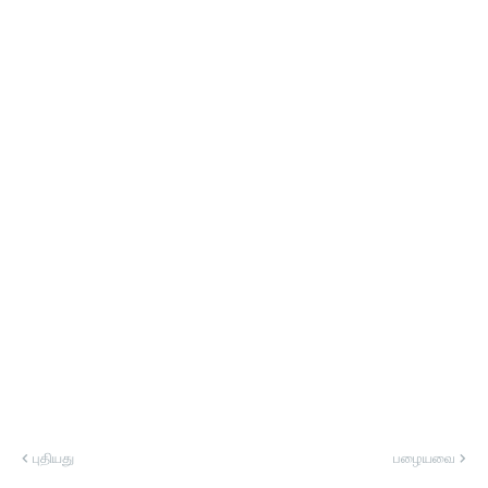
புதியது
பழையவை