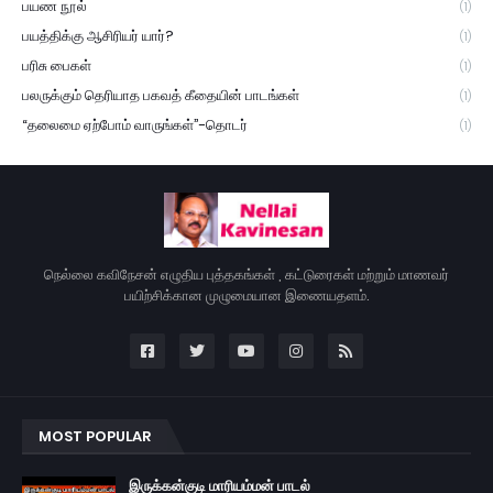
பயண நூல்
(1)
பயத்திக்கு ஆசிரியர் யார்?
(1)
பரிசு பைகள்
(1)
பலருக்கும் தெரியாத பகவத் கீதையின் பாடங்கள்
(1)
“தலைமை ஏற்போம் வாருங்கள்”-தொடர்
(1)
நெல்லை கவிநேசன் எழுதிய புத்தகங்கள் , கட்டுரைகள் மற்றும் மாணவர்
பயிற்சிக்கான முழுமையான இணையதளம்.
MOST POPULAR
இருக்கன்குடி மாரியம்மன் பாடல்