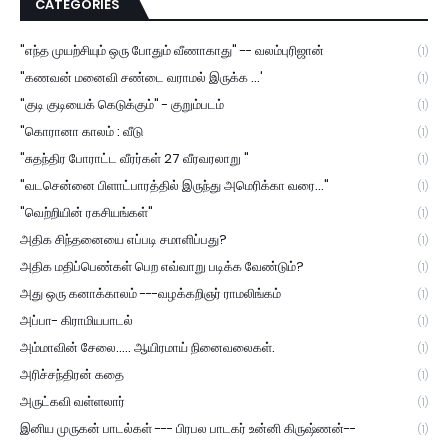
CATEGORIES
"எந்த முயற்சியும் ஒரு போதும் வீணாகாது" -- வலம்புரிஜான்
(1)
"கணவன் மனைவி சண்டை வராமல் இருக்க ...'
(1)
"குடி குடியைக் கெடுக்கும்" - குறும்படம்
(1)
"கொரானா காலம் : வீடு
(1)
"சுதந்திர போராட்ட வீரர்கள் 27 வீரவரலாறு "
(1)
"வடசென்னை பிளாட்பாரத்தில் இருந்து அமெரிக்கா வரை..."
(1)
"வெற்றியின் ரகசியங்கள்"
(1)
அதிக சிந்தனையை எப்படி சமாளிப்பது?
(1)
அதிக மதிப்பெண்கள் பெற எவ்வாறு படிக்க வேண்டும்?
(1)
அது ஒரு கனாக்காலம் ---வழக்கறிஞர் ராமலிங்கம்
(1)
அப்பா- கிராமியபாடல்
(1)
அம்மாவின் சேலை..... ஆயிரமாய் நினைவலைகள்.
(1)
அரிச்சந்திரன் கதை
(1)
அருட்கவி வள்ளலார்
(1)
இனிய முருகன் பாடல்கள் --- பிரபல பாடகர் உன்னி கிருஷ்ணன்--
(1)