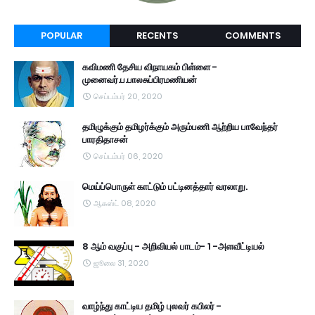
POPULAR
RECENTS
COMMENTS
கவிமணி தேசிய விநாயகம் பிள்ளை -
முனைவர்.ப.பாலசுப்பிரமணியன்
செப்டம்பர் 20, 2020
தமிழுக்கும் தமிழர்க்கும் அரும்பணி ஆற்றிய பாவேந்தர்
பாரதிதாசன்
செப்டம்பர் 06, 2020
மெய்ப்பொருள் காட்டும் பட்டினத்தார் வரலாறு.
ஆகஸ்ட் 08, 2020
8 ஆம் வகுப்பு - அறிவியல் பாடம்- 1 -அளவீட்டியல்
ஜூலை 31, 2020
வாழ்ந்து காட்டிய தமிழ் புலவர் கபிலர் -