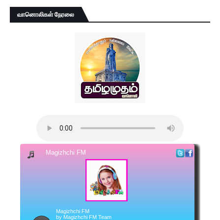
வானொலிகள் நேரலை