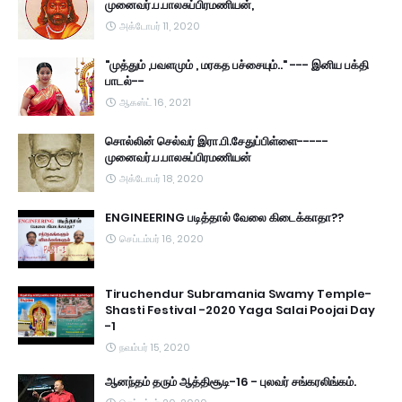
முனைவர்.ப.பாலசுப்பிரமணியன்,
அக்டோபர் 11, 2020
"முத்தும் ,பவளமும் , மரகத பச்சையும்.." --- இனிய பக்தி
பாடல்--
ஆகஸ்ட் 16, 2021
சொல்லின் செல்வர் இரா.பி.சேதுப்பிள்ளை-----
முனைவர்.ப.பாலசுப்பிரமணியன்
அக்டோபர் 18, 2020
ENGINEERING படித்தால் வேலை கிடைக்காதா??
செப்டம்பர் 16, 2020
Tiruchendur Subramania Swamy Temple-
Shasti Festival -2020 Yaga Salai Poojai Day
-1
நவம்பர் 15, 2020
ஆனந்தம் தரும் ஆத்திசூடி-16 - புலவர் சங்கரலிங்கம்.