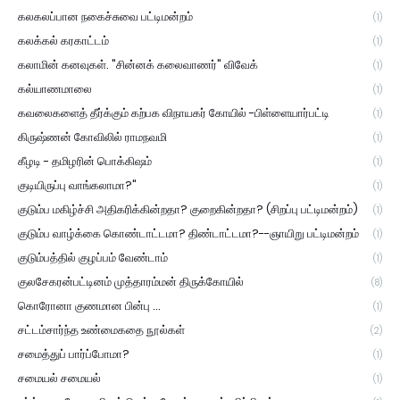
கலகலப்பான நகைச்சுவை பட்டிமன்றம்
(1)
கலக்கல் கரகாட்டம்
(1)
கலாமின் கனவுகள். "சின்னக் கலைவாணர்" விவேக்
(1)
கல்யாணமாலை
(1)
கவலைகளைத் தீர்க்கும் கற்பக விநாயகர் கோயில் -பிள்ளையார்பட்டி
(1)
கிருஷ்ணன் கோவிலில் ராமநவமி
(1)
கீழடி - தமிழரின் பொக்கிஷம்
(1)
குடியிருப்பு வாங்கலாமா?"
(1)
குடும்ப மகிழ்ச்சி அதிகரிக்கின்றதா? குறைகின்றதா? (சிறப்பு பட்டிமன்றம்)
(1)
குடும்ப வாழ்க்கை கொண்டாட்டமா? திண்டாட்டமா?--ஞாயிறு பட்டிமன்றம்
(1)
குடும்பத்தில் குழப்பம் வேண்டாம்
(1)
குலசேகரன்பட்டினம் முத்தாரம்மன் திருக்கோயில்
(8)
கொரோனா குணமான பின்பு ...
(1)
சட்டம்சார்ந்த உண்மைகதை நூல்கள்
(2)
சமைத்துப் பார்ப்போமா?
(1)
சமையல் சமையல்
(1)