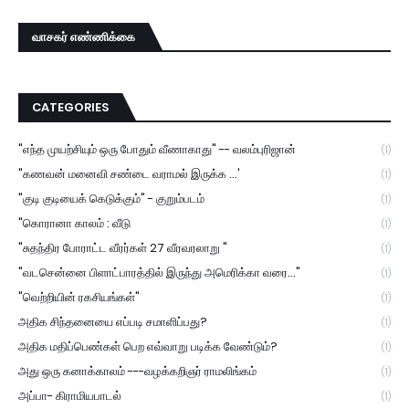
வாசகர் எண்ணிக்கை
CATEGORIES
"எந்த முயற்சியும் ஒரு போதும் வீணாகாது" -- வலம்புரிஜான்
(1)
"கணவன் மனைவி சண்டை வராமல் இருக்க ...'
(1)
"குடி குடியைக் கெடுக்கும்" - குறும்படம்
(1)
"கொரானா காலம் : வீடு
(1)
"சுதந்திர போராட்ட வீரர்கள் 27 வீரவரலாறு "
(1)
"வடசென்னை பிளாட்பாரத்தில் இருந்து அமெரிக்கா வரை..."
(1)
"வெற்றியின் ரகசியங்கள்"
(1)
அதிக சிந்தனையை எப்படி சமாளிப்பது?
(1)
அதிக மதிப்பெண்கள் பெற எவ்வாறு படிக்க வேண்டும்?
(1)
அது ஒரு கனாக்காலம் ---வழக்கறிஞர் ராமலிங்கம்
(1)
அப்பா- கிராமியபாடல்
(1)