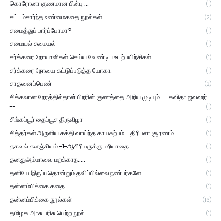
கொரோனா குணமான பின்பு ...
(1)
சட்டம்சார்ந்த உண்மைகதை நூல்கள்
(2)
சமைத்துப் பார்ப்போமா?
(1)
சமையல் சமையல்
(1)
சர்க்கரை நோயாளிகள் செய்ய வேண்டிய உடற்பயிற்சிகள்
(1)
சர்க்கரை நோயை கட்டுப்படுத்த யோகா.
(1)
சாதனைப்பெண்
(2)
சிக்கலான நேரத்தில்தான் பிறரின் குணத்தை அறிய முடியும். --கவிதா ஜவஹர்
--
(1)
சிங்கப்பூர் தைப்பூச திருவிழா
(1)
சித்தர்கள் அருளிய சக்தி வாய்ந்த காயகற்பம் - திரிபலா சூரணம்
(1)
தகவல் களஞ்சியம் -1-ஆசிரியருக்கு மரியாதை.
(1)
தனதுஅம்மாவை மறக்காத.....
(1)
தனியே இருப்பதொன்றும் தவிப்பில்லை நண்பர்களே
(1)
தன்னம்பிக்கை கதை
(1)
தன்னம்பிக்கை நூல்கள்
(13)
தமிழக அரசு பரிசு பெற்ற நூல்
(1)