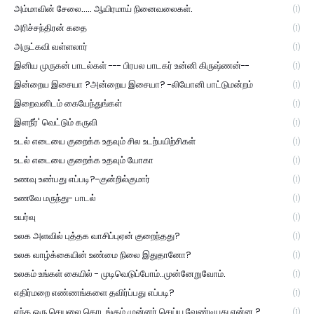
அம்மாவின் சேலை..... ஆயிரமாய் நினைவலைகள்.
(1)
அரிச்சந்திரன் கதை
(1)
அருட்கவி வள்ளலார்
(1)
இனிய முருகன் பாடல்கள் --- பிரபல பாடகர் உன்னி கிருஷ்ணன்--
(1)
இன்றைய இசையா ?அன்றைய இசையா? -லியோனி பாட்டுமன்றம்
(1)
இறைவனிடம் கையேந்துங்கள்
(1)
இளநீர்' வெட்டும் கருவி
(1)
உடல் எடையை குறைக்க உதவும் சில உடற்பயிற்சிகள்
(1)
உடல் எடையை குறைக்க உதவும் யோகா
(1)
உணவு உண்பது எப்படி?-குன்றில்குமார்
(1)
உணவே மருந்து- பாடல்
(1)
உயர்வு
(1)
உலக அளவில் புத்தக வாசிப்புஏன் குறைந்தது?
(1)
உலக வாழ்க்கையின் உண்மை நிலை இதுதானோ?
(1)
உலகம் உங்கள் கையில் - முடிவெடுப்போம்..முன்னேறுவோம்.
(1)
எதிர்மறை எண்ணங்களை தவிர்ப்பது எப்படி?
(1)
எந்த ஒரு செயலை தொடங்கும் முன்னர் செய்ய வேண்டியது என்ன ?
(1)