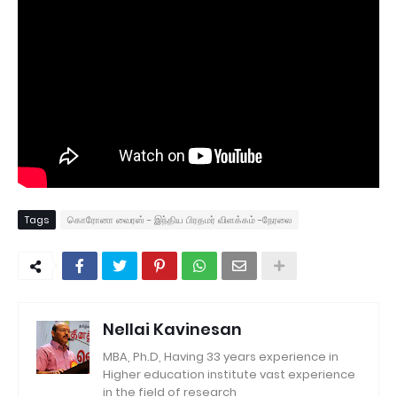
Tags
கொரோனா வைரஸ் - இந்திய பிரதமர் விளக்கம் -நேரலை
Nellai Kavinesan
MBA, Ph.D, Having 33 years experience in
Higher education institute vast experience
in the field of research