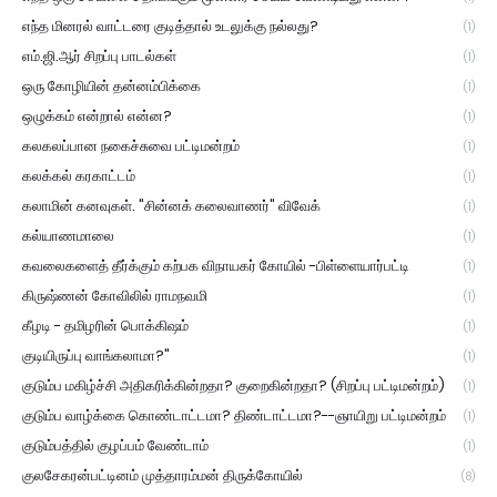
எந்த மினரல் வாட்டரை குடித்தால் உடலுக்கு நல்லது?
(1)
எம்.ஜி.ஆர் சிறப்பு பாடல்கள்
(1)
ஒரு கோழியின் தன்னம்பிக்கை
(1)
ஒழுக்கம் என்றால் என்ன?
(1)
கலகலப்பான நகைச்சுவை பட்டிமன்றம்
(1)
கலக்கல் கரகாட்டம்
(1)
கலாமின் கனவுகள். "சின்னக் கலைவாணர்" விவேக்
(1)
கல்யாணமாலை
(1)
கவலைகளைத் தீர்க்கும் கற்பக விநாயகர் கோயில் -பிள்ளையார்பட்டி
(1)
கிருஷ்ணன் கோவிலில் ராமநவமி
(1)
கீழடி - தமிழரின் பொக்கிஷம்
(1)
குடியிருப்பு வாங்கலாமா?"
(1)
குடும்ப மகிழ்ச்சி அதிகரிக்கின்றதா? குறைகின்றதா? (சிறப்பு பட்டிமன்றம்)
(1)
குடும்ப வாழ்க்கை கொண்டாட்டமா? திண்டாட்டமா?--ஞாயிறு பட்டிமன்றம்
(1)
குடும்பத்தில் குழப்பம் வேண்டாம்
(1)
குலசேகரன்பட்டினம் முத்தாரம்மன் திருக்கோயில்
(8)