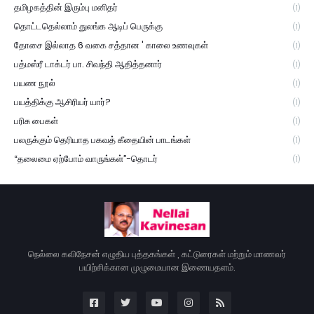
தமிழகத்தின் இரும்பு மனிதர்
(1)
தொட்டதெல்லாம் துலங்க ஆடிப் பெருக்கு
(1)
தோசை இல்லாத 6 வகை சத்தான ' காலை உணவுகள்
(1)
பத்மஸ்ரீ டாக்டர் பா. சிவந்தி ஆதித்தனார்
(1)
பயண நூல்
(1)
பயத்திக்கு ஆசிரியர் யார்?
(1)
பரிசு பைகள்
(1)
பலருக்கும் தெரியாத பகவத் கீதையின் பாடங்கள்
(1)
“தலைமை ஏற்போம் வாருங்கள்”-தொடர்
(1)
நெல்லை கவிநேசன் எழுதிய புத்தகங்கள் , கட்டுரைகள் மற்றும் மாணவர்
பயிற்சிக்கான முழுமையான இணையதளம்.