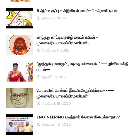
8 ஆம் வகுப்பு - அறிவியல் பாடம்- 1 -அளவீட்டியல்
ஜூலை 31, 2020
வாழ்ந்து காட்டிய தமிழ் புலவர் கபிலர் -
முனைவர்.ப.பாலசுப்பிரமணியன்,
அக்டோபர் 11, 2020
"முத்தும் ,பவளமும் , மரகத பச்சையும்.." --- இனிய பக்தி
பாடல்--
ஆகஸ்ட் 16, 2021
சொல்லின் செல்வர் இரா.பி.சேதுப்பிள்ளை-----
முனைவர்.ப.பாலசுப்பிரமணியன்
அக்டோபர் 18, 2020
ENGINEERING படித்தால் வேலை கிடைக்காதா??
செப்டம்பர் 16, 2020