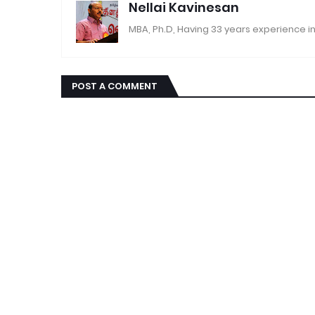
Nellai Kavinesan
MBA, Ph.D, Having 33 years experience in
POST A COMMENT