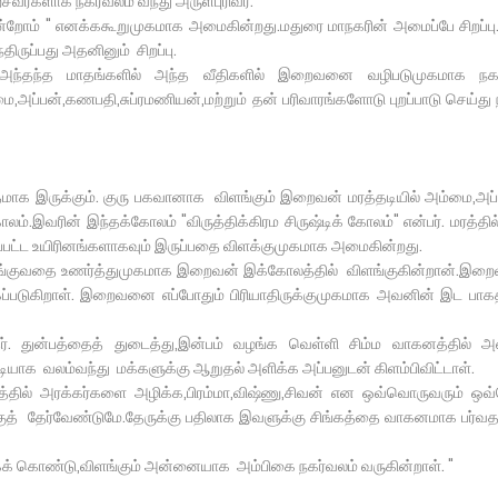
வர்களாக நகர்வலம் வந்து அருள்புரிவர்.
ன்றோம் " எனக்ககூறுமுகமாக அமைகின்றது.மதுரை மாநகரின் அமைப்பே சிறப்பு.
ுப்பது அதனினும் சிறப்பு.
ு ,அந்தந்த மாதங்களில் அந்த வீதிகளில் இறைவனை வழிபடுமுகமாக நகர
மை,அப்பன்,கணபதி,சுப்ரமணியன்,மற்றும் தன் பரிவாரங்களோடு புறப்பாடு செய்து
மாக இருக்கும். குரு பகவானாக விளங்கும் இறைவன் மரத்தடியில் அம்மை,அ
ோலம்.இவரின் இந்தக்கோலம் "விருத்திக்கிரம சிருஷ்டிக் கோலம்" என்பர். மரத்தில
ட்ட உயிரினங்களாகவும் இருப்பதை விளக்குமுகமாக அமைகின்றது.
விளங்குவதை உணர்த்துமுகமாக இறைவன் இக்கோலத்தில் விளங்குகின்றான்.இற
்கப்படுகிறாள். இறைவனை எப்போதும் பிரியாதிருக்குமுகமாக அவனின் இட பாக
்தர். துன்பத்தைத் துடைத்து,இன்பம் வழங்க வெள்ளி சிம்ம வாகனத்தில்
்டியாக வலம்வந்து மக்களுக்கு ஆறுதல் அளிக்க அப்பனுடன் கிளம்பிவிட்டாள்.
வதத்தில் அரக்கர்களை அழிக்க,பிரம்மா,விஷ்ணு,சிவன் என ஒவ்வொருவரும் ஒ
குத் தேர்வேண்டுமே.தேருக்கு பதிலாக இவளுக்கு சிங்கத்தை வாகனமாக பர்வ
க் கொண்டு,விளங்கும் அன்னையாக அம்பிகை நகர்வலம் வருகின்றாள். "