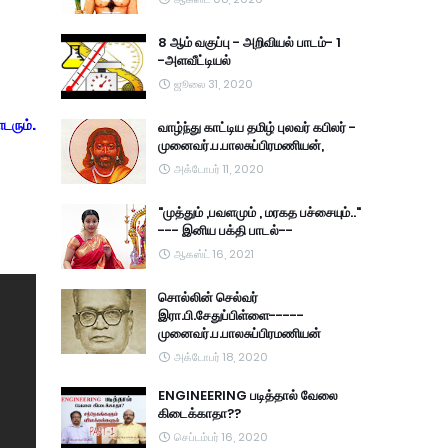
8 ஆம் வகுப்பு - அறிவியல் பாடம்- 1
-அளவீட்டியல்
ஜூலை 31, 2020
டரும்.
வாழ்ந்து காட்டிய தமிழ் புலவர் கபிலர் -
முனைவர்.ப.பாலசுப்பிரமணியன்,
அக்டோபர் 11, 2020
"முத்தும் ,பவளமும் , மரகத பச்சையும்.."
--- இனிய பக்தி பாடல்--
ஆகஸ்ட் 16, 2021
சொல்லின் செல்வர்
இரா.பி.சேதுப்பிள்ளை-----
முனைவர்.ப.பாலசுப்பிரமணியன்
அக்டோபர் 18, 2020
ENGINEERING படித்தால் வேலை
கிடைக்காதா??
செப்டம்பர் 16, 2020