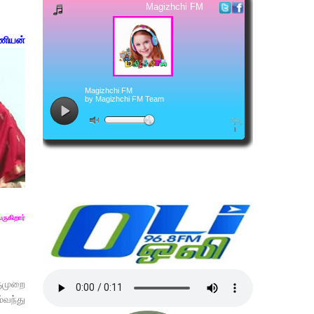
ரமணியன்
ருகிறார்
ருமுறை
்வந்து