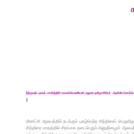
ப
{திருமதி. புலவர். சாவித்திரி பாலசுப்பிரமணியன், மதுரை தமிழாசிரியர் .ஆன்மீக சொற்ப
}
மீனாட்சி ஆலயத்தில் நடக்கும் புகழ்பெற்ற சித்திரைப் பெருவ
சித்திரை மாதத்தில் சிறப்பாக நடைபெறும்.அனுதினமும் ஆலய