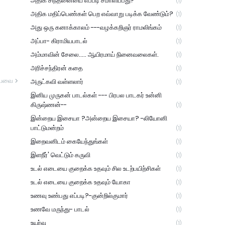
அதிக சிந்தனையை எப்படி சமாளிப்பது?
(1)
அதிக மதிப்பெண்கள் பெற எவ்வாறு படிக்க வேண்டும்?
(1)
அது ஒரு கனாக்காலம் ---வழக்கறிஞர் ராமலிங்கம்
(1)
அப்பா- கிராமியபாடல்
(1)
அம்மாவின் சேலை..... ஆயிரமாய் நினைவலைகள்.
(1)
அரிச்சந்திரன் கதை
(1)
யவை
அருட்கவி வள்ளலார்
(1)
இனிய முருகன் பாடல்கள் --- பிரபல பாடகர் உன்னி
கிருஷ்ணன்--
(1)
இன்றைய இசையா ?அன்றைய இசையா? -லியோனி
பாட்டுமன்றம்
(1)
இறைவனிடம் கையேந்துங்கள்
(1)
இளநீர்' வெட்டும் கருவி
(1)
உடல் எடையை குறைக்க உதவும் சில உடற்பயிற்சிகள்
(1)
உடல் எடையை குறைக்க உதவும் யோகா
(1)
உணவு உண்பது எப்படி?-குன்றில்குமார்
(1)
உணவே மருந்து- பாடல்
(1)
உயர்வு
(1)