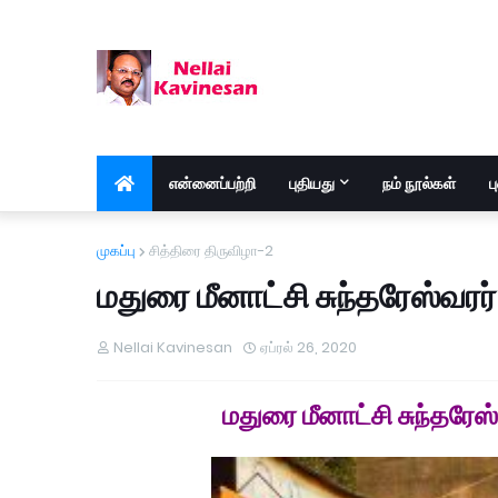
என்னைப்பற்றி
புதியது
நம் நூல்கள்
ப
முகப்பு
சித்திரை திருவிழா-2
மதுரை மீனாட்சி சுந்தரேஸ்வரர
Nellai Kavinesan
ஏப்ரல் 26, 2020
மதுரை மீனாட்சி சுந்தரேஸ்