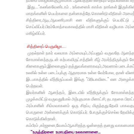
நம்மை மகிழ்விக்குமுகமாக ஆலயத்தில் உறையும் தெய்வங்கள் உற்ச
இது...."கலங்கவேண்டாம் . உங்களைக் காக்க நாங்கள் இருக்கி
மாதங்களின் பெயர்களை தன்னகத்தே கொண்டு வீதிகள் அமைந்திர
சித்திரை,ஆடி,ஆவணி,மாசி என வீதிகளுக்குப் பெயரிட்ட
செய்விப்பர்.பிரம்மோத்சவகாலத்தில் மாசி வீதிகள் வழியாக அம்
மகிழ்விப்பர்.
சித்திரைப் பெருவிழா...
..
முதல்நாள் நகர் வலமாக அம்மையும்,அப்பனும் வருவதே ஆனந்த
சோமாஸ்கந்தருடன் கற்பகவிருட்சத்தின் கீழ் அமர்ந்திருக்கும் க
கிளைகளும்,இலைகளும் தத்துவங்களாகவும்,அவனால் படைக்கப்ப
உலகில் உள்ள படைப்புக்கு ஆதாரமாக உள்ள வேர்போல, தான் 
இடபாகத்தில் வீற்றிருப்பவள் இங்கு "பிரியாவிடை" என அழைக
பெற்றவள்.
இவர்களின் ஆனந்தம், இடையில் வீற்றிருக்கும் சோமாஸ்கந
முழக்கமிட்டு வருவதுபோல் அற்புதமாக மீனாட்சி, தடாதகை பிராட
அம்பாளின் சிம்மவாகனம் ஒரு சிறப்பு மிகுந்தது.தேவி பாக
பொருளை அன்னைக்குக் கொடுப்பர். போருக்குச்செல்ல தேவிக்
கொடுக்கின்றான்.
கம்பீரம் ,கர்ஜனை,வேகம்ஆகசிறந்த ஒன்றைத் தனது வாகனமாக
"உருத்திரனை உமாபதியை உலகானானை..