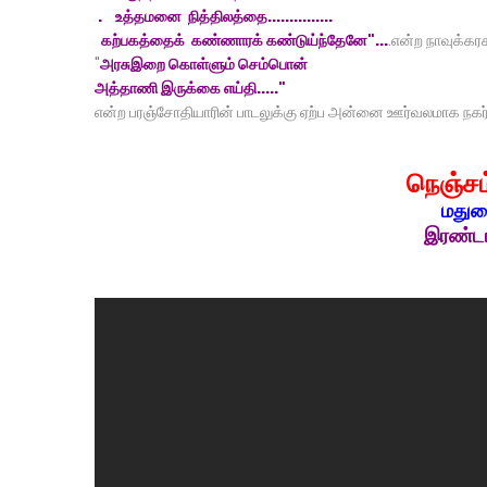
. உத்தமனை நித்திலத்தை...............
கற்பகத்தைக் கண்ணாரக் கண்டுய்ந்தேனே"...
.என்ற நாவுக்கர
"
அரசுஇறை கொள்ளும் செம்பொன்
அத்தாணி இருக்கை எய்தி....."
என்ற பரஞ்சோதியாரின் பாடலுக்கு ஏற்ப அன்னை ஊர்வலமாக நகர்வலம்
நெஞ்சம
மதுரை
இரண்டாம