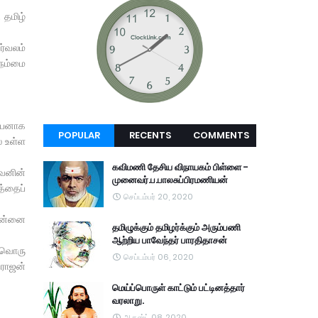
 தமிழ்
்வலம்
 நம்மை
ப்பனாக
POPULAR
RECENTS
COMMENTS
் உள்ள
கவிமணி தேசிய விநாயகம் பிள்ளை -
ைவனின்
முனைவர்.ப.பாலசுப்பிரமணியன்
த்தைப்
செப்டம்பர் 20, 2020
 அன்னை
தமிழுக்கும் தமிழர்க்கும் அரும்பணி
ஆற்றிய பாவேந்தர் பாரதிதாசன்
வ்வொரு
செப்டம்பர் 06, 2020
தராஜன்
மெய்ப்பொருள் காட்டும் பட்டினத்தார்
வரலாறு.
ஆகஸ்ட் 08, 2020