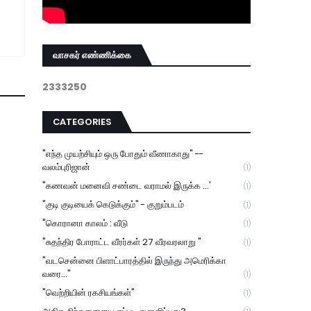
வாசகர் எண்ணிக்கை
2
3
3
3
2
5
0
CATEGORIES
"எந்த முயற்சியும் ஒரு போதும் வீணாகாது" --
வலம்புரிஜான்
(1)
"கணவன் மனைவி சண்டை வராமல் இருக்க ...'
(1)
"குடி குடியைக் கெடுக்கும்" - குறும்படம்
(1)
"கொரானா காலம் : வீடு
(1)
"சுதந்திர போராட்ட வீரர்கள் 27 வீரவரலாறு "
(1)
"வடசென்னை பிளாட்பாரத்தில் இருந்து அமெரிக்கா
வரை..."
(1)
"வெற்றியின் ரகசியங்கள்"
(1)