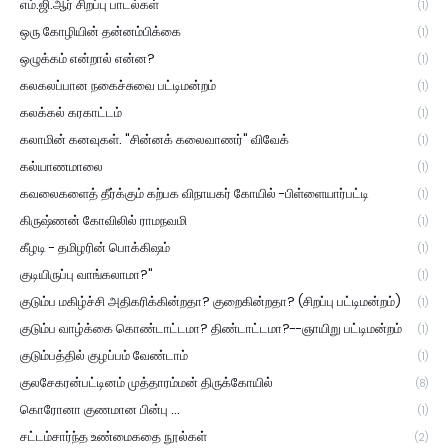
எம்.ஜி.ஆர் சிறப்பு பாடல்கள்
(1)
ஒரு கோழியின் தன்னம்பிக்கை
(1)
ஒழுக்கம் என்றால் என்ன?
(1)
கலகலப்பான நகைச்சுவை பட்டிமன்றம்
(1)
கலக்கல் கரகாட்டம்
(1)
கலாமின் கனவுகள். "சின்னக் கலைவாணர்" விவேக்
(1)
கல்யாணமாலை
(1)
கவலைகளைத் தீர்க்கும் கற்பக விநாயகர் கோயில் -பிள்ளையார்பட்டி
(1)
கிருஷ்ணன் கோவிலில் ராமநவமி
(1)
கீழடி - தமிழரின் பொக்கிஷம்
(1)
குடியிருப்பு வாங்கலாமா?"
(1)
குடும்ப மகிழ்ச்சி அதிகரிக்கின்றதா? குறைகின்றதா? (சிறப்பு பட்டிமன்றம்)
(1)
குடும்ப வாழ்க்கை கொண்டாட்டமா? திண்டாட்டமா?--ஞாயிறு பட்டிமன்றம்
(1)
குடும்பத்தில் குழப்பம் வேண்டாம்
(1)
குலசேகரன்பட்டினம் முத்தாரம்மன் திருக்கோயில்
(8)
கொரோனா குணமான பின்பு ...
(1)
சட்டம்சார்ந்த உண்மைகதை நூல்கள்
(2)