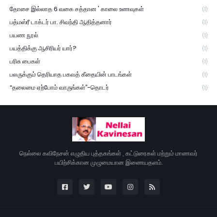
தோசை இல்லாத 6 வகை சத்தான ' காலை உணவுகள்
(1)
பத்மஸ்ரீ டாக்டர் பா. சிவந்தி ஆதித்தனார்
(1)
பயண நூல்
(1)
பயத்திக்கு ஆசிரியர் யார்?
(1)
பரிசு பைகள்
(1)
பலருக்கும் தெரியாத பகவத் கீதையின் பாடங்கள்
(1)
“தலைமை ஏற்போம் வாருங்கள்”-தொடர்
(1)
நெல்லை கவிநேசன் எழுதிய புத்தகங்கள் , கட்டுரைகள் மற்றும் மாணவர்
பயிற்சிக்கான முழுமையான இணையதளம்.