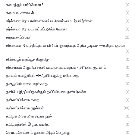
சமைத்துப் பார்ப்போமா?
(1)
சமையல் சமையல்
(1)
சர்க்கரை நோயாளிகள் செய்ய வேண்டிய உடற்பயிற்சிகள்
(1)
சர்க்கரை நோயை கட்டுப்படுத்த யோகா.
(1)
சாதனைப்பெண்
(2)
சிக்கலான நேரத்தில்தான் பிறரின் குணத்தை அறிய முடியும். --கவிதா ஜவஹர்
--
(1)
சிங்கப்பூர் தைப்பூச திருவிழா
(1)
சித்தர்கள் அருளிய சக்தி வாய்ந்த காயகற்பம் - திரிபலா சூரணம்
(1)
தகவல் களஞ்சியம் -1-ஆசிரியருக்கு மரியாதை.
(1)
தனதுஅம்மாவை மறக்காத.....
(1)
தனியே இருப்பதொன்றும் தவிப்பில்லை நண்பர்களே
(1)
தன்னம்பிக்கை கதை
(1)
தன்னம்பிக்கை நூல்கள்
(13)
தமிழக அரசு பரிசு பெற்ற நூல்
(1)
தமிழகத்தின் இரும்பு மனிதர்
(1)
தொட்டதெல்லாம் துலங்க ஆடிப் பெருக்கு
(1)