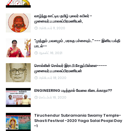
வாழ்ந்து காட்டிய தமிழ் புலவர் கபிலர் -
முனைவர்.ப.பாலசுப்பிரமணியன்,
அக்டோபர் 11, 2020
"முத்தும் ,பவளமும் , மரகத பச்சையும்.." --- இனிய பக்தி
பாடல்--
ஆகஸ்ட் 16, 2021
சொல்லின் செல்வர் இரா.பி.சேதுப்பிள்ளை-----
முனைவர்.ப.பாலசுப்பிரமணியன்
அக்டோபர் 18, 2020
ENGINEERING படித்தால் வேலை கிடைக்காதா??
செப்டம்பர் 16, 2020
Tiruchendur Subramania Swamy Temple-
Shasti Festival -2020 Yaga Salai Poojai Day
-1