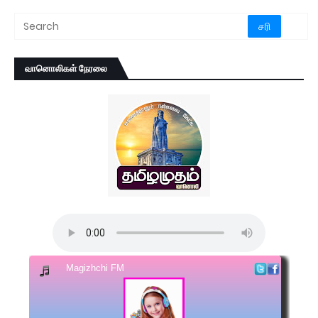
வானொலிகள் நேரலை