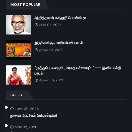
MOST POPULAR
ஆதித்தனார் கல்லூரி பொன்விழா
மார்ச் 04, 2024
இருக்கன்குடி மாரியம்மன் பாடல்
ஜூலை 23, 2020
"முத்தும் ,பவளமும் , மரகத பச்சையும்.." --- இனிய பக்தி
பாடல்--
ஆகஸ்ட் 16, 2021
LATEST
June 30, 2026
துணை ஆட்சியர் பிரியதர்ஷினி
May 02, 2026