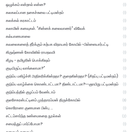
ஒழுக்கம் என்றால் என்ன?
(1)
கலகலப்பான நகைச்சுவை பட்டிமன்றம்
(1)
கலக்கல் கரகாட்டம்
(1)
கலாமின் கனவுகள். "சின்னக் கலைவாணர்" விவேக்
(1)
கல்யாணமாலை
(1)
கவலைகளைத் தீர்க்கும் கற்பக விநாயகர் கோயில் -பிள்ளையார்பட்டி
(1)
கிருஷ்ணன் கோவிலில் ராமநவமி
(1)
கீழடி - தமிழரின் பொக்கிஷம்
(1)
குடியிருப்பு வாங்கலாமா?"
(1)
குடும்ப மகிழ்ச்சி அதிகரிக்கின்றதா? குறைகின்றதா? (சிறப்பு பட்டிமன்றம்)
(1)
குடும்ப வாழ்க்கை கொண்டாட்டமா? திண்டாட்டமா?--ஞாயிறு பட்டிமன்றம்
(1)
குடும்பத்தில் குழப்பம் வேண்டாம்
(1)
குலசேகரன்பட்டினம் முத்தாரம்மன் திருக்கோயில்
(8)
கொரோனா குணமான பின்பு ...
(1)
சட்டம்சார்ந்த உண்மைகதை நூல்கள்
(2)
சமைத்துப் பார்ப்போமா?
(1)
சமையல் சமையல்