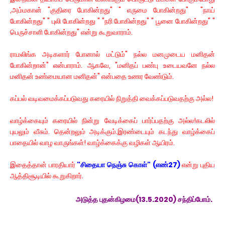
,அம்மகான் "குதிரை போகின்றது" " எருமை போகின்றது" "நாய்
போகின்றது" " புலி போகின்றது " "நரி போகின்றது" " பூனை போகின்றது" "
பெருச்சாளி போகின்றது" என்று கூறுவாராம்.
ராமலிங்க அடிகளார் போனால் மட்டும்" நல்ல மனமுடைய மனிதன்
போகின்றான்" என்பாராம். ஆகவே, "மனிதப் பண்பு உடையவனே நல்ல
மனிதன் உண்மையான மனிதன்" என்பதை உணர வேண்டும்.
கப்பல் வடிவமைக்கப்படுவது கரையில் நிறுத்தி வைக்கப்படுவதற்கு அல்ல!
வாழ்க்கையும் கரையில் நின்று வேடிக்கைப் பார்ப்பதற்கு அல்ல!கடலில்
புயலும் வீசும். தென்றலும் அடிக்கும்.இரண்டையும் கடந்து வாழ்க்கைப்
பாதையில் வாழ வாருங்கள்! வாழ்க்கைக்கு வழிகள் ஆயிரம்.
இதைத்தான் பாரதியார்
"சிதையா நெஞ்சு கொள்" (எண்27)
என்று புதிய
ஆத்திசூடியில் கூறுகிறார்.
அடுத்த புதன்கிழமை(13.5.2020) சந்திப்போம்.