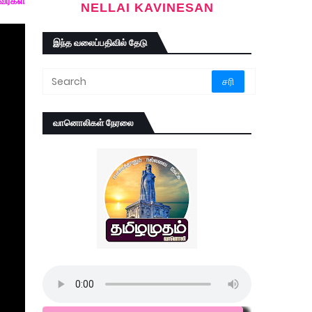
வர்கள்
NELLAI KAVINESAN
இந்த வலைப்பதிவில் தேடு
வானொலிகள் நேரலை