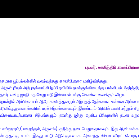
புலவர். சாவித்திரி பாலசுப்பிர
மாக பூப்பல்லக்கில் வலம்வந்தது காண்போரை மகிழ்வித்தது.
ள்புரியும் அற்புதக்காட்சி இப்பிறவியில் நமக்குக்கிடைத்த பாக்கியம். தேர்த்தி
்ந்தவர் என்ற ஜாதி மத வேறுபாடு இல்லாமல் பங்கு கொள்ள வைக்கும் விழா.
ொன்றில் அம்பிகையும் ஆரோகணித்துவரும் அற்புதத் தேர்களாக உள்ளன.அம்மை
பிரிவில்,பூதகணங்களின் மரச்சிற்பங்களையும் ,இரண்டாம் பிரிவில் யாளி மற்றும் ச
ிருவிளையாடற்புராண சிற்பங்களும் ,நான்கு ஐந்து ஆகிய பிரிவுகளில் நடன உரு
ங்ஹாரம்,(மறைத்தல், அருளல்) குறித்து நடைபெறுவதாகவும். இது ஆன்மாக்க
ண்டத்துக்கு சமம். இஃது எட்டு அடுக்குகளாக அமைந்த விசுவ விராட் சொரூப