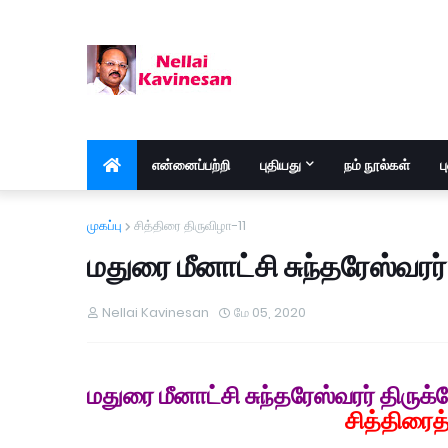
என்னைப்பற்றி
புதியது
நம் நூல்கள்
ப
முகப்பு
சித்திரை திருவிழா-11
மதுரை மீனாட்சி சுந்தரேஸ்வரர
Nellai Kavinesan
மே 05, 2020
மதுரை மீனாட்சி சுந்தரேஸ்வரர் திருக
சித்திரைத