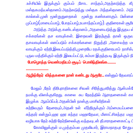
.உச்சியில் இருக்கும் கும்பம் ,சோட சாந்தம்,அதற்கடுத்த
மஸ்தகமத்யஸ்தானம்.அதற்கடுத்து மஸ்தக அந்தஸ்தானம். அடுத்த
கால்கள்.முன் மூன்றுதுறைகள் மூன்று கண்களாகும். பின்னவ
முப்பாழ்(மாயைப்பாழ், போதப்பாழ்,உபசாந்தப்பாழ்). குதிரைகள் 
அடுத்த அடுக்கு கண்டஸ்தானம்.,அதனையடுத்து இருதய ஸ்தான
சக்கரங்கள் தச வாயுக்கள். இறைவன் இதற்குத் தான் ஒருவன
தசவாயுக்கள் எனப்படும் சக்கரங்களை நிறுத்தி ,அசைவற்ற மனத்த
வாயுக்கும் ஏற்றி,இலயப்படுத்தி,முறையே ரதக்குதிரையாம் நாசி
புருவ மத்திக்கும் ஏற்றி ,இலயப்பட்டு, சும்மா இருந்தபடி இருக்கும
போழொத்த வெண்மதியம் சூடிப் பொலிந்திலங்க.......
...................
ஆழித்தேர் வித்தகனை நான் கண்டது ஆரூரே..
என்னும் தேவாரப்
மேலும் ,தேர் திரிபுராதிகளை சிவன் சிரித்து,எரித்து ஆன்மக
நமக்கு விளக்குகிறது. காலை சுப நேரத்தில் ஆராதனைகள் காட்ட
இழுக்க ஆரம்பிப்பர்.அதன்பின் நான்கு மாசிவீதிகள்
சுற்றிவரும் தேரையும்,அதன் உள் வீற்றிருக்கும் அம்மையப்பனை
சுந்தரர் என்றும்,ஹர ஹர சுந்தர மஹாதேவா, மீனாட்சிசுந்தர மஹா
வழியாக தேர் சுற்றி தேர்நிலைக்கு வந்தவுடன் தீபாராதனைகாட
கோவிலுக்குள் ம.முத்தம்பல முதலியார், இராமநாதபுர சேது