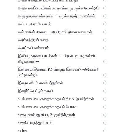
அதிக சிந்தனையை எப்படி சமாளிப்பது?
(1)
அதிக மதிப்பெண்கள் பெற எவ்வாறு படிக்க வேண்டும்?
(1)
அது ஒரு கனாக்காலம் ---வழக்கறிஞர் ராமலிங்கம்
(1)
அப்பா- கிராமியபாடல்
(1)
அம்மாவின் சேலை..... ஆயிரமாய் நினைவலைகள்.
(1)
அரிச்சந்திரன் கதை
(1)
அருட்கவி வள்ளலார்
(1)
இனிய முருகன் பாடல்கள் --- பிரபல பாடகர் உன்னி
கிருஷ்ணன்--
(1)
இன்றைய இசையா ?அன்றைய இசையா? -லியோனி
பாட்டுமன்றம்
(1)
இறைவனிடம் கையேந்துங்கள்
(1)
இளநீர்' வெட்டும் கருவி
(1)
உடல் எடையை குறைக்க உதவும் சில உடற்பயிற்சிகள்
(1)
உடல் எடையை குறைக்க உதவும் யோகா
(1)
உணவு உண்பது எப்படி?-குன்றில்குமார்
(1)
உணவே மருந்து- பாடல்
(1)
உயர்வு
(1)