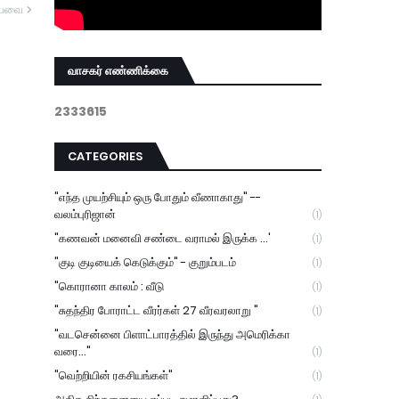
யவை
வாசகர் எண்ணிக்கை
2
3
3
3
6
1
5
CATEGORIES
"எந்த முயற்சியும் ஒரு போதும் வீணாகாது" --
வலம்புரிஜான்
(1)
"கணவன் மனைவி சண்டை வராமல் இருக்க ...'
(1)
"குடி குடியைக் கெடுக்கும்" - குறும்படம்
(1)
"கொரானா காலம் : வீடு
(1)
"சுதந்திர போராட்ட வீரர்கள் 27 வீரவரலாறு "
(1)
"வடசென்னை பிளாட்பாரத்தில் இருந்து அமெரிக்கா
வரை..."
(1)
"வெற்றியின் ரகசியங்கள்"
(1)