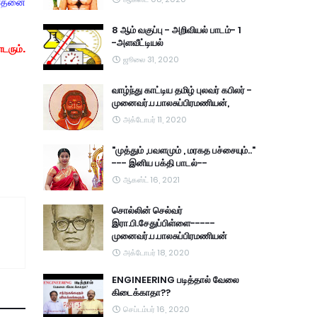
ாராதனை
8 ஆம் வகுப்பு - அறிவியல் பாடம்- 1
-அளவீட்டியல்
ொடரும்.
ஜூலை 31, 2020
வாழ்ந்து காட்டிய தமிழ் புலவர் கபிலர் -
முனைவர்.ப.பாலசுப்பிரமணியன்,
அக்டோபர் 11, 2020
"முத்தும் ,பவளமும் , மரகத பச்சையும்.."
--- இனிய பக்தி பாடல்--
ஆகஸ்ட் 16, 2021
சொல்லின் செல்வர்
இரா.பி.சேதுப்பிள்ளை-----
முனைவர்.ப.பாலசுப்பிரமணியன்
அக்டோபர் 18, 2020
ENGINEERING படித்தால் வேலை
கிடைக்காதா??
செப்டம்பர் 16, 2020