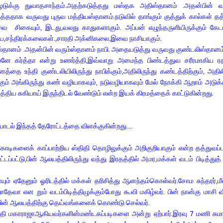
 கீழடுக்கு துவாதசாந்தம்.அதற்கடுத்தது மஸ்தக அதிஸ்தானம் .அதன்பின் 
தாக வருவது புருவ மத்தியஸ்தானம்.நடுவில் தாங்கும் குத்துக் கால்கள் தத
ை சிகையும், இடது,வலது காதுகளாகும். அப்பன் எழுந்தருளியிருக்கும் கேட
சூரிய,சந்திரக்கலைகள்.,சாரதி அக்னிகலை.இவை நாசியாகும்.
ம் .அதன்பின் வரும்ஸ்தானம் நாபி. அதையடுத்து வருவது குண்டலிஸ்தானம்
ே கர்த்தா என்று உணர்த்தி,இவ்வாறு அமைந்த பிண்டத்துவ சரீரமாகிய ரத
ை உந்தி குண்டலியிலிருந்து நாபிக்கும்,அதிலிருந்து கண்டத்திற்கும், அதிலி
க்கும் அங்கிருந்து கண் வழியாகவும், நடுவழியாகவும் மேல் நோக்கி ஆறாம் அடுக
் நித்திய சுகியாய் இருந்திடல் வேண்டும் என்ற இயக் கிரமத்தைக் காட்டுகின்றது.
பாடல் இந்தத் தேரோட்டத்தை விளக்குகின்றது....
்கோடிகளைக் காப்பாற்றிய ஸ்திதி தொழிலுக்கும் அறிகுறியாகும் என்ற தத்துவ
ப்பட்டு,பின் ஆலயத்திலிருந்து வந்து இரதத்தில் அமர,மக்கள் வடம் பிடித்துத
யும் ஏதேனும் ஓரிடத்தில் மக்கள் தரிசித்து ஆனந்தம்கொள்வர்.சோம சுந்தரர்,மீ
தேவா என றும் வடம்பிடித்திழுக்கும்போது கூவி மகிழ்வர். பின் நான்கு மாசி வ
்டி பின் ஆலயத்திற்கு தெய்வங்களைக் கொண்டு செல்வர்.
பதி மகாராஜாஆகியவர்களின்
மண்டகப்ப
டி
களை அன்று ஏற்பார்.இரவு 7 மணி சுமா