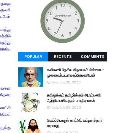
வருவது
்துவக்
யபீடம்
.பத்து
த்தில்
ருந்து
்காகிய
POPULAR
RECENTS
COMMENTS
கவிமணி தேசிய விநாயகம் பிள்ளை -
முனைவர்.ப.பாலசுப்பிரமணியன்
செப்டம்பர் 20, 2020
ப்பலனை
் தேரை
தமிழுக்கும் தமிழர்க்கும் அரும்பணி
ஆற்றிய பாவேந்தர் பாரதிதாசன்
னாட்சி
செப்டம்பர் 06, 2020
ீதிகள்
மெய்ப்பொருள் காட்டும் பட்டினத்தார்
வரலாறு.
ருக்கு
ஆகஸ்ட் 08, 2020