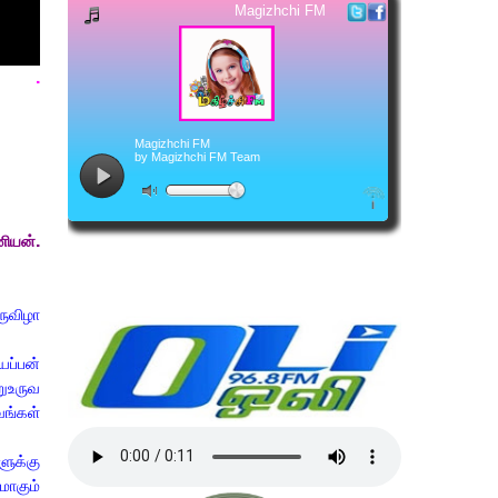
.
மணியன்.
ருவிழா
யப்பன்
ிறுஉருவ
வங்கள்
ளுக்கு
மாகும்