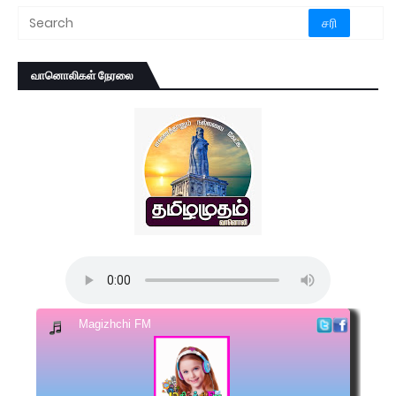
வானொலிகள் நேரலை