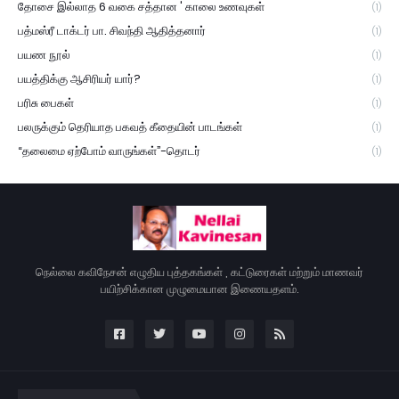
தோசை இல்லாத 6 வகை சத்தான ' காலை உணவுகள்
(1)
பத்மஸ்ரீ டாக்டர் பா. சிவந்தி ஆதித்தனார்
(1)
பயண நூல்
(1)
பயத்திக்கு ஆசிரியர் யார்?
(1)
பரிசு பைகள்
(1)
பலருக்கும் தெரியாத பகவத் கீதையின் பாடங்கள்
(1)
“தலைமை ஏற்போம் வாருங்கள்”-தொடர்
(1)
நெல்லை கவிநேசன் எழுதிய புத்தகங்கள் , கட்டுரைகள் மற்றும் மாணவர்
பயிற்சிக்கான முழுமையான இணையதளம்.