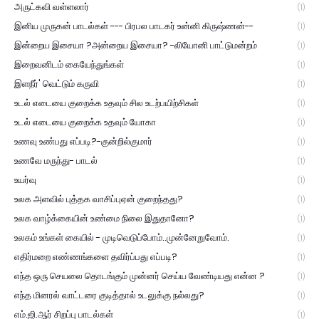
அருட்கவி வள்ளலார்
(1)
இனிய முருகன் பாடல்கள் --- பிரபல பாடகர் உன்னி கிருஷ்ணன்--
(1)
இன்றைய இசையா ?அன்றைய இசையா? -லியோனி பாட்டுமன்றம்
(1)
இறைவனிடம் கையேந்துங்கள்
(1)
இளநீர்' வெட்டும் கருவி
(1)
உடல் எடையை குறைக்க உதவும் சில உடற்பயிற்சிகள்
(1)
உடல் எடையை குறைக்க உதவும் யோகா
(1)
உணவு உண்பது எப்படி?-குன்றில்குமார்
(1)
உணவே மருந்து- பாடல்
(1)
உயர்வு
(1)
உலக அளவில் புத்தக வாசிப்புஏன் குறைந்தது?
(1)
உலக வாழ்க்கையின் உண்மை நிலை இதுதானோ?
(1)
உலகம் உங்கள் கையில் - முடிவெடுப்போம்..முன்னேறுவோம்.
(1)
எதிர்மறை எண்ணங்களை தவிர்ப்பது எப்படி?
(1)
எந்த ஒரு செயலை தொடங்கும் முன்னர் செய்ய வேண்டியது என்ன ?
(1)
எந்த மினரல் வாட்டரை குடித்தால் உடலுக்கு நல்லது?
(1)
எம்.ஜி.ஆர் சிறப்பு பாடல்கள்
(1)