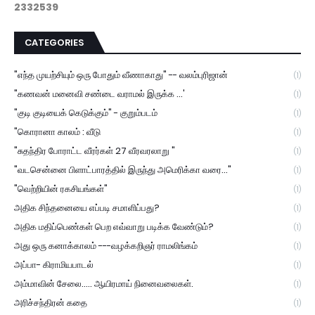
2
3
3
2
5
3
9
CATEGORIES
"எந்த முயற்சியும் ஒரு போதும் வீணாகாது" -- வலம்புரிஜான்
(1)
"கணவன் மனைவி சண்டை வராமல் இருக்க ...'
(1)
"குடி குடியைக் கெடுக்கும்" - குறும்படம்
(1)
"கொரானா காலம் : வீடு
(1)
"சுதந்திர போராட்ட வீரர்கள் 27 வீரவரலாறு "
(1)
"வடசென்னை பிளாட்பாரத்தில் இருந்து அமெரிக்கா வரை..."
(1)
"வெற்றியின் ரகசியங்கள்"
(1)
அதிக சிந்தனையை எப்படி சமாளிப்பது?
(1)
அதிக மதிப்பெண்கள் பெற எவ்வாறு படிக்க வேண்டும்?
(1)
அது ஒரு கனாக்காலம் ---வழக்கறிஞர் ராமலிங்கம்
(1)
அப்பா- கிராமியபாடல்
(1)
அம்மாவின் சேலை..... ஆயிரமாய் நினைவலைகள்.
(1)
அரிச்சந்திரன் கதை
(1)