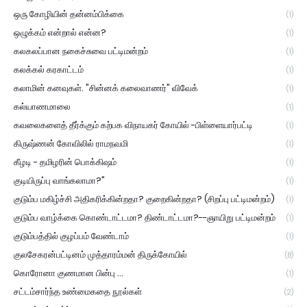
ஒரு கோழியின் தன்னம்பிக்கை
(1)
ஒழுக்கம் என்றால் என்ன?
(1)
கலகலப்பான நகைச்சுவை பட்டிமன்றம்
(1)
கலக்கல் கரகாட்டம்
(1)
கலாமின் கனவுகள். "சின்னக் கலைவாணர்" விவேக்
(1)
கல்யாணமாலை
(1)
கவலைகளைத் தீர்க்கும் கற்பக விநாயகர் கோயில் -பிள்ளையார்பட்டி
(1)
கிருஷ்ணன் கோவிலில் ராமநவமி
(1)
கீழடி - தமிழரின் பொக்கிஷம்
(1)
குடியிருப்பு வாங்கலாமா?"
(1)
குடும்ப மகிழ்ச்சி அதிகரிக்கின்றதா? குறைகின்றதா? (சிறப்பு பட்டிமன்றம்)
(1)
குடும்ப வாழ்க்கை கொண்டாட்டமா? திண்டாட்டமா?--ஞாயிறு பட்டிமன்றம்
(1)
குடும்பத்தில் குழப்பம் வேண்டாம்
(1)
குலசேகரன்பட்டினம் முத்தாரம்மன் திருக்கோயில்
(8)
கொரோனா குணமான பின்பு ...
(1)
சட்டம்சார்ந்த உண்மைகதை நூல்கள்
(2)