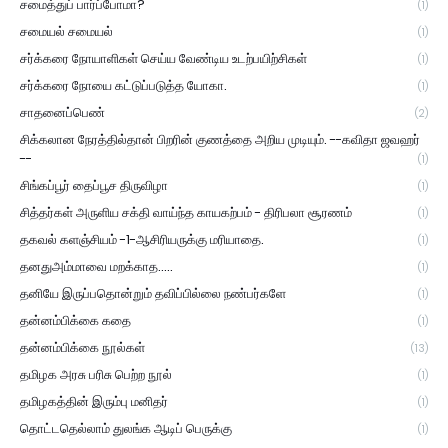
சமைத்துப் பார்ப்போமா?
(1)
சமையல் சமையல்
(1)
சர்க்கரை நோயாளிகள் செய்ய வேண்டிய உடற்பயிற்சிகள்
(1)
சர்க்கரை நோயை கட்டுப்படுத்த யோகா.
(1)
சாதனைப்பெண்
(2)
சிக்கலான நேரத்தில்தான் பிறரின் குணத்தை அறிய முடியும். --கவிதா ஜவஹர்
--
(1)
சிங்கப்பூர் தைப்பூச திருவிழா
(1)
சித்தர்கள் அருளிய சக்தி வாய்ந்த காயகற்பம் - திரிபலா சூரணம்
(1)
தகவல் களஞ்சியம் -1-ஆசிரியருக்கு மரியாதை.
(1)
தனதுஅம்மாவை மறக்காத.....
(1)
தனியே இருப்பதொன்றும் தவிப்பில்லை நண்பர்களே
(1)
தன்னம்பிக்கை கதை
(1)
தன்னம்பிக்கை நூல்கள்
(13)
தமிழக அரசு பரிசு பெற்ற நூல்
(1)
தமிழகத்தின் இரும்பு மனிதர்
(1)
தொட்டதெல்லாம் துலங்க ஆடிப் பெருக்கு
(1)