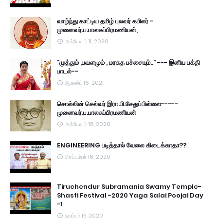
வாழ்ந்து காட்டிய தமிழ் புலவர் கபிலர் -
முனைவர்.ப.பாலசுப்பிரமணியன்,
அக்டோபர் 11, 2020
"முத்தும் ,பவளமும் , மரகத பச்சையும்.." --- இனிய பக்தி
பாடல்--
ஆகஸ்ட் 16, 2021
சொல்லின் செல்வர் இரா.பி.சேதுப்பிள்ளை-----
முனைவர்.ப.பாலசுப்பிரமணியன்
அக்டோபர் 18, 2020
ENGINEERING படித்தால் வேலை கிடைக்காதா??
செப்டம்பர் 16, 2020
Tiruchendur Subramania Swamy Temple-
Shasti Festival -2020 Yaga Salai Poojai Day
-1
நவம்பர் 15, 2020