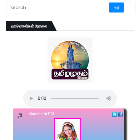
வானொலிகள் நேரலை