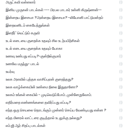
அருட்கவி வள்ளலார்
(1)
இனிய முருகன் பாடல்கள் --- பிரபல பாடகர் உன்னி கிருஷ்ணன்--
(1)
இன்றைய இசையா ?அன்றைய இசையா? -லியோனி பாட்டுமன்றம்
(1)
இறைவனிடம் கையேந்துங்கள்
(1)
இளநீர்' வெட்டும் கருவி
(1)
உடல் எடையை குறைக்க உதவும் சில உடற்பயிற்சிகள்
(1)
உடல் எடையை குறைக்க உதவும் யோகா
(1)
உணவு உண்பது எப்படி?-குன்றில்குமார்
(1)
உணவே மருந்து- பாடல்
(1)
உயர்வு
(1)
உலக அளவில் புத்தக வாசிப்புஏன் குறைந்தது?
(1)
உலக வாழ்க்கையின் உண்மை நிலை இதுதானோ?
(1)
உலகம் உங்கள் கையில் - முடிவெடுப்போம்..முன்னேறுவோம்.
(1)
எதிர்மறை எண்ணங்களை தவிர்ப்பது எப்படி?
(1)
எந்த ஒரு செயலை தொடங்கும் முன்னர் செய்ய வேண்டியது என்ன ?
(1)
எந்த மினரல் வாட்டரை குடித்தால் உடலுக்கு நல்லது?
(1)
எம்.ஜி.ஆர் சிறப்பு பாடல்கள்
(1)