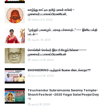
வாழ்ந்து காட்டிய தமிழ் புலவர் கபிலர் -
முனைவர்.ப.பாலசுப்பிரமணியன்,
அக்டோபர் 11, 2020
"முத்தும் ,பவளமும் , மரகத பச்சையும்.." --- இனிய பக்தி
பாடல்--
ஆகஸ்ட் 16, 2021
சொல்லின் செல்வர் இரா.பி.சேதுப்பிள்ளை-----
முனைவர்.ப.பாலசுப்பிரமணியன்
அக்டோபர் 18, 2020
ENGINEERING படித்தால் வேலை கிடைக்காதா??
செப்டம்பர் 16, 2020
Tiruchendur Subramania Swamy Temple-
Shasti Festival -2020 Yaga Salai Poojai Day
-1
நவம்பர் 15, 2020