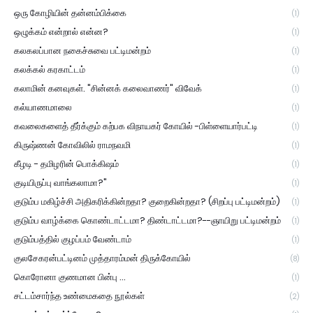
ஒரு கோழியின் தன்னம்பிக்கை
(1)
ஒழுக்கம் என்றால் என்ன?
(1)
கலகலப்பான நகைச்சுவை பட்டிமன்றம்
(1)
கலக்கல் கரகாட்டம்
(1)
கலாமின் கனவுகள். "சின்னக் கலைவாணர்" விவேக்
(1)
கல்யாணமாலை
(1)
கவலைகளைத் தீர்க்கும் கற்பக விநாயகர் கோயில் -பிள்ளையார்பட்டி
(1)
கிருஷ்ணன் கோவிலில் ராமநவமி
(1)
கீழடி - தமிழரின் பொக்கிஷம்
(1)
குடியிருப்பு வாங்கலாமா?"
(1)
குடும்ப மகிழ்ச்சி அதிகரிக்கின்றதா? குறைகின்றதா? (சிறப்பு பட்டிமன்றம்)
(1)
குடும்ப வாழ்க்கை கொண்டாட்டமா? திண்டாட்டமா?--ஞாயிறு பட்டிமன்றம்
(1)
குடும்பத்தில் குழப்பம் வேண்டாம்
(1)
குலசேகரன்பட்டினம் முத்தாரம்மன் திருக்கோயில்
(8)
கொரோனா குணமான பின்பு ...
(1)
சட்டம்சார்ந்த உண்மைகதை நூல்கள்
(2)