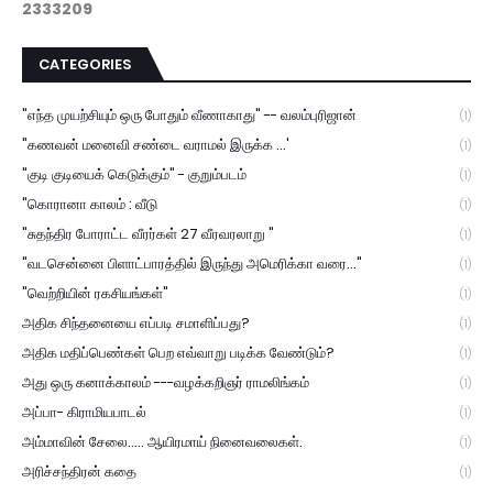
2
3
3
3
2
0
9
CATEGORIES
"எந்த முயற்சியும் ஒரு போதும் வீணாகாது" -- வலம்புரிஜான்
(1)
"கணவன் மனைவி சண்டை வராமல் இருக்க ...'
(1)
"குடி குடியைக் கெடுக்கும்" - குறும்படம்
(1)
"கொரானா காலம் : வீடு
(1)
"சுதந்திர போராட்ட வீரர்கள் 27 வீரவரலாறு "
(1)
"வடசென்னை பிளாட்பாரத்தில் இருந்து அமெரிக்கா வரை..."
(1)
"வெற்றியின் ரகசியங்கள்"
(1)
அதிக சிந்தனையை எப்படி சமாளிப்பது?
(1)
அதிக மதிப்பெண்கள் பெற எவ்வாறு படிக்க வேண்டும்?
(1)
அது ஒரு கனாக்காலம் ---வழக்கறிஞர் ராமலிங்கம்
(1)
அப்பா- கிராமியபாடல்
(1)
அம்மாவின் சேலை..... ஆயிரமாய் நினைவலைகள்.
(1)
அரிச்சந்திரன் கதை
(1)