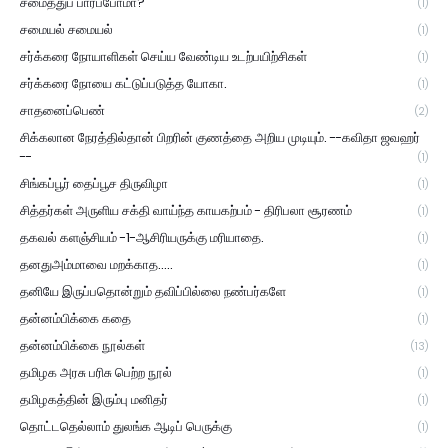
சமைத்துப் பார்ப்போமா?
(1)
சமையல் சமையல்
(1)
சர்க்கரை நோயாளிகள் செய்ய வேண்டிய உடற்பயிற்சிகள்
(1)
சர்க்கரை நோயை கட்டுப்படுத்த யோகா.
(1)
சாதனைப்பெண்
(2)
சிக்கலான நேரத்தில்தான் பிறரின் குணத்தை அறிய முடியும். --கவிதா ஜவஹர்
--
(1)
சிங்கப்பூர் தைப்பூச திருவிழா
(1)
சித்தர்கள் அருளிய சக்தி வாய்ந்த காயகற்பம் - திரிபலா சூரணம்
(1)
தகவல் களஞ்சியம் -1-ஆசிரியருக்கு மரியாதை.
(1)
தனதுஅம்மாவை மறக்காத.....
(1)
தனியே இருப்பதொன்றும் தவிப்பில்லை நண்பர்களே
(1)
தன்னம்பிக்கை கதை
(1)
தன்னம்பிக்கை நூல்கள்
(13)
தமிழக அரசு பரிசு பெற்ற நூல்
(1)
தமிழகத்தின் இரும்பு மனிதர்
(1)
தொட்டதெல்லாம் துலங்க ஆடிப் பெருக்கு
(1)