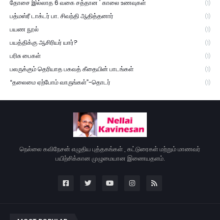
தோசை இல்லாத 6 வகை சத்தான ' காலை உணவுகள்
(1)
பத்மஸ்ரீ டாக்டர் பா. சிவந்தி ஆதித்தனார்
(1)
பயண நூல்
(1)
பயத்திக்கு ஆசிரியர் யார்?
(1)
பரிசு பைகள்
(1)
பலருக்கும் தெரியாத பகவத் கீதையின் பாடங்கள்
(1)
“தலைமை ஏற்போம் வாருங்கள்”-தொடர்
(1)
நெல்லை கவிநேசன் எழுதிய புத்தகங்கள் , கட்டுரைகள் மற்றும் மாணவர்
பயிற்சிக்கான முழுமையான இணையதளம்.