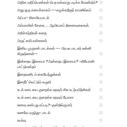
அதிக மதிப்பெண்கள் பெற எவ்வாறு படிக்க வேண்டும்?
(1)
அது ஒரு கனாக்காலம் ---வழக்கறிஞர் ராமலிங்கம்
(1)
அப்பா- கிராமியபாடல்
(1)
அம்மாவின் சேலை..... ஆயிரமாய் நினைவலைகள்.
(1)
அரிச்சந்திரன் கதை
(1)
அருட்கவி வள்ளலார்
(1)
இனிய முருகன் பாடல்கள் --- பிரபல பாடகர் உன்னி
கிருஷ்ணன்--
(1)
இன்றைய இசையா ?அன்றைய இசையா? -லியோனி
பாட்டுமன்றம்
(1)
இறைவனிடம் கையேந்துங்கள்
(1)
இளநீர்' வெட்டும் கருவி
(1)
உடல் எடையை குறைக்க உதவும் சில உடற்பயிற்சிகள்
(1)
உடல் எடையை குறைக்க உதவும் யோகா
(1)
உணவு உண்பது எப்படி?-குன்றில்குமார்
(1)
உணவே மருந்து- பாடல்
(1)
உயர்வு
(1)