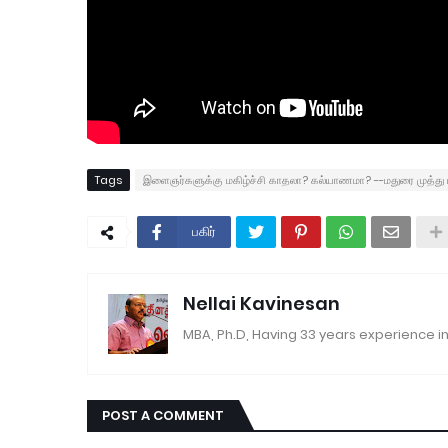
Tags
இளைஞர்களுக்கு மகிழ்ச்சி காதலா? கல்யாணமா? --மதுரை முத்து ப
பகிர்
Nellai Kavinesan
MBA, Ph.D, Having 33 years experience in
POST A COMMENT