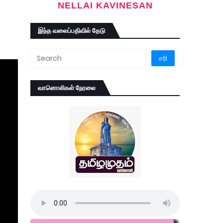
NELLAI KAVINESAN
இந்த வலைப்பதிவில் தேடு
வானொலிகள் நேரலை