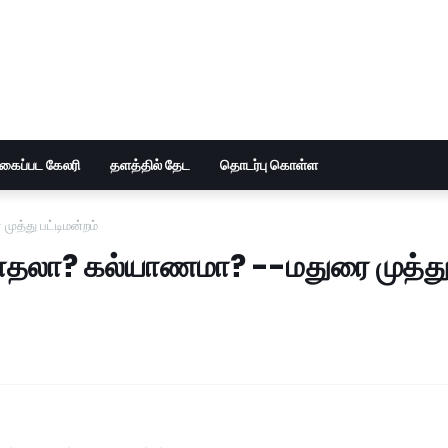
ுகைப்பட கேலரி
தளத்தில் தேட
தொடர்பு கொள்ள
த்து பட்டிமன்றம்
காதலா? கல்யாணமா? --மதுரை முத்த