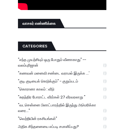
வாசகர் எண்ணிக்கை
CATEGORIES
"எந்த முயற்சியும் ஒரு போதும் வீணாகாது" --
வலம்புரிஜான்
(1)
"கணவன் மனைவி சண்டை வராமல் இருக்க ...'
(1)
"குடி குடியைக் கெடுக்கும்" - குறும்படம்
(1)
"கொரானா காலம் : வீடு
(1)
"சுதந்திர போராட்ட வீரர்கள் 27 வீரவரலாறு "
(1)
"வடசென்னை பிளாட்பாரத்தில் இருந்து அமெரிக்கா
வரை..."
(1)
"வெற்றியின் ரகசியங்கள்"
(1)
அதிக சிந்தனையை எப்படி சமாளிப்பது?
(1)