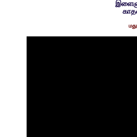
இளைஞர்
காத
மது