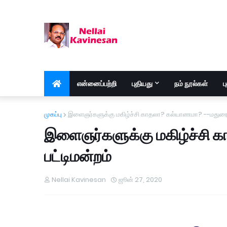
என்னைப்பற்றி
புதியது
நம் நூல்கள்
ப
முகப்பு
இளைஞர்களுக்கு மகிழ்ச்சி காதலா? கல்யாணமா? --மதுரை மு
இளைஞர்களுக்கு மகிழ்ச்சி 
பட்டிமன்றம்
Nellai Kavinesan
ஜூன் 27, 2020