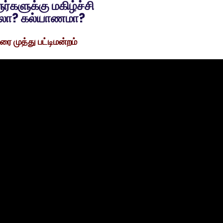
களுக்கு மகிழ்ச்சி
லா? கல்யாணமா?
ரை முத்து பட்டிமன்றம்