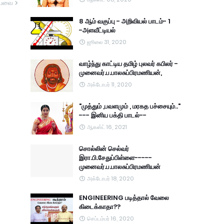
யவை
8 ஆம் வகுப்பு - அறிவியல் பாடம்- 1
-அளவீட்டியல்
ஜூலை 31, 2020
வாழ்ந்து காட்டிய தமிழ் புலவர் கபிலர் -
முனைவர்.ப.பாலசுப்பிரமணியன்,
அக்டோபர் 11, 2020
"முத்தும் ,பவளமும் , மரகத பச்சையும்.."
--- இனிய பக்தி பாடல்--
ஆகஸ்ட் 16, 2021
சொல்லின் செல்வர்
இரா.பி.சேதுப்பிள்ளை-----
முனைவர்.ப.பாலசுப்பிரமணியன்
அக்டோபர் 18, 2020
ENGINEERING படித்தால் வேலை
கிடைக்காதா??
செப்டம்பர் 16, 2020