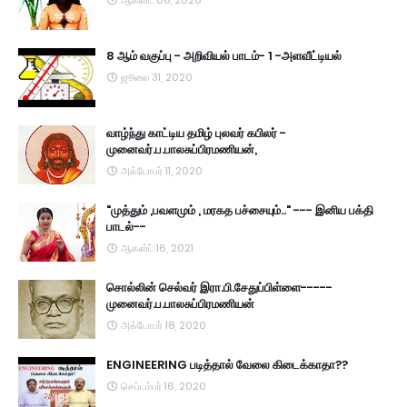
ஆகஸ்ட் 08, 2020
8 ஆம் வகுப்பு - அறிவியல் பாடம்- 1 -அளவீட்டியல்
ஜூலை 31, 2020
வாழ்ந்து காட்டிய தமிழ் புலவர் கபிலர் -
முனைவர்.ப.பாலசுப்பிரமணியன்,
அக்டோபர் 11, 2020
"முத்தும் ,பவளமும் , மரகத பச்சையும்.." --- இனிய பக்தி
பாடல்--
ஆகஸ்ட் 16, 2021
சொல்லின் செல்வர் இரா.பி.சேதுப்பிள்ளை-----
முனைவர்.ப.பாலசுப்பிரமணியன்
அக்டோபர் 18, 2020
ENGINEERING படித்தால் வேலை கிடைக்காதா??
செப்டம்பர் 16, 2020