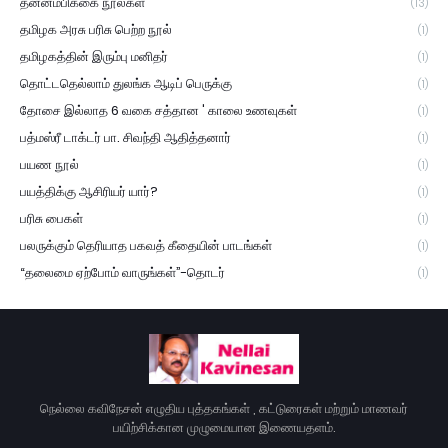
தன்னம்பிக்கை நூல்கள்
(13)
தமிழக அரசு பரிசு பெற்ற நூல்
(1)
தமிழகத்தின் இரும்பு மனிதர்
(1)
தொட்டதெல்லாம் துலங்க ஆடிப் பெருக்கு
(1)
தோசை இல்லாத 6 வகை சத்தான ' காலை உணவுகள்
(1)
பத்மஸ்ரீ டாக்டர் பா. சிவந்தி ஆதித்தனார்
(1)
பயண நூல்
(1)
பயத்திக்கு ஆசிரியர் யார்?
(1)
பரிசு பைகள்
(1)
பலருக்கும் தெரியாத பகவத் கீதையின் பாடங்கள்
(1)
“தலைமை ஏற்போம் வாருங்கள்”-தொடர்
(1)
நெல்லை கவிநேசன் எழுதிய புத்தகங்கள் , கட்டுரைகள் மற்றும் மாணவர்
பயிற்சிக்கான முழுமையான இணையதளம்.