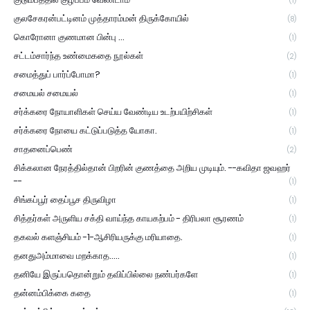
(1)
குலசேகரன்பட்டினம் முத்தாரம்மன் திருக்கோயில்
(8)
கொரோனா குணமான பின்பு ...
(1)
சட்டம்சார்ந்த உண்மைகதை நூல்கள்
(2)
சமைத்துப் பார்ப்போமா?
(1)
சமையல் சமையல்
(1)
சர்க்கரை நோயாளிகள் செய்ய வேண்டிய உடற்பயிற்சிகள்
(1)
சர்க்கரை நோயை கட்டுப்படுத்த யோகா.
(1)
சாதனைப்பெண்
(2)
சிக்கலான நேரத்தில்தான் பிறரின் குணத்தை அறிய முடியும். --கவிதா ஜவஹர்
--
(1)
சிங்கப்பூர் தைப்பூச திருவிழா
(1)
சித்தர்கள் அருளிய சக்தி வாய்ந்த காயகற்பம் - திரிபலா சூரணம்
(1)
தகவல் களஞ்சியம் -1-ஆசிரியருக்கு மரியாதை.
(1)
தனதுஅம்மாவை மறக்காத.....
(1)
தனியே இருப்பதொன்றும் தவிப்பில்லை நண்பர்களே
(1)
தன்னம்பிக்கை கதை
(1)