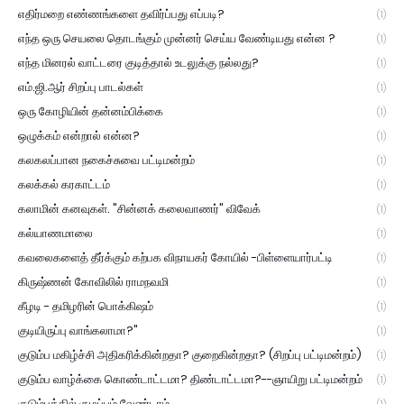
எதிர்மறை எண்ணங்களை தவிர்ப்பது எப்படி?
(1)
எந்த ஒரு செயலை தொடங்கும் முன்னர் செய்ய வேண்டியது என்ன ?
(1)
எந்த மினரல் வாட்டரை குடித்தால் உடலுக்கு நல்லது?
(1)
எம்.ஜி.ஆர் சிறப்பு பாடல்கள்
(1)
ஒரு கோழியின் தன்னம்பிக்கை
(1)
ஒழுக்கம் என்றால் என்ன?
(1)
கலகலப்பான நகைச்சுவை பட்டிமன்றம்
(1)
கலக்கல் கரகாட்டம்
(1)
கலாமின் கனவுகள். "சின்னக் கலைவாணர்" விவேக்
(1)
கல்யாணமாலை
(1)
கவலைகளைத் தீர்க்கும் கற்பக விநாயகர் கோயில் -பிள்ளையார்பட்டி
(1)
கிருஷ்ணன் கோவிலில் ராமநவமி
(1)
கீழடி - தமிழரின் பொக்கிஷம்
(1)
குடியிருப்பு வாங்கலாமா?"
(1)
குடும்ப மகிழ்ச்சி அதிகரிக்கின்றதா? குறைகின்றதா? (சிறப்பு பட்டிமன்றம்)
(1)
குடும்ப வாழ்க்கை கொண்டாட்டமா? திண்டாட்டமா?--ஞாயிறு பட்டிமன்றம்
(1)
குடும்பத்தில் குழப்பம் வேண்டாம்