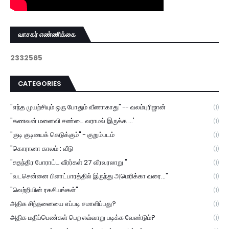
வாசகர் எண்ணிக்கை
2
3
3
2
5
6
5
CATEGORIES
"எந்த முயற்சியும் ஒரு போதும் வீணாகாது" -- வலம்புரிஜான்
(1)
"கணவன் மனைவி சண்டை வராமல் இருக்க ...'
(1)
"குடி குடியைக் கெடுக்கும்" - குறும்படம்
(1)
"கொரானா காலம் : வீடு
(1)
"சுதந்திர போராட்ட வீரர்கள் 27 வீரவரலாறு "
(1)
"வடசென்னை பிளாட்பாரத்தில் இருந்து அமெரிக்கா வரை..."
(1)
"வெற்றியின் ரகசியங்கள்"
(1)
அதிக சிந்தனையை எப்படி சமாளிப்பது?
(1)
அதிக மதிப்பெண்கள் பெற எவ்வாறு படிக்க வேண்டும்?
(1)