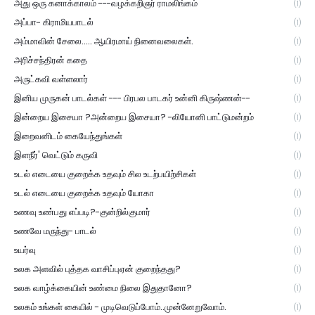
அது ஒரு கனாக்காலம் ---வழக்கறிஞர் ராமலிங்கம்
(1)
அப்பா- கிராமியபாடல்
(1)
அம்மாவின் சேலை..... ஆயிரமாய் நினைவலைகள்.
(1)
அரிச்சந்திரன் கதை
(1)
அருட்கவி வள்ளலார்
(1)
இனிய முருகன் பாடல்கள் --- பிரபல பாடகர் உன்னி கிருஷ்ணன்--
(1)
இன்றைய இசையா ?அன்றைய இசையா? -லியோனி பாட்டுமன்றம்
(1)
இறைவனிடம் கையேந்துங்கள்
(1)
இளநீர்' வெட்டும் கருவி
(1)
உடல் எடையை குறைக்க உதவும் சில உடற்பயிற்சிகள்
(1)
உடல் எடையை குறைக்க உதவும் யோகா
(1)
உணவு உண்பது எப்படி?-குன்றில்குமார்
(1)
உணவே மருந்து- பாடல்
(1)
உயர்வு
(1)
உலக அளவில் புத்தக வாசிப்புஏன் குறைந்தது?
(1)
உலக வாழ்க்கையின் உண்மை நிலை இதுதானோ?
(1)
உலகம் உங்கள் கையில் - முடிவெடுப்போம்..முன்னேறுவோம்.
(1)