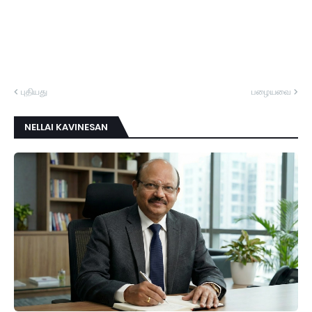
புதியது
பழையவை
NELLAI KAVINESAN