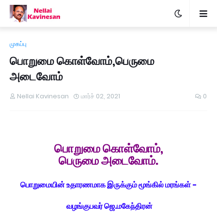
முகப்பு
பொறுமை கொள்வோம்,பெருமை
அடைவோம்
Nellai Kavinesan
மார்ச் 02, 2021
0
பொறுமை கொள்வோம்,
பெருமை அடைவோம்.
பொறுமையின் உதாரணமாக இருக்கும் மூங்கில் மரங்கள் -
வழங்குபவர் ஜெ.மகேந்திரன்