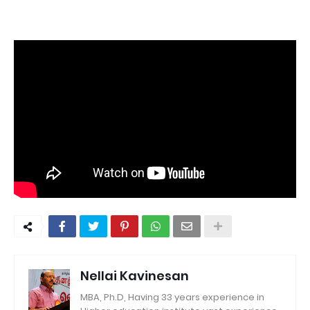
Nellai Kavinesan
MBA, Ph.D, Having 33 years experience in