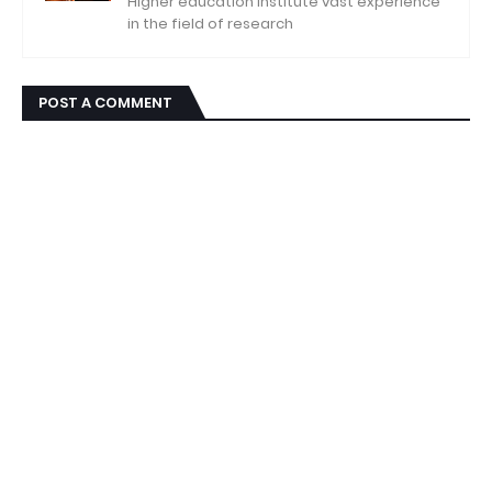
Higher education institute vast experience
in the field of research
POST A COMMENT