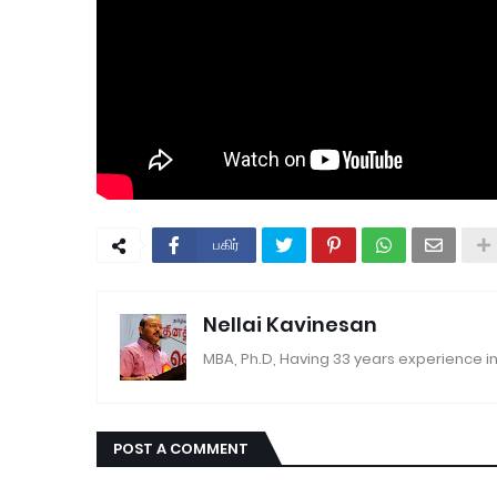
பகிர்
Nellai Kavinesan
MBA, Ph.D, Having 33 years experience in
POST A COMMENT