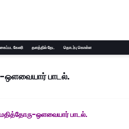
ுகைப்பட கேலரி
தளத்தில் தேட
தொடர்பு கொள்ள
ரு-ஒளவையார் பாடல்.
் மதித்தோரு-ஒளவையார் பாடல்.