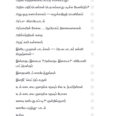
அதிக சிந்தனையை எப்படி சமாளிப்பது?
(1)
அதிக மதிப்பெண்கள் பெற எவ்வாறு படிக்க வேண்டும்?
(1)
அது ஒரு கனாக்காலம் ---வழக்கறிஞர் ராமலிங்கம்
(1)
அப்பா- கிராமியபாடல்
(1)
அம்மாவின் சேலை..... ஆயிரமாய் நினைவலைகள்.
(1)
அரிச்சந்திரன் கதை
(1)
அருட்கவி வள்ளலார்
(1)
இனிய முருகன் பாடல்கள் --- பிரபல பாடகர் உன்னி
கிருஷ்ணன்--
(1)
இன்றைய இசையா ?அன்றைய இசையா? -லியோனி
பாட்டுமன்றம்
(1)
இறைவனிடம் கையேந்துங்கள்
(1)
இளநீர்' வெட்டும் கருவி
(1)
உடல் எடையை குறைக்க உதவும் சில உடற்பயிற்சிகள்
(1)
உடல் எடையை குறைக்க உதவும் யோகா
(1)
உணவு உண்பது எப்படி?-குன்றில்குமார்
(1)
உணவே மருந்து- பாடல்
(1)
உயர்வு
(1)