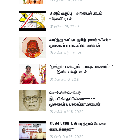
8 ஆம் வகுப்பு - அறிவியல் பாடம்- 1
-அளவீட்டியல்
ஜூலை 31, 2020
வாழ்ந்து காட்டிய தமிழ் புலவர் கபிலர் -
முனைவர்.ப.பாலசுப்பிரமணியன்,
அக்டோபர் 11, 2020
"முத்தும் ,பவளமும் , மரகத பச்சையும்.."
--- இனிய பக்தி பாடல்--
ஆகஸ்ட் 16, 2021
சொல்லின் செல்வர்
இரா.பி.சேதுப்பிள்ளை-----
முனைவர்.ப.பாலசுப்பிரமணியன்
அக்டோபர் 18, 2020
ENGINEERING படித்தால் வேலை
கிடைக்காதா??
செப்டம்பர் 16, 2020