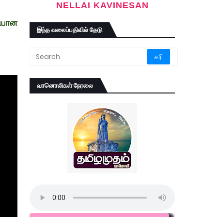
NELLAI KAVINESAN
ையான
இந்த வலைப்பதிவில் தேடு
வானொலிகள் நேரலை