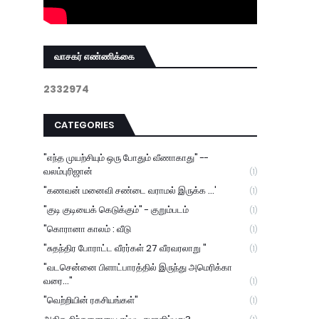
வாசகர் எண்ணிக்கை
2
3
3
2
9
7
4
CATEGORIES
"எந்த முயற்சியும் ஒரு போதும் வீணாகாது" --
வலம்புரிஜான்
(1)
"கணவன் மனைவி சண்டை வராமல் இருக்க ...'
(1)
"குடி குடியைக் கெடுக்கும்" - குறும்படம்
(1)
"கொரானா காலம் : வீடு
(1)
"சுதந்திர போராட்ட வீரர்கள் 27 வீரவரலாறு "
(1)
"வடசென்னை பிளாட்பாரத்தில் இருந்து அமெரிக்கா
வரை..."
(1)
"வெற்றியின் ரகசியங்கள்"
(1)