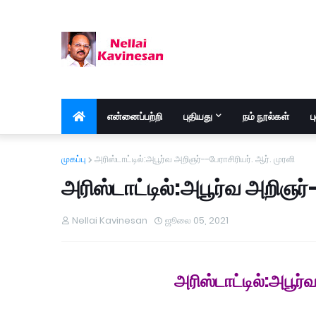
என்னைப்பற்றி
புதியது
நம் நூல்கள்
ப
முகப்பு
அரிஸ்டாட்டில்:அபூர்வ அறிஞர்--பேராசிரியர். ஆர். முரளி
அரிஸ்டாட்டில்:அபூர்வ அறிஞர்-
Nellai Kavinesan
ஜூலை 05, 2021
அரிஸ்டாட்டில்:அபூர்வ