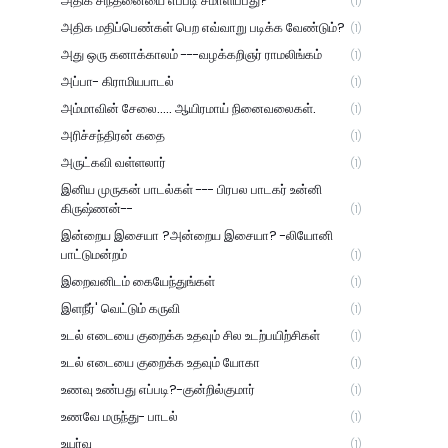
அதிக சிந்தனையை எப்படி சமாளிப்பது?
(1)
அதிக மதிப்பெண்கள் பெற எவ்வாறு படிக்க வேண்டும்?
(1)
அது ஒரு கனாக்காலம் ---வழக்கறிஞர் ராமலிங்கம்
(1)
அப்பா- கிராமியபாடல்
(1)
அம்மாவின் சேலை..... ஆயிரமாய் நினைவலைகள்.
(1)
அரிச்சந்திரன் கதை
(1)
அருட்கவி வள்ளலார்
(1)
இனிய முருகன் பாடல்கள் --- பிரபல பாடகர் உன்னி
கிருஷ்ணன்--
(1)
இன்றைய இசையா ?அன்றைய இசையா? -லியோனி
பாட்டுமன்றம்
(1)
இறைவனிடம் கையேந்துங்கள்
(1)
இளநீர்' வெட்டும் கருவி
(1)
உடல் எடையை குறைக்க உதவும் சில உடற்பயிற்சிகள்
(1)
உடல் எடையை குறைக்க உதவும் யோகா
(1)
உணவு உண்பது எப்படி?-குன்றில்குமார்
(1)
உணவே மருந்து- பாடல்
(1)
உயர்வு
(1)