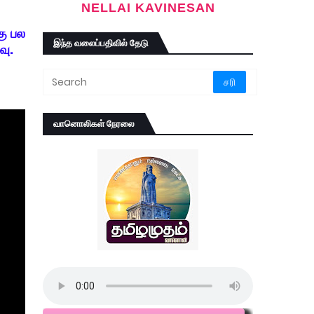
NELLAI KAVINESAN
கு பல
இந்த வலைப்பதிவில் தேடு
வு.
வானொலிகள் நேரலை