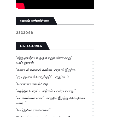
வாசகர் எண்ணிக்கை
2
3
3
3
0
4
6
CATEGORIES
"எந்த முயற்சியும் ஒரு போதும் வீணாகாது" --
வலம்புரிஜான்
(1)
"கணவன் மனைவி சண்டை வராமல் இருக்க ...'
(1)
"குடி குடியைக் கெடுக்கும்" - குறும்படம்
(1)
"கொரானா காலம் : வீடு
(1)
"சுதந்திர போராட்ட வீரர்கள் 27 வீரவரலாறு "
(1)
"வடசென்னை பிளாட்பாரத்தில் இருந்து அமெரிக்கா
வரை..."
(1)
"வெற்றியின் ரகசியங்கள்"
(1)