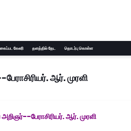
ுகைப்பட கேலரி
தளத்தில் தேட
தொடர்பு கொள்ள
-பேராசிரியர். ஆர். முரளி
 அறிஞர்--பேராசிரியர். ஆர். முரளி