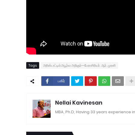
Tags
அரிஸ்டாட்டில்:அபூர்வ அறிஞர்--பேராசிரியர். ஆர். முரளி
பகிர்
Nellai Kavinesan
MBA, Ph.D, Having 33 years experience in