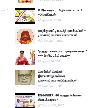
8 ஆம் வகுப்பு - அறிவியல் பாடம்- 1
யவை
-அளவீட்டியல்
ஜூலை 31, 2020
வாழ்ந்து காட்டிய தமிழ் புலவர் கபிலர் -
முனைவர்.ப.பாலசுப்பிரமணியன்,
அக்டோபர் 11, 2020
"முத்தும் ,பவளமும் , மரகத பச்சையும்.."
--- இனிய பக்தி பாடல்--
ஆகஸ்ட் 16, 2021
சொல்லின் செல்வர்
இரா.பி.சேதுப்பிள்ளை-----
முனைவர்.ப.பாலசுப்பிரமணியன்
அக்டோபர் 18, 2020
ENGINEERING படித்தால் வேலை
கிடைக்காதா??
செப்டம்பர் 16, 2020