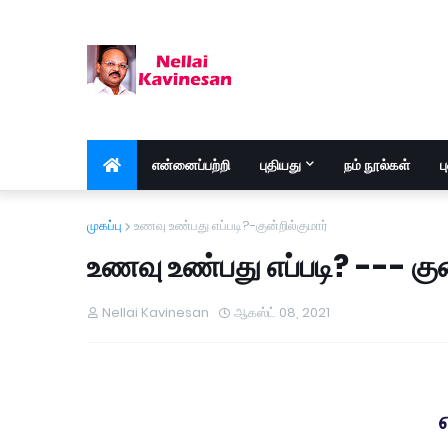
என்னைப்பற்றி
புதியது
நம் நூல்கள்
ப
முகப்பு
உணவு உண்பது எப்படி?-குன்றில்குமார்
உணவு உண்பது எப்படி? --- குன
Nellai Kavinesan
ஆகஸ்ட் 08, 2021
எ