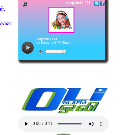
ர்.
்கான