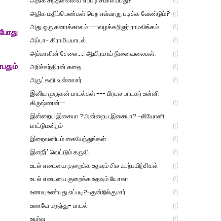
அதிக சிந்தனையை எப்படி சமாளிப்பது?
(1)
அதிக மதிப்பெண்கள் பெற எவ்வாறு படிக்க வேண்டும்?
(1)
அது ஒரு கனாக்காலம் ---வழக்கறிஞர் ராமலிங்கம்
(1)
்போது
அப்பா- கிராமியபாடல்
(1)
அம்மாவின் சேலை..... ஆயிரமாய் நினைவலைகள்.
(1)
பதும்
அரிச்சந்திரன் கதை
(1)
அருட்கவி வள்ளலார்
(1)
இனிய முருகன் பாடல்கள் --- பிரபல பாடகர் உன்னி
கிருஷ்ணன்--
(1)
இன்றைய இசையா ?அன்றைய இசையா? -லியோனி
பாட்டுமன்றம்
(1)
இறைவனிடம் கையேந்துங்கள்
(1)
இளநீர்' வெட்டும் கருவி
(1)
உடல் எடையை குறைக்க உதவும் சில உடற்பயிற்சிகள்
(1)
உடல் எடையை குறைக்க உதவும் யோகா
(1)
உணவு உண்பது எப்படி?-குன்றில்குமார்
(1)
உணவே மருந்து- பாடல்
(1)
உயர்வு
(1)