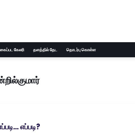
ுகைப்பட கேலரி
தளத்தில் தேட
தொடர்பு கொள்ள
்றில்குமார்
ப்படி... எப்படி?