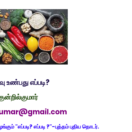
ு உண்பது எப்படி?
குன்றில்குமார்
lkumar@gmail.com
ங்கும் "எப்படி? எப்படி ?"-புத்தம் புதிய தொடர்.