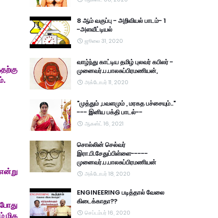
8 ஆம் வகுப்பு - அறிவியல் பாடம்- 1
-அளவீட்டியல்
ஜூலை 31, 2020
வாழ்ந்து காட்டிய தமிழ் புலவர் கபிலர் -
தற்கு
முனைவர்.ப.பாலசுப்பிரமணியன்,
்.
அக்டோபர் 11, 2020
"முத்தும் ,பவளமும் , மரகத பச்சையும்.."
--- இனிய பக்தி பாடல்--
ஆகஸ்ட் 16, 2021
சொல்லின் செல்வர்
இரா.பி.சேதுப்பிள்ளை-----
முனைவர்.ப.பாலசுப்பிரமணியன்
என்று
அக்டோபர் 18, 2020
ENGINEERING படித்தால் வேலை
கிடைக்காதா??
்போது
செப்டம்பர் 16, 2020
் மிக