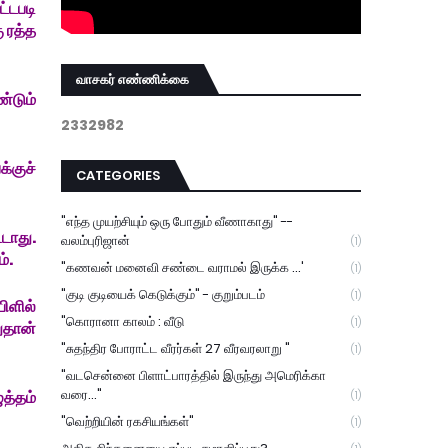
்டபடி
ு ரத்த
வாசகர் எண்ணிக்கை
ண்டும்
2
3
3
2
9
8
2
க்குச்
CATEGORIES
"எந்த முயற்சியும் ஒரு போதும் வீணாகாது" --
டாது.
வலம்புரிஜான்
(1)
்.
"கணவன் மனைவி சண்டை வராமல் இருக்க ...'
(1)
"குடி குடியைக் கெடுக்கும்" - குறும்படம்
(1)
ிளில்
"கொரானா காலம் : வீடு
(1)
துதான்
"சுதந்திர போராட்ட வீரர்கள் 27 வீரவரலாறு "
(1)
"வடசென்னை பிளாட்பாரத்தில் இருந்து அமெரிக்கா
வரை..."
த்தம்
(1)
"வெற்றியின் ரகசியங்கள்"
(1)