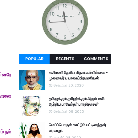
POPULAR
RECENTS
COMMENTS
கவிமணி தேசிய விநாயகம் பிள்ளை -
ன்னரே
முனைவர்.ப.பாலசுப்பிரமணியன்
செப்டம்பர் 20, 2020
 நாளை
தமிழுக்கும் தமிழர்க்கும் அரும்பணி
ஆற்றிய பாவேந்தர் பாரதிதாசன்
செப்டம்பர் 06, 2020
மெய்ப்பொருள் காட்டும் பட்டினத்தார்
வரலாறு.
் நம்
ஆகஸ்ட் 08, 2020