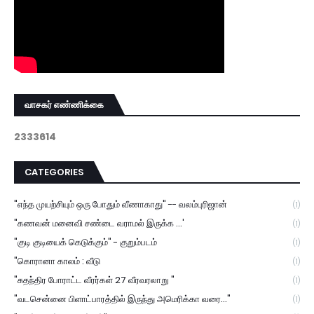
வாசகர் எண்ணிக்கை
2
3
3
3
6
1
4
CATEGORIES
"எந்த முயற்சியும் ஒரு போதும் வீணாகாது" -- வலம்புரிஜான்
(1)
"கணவன் மனைவி சண்டை வராமல் இருக்க ...'
(1)
"குடி குடியைக் கெடுக்கும்" - குறும்படம்
(1)
"கொரானா காலம் : வீடு
(1)
"சுதந்திர போராட்ட வீரர்கள் 27 வீரவரலாறு "
(1)
"வடசென்னை பிளாட்பாரத்தில் இருந்து அமெரிக்கா வரை..."
(1)