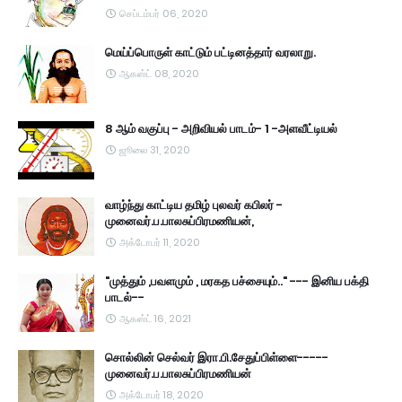
செப்டம்பர் 06, 2020
மெய்ப்பொருள் காட்டும் பட்டினத்தார் வரலாறு.
ஆகஸ்ட் 08, 2020
8 ஆம் வகுப்பு - அறிவியல் பாடம்- 1 -அளவீட்டியல்
ஜூலை 31, 2020
வாழ்ந்து காட்டிய தமிழ் புலவர் கபிலர் -
முனைவர்.ப.பாலசுப்பிரமணியன்,
அக்டோபர் 11, 2020
"முத்தும் ,பவளமும் , மரகத பச்சையும்.." --- இனிய பக்தி
பாடல்--
ஆகஸ்ட் 16, 2021
சொல்லின் செல்வர் இரா.பி.சேதுப்பிள்ளை-----
முனைவர்.ப.பாலசுப்பிரமணியன்
அக்டோபர் 18, 2020