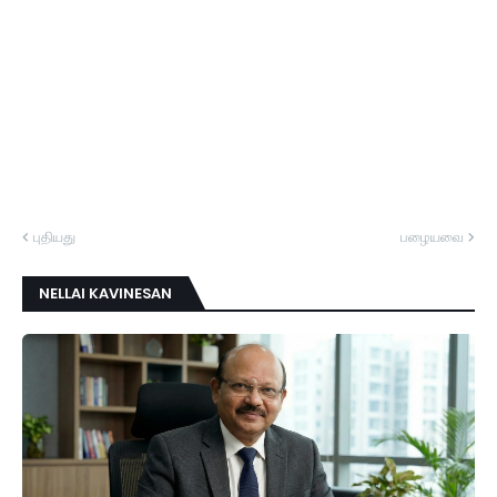
புதியது
பழையவை
NELLAI KAVINESAN