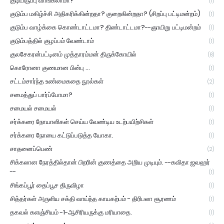
குடியிருப்பு வாங்கலாமா?"
(1)
குடும்ப மகிழ்ச்சி அதிகரிக்கின்றதா? குறைகின்றதா? (சிறப்பு பட்டிமன்றம்)
(1)
குடும்ப வாழ்க்கை கொண்டாட்டமா? திண்டாட்டமா?--ஞாயிறு பட்டிமன்றம்
(1)
குடும்பத்தில் குழப்பம் வேண்டாம்
(1)
குலசேகரன்பட்டினம் முத்தாரம்மன் திருக்கோயில்
(8)
கொரோனா குணமான பின்பு ...
(1)
சட்டம்சார்ந்த உண்மைகதை நூல்கள்
(2)
சமைத்துப் பார்ப்போமா?
(1)
சமையல் சமையல்
(1)
சர்க்கரை நோயாளிகள் செய்ய வேண்டிய உடற்பயிற்சிகள்
(1)
சர்க்கரை நோயை கட்டுப்படுத்த யோகா.
(1)
சாதனைப்பெண்
(2)
சிக்கலான நேரத்தில்தான் பிறரின் குணத்தை அறிய முடியும். --கவிதா ஜவஹர்
--
(1)
சிங்கப்பூர் தைப்பூச திருவிழா
(1)
சித்தர்கள் அருளிய சக்தி வாய்ந்த காயகற்பம் - திரிபலா சூரணம்
(1)
தகவல் களஞ்சியம் -1-ஆசிரியருக்கு மரியாதை.
(1)