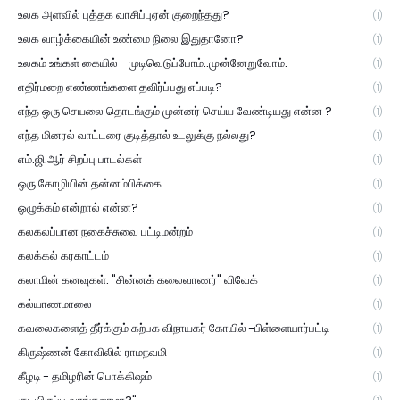
உலக அளவில் புத்தக வாசிப்புஏன் குறைந்தது?
(1)
உலக வாழ்க்கையின் உண்மை நிலை இதுதானோ?
(1)
உலகம் உங்கள் கையில் - முடிவெடுப்போம்..முன்னேறுவோம்.
(1)
எதிர்மறை எண்ணங்களை தவிர்ப்பது எப்படி?
(1)
எந்த ஒரு செயலை தொடங்கும் முன்னர் செய்ய வேண்டியது என்ன ?
(1)
எந்த மினரல் வாட்டரை குடித்தால் உடலுக்கு நல்லது?
(1)
எம்.ஜி.ஆர் சிறப்பு பாடல்கள்
(1)
ஒரு கோழியின் தன்னம்பிக்கை
(1)
ஒழுக்கம் என்றால் என்ன?
(1)
கலகலப்பான நகைச்சுவை பட்டிமன்றம்
(1)
கலக்கல் கரகாட்டம்
(1)
கலாமின் கனவுகள். "சின்னக் கலைவாணர்" விவேக்
(1)
கல்யாணமாலை
(1)
கவலைகளைத் தீர்க்கும் கற்பக விநாயகர் கோயில் -பிள்ளையார்பட்டி
(1)
கிருஷ்ணன் கோவிலில் ராமநவமி
(1)
கீழடி - தமிழரின் பொக்கிஷம்
(1)