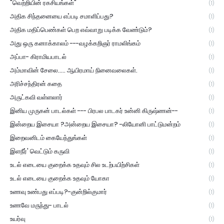
"வெற்றியின் ரகசியங்கள்"
(1)
அதிக சிந்தனையை எப்படி சமாளிப்பது?
(1)
அதிக மதிப்பெண்கள் பெற எவ்வாறு படிக்க வேண்டும்?
(1)
அது ஒரு கனாக்காலம் ---வழக்கறிஞர் ராமலிங்கம்
(1)
அப்பா- கிராமியபாடல்
(1)
அம்மாவின் சேலை..... ஆயிரமாய் நினைவலைகள்.
(1)
அரிச்சந்திரன் கதை
(1)
அருட்கவி வள்ளலார்
(1)
இனிய முருகன் பாடல்கள் --- பிரபல பாடகர் உன்னி கிருஷ்ணன்--
(1)
இன்றைய இசையா ?அன்றைய இசையா? -லியோனி பாட்டுமன்றம்
(1)
இறைவனிடம் கையேந்துங்கள்
(1)
இளநீர்' வெட்டும் கருவி
(1)
உடல் எடையை குறைக்க உதவும் சில உடற்பயிற்சிகள்
(1)
உடல் எடையை குறைக்க உதவும் யோகா
(1)
உணவு உண்பது எப்படி?-குன்றில்குமார்
(1)
உணவே மருந்து- பாடல்
(1)
உயர்வு
(1)