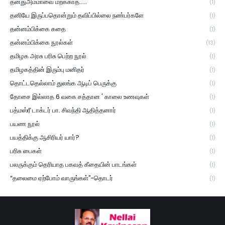
தனதுஅம்மாவை மறக்காத.....
(1)
தனியே இருப்பதொன்றும் தவிப்பில்லை நண்பர்களே
(1)
தன்னம்பிக்கை கதை
(1)
தன்னம்பிக்கை நூல்கள்
(13)
தமிழக அரசு பரிசு பெற்ற நூல்
(1)
தமிழகத்தின் இரும்பு மனிதர்
(1)
தொட்டதெல்லாம் துலங்க ஆடிப் பெருக்கு
(1)
தோசை இல்லாத 6 வகை சத்தான ' காலை உணவுகள்
(1)
பத்மஸ்ரீ டாக்டர் பா. சிவந்தி ஆதித்தனார்
(1)
பயண நூல்
(1)
பயத்திக்கு ஆசிரியர் யார்?
(1)
பரிசு பைகள்
(1)
பலருக்கும் தெரியாத பகவத் கீதையின் பாடங்கள்
(1)
“தலைமை ஏற்போம் வாருங்கள்”-தொடர்
(1)