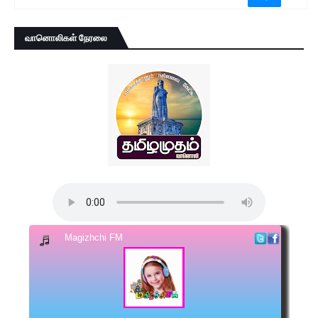
வானொலிகள் நேரலை