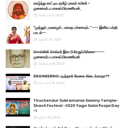
வாழ்ந்து காட்டிய தமிழ் புலவர் கபிலர் -
முனைவர்.ப.பாலசுப்பிரமணியன்,
அக்டோபர் 11, 2020
"முத்தும் ,பவளமும் , மரகத பச்சையும்.." --- இனிய பக்தி
பாடல்--
ஆகஸ்ட் 16, 2021
சொல்லின் செல்வர் இரா.பி.சேதுப்பிள்ளை-----
முனைவர்.ப.பாலசுப்பிரமணியன்
அக்டோபர் 18, 2020
ENGINEERING படித்தால் வேலை கிடைக்காதா??
செப்டம்பர் 16, 2020
Tiruchendur Subramania Swamy Temple-
Shasti Festival -2020 Yaga Salai Poojai Day
-1
நவம்பர் 15, 2020