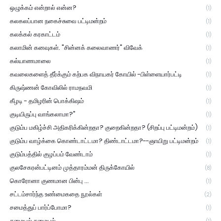
ஒழுக்கம் என்றால் என்ன?
(1)
கலகலப்பான நகைச்சுவை பட்டிமன்றம்
(1)
கலக்கல் கரகாட்டம்
(1)
கலாமின் கனவுகள். "சின்னக் கலைவாணர்" விவேக்
(1)
கல்யாணமாலை
(1)
கவலைகளைத் தீர்க்கும் கற்பக விநாயகர் கோயில் -பிள்ளையார்பட்டி
(1)
கிருஷ்ணன் கோவிலில் ராமநவமி
(1)
கீழடி - தமிழரின் பொக்கிஷம்
(1)
குடியிருப்பு வாங்கலாமா?"
(1)
குடும்ப மகிழ்ச்சி அதிகரிக்கின்றதா? குறைகின்றதா? (சிறப்பு பட்டிமன்றம்)
(1)
குடும்ப வாழ்க்கை கொண்டாட்டமா? திண்டாட்டமா?--ஞாயிறு பட்டிமன்றம்
(1)
குடும்பத்தில் குழப்பம் வேண்டாம்
(1)
குலசேகரன்பட்டினம் முத்தாரம்மன் திருக்கோயில்
(8)
கொரோனா குணமான பின்பு ...
(1)
சட்டம்சார்ந்த உண்மைகதை நூல்கள்
(2)
சமைத்துப் பார்ப்போமா?
(1)
சமையல் சமையல்