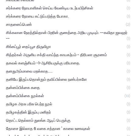
(1)
சர்க்கரை நோயாளிகள் செய்ய வேண்டிய உடற்பயிற்சிகள்
(1)
சர்க்கரை நோயை கட்டுப்படுத்த யோகா.
(1)
சாதனைப்பெண்
(2)
சிக்கலான நேரத்தில்தான் பிறரின் குணத்தை அறிய முடியும். --கவிதா ஜவஹர்
--
(1)
சிங்கப்பூர் தைப்பூச திருவிழா
(1)
சித்தர்கள் அருளிய சக்தி வாய்ந்த காயகற்பம் - திரிபலா சூரணம்
(1)
தகவல் களஞ்சியம் -1-ஆசிரியருக்கு மரியாதை.
(1)
தனதுஅம்மாவை மறக்காத.....
(1)
தனியே இருப்பதொன்றும் தவிப்பில்லை நண்பர்களே
(1)
தன்னம்பிக்கை கதை
(1)
தன்னம்பிக்கை நூல்கள்
(13)
தமிழக அரசு பரிசு பெற்ற நூல்
(1)
தமிழகத்தின் இரும்பு மனிதர்
(1)
தொட்டதெல்லாம் துலங்க ஆடிப் பெருக்கு
(1)
தோசை இல்லாத 6 வகை சத்தான ' காலை உணவுகள்
(1)