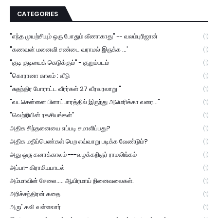
CATEGORIES
"எந்த முயற்சியும் ஒரு போதும் வீணாகாது" -- வலம்புரிஜான்
(1)
"கணவன் மனைவி சண்டை வராமல் இருக்க ...'
(1)
"குடி குடியைக் கெடுக்கும்" - குறும்படம்
(1)
"கொரானா காலம் : வீடு
(1)
"சுதந்திர போராட்ட வீரர்கள் 27 வீரவரலாறு "
(1)
"வடசென்னை பிளாட்பாரத்தில் இருந்து அமெரிக்கா வரை..."
(1)
"வெற்றியின் ரகசியங்கள்"
(1)
அதிக சிந்தனையை எப்படி சமாளிப்பது?
(1)
அதிக மதிப்பெண்கள் பெற எவ்வாறு படிக்க வேண்டும்?
(1)
அது ஒரு கனாக்காலம் ---வழக்கறிஞர் ராமலிங்கம்
(1)
அப்பா- கிராமியபாடல்
(1)
அம்மாவின் சேலை..... ஆயிரமாய் நினைவலைகள்.
(1)
அரிச்சந்திரன் கதை
(1)
அருட்கவி வள்ளலார்
(1)