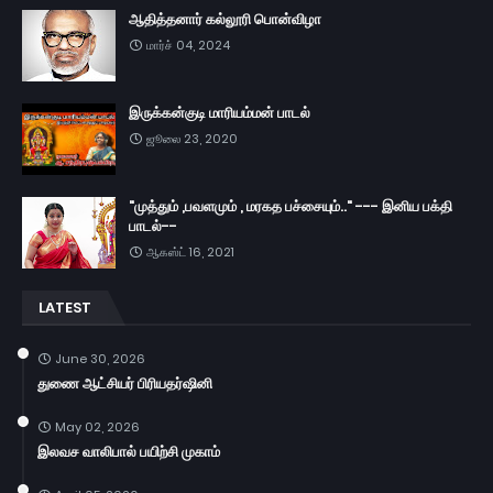
ஆதித்தனார் கல்லூரி பொன்விழா
மார்ச் 04, 2024
இருக்கன்குடி மாரியம்மன் பாடல்
ஜூலை 23, 2020
"முத்தும் ,பவளமும் , மரகத பச்சையும்.." --- இனிய பக்தி
பாடல்--
ஆகஸ்ட் 16, 2021
LATEST
June 30, 2026
துணை ஆட்சியர் பிரியதர்ஷினி
May 02, 2026
இலவச வாலிபால் பயிற்சி முகாம்