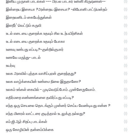
இனிய முருகன் பாடல்கள் --- பிரபல பாடகர் உன்னி கிருஷ்ணன்--
(1)
இன்றைய இசையா ?அன்றைய இசையா? -லியோனி பாட்டுமன்றம்
(1)
இறைவனிடம் கையேந்துங்கள்
(1)
இளநீர்' வெட்டும் கருவி
(1)
உடல் எடையை குறைக்க உதவும் சில உடற்பயிற்சிகள்
(1)
உடல் எடையை குறைக்க உதவும் யோகா
(1)
உணவு உண்பது எப்படி?-குன்றில்குமார்
(1)
உணவே மருந்து- பாடல்
(1)
உயர்வு
(1)
உலக அளவில் புத்தக வாசிப்புஏன் குறைந்தது?
(1)
உலக வாழ்க்கையின் உண்மை நிலை இதுதானோ?
(1)
உலகம் உங்கள் கையில் - முடிவெடுப்போம்..முன்னேறுவோம்.
(1)
எதிர்மறை எண்ணங்களை தவிர்ப்பது எப்படி?
(1)
எந்த ஒரு செயலை தொடங்கும் முன்னர் செய்ய வேண்டியது என்ன ?
(1)
எந்த மினரல் வாட்டரை குடித்தால் உடலுக்கு நல்லது?
(1)
எம்.ஜி.ஆர் சிறப்பு பாடல்கள்
(1)
ஒரு கோழியின் தன்னம்பிக்கை
(1)