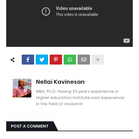
Nellai Kavinesan
MBA, Ph.D, Having 33 years experience in
Higher education institute vast experience
in the field of research
POST A COMMENT