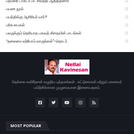
பத்மஸ்ரீ டாக்டர் பா. சிவந்தி ஆதித்தனார்
(1)
பயண நூல்
(1)
பயத்திக்கு ஆசிரியர் யார்?
(1)
பரிசு பைகள்
(1)
பலருக்கும் தெரியாத பகவத் கீதையின் பாடங்கள்
(1)
“தலைமை ஏற்போம் வாருங்கள்”-தொடர்
(1)
நெல்லை கவிநேசன் எழுதிய புத்தகங்கள் , கட்டுரைகள் மற்றும் மாணவர்
பயிற்சிக்கான முழுமையான இணையதளம்.
MOST POPULAR