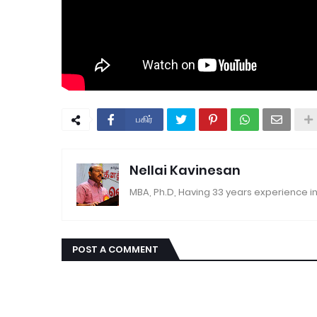
பகிர்
Nellai Kavinesan
MBA, Ph.D, Having 33 years experience in
POST A COMMENT