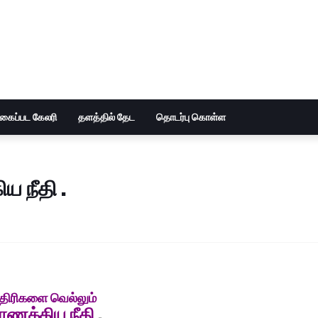
ுகைப்பட கேலரி
தளத்தில் தேட
தொடர்பு கொள்ள
 நீதி .
திரிகளை வெல்லும்
ாணக்கிய நீதி
.