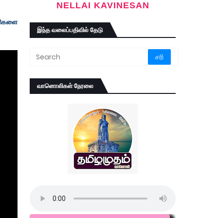
NELLAI KAVINESAN
ிரிகளை
இந்த வலைப்பதிவில் தேடு
வானொலிகள் நேரலை