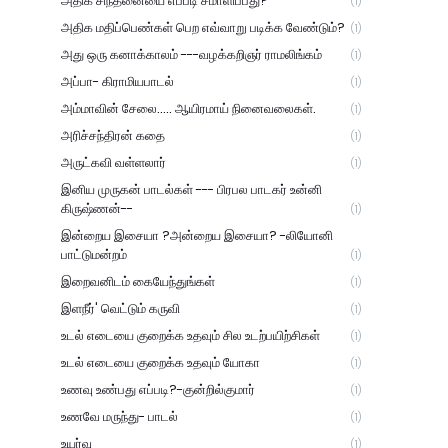
அதிக சிந்தனையை எப்படி சமாளிப்பது?
(1)
அதிக மதிப்பெண்கள் பெற எவ்வாறு படிக்க வேண்டும்?
(1)
அது ஒரு கனாக்காலம் ---வழக்கறிஞர் ராமலிங்கம்
(1)
அப்பா- கிராமியபாடல்
(1)
அம்மாவின் சேலை..... ஆயிரமாய் நினைவலைகள்.
(1)
அரிச்சந்திரன் கதை
(1)
அருட்கவி வள்ளலார்
(1)
இனிய முருகன் பாடல்கள் --- பிரபல பாடகர் உன்னி
கிருஷ்ணன்--
(1)
இன்றைய இசையா ?அன்றைய இசையா? -லியோனி
பாட்டுமன்றம்
(1)
இறைவனிடம் கையேந்துங்கள்
(1)
இளநீர்' வெட்டும் கருவி
(1)
உடல் எடையை குறைக்க உதவும் சில உடற்பயிற்சிகள்
(1)
உடல் எடையை குறைக்க உதவும் யோகா
(1)
உணவு உண்பது எப்படி?-குன்றில்குமார்
(1)
உணவே மருந்து- பாடல்
(1)
உயர்வு
(1)