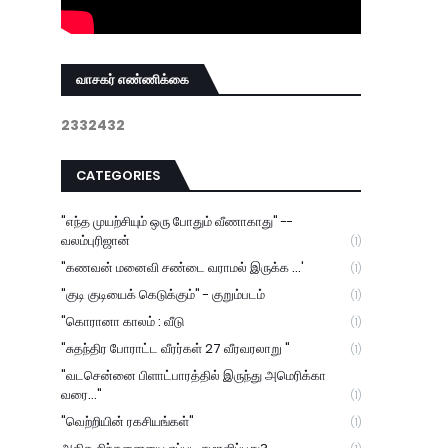
வாசகர் எண்ணிக்கை
2
3
3
2
4
3
2
CATEGORIES
"எந்த முயற்சியும் ஒரு போதும் வீணாகாது" --
வலம்புரிஜான்
(1)
"கணவன் மனைவி சண்டை வராமல் இருக்க ...'
(1)
"குடி குடியைக் கெடுக்கும்" - குறும்படம்
(1)
"கொரானா காலம் : வீடு
(1)
"சுதந்திர போராட்ட வீரர்கள் 27 வீரவரலாறு "
(1)
"வடசென்னை பிளாட்பாரத்தில் இருந்து அமெரிக்கா
வரை..."
(1)
"வெற்றியின் ரகசியங்கள்"
(1)