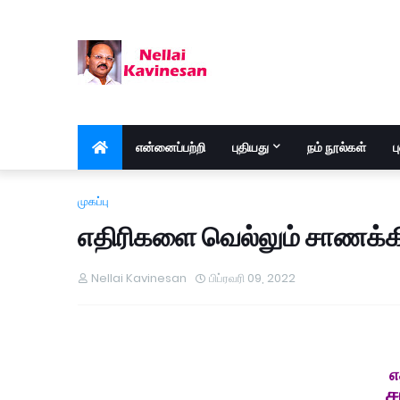
என்னைப்பற்றி
புதியது
நம் நூல்கள்
ப
முகப்பு
எதிரிகளை வெல்லும் சாணக்கிய
Nellai Kavinesan
பிப்ரவரி 09, 2022
எ
ச