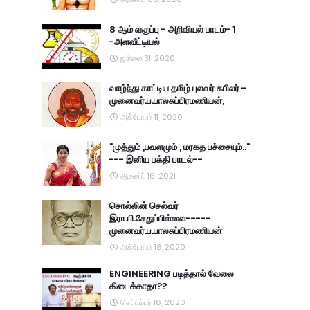
8 ஆம் வகுப்பு - அறிவியல் பாடம்- 1
-அளவீட்டியல்
ஜூலை 31, 2020
வாழ்ந்து காட்டிய தமிழ் புலவர் கபிலர் -
முனைவர்.ப.பாலசுப்பிரமணியன்,
அக்டோபர் 11, 2020
"முத்தும் ,பவளமும் , மரகத பச்சையும்.."
--- இனிய பக்தி பாடல்--
ஆகஸ்ட் 16, 2021
சொல்லின் செல்வர்
இரா.பி.சேதுப்பிள்ளை-----
முனைவர்.ப.பாலசுப்பிரமணியன்
அக்டோபர் 18, 2020
ENGINEERING படித்தால் வேலை
கிடைக்காதா??
செப்டம்பர் 16, 2020