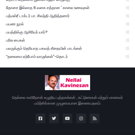
தோசை இல்லாத 6 வகை சத்தான ' காலை உணவுகள்
(1)
பத்மஸ்ரீ டாக்டர் பா. சிவந்தி ஆதித்தனார்
(1)
பயண நூல்
(1)
பயத்திக்கு ஆசிரியர் யார்?
(1)
பரிசு பைகள்
(1)
பலருக்கும் தெரியாத பகவத் கீதையின் பாடங்கள்
(1)
“தலைமை ஏற்போம் வாருங்கள்”-தொடர்
(1)
நெல்லை கவிநேசன் எழுதிய புத்தகங்கள் , கட்டுரைகள் மற்றும் மாணவர்
பயிற்சிக்கான முழுமையான இணையதளம்.