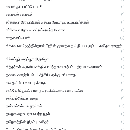
சமைத்துப் பார்ப்போமா?
(1)
சமையல் சமையல்
(1)
சர்க்கரை நோயாளிகள் செய்ய வேண்டிய உடற்பயிற்சிகள்
(1)
சர்க்கரை நோயை கட்டுப்படுத்த யோகா.
(1)
சாதனைப்பெண்
(2)
சிக்கலான நேரத்தில்தான் பிறரின் குணத்தை அறிய முடியும். --கவிதா ஜவஹர்
--
(1)
சிங்கப்பூர் தைப்பூச திருவிழா
(1)
சித்தர்கள் அருளிய சக்தி வாய்ந்த காயகற்பம் - திரிபலா சூரணம்
(1)
தகவல் களஞ்சியம் -1-ஆசிரியருக்கு மரியாதை.
(1)
தனதுஅம்மாவை மறக்காத.....
(1)
தனியே இருப்பதொன்றும் தவிப்பில்லை நண்பர்களே
(1)
தன்னம்பிக்கை கதை
(1)
தன்னம்பிக்கை நூல்கள்
(13)
தமிழக அரசு பரிசு பெற்ற நூல்
(1)
தமிழகத்தின் இரும்பு மனிதர்
(1)
தொட்டதெல்லாம் துலங்க ஆடிப் பெருக்கு
(1)