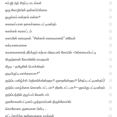
எம்.ஜி.ஆர் சிறப்பு பாடல்கள்
(1)
ஒரு கோழியின் தன்னம்பிக்கை
(1)
ஒழுக்கம் என்றால் என்ன?
(1)
கலகலப்பான நகைச்சுவை பட்டிமன்றம்
(1)
கலக்கல் கரகாட்டம்
(1)
கலாமின் கனவுகள். "சின்னக் கலைவாணர்" விவேக்
(1)
கல்யாணமாலை
(1)
கவலைகளைத் தீர்க்கும் கற்பக விநாயகர் கோயில் -பிள்ளையார்பட்டி
(1)
கிருஷ்ணன் கோவிலில் ராமநவமி
(1)
கீழடி - தமிழரின் பொக்கிஷம்
(1)
குடியிருப்பு வாங்கலாமா?"
(1)
குடும்ப மகிழ்ச்சி அதிகரிக்கின்றதா? குறைகின்றதா? (சிறப்பு பட்டிமன்றம்)
(1)
குடும்ப வாழ்க்கை கொண்டாட்டமா? திண்டாட்டமா?--ஞாயிறு பட்டிமன்றம்
(1)
குடும்பத்தில் குழப்பம் வேண்டாம்
(1)
குலசேகரன்பட்டினம் முத்தாரம்மன் திருக்கோயில்
(8)
கொரோனா குணமான பின்பு ...
(1)
சட்டம்சார்ந்த உண்மைகதை நூல்கள்
(2)