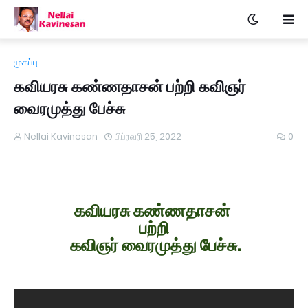
முகப்பு
கவியரசு கண்ணதாசன் பற்றி கவிஞர்
வைரமுத்து பேச்சு
Nellai Kavinesan
பிப்ரவரி 25, 2022
0
கவியரசு கண்ணதாசன்
பற்றி
கவிஞர் வைரமுத்து பேச்சு.