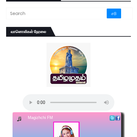
வானொலிகள் நேரலை