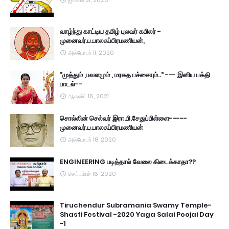
ஜூலை 31, 2020
வாழ்ந்து காட்டிய தமிழ் புலவர் கபிலர் -
முனைவர்.ப.பாலசுப்பிரமணியன்,
அக்டோபர் 11, 2020
"முத்தும் ,பவளமும் , மரகத பச்சையும்.." --- இனிய பக்தி
பாடல்--
ஆகஸ்ட் 16, 2021
சொல்லின் செல்வர் இரா.பி.சேதுப்பிள்ளை-----
முனைவர்.ப.பாலசுப்பிரமணியன்
அக்டோபர் 18, 2020
ENGINEERING படித்தால் வேலை கிடைக்காதா??
செப்டம்பர் 16, 2020
Tiruchendur Subramania Swamy Temple-
Shasti Festival -2020 Yaga Salai Poojai Day
-1