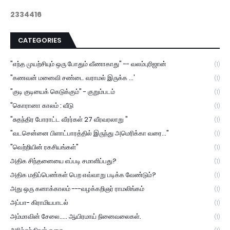
2
3
3
4
4
1
6
CATEGORIES
"எந்த முயற்சியும் ஒரு போதும் வீணாகாது" -- வலம்புரிஜான்
(1)
"கணவன் மனைவி சண்டை வராமல் இருக்க ...'
(1)
"குடி குடியைக் கெடுக்கும்" - குறும்படம்
(1)
"கொரானா காலம் : வீடு
(1)
"சுதந்திர போராட்ட வீரர்கள் 27 வீரவரலாறு "
(1)
"வடசென்னை பிளாட்பாரத்தில் இருந்து அமெரிக்கா வரை..."
(1)
"வெற்றியின் ரகசியங்கள்"
(1)
அதிக சிந்தனையை எப்படி சமாளிப்பது?
(1)
அதிக மதிப்பெண்கள் பெற எவ்வாறு படிக்க வேண்டும்?
(1)
அது ஒரு கனாக்காலம் ---வழக்கறிஞர் ராமலிங்கம்
(1)
அப்பா- கிராமியபாடல்
(1)
அம்மாவின் சேலை..... ஆயிரமாய் நினைவலைகள்.
(1)