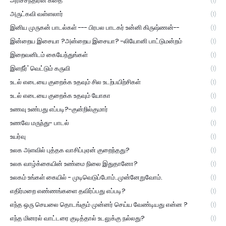
அரிச்சந்திரன் கதை
(1)
அருட்கவி வள்ளலார்
(1)
இனிய முருகன் பாடல்கள் --- பிரபல பாடகர் உன்னி கிருஷ்ணன்--
(1)
இன்றைய இசையா ?அன்றைய இசையா? -லியோனி பாட்டுமன்றம்
(1)
இறைவனிடம் கையேந்துங்கள்
(1)
இளநீர்' வெட்டும் கருவி
(1)
உடல் எடையை குறைக்க உதவும் சில உடற்பயிற்சிகள்
(1)
உடல் எடையை குறைக்க உதவும் யோகா
(1)
உணவு உண்பது எப்படி?-குன்றில்குமார்
(1)
உணவே மருந்து- பாடல்
(1)
உயர்வு
(1)
உலக அளவில் புத்தக வாசிப்புஏன் குறைந்தது?
(1)
உலக வாழ்க்கையின் உண்மை நிலை இதுதானோ?
(1)
உலகம் உங்கள் கையில் - முடிவெடுப்போம்..முன்னேறுவோம்.
(1)
எதிர்மறை எண்ணங்களை தவிர்ப்பது எப்படி?
(1)
எந்த ஒரு செயலை தொடங்கும் முன்னர் செய்ய வேண்டியது என்ன ?
(1)
எந்த மினரல் வாட்டரை குடித்தால் உடலுக்கு நல்லது?
(1)