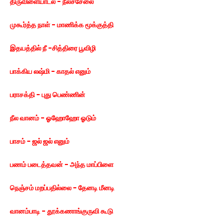
திருவிளையாடல் - நீலச்சேலை
முகூர்த்த நாள் - மாணிக்க மூக்குத்தி
இதயத்தில் நீ -சித்திரை பூவிழி
பாக்கிய லஷ்மி - காதல் எனும்
பராசக்தி - புது பெண்ணின்
நீல வானம் - ஓஹோஹோ ஓடும்
பாசம் - ஜல் ஜல் எனும்
பணம் படைத்தவன் - அந்த மாப்பிளை
நெஞ்சம் மறப்பதில்லை - தேனடி மீனடி
வானம்பாடி - தூக்கணாங்குருவி கூடு