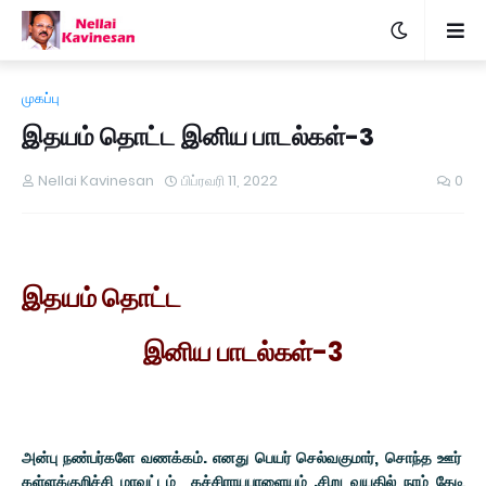
முகப்பு
இதயம் தொட்ட இனிய பாடல்கள்-3
Nellai Kavinesan
பிப்ரவரி 11, 2022
0
இதயம் தொட்ட
இனிய பாடல்கள்-3
அன்பு நண்பர்களே வணக்கம். எனது பெயர் செல்வகுமார், சொந்த ஊர்
கள்ளக்குறிச்சி மாவட்டம் கச்சிராயபாளையம் .சிறு வயதில் நாம் தேடி