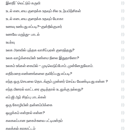
இளநீர்' வெட்டும் கருவி
(1)
உடல் எடையை குறைக்க உதவும் சில உடற்பயிற்சிகள்
(1)
உடல் எடையை குறைக்க உதவும் யோகா
(1)
உணவு உண்பது எப்படி?-குன்றில்குமார்
(1)
உணவே மருந்து- பாடல்
(1)
உயர்வு
(1)
உலக அளவில் புத்தக வாசிப்புஏன் குறைந்தது?
(1)
உலக வாழ்க்கையின் உண்மை நிலை இதுதானோ?
(1)
உலகம் உங்கள் கையில் - முடிவெடுப்போம்..முன்னேறுவோம்.
(1)
எதிர்மறை எண்ணங்களை தவிர்ப்பது எப்படி?
(1)
எந்த ஒரு செயலை தொடங்கும் முன்னர் செய்ய வேண்டியது என்ன ?
(1)
எந்த மினரல் வாட்டரை குடித்தால் உடலுக்கு நல்லது?
(1)
எம்.ஜி.ஆர் சிறப்பு பாடல்கள்
(1)
ஒரு கோழியின் தன்னம்பிக்கை
(1)
ஒழுக்கம் என்றால் என்ன?
(1)
கலகலப்பான நகைச்சுவை பட்டிமன்றம்
(1)
கலக்கல் கரகாட்டம்
(1)