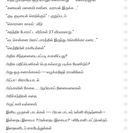
(1)
"கணவன் மனைவி சண்டை வராமல் இருக்க ...'
(1)
"குடி குடியைக் கெடுக்கும்" - குறும்படம்
(1)
"கொரானா காலம் : வீடு
(1)
"சுதந்திர போராட்ட வீரர்கள் 27 வீரவரலாறு "
(1)
"வடசென்னை பிளாட்பாரத்தில் இருந்து அமெரிக்கா வரை..."
(1)
"வெற்றியின் ரகசியங்கள்"
(1)
அதிக சிந்தனையை எப்படி சமாளிப்பது?
(1)
அதிக மதிப்பெண்கள் பெற எவ்வாறு படிக்க வேண்டும்?
(1)
அது ஒரு கனாக்காலம் ---வழக்கறிஞர் ராமலிங்கம்
(1)
அப்பா- கிராமியபாடல்
(1)
அம்மாவின் சேலை..... ஆயிரமாய் நினைவலைகள்.
(1)
அரிச்சந்திரன் கதை
(1)
அருட்கவி வள்ளலார்
(1)
இனிய முருகன் பாடல்கள் --- பிரபல பாடகர் உன்னி கிருஷ்ணன்--
(1)
இன்றைய இசையா ?அன்றைய இசையா? -லியோனி பாட்டுமன்றம்
(1)
இறைவனிடம் கையேந்துங்கள்
(1)