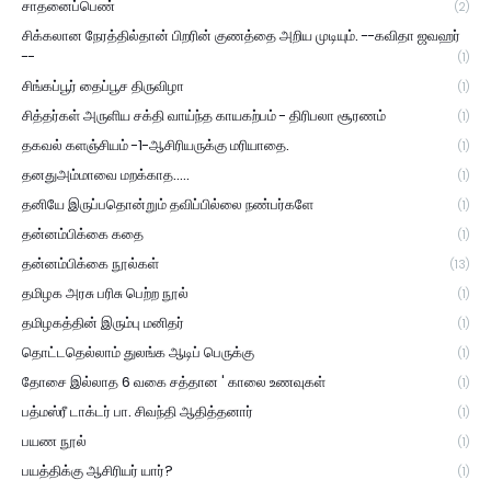
சாதனைப்பெண்
(2)
சிக்கலான நேரத்தில்தான் பிறரின் குணத்தை அறிய முடியும். --கவிதா ஜவஹர்
--
(1)
சிங்கப்பூர் தைப்பூச திருவிழா
(1)
சித்தர்கள் அருளிய சக்தி வாய்ந்த காயகற்பம் - திரிபலா சூரணம்
(1)
தகவல் களஞ்சியம் -1-ஆசிரியருக்கு மரியாதை.
(1)
தனதுஅம்மாவை மறக்காத.....
(1)
தனியே இருப்பதொன்றும் தவிப்பில்லை நண்பர்களே
(1)
தன்னம்பிக்கை கதை
(1)
தன்னம்பிக்கை நூல்கள்
(13)
தமிழக அரசு பரிசு பெற்ற நூல்
(1)
தமிழகத்தின் இரும்பு மனிதர்
(1)
தொட்டதெல்லாம் துலங்க ஆடிப் பெருக்கு
(1)
தோசை இல்லாத 6 வகை சத்தான ' காலை உணவுகள்
(1)
பத்மஸ்ரீ டாக்டர் பா. சிவந்தி ஆதித்தனார்
(1)
பயண நூல்
(1)
பயத்திக்கு ஆசிரியர் யார்?
(1)