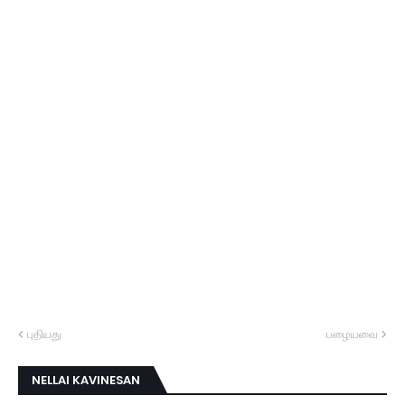
புதியது
பழையவை
NELLAI KAVINESAN