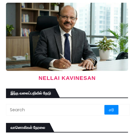
NELLAI KAVINESAN
இந்த வலைப்பதிவில் தேடு
வானொலிகள் நேரலை