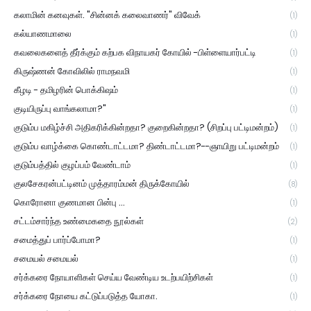
கலாமின் கனவுகள். "சின்னக் கலைவாணர்" விவேக்
(1)
கல்யாணமாலை
(1)
கவலைகளைத் தீர்க்கும் கற்பக விநாயகர் கோயில் -பிள்ளையார்பட்டி
(1)
கிருஷ்ணன் கோவிலில் ராமநவமி
(1)
கீழடி - தமிழரின் பொக்கிஷம்
(1)
குடியிருப்பு வாங்கலாமா?"
(1)
குடும்ப மகிழ்ச்சி அதிகரிக்கின்றதா? குறைகின்றதா? (சிறப்பு பட்டிமன்றம்)
(1)
குடும்ப வாழ்க்கை கொண்டாட்டமா? திண்டாட்டமா?--ஞாயிறு பட்டிமன்றம்
(1)
குடும்பத்தில் குழப்பம் வேண்டாம்
(1)
குலசேகரன்பட்டினம் முத்தாரம்மன் திருக்கோயில்
(8)
கொரோனா குணமான பின்பு ...
(1)
சட்டம்சார்ந்த உண்மைகதை நூல்கள்
(2)
சமைத்துப் பார்ப்போமா?
(1)
சமையல் சமையல்
(1)
சர்க்கரை நோயாளிகள் செய்ய வேண்டிய உடற்பயிற்சிகள்
(1)
சர்க்கரை நோயை கட்டுப்படுத்த யோகா.
(1)