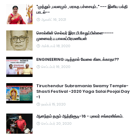
"முத்தும் ,பவளமும் , மரகத பச்சையும்.." --- இனிய பக்தி
பாடல்--
ஆகஸ்ட் 16, 2021
சொல்லின் செல்வர் இரா.பி.சேதுப்பிள்ளை-----
முனைவர்.ப.பாலசுப்பிரமணியன்
அக்டோபர் 18, 2020
ENGINEERING படித்தால் வேலை கிடைக்காதா??
செப்டம்பர் 16, 2020
Tiruchendur Subramania Swamy Temple-
Shasti Festival -2020 Yaga Salai Poojai Day
-1
நவம்பர் 15, 2020
ஆனந்தம் தரும் ஆத்திசூடி-16 - புலவர் சங்கரலிங்கம்.
செப்டம்பர் 20, 2020