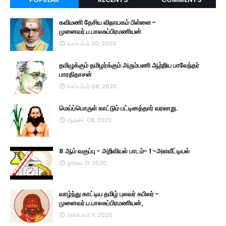
கவிமணி தேசிய விநாயகம் பிள்ளை -
முனைவர்.ப.பாலசுப்பிரமணியன்
செப்டம்பர் 20, 2020
தமிழுக்கும் தமிழர்க்கும் அரும்பணி ஆற்றிய பாவேந்தர்
பாரதிதாசன்
செப்டம்பர் 06, 2020
மெய்ப்பொருள் காட்டும் பட்டினத்தார் வரலாறு.
ஆகஸ்ட் 08, 2020
8 ஆம் வகுப்பு - அறிவியல் பாடம்- 1 -அளவீட்டியல்
ஜூலை 31, 2020
வாழ்ந்து காட்டிய தமிழ் புலவர் கபிலர் -
முனைவர்.ப.பாலசுப்பிரமணியன்,
அக்டோபர் 11, 2020