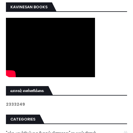
KAVINESAN BOOKS
வாசகர் எண்ணிக்கை
2
3
3
3
2
4
9
CATEGORIES
"எந்த முயற்சியும் ஒரு போதும் வீணாகாது" -- வலம்புரிஜான்