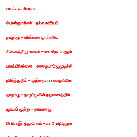
பாடல்கள் விவரம்:
பொன்னூஞ்சல் - நல்ல காரியம்
தாழம்பூ - ஏரிக்கரை ஓரத்திலே
சின்னஞ்சிறு உலகம் - மனசிருக்கணும்
பாகப்பிரிவினை - தாழையாம் பூமுடிச்சி
நிமிர்ந்து நில் - ஒத்தையடி பாதையிலே
தாழம்பூ - தாழம்பூவின் நறுமணத்தில்
முரடன் முத்து - தாமரை பூ
பெரிய இடத்து பெண் - கட்டோடு குழல்