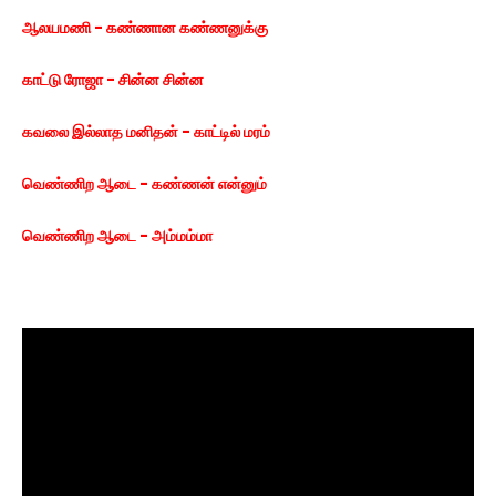
ஆலயமணி - கண்ணான கண்ணனுக்கு
காட்டு ரோஜா - சின்ன சின்ன
கவலை இல்லாத மனிதன் - காட்டில் மரம்
வெண்ணிற ஆடை - கண்ணன் என்னும்
வெண்ணிற ஆடை - அம்மம்மா