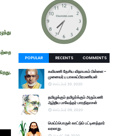
ழுந்து
வற்றை
POPULAR
RECENTS
COMMENTS
கவிமணி தேசிய விநாயகம் பிள்ளை -
ிறது.
முனைவர்.ப.பாலசுப்பிரமணியன்
செப்டம்பர் 20, 2020
தமிழுக்கும் தமிழர்க்கும் அரும்பணி
ஆற்றிய பாவேந்தர் பாரதிதாசன்
செப்டம்பர் 06, 2020
மெய்ப்பொருள் காட்டும் பட்டினத்தார்
வரலாறு.
ஆகஸ்ட் 08, 2020