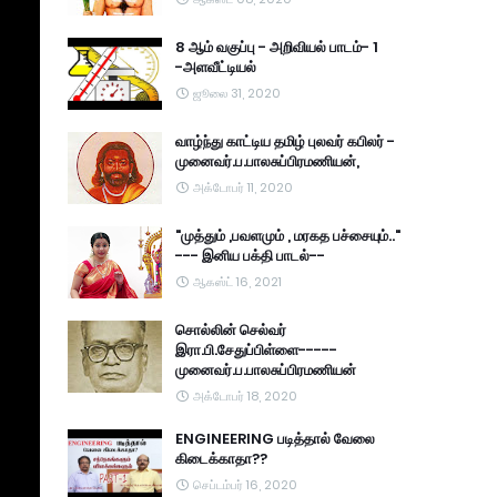
8 ஆம் வகுப்பு - அறிவியல் பாடம்- 1
-அளவீட்டியல்
ஜூலை 31, 2020
வாழ்ந்து காட்டிய தமிழ் புலவர் கபிலர் -
முனைவர்.ப.பாலசுப்பிரமணியன்,
அக்டோபர் 11, 2020
"முத்தும் ,பவளமும் , மரகத பச்சையும்.."
--- இனிய பக்தி பாடல்--
ஆகஸ்ட் 16, 2021
சொல்லின் செல்வர்
இரா.பி.சேதுப்பிள்ளை-----
முனைவர்.ப.பாலசுப்பிரமணியன்
அக்டோபர் 18, 2020
ENGINEERING படித்தால் வேலை
கிடைக்காதா??
செப்டம்பர் 16, 2020