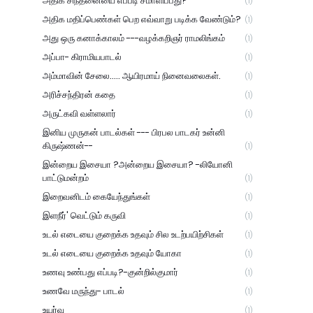
அதிக சிந்தனையை எப்படி சமாளிப்பது?
(1)
அதிக மதிப்பெண்கள் பெற எவ்வாறு படிக்க வேண்டும்?
(1)
அது ஒரு கனாக்காலம் ---வழக்கறிஞர் ராமலிங்கம்
(1)
அப்பா- கிராமியபாடல்
(1)
அம்மாவின் சேலை..... ஆயிரமாய் நினைவலைகள்.
(1)
அரிச்சந்திரன் கதை
(1)
அருட்கவி வள்ளலார்
(1)
இனிய முருகன் பாடல்கள் --- பிரபல பாடகர் உன்னி
கிருஷ்ணன்--
(1)
இன்றைய இசையா ?அன்றைய இசையா? -லியோனி
பாட்டுமன்றம்
(1)
இறைவனிடம் கையேந்துங்கள்
(1)
இளநீர்' வெட்டும் கருவி
(1)
உடல் எடையை குறைக்க உதவும் சில உடற்பயிற்சிகள்
(1)
உடல் எடையை குறைக்க உதவும் யோகா
(1)
உணவு உண்பது எப்படி?-குன்றில்குமார்
(1)
உணவே மருந்து- பாடல்
(1)
உயர்வு
(1)