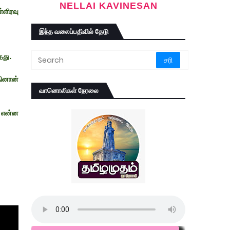
NELLAI KAVINESAN
்ளிரவு
இந்த வலைப்பதிவில் தேடு
தது.
தினான்
வானொலிகள் நேரலை
் என்ன