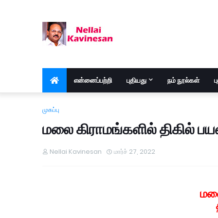
என்னைப்பற்றி
புதியது
நம் நூல்கள்
ப
முகப்பு
மலை கிராமங்களில் திகில் ப
Nellai Kavinesan
மார்ச் 27, 2022
மலை