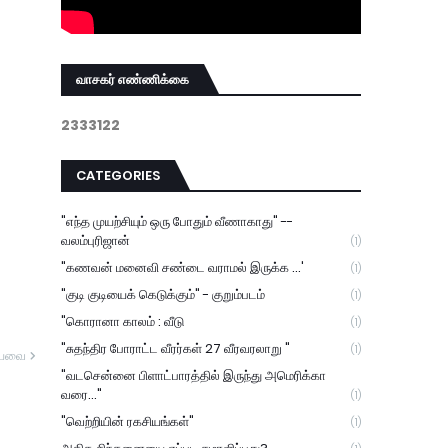
வாசகர் எண்ணிக்கை
2
3
3
3
1
2
2
CATEGORIES
"எந்த முயற்சியும் ஒரு போதும் வீணாகாது" --
வலம்புரிஜான்
(1)
"கணவன் மனைவி சண்டை வராமல் இருக்க ...'
(1)
"குடி குடியைக் கெடுக்கும்" - குறும்படம்
(1)
"கொரானா காலம் : வீடு
(1)
"சுதந்திர போராட்ட வீரர்கள் 27 வீரவரலாறு "
(1)
யவை
"வடசென்னை பிளாட்பாரத்தில் இருந்து அமெரிக்கா
வரை..."
(1)
"வெற்றியின் ரகசியங்கள்"
(1)