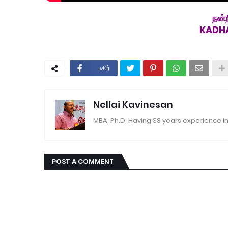
நன்ற
KADHA
பகிர்
Nellai Kavinesan
MBA, Ph.D, Having 33 years experience in
POST A COMMENT