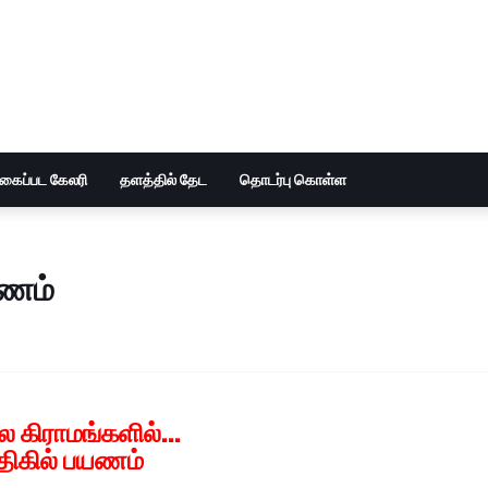
ுகைப்பட கேலரி
தளத்தில் தேட
தொடர்பு கொள்ள
யணம்
 கிராமங்களில்...
திகில் பயணம்