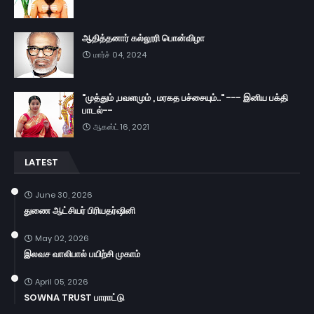
ஆதித்தனார் கல்லூரி பொன்விழா
மார்ச் 04, 2024
"முத்தும் ,பவளமும் , மரகத பச்சையும்.." --- இனிய பக்தி
பாடல்--
ஆகஸ்ட் 16, 2021
LATEST
June 30, 2026
துணை ஆட்சியர் பிரியதர்ஷினி
May 02, 2026
இலவச வாலிபால் பயிற்சி முகாம்
April 05, 2026
SOWNA TRUST பாராட்டு