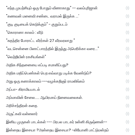
"எந்த முயற்சியும் ஒரு போதும் வீணாகாது" -- வலம்புரிஜான்
(1)
"கணவன் மனைவி சண்டை வராமல் இருக்க ...'
(1)
"குடி குடியைக் கெடுக்கும்" - குறும்படம்
(1)
"கொரானா காலம் : வீடு
(1)
"சுதந்திர போராட்ட வீரர்கள் 27 வீரவரலாறு "
(1)
"வடசென்னை பிளாட்பாரத்தில் இருந்து அமெரிக்கா வரை..."
(1)
"வெற்றியின் ரகசியங்கள்"
(1)
அதிக சிந்தனையை எப்படி சமாளிப்பது?
(1)
அதிக மதிப்பெண்கள் பெற எவ்வாறு படிக்க வேண்டும்?
(1)
அது ஒரு கனாக்காலம் ---வழக்கறிஞர் ராமலிங்கம்
(1)
அப்பா- கிராமியபாடல்
(1)
அம்மாவின் சேலை..... ஆயிரமாய் நினைவலைகள்.
(1)
அரிச்சந்திரன் கதை
(1)
அருட்கவி வள்ளலார்
(1)
இனிய முருகன் பாடல்கள் --- பிரபல பாடகர் உன்னி கிருஷ்ணன்--
(1)
இன்றைய இசையா ?அன்றைய இசையா? -லியோனி பாட்டுமன்றம்
(1)