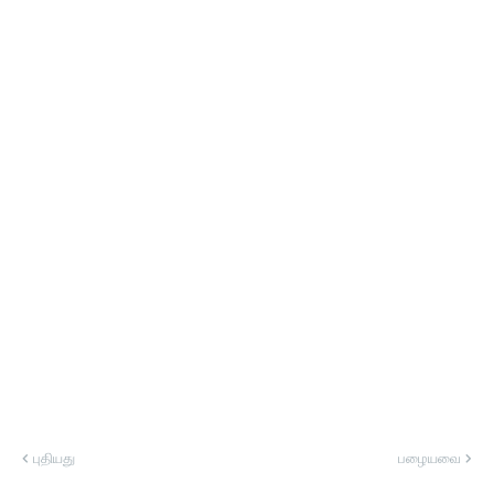
புதியது
பழையவை