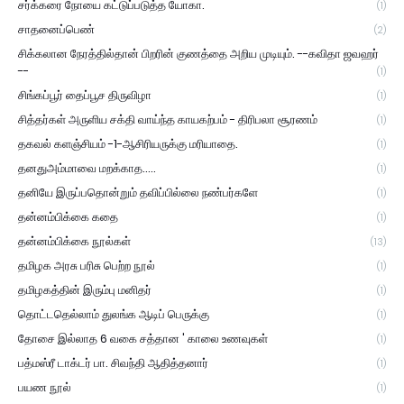
சர்க்கரை நோயை கட்டுப்படுத்த யோகா.
(1)
சாதனைப்பெண்
(2)
சிக்கலான நேரத்தில்தான் பிறரின் குணத்தை அறிய முடியும். --கவிதா ஜவஹர்
--
(1)
சிங்கப்பூர் தைப்பூச திருவிழா
(1)
சித்தர்கள் அருளிய சக்தி வாய்ந்த காயகற்பம் - திரிபலா சூரணம்
(1)
தகவல் களஞ்சியம் -1-ஆசிரியருக்கு மரியாதை.
(1)
தனதுஅம்மாவை மறக்காத.....
(1)
தனியே இருப்பதொன்றும் தவிப்பில்லை நண்பர்களே
(1)
தன்னம்பிக்கை கதை
(1)
தன்னம்பிக்கை நூல்கள்
(13)
தமிழக அரசு பரிசு பெற்ற நூல்
(1)
தமிழகத்தின் இரும்பு மனிதர்
(1)
தொட்டதெல்லாம் துலங்க ஆடிப் பெருக்கு
(1)
தோசை இல்லாத 6 வகை சத்தான ' காலை உணவுகள்
(1)
பத்மஸ்ரீ டாக்டர் பா. சிவந்தி ஆதித்தனார்
(1)
பயண நூல்
(1)