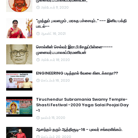
முனைவர்.ப.பாலசுப்பிரமணியன்,
அக்டோபர் 11, 2020
"முத்தும் ,பவளமும் , மரகத பச்சையும்.." --- இனிய பக்தி
பாடல்--
ஆகஸ்ட் 16, 2021
சொல்லின் செல்வர் இரா.பி.சேதுப்பிள்ளை-----
முனைவர்.ப.பாலசுப்பிரமணியன்
அக்டோபர் 18, 2020
ENGINEERING படித்தால் வேலை கிடைக்காதா??
செப்டம்பர் 16, 2020
Tiruchendur Subramania Swamy Temple-
Shasti Festival -2020 Yaga Salai Poojai Day
-1
நவம்பர் 15, 2020
ஆனந்தம் தரும் ஆத்திசூடி-16 - புலவர் சங்கரலிங்கம்.
செப்டம்பர் 20, 2020