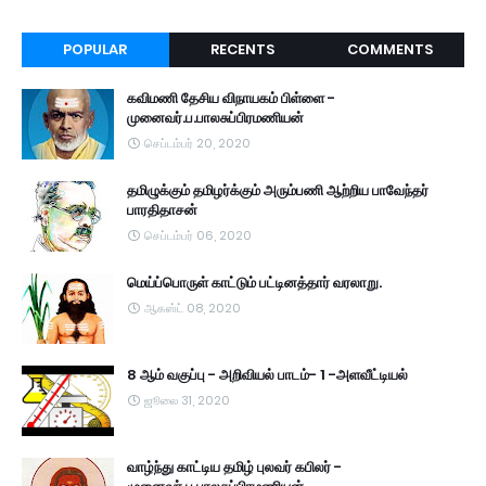
POPULAR
RECENTS
COMMENTS
கவிமணி தேசிய விநாயகம் பிள்ளை -
முனைவர்.ப.பாலசுப்பிரமணியன்
செப்டம்பர் 20, 2020
தமிழுக்கும் தமிழர்க்கும் அரும்பணி ஆற்றிய பாவேந்தர்
பாரதிதாசன்
செப்டம்பர் 06, 2020
மெய்ப்பொருள் காட்டும் பட்டினத்தார் வரலாறு.
ஆகஸ்ட் 08, 2020
8 ஆம் வகுப்பு - அறிவியல் பாடம்- 1 -அளவீட்டியல்
ஜூலை 31, 2020
வாழ்ந்து காட்டிய தமிழ் புலவர் கபிலர் -