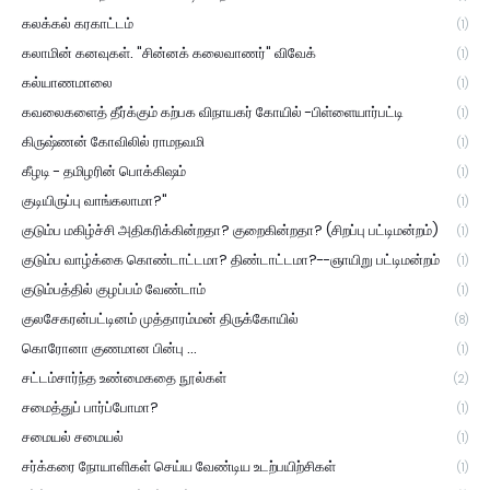
கலக்கல் கரகாட்டம்
(1)
கலாமின் கனவுகள். "சின்னக் கலைவாணர்" விவேக்
(1)
கல்யாணமாலை
(1)
கவலைகளைத் தீர்க்கும் கற்பக விநாயகர் கோயில் -பிள்ளையார்பட்டி
(1)
கிருஷ்ணன் கோவிலில் ராமநவமி
(1)
கீழடி - தமிழரின் பொக்கிஷம்
(1)
குடியிருப்பு வாங்கலாமா?"
(1)
குடும்ப மகிழ்ச்சி அதிகரிக்கின்றதா? குறைகின்றதா? (சிறப்பு பட்டிமன்றம்)
(1)
குடும்ப வாழ்க்கை கொண்டாட்டமா? திண்டாட்டமா?--ஞாயிறு பட்டிமன்றம்
(1)
குடும்பத்தில் குழப்பம் வேண்டாம்
(1)
குலசேகரன்பட்டினம் முத்தாரம்மன் திருக்கோயில்
(8)
கொரோனா குணமான பின்பு ...
(1)
சட்டம்சார்ந்த உண்மைகதை நூல்கள்
(2)
சமைத்துப் பார்ப்போமா?
(1)
சமையல் சமையல்
(1)
சர்க்கரை நோயாளிகள் செய்ய வேண்டிய உடற்பயிற்சிகள்
(1)