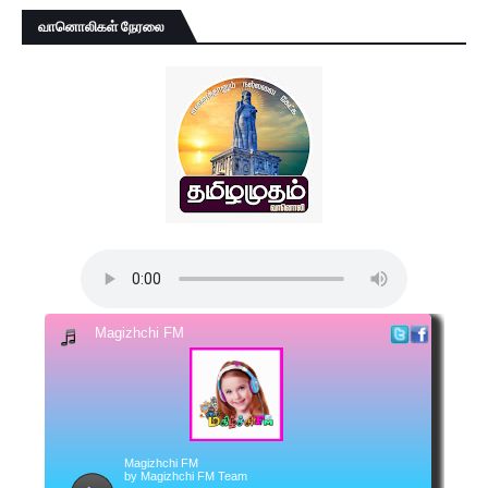
வானொலிகள் நேரலை