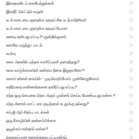
இறைவனிடம் கையேந்துங்கள்
(1)
இளநீர்' வெட்டும் கருவி
(1)
உடல் எடையை குறைக்க உதவும் சில உடற்பயிற்சிகள்
(1)
உடல் எடையை குறைக்க உதவும் யோகா
(1)
உணவு உண்பது எப்படி?-குன்றில்குமார்
(1)
உணவே மருந்து- பாடல்
(1)
உயர்வு
(1)
உலக அளவில் புத்தக வாசிப்புஏன் குறைந்தது?
(1)
உலக வாழ்க்கையின் உண்மை நிலை இதுதானோ?
(1)
உலகம் உங்கள் கையில் - முடிவெடுப்போம்..முன்னேறுவோம்.
(1)
எதிர்மறை எண்ணங்களை தவிர்ப்பது எப்படி?
(1)
எந்த ஒரு செயலை தொடங்கும் முன்னர் செய்ய வேண்டியது என்ன ?
(1)
எந்த மினரல் வாட்டரை குடித்தால் உடலுக்கு நல்லது?
(1)
எம்.ஜி.ஆர் சிறப்பு பாடல்கள்
(1)
ஒரு கோழியின் தன்னம்பிக்கை
(1)
ஒழுக்கம் என்றால் என்ன?
(1)
கலகலப்பான நகைச்சுவை பட்டிமன்றம்
(1)