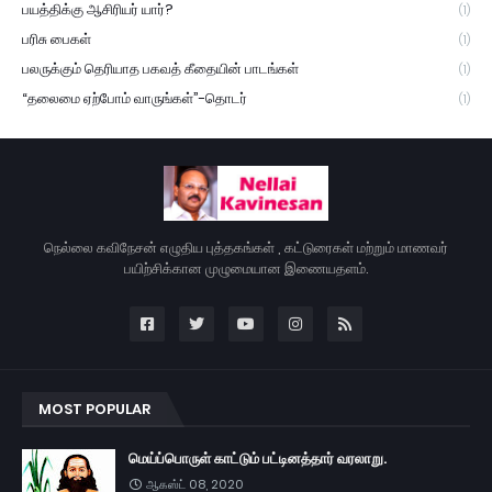
பயத்திக்கு ஆசிரியர் யார்?
(1)
பரிசு பைகள்
(1)
பலருக்கும் தெரியாத பகவத் கீதையின் பாடங்கள்
(1)
“தலைமை ஏற்போம் வாருங்கள்”-தொடர்
(1)
நெல்லை கவிநேசன் எழுதிய புத்தகங்கள் , கட்டுரைகள் மற்றும் மாணவர்
பயிற்சிக்கான முழுமையான இணையதளம்.
MOST POPULAR
மெய்ப்பொருள் காட்டும் பட்டினத்தார் வரலாறு.
ஆகஸ்ட் 08, 2020