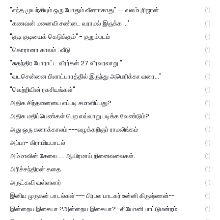
"எந்த முயற்சியும் ஒரு போதும் வீணாகாது" -- வலம்புரிஜான்
(1)
"கணவன் மனைவி சண்டை வராமல் இருக்க ...'
(1)
"குடி குடியைக் கெடுக்கும்" - குறும்படம்
(1)
"கொரானா காலம் : வீடு
(1)
"சுதந்திர போராட்ட வீரர்கள் 27 வீரவரலாறு "
(1)
"வடசென்னை பிளாட்பாரத்தில் இருந்து அமெரிக்கா வரை..."
(1)
"வெற்றியின் ரகசியங்கள்"
(1)
அதிக சிந்தனையை எப்படி சமாளிப்பது?
(1)
அதிக மதிப்பெண்கள் பெற எவ்வாறு படிக்க வேண்டும்?
(1)
அது ஒரு கனாக்காலம் ---வழக்கறிஞர் ராமலிங்கம்
(1)
அப்பா- கிராமியபாடல்
(1)
அம்மாவின் சேலை..... ஆயிரமாய் நினைவலைகள்.
(1)
அரிச்சந்திரன் கதை
(1)
அருட்கவி வள்ளலார்
(1)
இனிய முருகன் பாடல்கள் --- பிரபல பாடகர் உன்னி கிருஷ்ணன்--
(1)
இன்றைய இசையா ?அன்றைய இசையா? -லியோனி பாட்டுமன்றம்
(1)