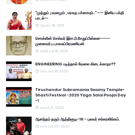
"முத்தும் ,பவளமும் , மரகத பச்சையும்.." --- இனிய பக்தி
பாடல்--
ஆகஸ்ட் 16, 2021
சொல்லின் செல்வர் இரா.பி.சேதுப்பிள்ளை-----
முனைவர்.ப.பாலசுப்பிரமணியன்
அக்டோபர் 18, 2020
ENGINEERING படித்தால் வேலை கிடைக்காதா??
செப்டம்பர் 16, 2020
Tiruchendur Subramania Swamy Temple-
Shasti Festival -2020 Yaga Salai Poojai Day
-1
நவம்பர் 15, 2020
ஆனந்தம் தரும் ஆத்திசூடி-16 - புலவர் சங்கரலிங்கம்.
செப்டம்பர் 20, 2020