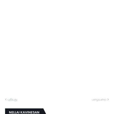
புதியது
பழையவை
NELLAI KAVINESAN