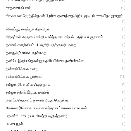
(1)
சாதனைப்பெண்
(2)
சிக்கலான நேரத்தில்தான் பிறரின் குணத்தை அறிய முடியும். --கவிதா ஜவஹர்
--
(1)
சிங்கப்பூர் தைப்பூச திருவிழா
(1)
சித்தர்கள் அருளிய சக்தி வாய்ந்த காயகற்பம் - திரிபலா சூரணம்
(1)
தகவல் களஞ்சியம் -1-ஆசிரியருக்கு மரியாதை.
(1)
தனதுஅம்மாவை மறக்காத.....
(1)
தனியே இருப்பதொன்றும் தவிப்பில்லை நண்பர்களே
(1)
தன்னம்பிக்கை கதை
(1)
தன்னம்பிக்கை நூல்கள்
(13)
தமிழக அரசு பரிசு பெற்ற நூல்
(1)
தமிழகத்தின் இரும்பு மனிதர்
(1)
தொட்டதெல்லாம் துலங்க ஆடிப் பெருக்கு
(1)
தோசை இல்லாத 6 வகை சத்தான ' காலை உணவுகள்
(1)
பத்மஸ்ரீ டாக்டர் பா. சிவந்தி ஆதித்தனார்
(1)
பயண நூல்
(1)