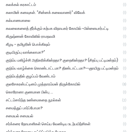
கலக்கல் கரகாட்டம்
(1)
கலாமின் கனவுகள். "சின்னக் கலைவாணர்" விவேக்
(1)
கல்யாணமாலை
(1)
கவலைகளைத் தீர்க்கும் கற்பக விநாயகர் கோயில் -பிள்ளையார்பட்டி
(1)
கிருஷ்ணன் கோவிலில் ராமநவமி
(1)
கீழடி - தமிழரின் பொக்கிஷம்
(1)
குடியிருப்பு வாங்கலாமா?"
(1)
குடும்ப மகிழ்ச்சி அதிகரிக்கின்றதா? குறைகின்றதா? (சிறப்பு பட்டிமன்றம்)
(1)
குடும்ப வாழ்க்கை கொண்டாட்டமா? திண்டாட்டமா?--ஞாயிறு பட்டிமன்றம்
(1)
குடும்பத்தில் குழப்பம் வேண்டாம்
(1)
குலசேகரன்பட்டினம் முத்தாரம்மன் திருக்கோயில்
(8)
கொரோனா குணமான பின்பு ...
(1)
சட்டம்சார்ந்த உண்மைகதை நூல்கள்
(2)
சமைத்துப் பார்ப்போமா?
(1)
சமையல் சமையல்
(1)
சர்க்கரை நோயாளிகள் செய்ய வேண்டிய உடற்பயிற்சிகள்
(1)
சர்க்கரை நோயை கட்டுப்படுத்த யோகா.