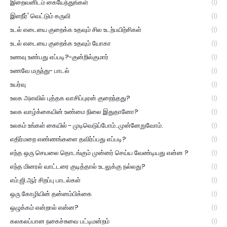
இறைவனிடம் கையேந்துங்கள்
(1)
இளநீர்' வெட்டும் கருவி
(1)
உடல் எடையை குறைக்க உதவும் சில உடற்பயிற்சிகள்
(1)
உடல் எடையை குறைக்க உதவும் யோகா
(1)
உணவு உண்பது எப்படி?-குன்றில்குமார்
(1)
உணவே மருந்து- பாடல்
(1)
உயர்வு
(1)
உலக அளவில் புத்தக வாசிப்புஏன் குறைந்தது?
(1)
உலக வாழ்க்கையின் உண்மை நிலை இதுதானோ?
(1)
உலகம் உங்கள் கையில் - முடிவெடுப்போம்..முன்னேறுவோம்.
(1)
எதிர்மறை எண்ணங்களை தவிர்ப்பது எப்படி?
(1)
எந்த ஒரு செயலை தொடங்கும் முன்னர் செய்ய வேண்டியது என்ன ?
(1)
எந்த மினரல் வாட்டரை குடித்தால் உடலுக்கு நல்லது?
(1)
எம்.ஜி.ஆர் சிறப்பு பாடல்கள்
(1)
ஒரு கோழியின் தன்னம்பிக்கை
(1)
ஒழுக்கம் என்றால் என்ன?
(1)
கலகலப்பான நகைச்சுவை பட்டிமன்றம்
(1)