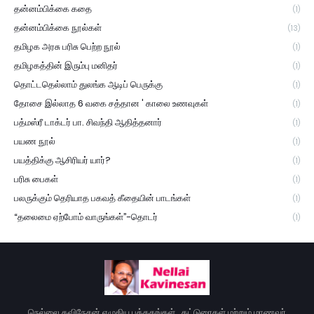
தன்னம்பிக்கை கதை
(1)
தன்னம்பிக்கை நூல்கள்
(13)
தமிழக அரசு பரிசு பெற்ற நூல்
(1)
தமிழகத்தின் இரும்பு மனிதர்
(1)
தொட்டதெல்லாம் துலங்க ஆடிப் பெருக்கு
(1)
தோசை இல்லாத 6 வகை சத்தான ' காலை உணவுகள்
(1)
பத்மஸ்ரீ டாக்டர் பா. சிவந்தி ஆதித்தனார்
(1)
பயண நூல்
(1)
பயத்திக்கு ஆசிரியர் யார்?
(1)
பரிசு பைகள்
(1)
பலருக்கும் தெரியாத பகவத் கீதையின் பாடங்கள்
(1)
“தலைமை ஏற்போம் வாருங்கள்”-தொடர்
(1)
நெல்லை கவிநேசன் எழுதிய புத்தகங்கள் , கட்டுரைகள் மற்றும் மாணவர்