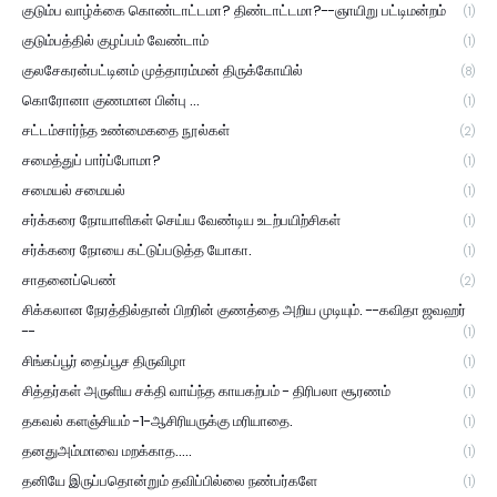
குடும்ப வாழ்க்கை கொண்டாட்டமா? திண்டாட்டமா?--ஞாயிறு பட்டிமன்றம்
(1)
குடும்பத்தில் குழப்பம் வேண்டாம்
(1)
குலசேகரன்பட்டினம் முத்தாரம்மன் திருக்கோயில்
(8)
கொரோனா குணமான பின்பு ...
(1)
சட்டம்சார்ந்த உண்மைகதை நூல்கள்
(2)
சமைத்துப் பார்ப்போமா?
(1)
சமையல் சமையல்
(1)
சர்க்கரை நோயாளிகள் செய்ய வேண்டிய உடற்பயிற்சிகள்
(1)
சர்க்கரை நோயை கட்டுப்படுத்த யோகா.
(1)
சாதனைப்பெண்
(2)
சிக்கலான நேரத்தில்தான் பிறரின் குணத்தை அறிய முடியும். --கவிதா ஜவஹர்
--
(1)
சிங்கப்பூர் தைப்பூச திருவிழா
(1)
சித்தர்கள் அருளிய சக்தி வாய்ந்த காயகற்பம் - திரிபலா சூரணம்
(1)
தகவல் களஞ்சியம் -1-ஆசிரியருக்கு மரியாதை.
(1)
தனதுஅம்மாவை மறக்காத.....
(1)
தனியே இருப்பதொன்றும் தவிப்பில்லை நண்பர்களே
(1)