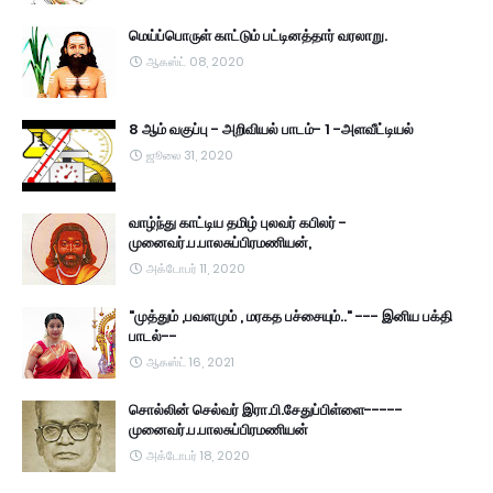
மெய்ப்பொருள் காட்டும் பட்டினத்தார் வரலாறு.
ஆகஸ்ட் 08, 2020
8 ஆம் வகுப்பு - அறிவியல் பாடம்- 1 -அளவீட்டியல்
ஜூலை 31, 2020
வாழ்ந்து காட்டிய தமிழ் புலவர் கபிலர் -
முனைவர்.ப.பாலசுப்பிரமணியன்,
அக்டோபர் 11, 2020
"முத்தும் ,பவளமும் , மரகத பச்சையும்.." --- இனிய பக்தி
பாடல்--
ஆகஸ்ட் 16, 2021
சொல்லின் செல்வர் இரா.பி.சேதுப்பிள்ளை-----
முனைவர்.ப.பாலசுப்பிரமணியன்
அக்டோபர் 18, 2020