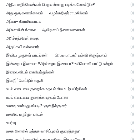
அதிக மதிப்பெண்கள் பெற எவ்வாறு படிக்க வேண்டும்?
(1)
அது ஒரு கனாக்காலம் ---வழக்கறிஞர் ராமலிங்கம்
(1)
அப்பா- கிராமியபாடல்
(1)
அம்மாவின் சேலை..... ஆயிரமாய் நினைவலைகள்.
(1)
அரிச்சந்திரன் கதை
(1)
அருட்கவி வள்ளலார்
(1)
இனிய முருகன் பாடல்கள் --- பிரபல பாடகர் உன்னி கிருஷ்ணன்--
(1)
இன்றைய இசையா ?அன்றைய இசையா? -லியோனி பாட்டுமன்றம்
(1)
இறைவனிடம் கையேந்துங்கள்
(1)
இளநீர்' வெட்டும் கருவி
(1)
உடல் எடையை குறைக்க உதவும் சில உடற்பயிற்சிகள்
(1)
உடல் எடையை குறைக்க உதவும் யோகா
(1)
உணவு உண்பது எப்படி?-குன்றில்குமார்
(1)
உணவே மருந்து- பாடல்
(1)
உயர்வு
(1)
உலக அளவில் புத்தக வாசிப்புஏன் குறைந்தது?
(1)
உலக வாழ்க்கையின் உண்மை நிலை இதுதானோ?
(1)