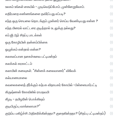
உலகம் உங்கள் கையில் - முடிவெடுப்போம்..முன்னேறுவோம்.
(1)
எதிர்மறை எண்ணங்களை தவிர்ப்பது எப்படி?
(1)
எந்த ஒரு செயலை தொடங்கும் முன்னர் செய்ய வேண்டியது என்ன ?
(1)
எந்த மினரல் வாட்டரை குடித்தால் உடலுக்கு நல்லது?
(1)
எம்.ஜி.ஆர் சிறப்பு பாடல்கள்
(1)
ஒரு கோழியின் தன்னம்பிக்கை
(1)
ஒழுக்கம் என்றால் என்ன?
(1)
கலகலப்பான நகைச்சுவை பட்டிமன்றம்
(1)
கலக்கல் கரகாட்டம்
(1)
கலாமின் கனவுகள். "சின்னக் கலைவாணர்" விவேக்
(1)
கல்யாணமாலை
(1)
கவலைகளைத் தீர்க்கும் கற்பக விநாயகர் கோயில் -பிள்ளையார்பட்டி
(1)
கிருஷ்ணன் கோவிலில் ராமநவமி
(1)
கீழடி - தமிழரின் பொக்கிஷம்
(1)
குடியிருப்பு வாங்கலாமா?"
(1)
குடும்ப மகிழ்ச்சி அதிகரிக்கின்றதா? குறைகின்றதா? (சிறப்பு பட்டிமன்றம்)
(1)