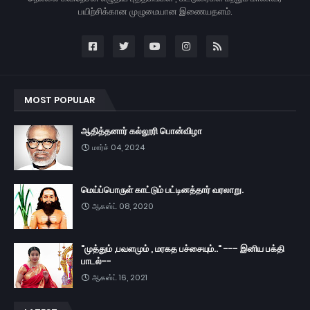
பயிற்சிக்கான முழுமையான இணையதளம்.
MOST POPULAR
ஆதித்தனார் கல்லூரி பொன்விழா
மார்ச் 04, 2024
மெய்ப்பொருள் காட்டும் பட்டினத்தார் வரலாறு.
ஆகஸ்ட் 08, 2020
"முத்தும் ,பவளமும் , மரகத பச்சையும்.." --- இனிய பக்தி
பாடல்--
ஆகஸ்ட் 16, 2021