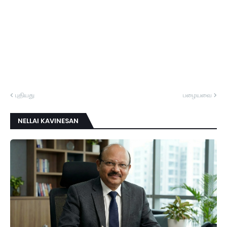
புதியது
பழையவை
NELLAI KAVINESAN