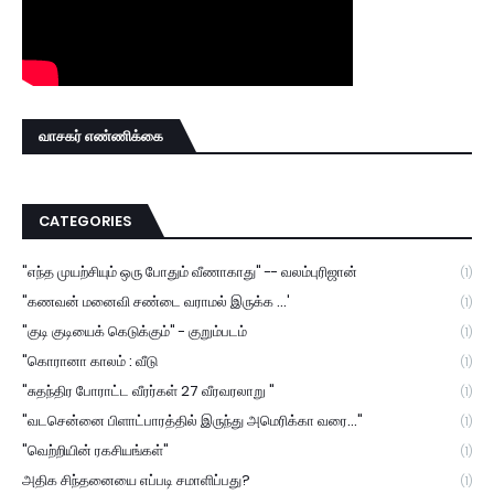
வாசகர் எண்ணிக்கை
CATEGORIES
"எந்த முயற்சியும் ஒரு போதும் வீணாகாது" -- வலம்புரிஜான்
(1)
"கணவன் மனைவி சண்டை வராமல் இருக்க ...'
(1)
"குடி குடியைக் கெடுக்கும்" - குறும்படம்
(1)
"கொரானா காலம் : வீடு
(1)
"சுதந்திர போராட்ட வீரர்கள் 27 வீரவரலாறு "
(1)
"வடசென்னை பிளாட்பாரத்தில் இருந்து அமெரிக்கா வரை..."
(1)
"வெற்றியின் ரகசியங்கள்"
(1)
அதிக சிந்தனையை எப்படி சமாளிப்பது?
(1)