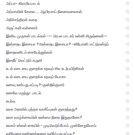
அப்பா- கிராமியபாடல்
(1)
அம்மாவின் சேலை..... ஆயிரமாய் நினைவலைகள்.
(1)
அரிச்சந்திரன் கதை
(1)
அருட்கவி வள்ளலார்
(1)
இனிய முருகன் பாடல்கள் --- பிரபல பாடகர் உன்னி கிருஷ்ணன்--
(1)
இன்றைய இசையா ?அன்றைய இசையா? -லியோனி பாட்டுமன்றம்
(1)
இறைவனிடம் கையேந்துங்கள்
(1)
இளநீர்' வெட்டும் கருவி
(1)
உடல் எடையை குறைக்க உதவும் சில உடற்பயிற்சிகள்
(1)
உடல் எடையை குறைக்க உதவும் யோகா
(1)
உணவு உண்பது எப்படி?-குன்றில்குமார்
(1)
உணவே மருந்து- பாடல்
(1)
உயர்வு
(1)
உலக அளவில் புத்தக வாசிப்புஏன் குறைந்தது?
(1)
உலக வாழ்க்கையின் உண்மை நிலை இதுதானோ?
(1)
உலகம் உங்கள் கையில் - முடிவெடுப்போம்..முன்னேறுவோம்.
(1)
எதிர்மறை எண்ணங்களை தவிர்ப்பது எப்படி?
(1)