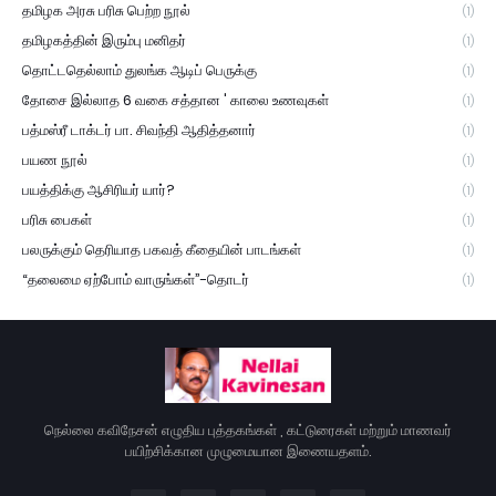
தமிழக அரசு பரிசு பெற்ற நூல்
(1)
தமிழகத்தின் இரும்பு மனிதர்
(1)
தொட்டதெல்லாம் துலங்க ஆடிப் பெருக்கு
(1)
தோசை இல்லாத 6 வகை சத்தான ' காலை உணவுகள்
(1)
பத்மஸ்ரீ டாக்டர் பா. சிவந்தி ஆதித்தனார்
(1)
பயண நூல்
(1)
பயத்திக்கு ஆசிரியர் யார்?
(1)
பரிசு பைகள்
(1)
பலருக்கும் தெரியாத பகவத் கீதையின் பாடங்கள்
(1)
“தலைமை ஏற்போம் வாருங்கள்”-தொடர்
(1)
நெல்லை கவிநேசன் எழுதிய புத்தகங்கள் , கட்டுரைகள் மற்றும் மாணவர்
பயிற்சிக்கான முழுமையான இணையதளம்.