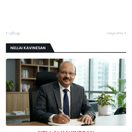
புதியது
பழையவை
NELLAI KAVINESAN