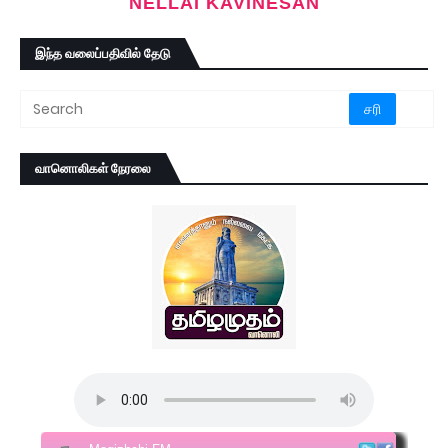
NELLAI KAVINESAN
இந்த வலைப்பதிவில் தேடு
வானொலிகள் நேரலை