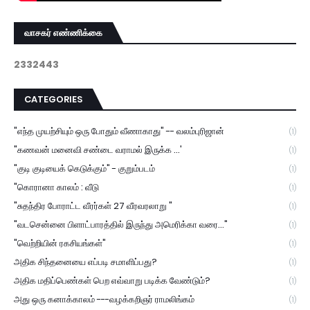
வாசகர் எண்ணிக்கை
2
3
3
2
4
4
3
CATEGORIES
"எந்த முயற்சியும் ஒரு போதும் வீணாகாது" -- வலம்புரிஜான்
(1)
"கணவன் மனைவி சண்டை வராமல் இருக்க ...'
(1)
"குடி குடியைக் கெடுக்கும்" - குறும்படம்
(1)
"கொரானா காலம் : வீடு
(1)
"சுதந்திர போராட்ட வீரர்கள் 27 வீரவரலாறு "
(1)
"வடசென்னை பிளாட்பாரத்தில் இருந்து அமெரிக்கா வரை..."
(1)
"வெற்றியின் ரகசியங்கள்"
(1)
அதிக சிந்தனையை எப்படி சமாளிப்பது?
(1)
அதிக மதிப்பெண்கள் பெற எவ்வாறு படிக்க வேண்டும்?
(1)
அது ஒரு கனாக்காலம் ---வழக்கறிஞர் ராமலிங்கம்
(1)