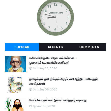
POPULAR
RECENTS
COMMENTS
கவிமணி தேசிய விநாயகம் பிள்ளை -
முனைவர்.ப.பாலசுப்பிரமணியன்
செப்டம்பர் 20, 2020
தமிழுக்கும் தமிழர்க்கும் அரும்பணி ஆற்றிய பாவேந்தர்
பாரதிதாசன்
செப்டம்பர் 06, 2020
மெய்ப்பொருள் காட்டும் பட்டினத்தார் வரலாறு.
ஆகஸ்ட் 08, 2020