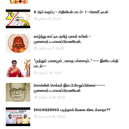
8 ஆம் வகுப்பு - அறிவியல் பாடம்- 1 -அளவீட்டியல்
ஜூலை 31, 2020
வாழ்ந்து காட்டிய தமிழ் புலவர் கபிலர் -
முனைவர்.ப.பாலசுப்பிரமணியன்,
அக்டோபர் 11, 2020
"முத்தும் ,பவளமும் , மரகத பச்சையும்.." --- இனிய பக்தி
பாடல்--
ஆகஸ்ட் 16, 2021
சொல்லின் செல்வர் இரா.பி.சேதுப்பிள்ளை-----
முனைவர்.ப.பாலசுப்பிரமணியன்
அக்டோபர் 18, 2020
ENGINEERING படித்தால் வேலை கிடைக்காதா??
செப்டம்பர் 16, 2020