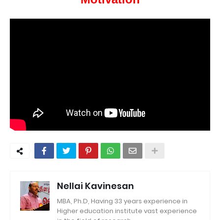
Nellai Kavinesan
MBA, Ph.D, Having 33 years experience in
Higher education institute vast experience