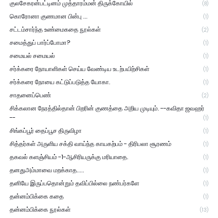
குலசேகரன்பட்டினம் முத்தாரம்மன் திருக்கோயில்
(8)
கொரோனா குணமான பின்பு ...
(1)
சட்டம்சார்ந்த உண்மைகதை நூல்கள்
(2)
சமைத்துப் பார்ப்போமா?
(1)
சமையல் சமையல்
(1)
சர்க்கரை நோயாளிகள் செய்ய வேண்டிய உடற்பயிற்சிகள்
(1)
சர்க்கரை நோயை கட்டுப்படுத்த யோகா.
(1)
சாதனைப்பெண்
(2)
சிக்கலான நேரத்தில்தான் பிறரின் குணத்தை அறிய முடியும். --கவிதா ஜவஹர்
--
(1)
சிங்கப்பூர் தைப்பூச திருவிழா
(1)
சித்தர்கள் அருளிய சக்தி வாய்ந்த காயகற்பம் - திரிபலா சூரணம்
(1)
தகவல் களஞ்சியம் -1-ஆசிரியருக்கு மரியாதை.
(1)
தனதுஅம்மாவை மறக்காத.....
(1)
தனியே இருப்பதொன்றும் தவிப்பில்லை நண்பர்களே
(1)
தன்னம்பிக்கை கதை
(1)
தன்னம்பிக்கை நூல்கள்
(13)