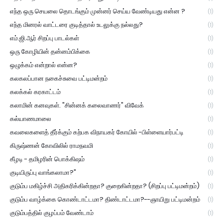
எந்த ஒரு செயலை தொடங்கும் முன்னர் செய்ய வேண்டியது என்ன ?
(1)
எந்த மினரல் வாட்டரை குடித்தால் உடலுக்கு நல்லது?
(1)
எம்.ஜி.ஆர் சிறப்பு பாடல்கள்
(1)
ஒரு கோழியின் தன்னம்பிக்கை
(1)
ஒழுக்கம் என்றால் என்ன?
(1)
கலகலப்பான நகைச்சுவை பட்டிமன்றம்
(1)
கலக்கல் கரகாட்டம்
(1)
கலாமின் கனவுகள். "சின்னக் கலைவாணர்" விவேக்
(1)
கல்யாணமாலை
(1)
கவலைகளைத் தீர்க்கும் கற்பக விநாயகர் கோயில் -பிள்ளையார்பட்டி
(1)
கிருஷ்ணன் கோவிலில் ராமநவமி
(1)
கீழடி - தமிழரின் பொக்கிஷம்
(1)
குடியிருப்பு வாங்கலாமா?"
(1)
குடும்ப மகிழ்ச்சி அதிகரிக்கின்றதா? குறைகின்றதா? (சிறப்பு பட்டிமன்றம்)
(1)
குடும்ப வாழ்க்கை கொண்டாட்டமா? திண்டாட்டமா?--ஞாயிறு பட்டிமன்றம்
(1)
குடும்பத்தில் குழப்பம் வேண்டாம்
(1)