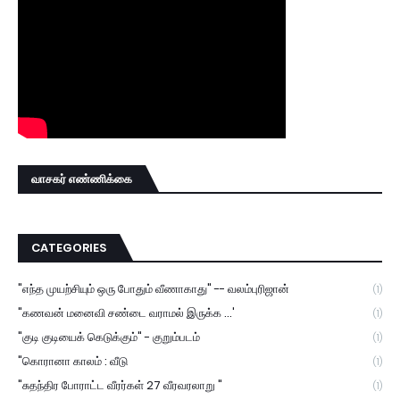
வாசகர் எண்ணிக்கை
CATEGORIES
"எந்த முயற்சியும் ஒரு போதும் வீணாகாது" -- வலம்புரிஜான்
(1)
"கணவன் மனைவி சண்டை வராமல் இருக்க ...'
(1)
"குடி குடியைக் கெடுக்கும்" - குறும்படம்
(1)
"கொரானா காலம் : வீடு
(1)
"சுதந்திர போராட்ட வீரர்கள் 27 வீரவரலாறு "
(1)