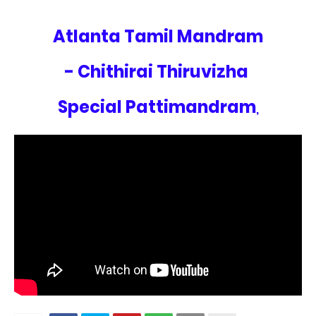
Atlanta Tamil Mandram
- Chithirai Thiruvizha
Special Pattimandram
,