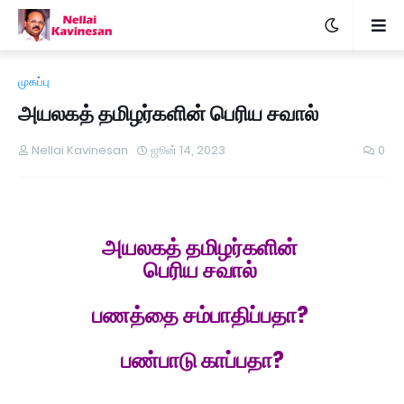
முகப்பு
அயலகத் தமிழர்களின் பெரிய சவால்
Nellai Kavinesan
ஜூன் 14, 2023
0
அயலகத் தமிழர்களின்
பெரிய சவால்
பணத்தை சம்பாதிப்பதா?
பண்பாடு காப்பதா?