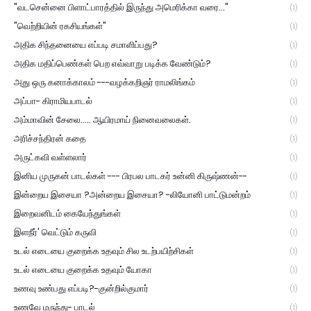
"வடசென்னை பிளாட்பாரத்தில் இருந்து அமெரிக்கா வரை..."
(1)
"வெற்றியின் ரகசியங்கள்"
(1)
அதிக சிந்தனையை எப்படி சமாளிப்பது?
(1)
அதிக மதிப்பெண்கள் பெற எவ்வாறு படிக்க வேண்டும்?
(1)
அது ஒரு கனாக்காலம் ---வழக்கறிஞர் ராமலிங்கம்
(1)
அப்பா- கிராமியபாடல்
(1)
அம்மாவின் சேலை..... ஆயிரமாய் நினைவலைகள்.
(1)
அரிச்சந்திரன் கதை
(1)
அருட்கவி வள்ளலார்
(1)
இனிய முருகன் பாடல்கள் --- பிரபல பாடகர் உன்னி கிருஷ்ணன்--
(1)
இன்றைய இசையா ?அன்றைய இசையா? -லியோனி பாட்டுமன்றம்
(1)
இறைவனிடம் கையேந்துங்கள்
(1)
இளநீர்' வெட்டும் கருவி
(1)
உடல் எடையை குறைக்க உதவும் சில உடற்பயிற்சிகள்
(1)
உடல் எடையை குறைக்க உதவும் யோகா
(1)
உணவு உண்பது எப்படி?-குன்றில்குமார்
(1)
உணவே மருந்து- பாடல்
(1)