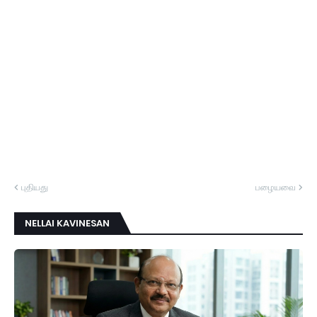
புதியது
பழையவை
NELLAI KAVINESAN