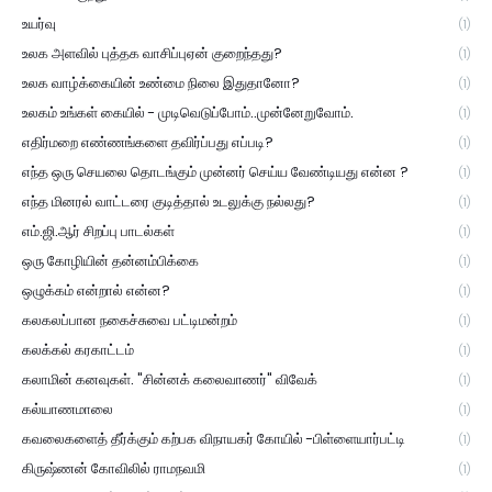
உயர்வு
(1)
உலக அளவில் புத்தக வாசிப்புஏன் குறைந்தது?
(1)
உலக வாழ்க்கையின் உண்மை நிலை இதுதானோ?
(1)
உலகம் உங்கள் கையில் - முடிவெடுப்போம்..முன்னேறுவோம்.
(1)
எதிர்மறை எண்ணங்களை தவிர்ப்பது எப்படி?
(1)
எந்த ஒரு செயலை தொடங்கும் முன்னர் செய்ய வேண்டியது என்ன ?
(1)
எந்த மினரல் வாட்டரை குடித்தால் உடலுக்கு நல்லது?
(1)
எம்.ஜி.ஆர் சிறப்பு பாடல்கள்
(1)
ஒரு கோழியின் தன்னம்பிக்கை
(1)
ஒழுக்கம் என்றால் என்ன?
(1)
கலகலப்பான நகைச்சுவை பட்டிமன்றம்
(1)
கலக்கல் கரகாட்டம்
(1)
கலாமின் கனவுகள். "சின்னக் கலைவாணர்" விவேக்
(1)
கல்யாணமாலை
(1)
கவலைகளைத் தீர்க்கும் கற்பக விநாயகர் கோயில் -பிள்ளையார்பட்டி
(1)
கிருஷ்ணன் கோவிலில் ராமநவமி
(1)