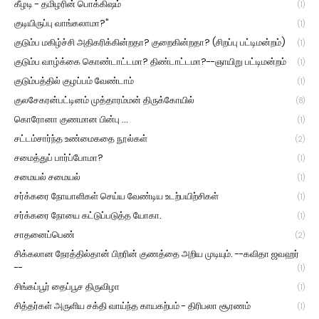
கீழடி - தமிழரின் பொக்கிஷம்
(1)
குடியிருப்பு வாங்கலாமா?"
(1)
குடும்ப மகிழ்ச்சி அதிகரிக்கின்றதா? குறைகின்றதா? (சிறப்பு பட்டிமன்றம்)
(1)
குடும்ப வாழ்க்கை கொண்டாட்டமா? திண்டாட்டமா?--ஞாயிறு பட்டிமன்றம்
(1)
குடும்பத்தில் குழப்பம் வேண்டாம்
(1)
குலசேகரன்பட்டினம் முத்தாரம்மன் திருக்கோயில்
(8)
கொரோனா குணமான பின்பு ...
(1)
சட்டம்சார்ந்த உண்மைகதை நூல்கள்
(2)
சமைத்துப் பார்ப்போமா?
(1)
சமையல் சமையல்
(1)
சர்க்கரை நோயாளிகள் செய்ய வேண்டிய உடற்பயிற்சிகள்
(1)
சர்க்கரை நோயை கட்டுப்படுத்த யோகா.
(1)
சாதனைப்பெண்
(2)
சிக்கலான நேரத்தில்தான் பிறரின் குணத்தை அறிய முடியும். --கவிதா ஜவஹர்
--
(1)
சிங்கப்பூர் தைப்பூச திருவிழா
(1)
சித்தர்கள் அருளிய சக்தி வாய்ந்த காயகற்பம் - திரிபலா சூரணம்
(1)