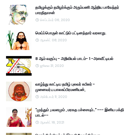
தமிழுக்கும் தமிழர்க்கும் அரும்பணி ஆற்றிய பாவேந்தர்
பாரதிதாசன்
செப்டம்பர் 06, 2020
மெய்ப்பொருள் காட்டும் பட்டினத்தார் வரலாறு.
ஆகஸ்ட் 08, 2020
8 ஆம் வகுப்பு - அறிவியல் பாடம்- 1 -அளவீட்டியல்
ஜூலை 31, 2020
வாழ்ந்து காட்டிய தமிழ் புலவர் கபிலர் -
முனைவர்.ப.பாலசுப்பிரமணியன்,
அக்டோபர் 11, 2020
"முத்தும் ,பவளமும் , மரகத பச்சையும்.." --- இனிய பக்தி
பாடல்--
ஆகஸ்ட் 16, 2021