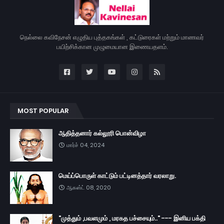
நெல்லை கவிநேசன் எழுதிய புத்தகங்கள் , கட்டுரைகள் மற்றும் மாணவர்
பயிற்சிக்கான முழுமையான இணையதளம்.
MOST POPULAR
ஆதித்தனார் கல்லூரி பொன்விழா
மார்ச் 04, 2024
மெய்ப்பொருள் காட்டும் பட்டினத்தார் வரலாறு.
ஆகஸ்ட் 08, 2020
"முத்தும் ,பவளமும் , மரகத பச்சையும்.." --- இனிய பக்தி