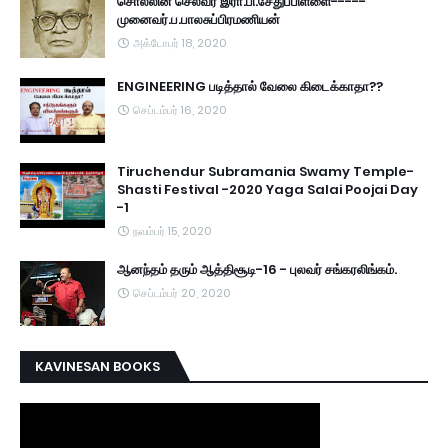
சொல்லின் செல்வர் இரா.பி.சேதுப்பிள்ளை-----
முனைவர்.ப.பாலசுப்பிரமணியன்
அக்டோபர் 18, 2020
ENGINEERING படித்தால் வேலை கிடைக்காதா??
செப்டம்பர் 16, 2020
Tiruchendur Subramania Swamy Temple-
Shasti Festival -2020 Yaga Salai Poojai Day
-1
நவம்பர் 15, 2020
ஆனந்தம் தரும் ஆத்திசூடி-16 - புலவர் சங்கரலிங்கம்.
செப்டம்பர் 20, 2020
KAVINESAN BOOKS