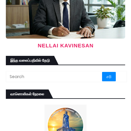
NELLAI KAVINESAN
இந்த வலைப்பதிவில் தேடு
வானொலிகள் நேரலை