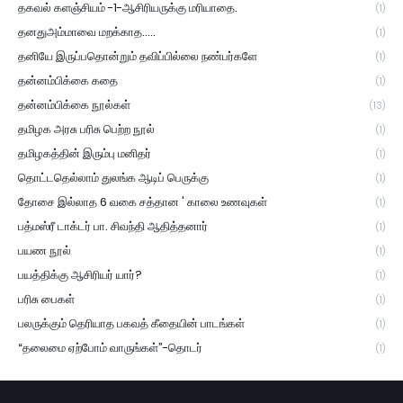
தகவல் களஞ்சியம் -1-ஆசிரியருக்கு மரியாதை.
(1)
தனதுஅம்மாவை மறக்காத.....
(1)
தனியே இருப்பதொன்றும் தவிப்பில்லை நண்பர்களே
(1)
தன்னம்பிக்கை கதை
(1)
தன்னம்பிக்கை நூல்கள்
(13)
தமிழக அரசு பரிசு பெற்ற நூல்
(1)
தமிழகத்தின் இரும்பு மனிதர்
(1)
தொட்டதெல்லாம் துலங்க ஆடிப் பெருக்கு
(1)
தோசை இல்லாத 6 வகை சத்தான ' காலை உணவுகள்
(1)
பத்மஸ்ரீ டாக்டர் பா. சிவந்தி ஆதித்தனார்
(1)
பயண நூல்
(1)
பயத்திக்கு ஆசிரியர் யார்?
(1)
பரிசு பைகள்
(1)
பலருக்கும் தெரியாத பகவத் கீதையின் பாடங்கள்
(1)
“தலைமை ஏற்போம் வாருங்கள்”-தொடர்
(1)