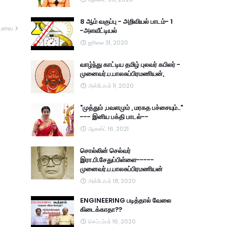
8 ஆம் வகுப்பு - அறிவியல் பாடம்- 1
யவை
-அளவீட்டியல்
ஜூலை 31, 2020
வாழ்ந்து காட்டிய தமிழ் புலவர் கபிலர் -
முனைவர்.ப.பாலசுப்பிரமணியன்,
அக்டோபர் 11, 2020
"முத்தும் ,பவளமும் , மரகத பச்சையும்.."
--- இனிய பக்தி பாடல்--
ஆகஸ்ட் 16, 2021
சொல்லின் செல்வர்
இரா.பி.சேதுப்பிள்ளை-----
முனைவர்.ப.பாலசுப்பிரமணியன்
அக்டோபர் 18, 2020
ENGINEERING படித்தால் வேலை
கிடைக்காதா??
செப்டம்பர் 16, 2020