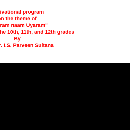
ivational program
on the theme of
aram naam Uyaram"
the 10th, 11th, and 12th grades
By
r. I.S. Parveen Sultana