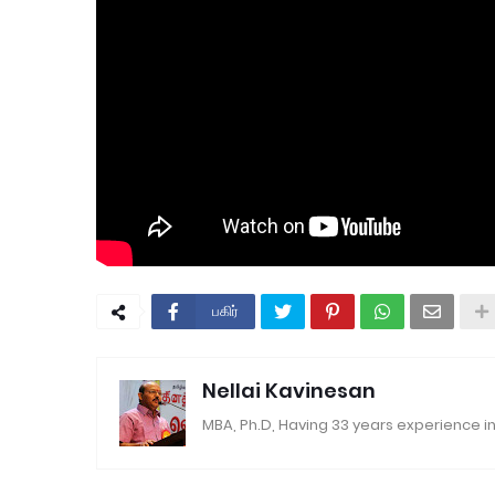
பகிர்
Nellai Kavinesan
MBA, Ph.D, Having 33 years experience in