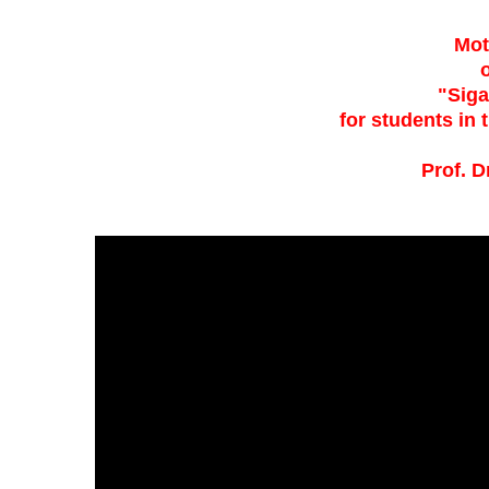
Mot
"Sig
for students in 
Prof. D