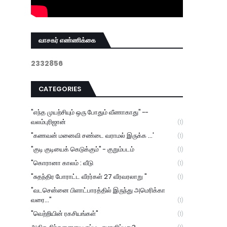
வாசகர் எண்ணிக்கை
2
3
3
2
8
5
6
CATEGORIES
"எந்த முயற்சியும் ஒரு போதும் வீணாகாது" --
வலம்புரிஜான்
(1)
"கணவன் மனைவி சண்டை வராமல் இருக்க ...'
(1)
"குடி குடியைக் கெடுக்கும்" - குறும்படம்
(1)
"கொரானா காலம் : வீடு
(1)
"சுதந்திர போராட்ட வீரர்கள் 27 வீரவரலாறு "
(1)
"வடசென்னை பிளாட்பாரத்தில் இருந்து அமெரிக்கா
வரை..."
(1)
"வெற்றியின் ரகசியங்கள்"
(1)