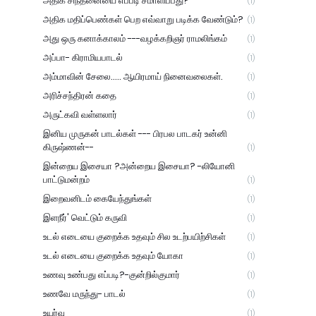
அதிக சிந்தனையை எப்படி சமாளிப்பது?
(1)
அதிக மதிப்பெண்கள் பெற எவ்வாறு படிக்க வேண்டும்?
(1)
அது ஒரு கனாக்காலம் ---வழக்கறிஞர் ராமலிங்கம்
(1)
அப்பா- கிராமியபாடல்
(1)
அம்மாவின் சேலை..... ஆயிரமாய் நினைவலைகள்.
(1)
அரிச்சந்திரன் கதை
(1)
அருட்கவி வள்ளலார்
(1)
இனிய முருகன் பாடல்கள் --- பிரபல பாடகர் உன்னி
கிருஷ்ணன்--
(1)
இன்றைய இசையா ?அன்றைய இசையா? -லியோனி
பாட்டுமன்றம்
(1)
இறைவனிடம் கையேந்துங்கள்
(1)
இளநீர்' வெட்டும் கருவி
(1)
உடல் எடையை குறைக்க உதவும் சில உடற்பயிற்சிகள்
(1)
உடல் எடையை குறைக்க உதவும் யோகா
(1)
உணவு உண்பது எப்படி?-குன்றில்குமார்
(1)
உணவே மருந்து- பாடல்
(1)
உயர்வு
(1)